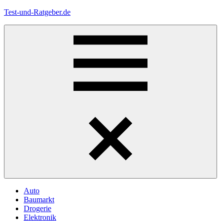
Zum
Test-und-Ratgeber.de
Inhalt
springen
Menü
Auto
Baumarkt
Drogerie
Elektronik