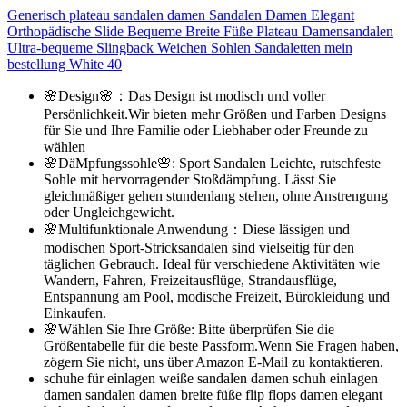
Generisch plateau sandalen damen Sandalen Damen Elegant
Orthopädische Slide Bequeme Breite Füße Plateau Damensandalen
Ultra-bequeme Slingback Weichen Sohlen Sandaletten mein
bestellung White 40
🌸Design🌸：Das Design ist modisch und voller
Persönlichkeit.Wir bieten mehr Größen und Farben Designs
für Sie und Ihre Familie oder Liebhaber oder Freunde zu
wählen
🌸DäMpfungssohle🌸: Sport Sandalen Leichte, rutschfeste
Sohle mit hervorragender Stoßdämpfung. Lässt Sie
gleichmäßiger gehen stundenlang stehen, ohne Anstrengung
oder Ungleichgewicht.
🌸Multifunktionale Anwendung：Diese lässigen und
modischen Sport-Stricksandalen sind vielseitig für den
täglichen Gebrauch. Ideal für verschiedene Aktivitäten wie
Wandern, Fahren, Freizeitausflüge, Strandausflüge,
Entspannung am Pool, modische Freizeit, Bürokleidung und
Einkaufen.
🌸Wählen Sie Ihre Größe: Bitte überprüfen Sie die
Größentabelle für die beste Passform.Wenn Sie Fragen haben,
zögern Sie nicht, uns über Amazon E-Mail zu kontaktieren.
schuhe für einlagen weiße sandalen damen schuh einlagen
damen sandalen damen breite füße flip flops damen elegant