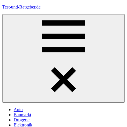
Zum
Test-und-Ratgeber.de
Inhalt
springen
Menü
Auto
Baumarkt
Drogerie
Elektronik