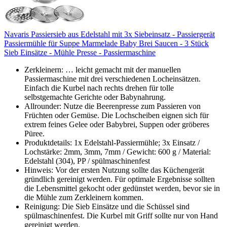
Navaris Passiersieb aus Edelstahl mit 3x Siebeinsatz - Passiergerät
Passiermühle für Suppe Marmelade Baby Brei Saucen - 3 Stück
Sieb Einsätze - Mühle Presse - Passiermaschine
Zerkleinern: … leicht gemacht mit der manuellen
Passiermaschine mit drei verschiedenen Locheinsätzen.
Einfach die Kurbel nach rechts drehen für tolle
selbstgemachte Gerichte oder Babynahrung.
Allrounder: Nutze die Beerenpresse zum Passieren von
Früchten oder Gemüse. Die Lochscheiben eignen sich für
extrem feines Gelee oder Babybrei, Suppen oder gröberes
Püree.
Produktdetails: 1x Edelstahl-Passiermühle; 3x Einsatz /
Lochstärke: 2mm, 3mm, 7mm / Gewicht: 600 g / Material:
Edelstahl (304), PP / spülmaschinenfest
Hinweis: Vor der ersten Nutzung sollte das Küchengerät
gründlich gereinigt werden. Für optimale Ergebnisse sollten
die Lebensmittel gekocht oder gedünstet werden, bevor sie in
die Mühle zum Zerkleinern kommen.
Reinigung: Die Sieb Einsätze und die Schüssel sind
spülmaschinenfest. Die Kurbel mit Griff sollte nur von Hand
gereinigt werden.