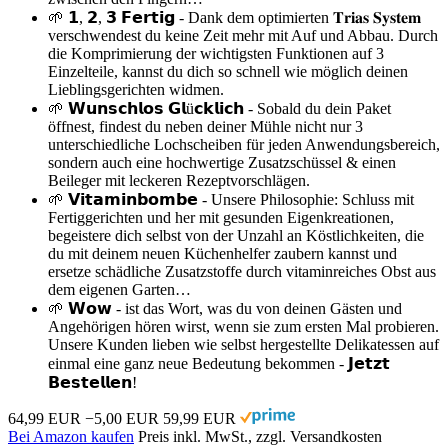
🌱 𝟭, 𝟮, 𝟯 𝗙𝗲𝗿𝘁𝗶𝗴 - Dank dem optimierten 𝐓𝐫𝐢𝐚𝐬 𝐒𝐲𝐬𝐭𝐞𝐦
verschwendest du keine Zeit mehr mit Auf und Abbau. Durch
die Komprimierung der wichtigsten Funktionen auf 3
Einzelteile, kannst du dich so schnell wie möglich deinen
Lieblingsgerichten widmen.
🌱 𝗪𝘂𝗻𝘀𝗰𝗵𝗹𝗼𝘀 𝗚𝗹ü𝗰𝗸𝗹𝗶𝗰𝗵 - Sobald du dein Paket
öffnest, findest du neben deiner Mühle nicht nur 3
unterschiedliche Lochscheiben für jeden Anwendungsbereich,
sondern auch eine hochwertige Zusatzschüssel & einen
Beileger mit leckeren Rezeptvorschlägen.
🌱 𝗩𝗶𝘁𝗮𝗺𝗶𝗻𝗯𝗼𝗺𝗯𝗲 - Unsere Philosophie: Schluss mit
Fertiggerichten und her mit gesunden Eigenkreationen,
begeistere dich selbst von der Unzahl an Köstlichkeiten, die
du mit deinem neuen Küchenhelfer zaubern kannst und
ersetze schädliche Zusatzstoffe durch vitaminreiches Obst aus
dem eigenen Garten…
🌱 𝗪𝗼𝘄 - ist das Wort, was du von deinen Gästen und
Angehörigen hören wirst, wenn sie zum ersten Mal probieren.
Unsere Kunden lieben wie selbst hergestellte Delikatessen auf
einmal eine ganz neue Bedeutung bekommen - 𝗝𝗲𝘁𝘇𝘁
𝗕𝗲𝘀𝘁𝗲𝗹𝗹𝗲𝗻!
64,99 EUR
−5,00 EUR
59,99 EUR
Bei Amazon kaufen
Preis inkl. MwSt., zzgl. Versandkosten