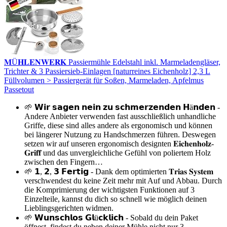
𝐌Ü𝐇𝐋𝐄𝐍𝐖𝐄𝐑𝐊 Passiermühle Edelstahl inkl. Marmeladengläser,
Trichter & 3 Passiersieb-Einlagen [naturreines Eichenholz] 2,3 L
Füllvolumen > Passiergerät für Soßen, Marmeladen, Apfelmus
Passetout
🌱 𝗪𝗶𝗿 𝘀𝗮𝗴𝗲𝗻 𝗻𝗲𝗶𝗻 𝘇𝘂 𝘀𝗰𝗵𝗺𝗲𝗿𝘇𝗲𝗻𝗱𝗲𝗻 𝗛ä𝗻𝗱𝗲𝗻 -
Andere Anbieter verwenden fast ausschließlich unhandliche
Griffe, diese sind alles andere als ergonomisch und können
bei längerer Nutzung zu Handschmerzen führen. Deswegen
setzen wir auf unseren ergonomisch designten 𝐄𝐢𝐜𝐡𝐞𝐧𝐡𝐨𝐥𝐳-
𝐆𝐫𝐢𝐟𝐟 und das unvergleichliche Gefühl von poliertem Holz
zwischen den Fingern…
🌱 𝟭, 𝟮, 𝟯 𝗙𝗲𝗿𝘁𝗶𝗴 - Dank dem optimierten 𝐓𝐫𝐢𝐚𝐬 𝐒𝐲𝐬𝐭𝐞𝐦
verschwendest du keine Zeit mehr mit Auf und Abbau. Durch
die Komprimierung der wichtigsten Funktionen auf 3
Einzelteile, kannst du dich so schnell wie möglich deinen
Lieblingsgerichten widmen.
🌱 𝗪𝘂𝗻𝘀𝗰𝗵𝗹𝗼𝘀 𝗚𝗹ü𝗰𝗸𝗹𝗶𝗰𝗵 - Sobald du dein Paket
öffnest, findest du neben deiner Mühle nicht nur 3