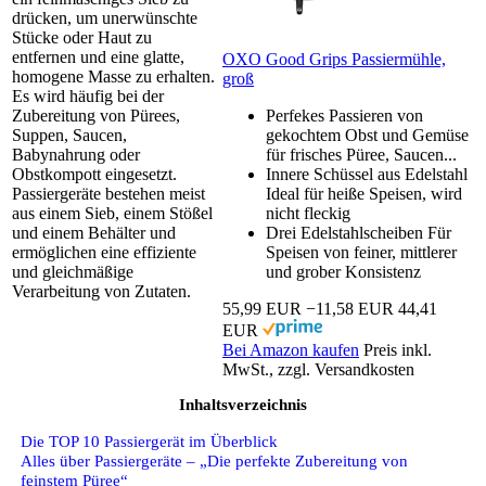
drücken, um unerwünschte
Stücke oder Haut zu
entfernen und eine glatte,
OXO Good Grips Passiermühle,
homogene Masse zu erhalten.
groß
Es wird häufig bei der
Zubereitung von Pürees,
Perfekes Passieren von
Suppen, Saucen,
gekochtem Obst und Gemüse
Babynahrung oder
für frisches Püree, Saucen...
Obstkompott eingesetzt.
Innere Schüssel aus Edelstahl
Passiergeräte bestehen meist
Ideal für heiße Speisen, wird
aus einem Sieb, einem Stößel
nicht fleckig
und einem Behälter und
Drei Edelstahlscheiben Für
ermöglichen eine effiziente
Speisen von feiner, mittlerer
und gleichmäßige
und grober Konsistenz
Verarbeitung von Zutaten.
55,99 EUR
−11,58 EUR
44,41
EUR
Bei Amazon kaufen
Preis inkl.
MwSt., zzgl. Versandkosten
Inhaltsverzeichnis
Die TOP 10 Passiergerät im Überblick
Alles über Passiergeräte – „Die perfekte Zubereitung von
feinstem Püree“