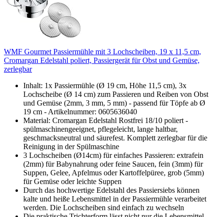
WMF Gourmet Passiermühle mit 3 Lochscheiben, 19 x 11,5 cm,
Cromargan Edelstahl poliert, Passiergerät für Obst und Gemüse,
zerlegbar
Inhalt: 1x Passiermühle (Ø 19 cm, Höhe 11,5 cm), 3x
Lochscheibe (Ø 14 cm) zum Passieren und Reiben von Obst
und Gemüse (2mm, 3 mm, 5 mm) - passend für Töpfe ab Ø
19 cm - Artikelnummer: 0605636040
Material: Cromargan Edelstahl Rostfrei 18/10 poliert -
spülmaschinengeeignet, pflegeleicht, lange haltbar,
geschmacksneutral und säurefest. Komplett zerlegbar für die
Reinigung in der Spülmaschine
3 Lochscheiben (Ø14cm) für einfaches Passieren: extrafein
(2mm) für Babynahrung oder feine Saucen, fein (3mm) für
Suppen, Gelee, Apfelmus oder Kartoffelpüree, grob (5mm)
für Gemüse oder leichte Suppen
Durch das hochwertige Edelstahl des Passiersiebs können
kalte und heiße Lebensmittel in der Passiermühle verarbeitet
werden. Die Lochscheiben sind einfach zu wechseln
Die praktische Trichterform lässt nicht nur die Lebensmittel