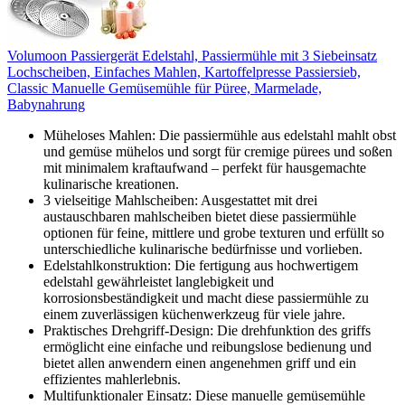
Volumoon Passiergerät Edelstahl, Passiermühle mit 3 Siebeinsatz
Lochscheiben, Einfaches Mahlen, Kartoffelpresse Passiersieb,
Classic Manuelle Gemüsemühle für Püree, Marmelade,
Babynahrung
Müheloses Mahlen: Die passiermühle aus edelstahl mahlt obst
und gemüse mühelos und sorgt für cremige pürees und soßen
mit minimalem kraftaufwand – perfekt für hausgemachte
kulinarische kreationen.
3 vielseitige Mahlscheiben: Ausgestattet mit drei
austauschbaren mahlscheiben bietet diese passiermühle
optionen für feine, mittlere und grobe texturen und erfüllt so
unterschiedliche kulinarische bedürfnisse und vorlieben.
Edelstahlkonstruktion: Die fertigung aus hochwertigem
edelstahl gewährleistet langlebigkeit und
korrosionsbeständigkeit und macht diese passiermühle zu
einem zuverlässigen küchenwerkzeug für viele jahre.
Praktisches Drehgriff-Design: Die drehfunktion des griffs
ermöglicht eine einfache und reibungslose bedienung und
bietet allen anwendern einen angenehmen griff und ein
effizientes mahlerlebnis.
Multifunktionaler Einsatz: Diese manuelle gemüsemühle