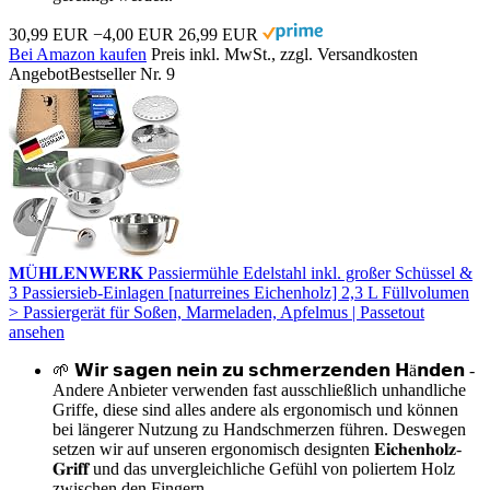
30,99 EUR
−4,00 EUR
26,99 EUR
Bei Amazon kaufen
Preis inkl. MwSt., zzgl. Versandkosten
Angebot
Bestseller Nr. 9
𝐌Ü𝐇𝐋𝐄𝐍𝐖𝐄𝐑𝐊 Passiermühle Edelstahl inkl. großer Schüssel &
3 Passiersieb-Einlagen [naturreines Eichenholz] 2,3 L Füllvolumen
> Passiergerät für Soßen, Marmeladen, Apfelmus | Passetout
ansehen
🌱 𝗪𝗶𝗿 𝘀𝗮𝗴𝗲𝗻 𝗻𝗲𝗶𝗻 𝘇𝘂 𝘀𝗰𝗵𝗺𝗲𝗿𝘇𝗲𝗻𝗱𝗲𝗻 𝗛ä𝗻𝗱𝗲𝗻 -
Andere Anbieter verwenden fast ausschließlich unhandliche
Griffe, diese sind alles andere als ergonomisch und können
bei längerer Nutzung zu Handschmerzen führen. Deswegen
setzen wir auf unseren ergonomisch designten 𝐄𝐢𝐜𝐡𝐞𝐧𝐡𝐨𝐥𝐳-
𝐆𝐫𝐢𝐟𝐟 und das unvergleichliche Gefühl von poliertem Holz
zwischen den Fingern…