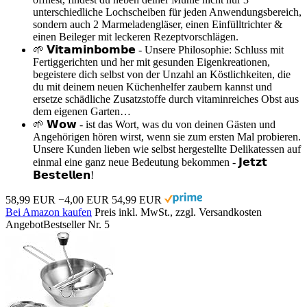
unterschiedliche Lochscheiben für jeden Anwendungsbereich,
sondern auch 2 Marmeladengläser, einen Einfülltrichter &
einen Beileger mit leckeren Rezeptvorschlägen.
🌱 𝗩𝗶𝘁𝗮𝗺𝗶𝗻𝗯𝗼𝗺𝗯𝗲 - Unsere Philosophie: Schluss mit
Fertiggerichten und her mit gesunden Eigenkreationen,
begeistere dich selbst von der Unzahl an Köstlichkeiten, die
du mit deinem neuen Küchenhelfer zaubern kannst und
ersetze schädliche Zusatzstoffe durch vitaminreiches Obst aus
dem eigenen Garten…
🌱 𝗪𝗼𝘄 - ist das Wort, was du von deinen Gästen und
Angehörigen hören wirst, wenn sie zum ersten Mal probieren.
Unsere Kunden lieben wie selbst hergestellte Delikatessen auf
einmal eine ganz neue Bedeutung bekommen - 𝗝𝗲𝘁𝘇𝘁
𝗕𝗲𝘀𝘁𝗲𝗹𝗹𝗲𝗻!
58,99 EUR
−4,00 EUR
54,99 EUR
Bei Amazon kaufen
Preis inkl. MwSt., zzgl. Versandkosten
Angebot
Bestseller Nr. 5