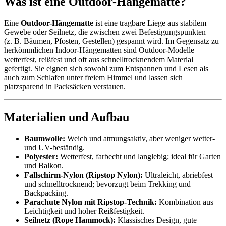
Was ist eine Outdoor-Hängematte?
Eine
Outdoor-Hängematte
ist eine tragbare Liege aus stabilem
Gewebe oder Seilnetz, die zwischen zwei Befestigungspunkten
(z. B. Bäumen, Pfosten, Gestellen) gespannt wird. Im Gegensatz zu
herkömmlichen Indoor-Hängematten sind Outdoor-Modelle
wetterfest, reißfest und oft aus schnelltrocknendem Material
gefertigt. Sie eignen sich sowohl zum Entspannen und Lesen als
auch zum Schlafen unter freiem Himmel und lassen sich
platzsparend in Packsäcken verstauen.
Materialien und Aufbau
Baumwolle:
Weich und atmungsaktiv, aber weniger wetter-
und UV-beständig.
Polyester:
Wetterfest, farbecht und langlebig; ideal für Garten
und Balkon.
Fallschirm-Nylon (Ripstop Nylon):
Ultraleicht, abriebfest
und schnelltrocknend; bevorzugt beim Trekking und
Backpacking.
Parachute Nylon mit Ripstop-Technik:
Kombination aus
Leichtigkeit und hoher Reißfestigkeit.
Seilnetz (Rope Hammock):
Klassisches Design, gute