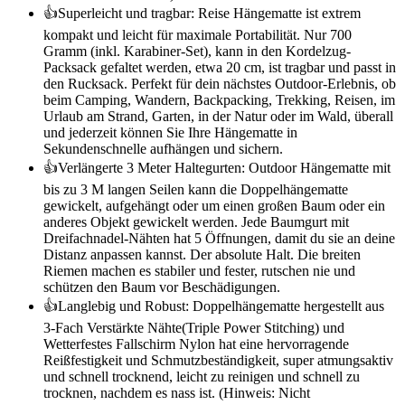
👍Superleicht und tragbar: Reise Hängematte ist extrem
kompakt und leicht für maximale Portabilität. Nur 700
Gramm (inkl. Karabiner-Set), kann in den Kordelzug-
Packsack gefaltet werden, etwa 20 cm, ist tragbar und passt in
den Rucksack. Perfekt für dein nächstes Outdoor-Erlebnis, ob
beim Camping, Wandern, Backpacking, Trekking, Reisen, im
Urlaub am Strand, Garten, in der Natur oder im Wald, überall
und jederzeit können Sie Ihre Hängematte in
Sekundenschnelle aufhängen und sichern.
👍Verlängerte 3 Meter Haltegurten: Outdoor Hängematte mit
bis zu 3 M langen Seilen kann die Doppelhängematte
gewickelt, aufgehängt oder um einen großen Baum oder ein
anderes Objekt gewickelt werden. Jede Baumgurt mit
Dreifachnadel-Nähten hat 5 Öffnungen, damit du sie an deine
Distanz anpassen kannst. Der absolute Halt. Die breiten
Riemen machen es stabiler und fester, rutschen nie und
schützen den Baum vor Beschädigungen.
👍Langlebig und Robust: Doppelhängematte hergestellt aus
3-Fach Verstärkte Nähte(Triple Power Stitching) und
Wetterfestes Fallschirm Nylon hat eine hervorragende
Reißfestigkeit und Schmutzbeständigkeit, super atmungsaktiv
und schnell trocknend, leicht zu reinigen und schnell zu
trocknen, nachdem es nass ist. (Hinweis: Nicht