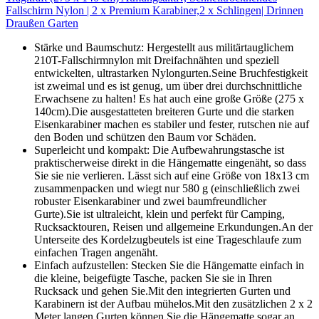
Fallschirm Nylon | 2 x Premium Karabiner,2 x Schlingen| Drinnen
Draußen Garten
Stärke und Baumschutz: Hergestellt aus militärtauglichem
210T-Fallschirmnylon mit Dreifachnähten und speziell
entwickelten, ultrastarken Nylongurten.Seine Bruchfestigkeit
ist zweimal und es ist genug, um über drei durchschnittliche
Erwachsene zu halten! Es hat auch eine große Größe (275 x
140cm).Die ausgestatteten breiteren Gurte und die starken
Eisenkarabiner machen es stabiler und fester, rutschen nie auf
den Boden und schützen den Baum vor Schäden.
Superleicht und kompakt: Die Aufbewahrungstasche ist
praktischerweise direkt in die Hängematte eingenäht, so dass
Sie sie nie verlieren. Lässt sich auf eine Größe von 18x13 cm
zusammenpacken und wiegt nur 580 g (einschließlich zwei
robuster Eisenkarabiner und zwei baumfreundlicher
Gurte).Sie ist ultraleicht, klein und perfekt für Camping,
Rucksacktouren, Reisen und allgemeine Erkundungen.An der
Unterseite des Kordelzugbeutels ist eine Trageschlaufe zum
einfachen Tragen angenäht.
Einfach aufzustellen: Stecken Sie die Hängematte einfach in
die kleine, beigefügte Tasche, packen Sie sie in Ihren
Rucksack und gehen Sie.Mit den integrierten Gurten und
Karabinern ist der Aufbau mühelos.Mit den zusätzlichen 2 x 2
Meter langen Gurten können Sie die Hängematte sogar an