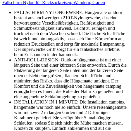
Fallschirm Nylon für Rucksackreisen, Wandern, Garten
FALLSCHIRM-NYLONGEWEBE: Hängematte outdoor
besteht aus hochwertigem 210T-Nylongewebe, das eine
hervorragende Verschleißfestigkeit, Reißfestigkeit und
Schmutzbeständigkeit aufweist. Leicht zu reinigen und
trocknet nach dem Waschen schnell. Die flache Schlaffläche
ist weich und atmungsaktiv, passt sich Ihrer Körperform an,
reduziert Druckstellen und sorgt für maximale Entspannung.
Der superweiche Griff sorgt für ein fantastisches Erlebnis
beim Entspannen in der hammock.
ANTI-ROLL-DESIGN: Outdoor hängematte ist mit einer
längeren Seite und einer kürzeren Seite entworfen. Durch die
Platzierung der längeren Seite unten und der kürzeren Seite
oben entsteht eine größere, flachere Schlaffläche und
minimiert das Risiko, dass die Hängematte umkippt. Der
Komfort und die Zuverlässigkeit von hängematte camping
ermöglichen es Ihnen, die Ruhe der Natur zu genießen und
eine angenehme Schlafumgebung zu genießen.
INSTALLATION IN 1 MINUTE: Die Installation camping
hängematte war noch nie so einfach! Unsere reisehängematte
wird mit zwei 2 m langen Gurten und 2 D-förmigen
Karabinern geliefert. Sie verfügt über 5 unabhängige
Schlaufen, sodass Sie sich nicht die Mühe machen müssen,
Knoten zu knüpfen. Einfach anklemmen und auf die