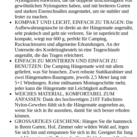
Nylongurten entworfen, die die doppelte Bruchfestigkeit von
gewöhnlichen Nylongurten haben, und mit breiteren Gurten
und starken Eisenschnallen ausgestattet, um sie stabiler und
fester zu machen.
KOMPAKT UND LEICHT, EINFACH ZU TRAGEN: Die
Aufbewahrungstasche ist direkt an der Hängematte angenäht,
sehr praktisch und geht nie verloren. Sie ist superleicht und
kompakt, wiegt nur 600 g, perfekt für Camping,
Rucksacktouren und allgemeine Erkundungen. An der
Unterseite des Kordelzugbeutels ist eine Trageschlaufe
angenäht, die das Tragen erleichtert.
EINFACH ZU MONTIEREN UND EINFACH ZU
BENUTZEN: Die Camping Hängematte wird mit allem
geliefert, was Sie brauchen. Zwei robuste Stahlkarabiner und
zwei Hängematten-Baumgurte, jeweils 2,5 Meter lang mit
5+1 Windungen. Keine mühsamen Montageschritte mehr,
jeder kann die Hängematte mit Leichtigkeit aufbauen.
WEICHES MATERIAL, KOMFORTABEL ZUM
ANFASSEN: Dank des hochwertigen 210T Fallschirm-
Nylon-Gewebes fühlt sich die Hängematte angenehm an,
wenn Sie sich in ihr ausruhen, damit Sie sich besser erholen
können.
GROSSARTIGES GESCHENK: Hängen Sie die hammock
in Ihrem Garten, Hof, Zimmer oder wilden Wald auf, legen
Sie sich hin und entspannen Sie sich in ihr. Geeignet für Jung