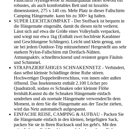
Fallschirm Nylongewebe in Militärqualität bietet sowohl ein
robustes, als auch komfortables Bett und ist luxuriös
dimensioniert, 275 x 140 cm. Mehr Platz in dieser Fallschirm
Camping Hängematte. kann bis zu 300+ kg halten.
SUPER LEICHT,KOMPAKT - Der Stoffsack ist bequem in
die Hängematte eingenäht, damit du diesen nicht verlierst.
Lässt sich auf etwa die Größe eines Volleyballs verpacken,
und wiegt nur etwa 1kg (Enthält zwei hochfeste Karabiner
und Geschlungene Schlingen). Leicht und klein genug, um
sie bei jedem Outdoor-Trip mitzunehmen! Hergestellt aus sehr
starkem Nylon-Fallschirm mit Dreifach-Nähten.
Atmungsaktiv, schnelltrocknend und resistent gegen Fäulnis
und Schimmel.
STRAPAZIERFÄHIGES SCHNAKENNETZ - Verhindert,
dass selbst kleinste Schädlinge deine Ruhe stören.
Hochwertiger Doppelreißverschluss, von innen oder außen
öffnend. Das Insektennetz enthält 2.100 Löcher pro
Quadratzoll, sodass es Schnaken oder kleinste Flöhe
fernhält.Kannst du die Schnaken Hängematte einfach
umdrehen und als normale Hängematte verwenden!In dem
Moment, in dem Sie die Hängematte aus der Tasche ziehen,
wird das Netz automatisch aufgespannt.
EINFACHE REISE, CAMPING & AUFBAU - Packen Sie
die Hängematte einfach in den kleinen, beigefügten Sack,
packen Sie sie in Ihren Rucksack und los geht's. Mit den