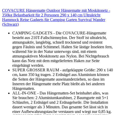
COVACURE Hängematte Outdoor Hängematte mit Moskitonetz -
350kg Belastbarkeit für 2 Personen 290 x 140 cm Ultraleicht
Hammock Reise Gadgets für Camping Garten Survival Wander
(Schwarz)
CAMPING GADGETS - Die COVACURE-Hängematte
besteht aus 210T-Fallschirmnylon. Der Stoff ist ultraleicht,
atmungsaktiv, langlebig, schnell trocknend und resistent
gegen Fäulnis und Schimmel. Halten Sie lästige Insekten fern,
während Sie in der Natur unterwegs sind, mit einem
atmungsaktiven Moskitonetz aus Nylon. Bei Nichtgebrauch
kann das Netz mit dem mitgelieferten Haken zur Seite
eingehängt werden.
SUPER GROSSER RAUM - aufgeklappte Größe: 290 x 140
cm, kann 350 kg tragen. 2 Erdnägel aus Aluminium können
die Seiten der Hängematte auseinanderziehen, so dass im
Inneren der Hängematte mehr Platz bleibt als bei anderen
Hängematten.
ALL-IN-ONE - Das Hängematten-Set beinhaltet alles, was
Sie brauchen: 2 Aluminiumkarabiner, 2 Baumgurte mit 5+1
Schlaufen, 2 Erdnägel und 2 Erdnagelseile. Die Installation
dauert weniger als 3 Minuten. Das gesamte Set lässt sich in
einer Aufbewahrungstasche verstauen und wiegt nur 0,85 kg.