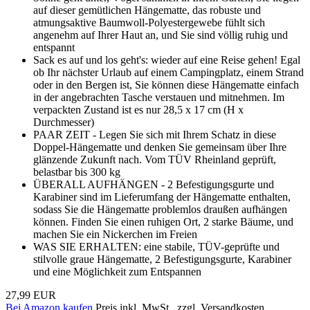
auf dieser gemütlichen Hängematte, das robuste und
atmungsaktive Baumwoll-Polyestergewebe fühlt sich
angenehm auf Ihrer Haut an, und Sie sind völlig ruhig und
entspannt
Sack es auf und los geht's: wieder auf eine Reise gehen! Egal
ob Ihr nächster Urlaub auf einem Campingplatz, einem Strand
oder in den Bergen ist, Sie können diese Hängematte einfach
in der angebrachten Tasche verstauen und mitnehmen. Im
verpackten Zustand ist es nur 28,5 x 17 cm (H x
Durchmesser)
PAAR ZEIT - Legen Sie sich mit Ihrem Schatz in diese
Doppel-Hängematte und denken Sie gemeinsam über Ihre
glänzende Zukunft nach. Vom TÜV Rheinland geprüft,
belastbar bis 300 kg
ÜBERALL AUFHÄNGEN - 2 Befestigungsgurte und
Karabiner sind im Lieferumfang der Hängematte enthalten,
sodass Sie die Hängematte problemlos draußen aufhängen
können. Finden Sie einen ruhigen Ort, 2 starke Bäume, und
machen Sie ein Nickerchen im Freien
WAS SIE ERHALTEN: eine stabile, TÜV-geprüfte und
stilvolle graue Hängematte, 2 Befestigungsgurte, Karabiner
und eine Möglichkeit zum Entspannen
27,99 EUR
Bei Amazon kaufen
Preis inkl. MwSt., zzgl. Versandkosten