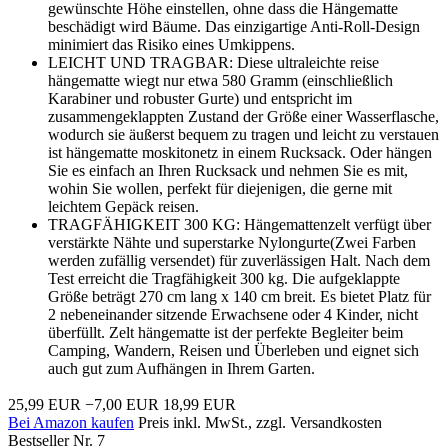
gewünschte Höhe einstellen, ohne dass die Hängematte
beschädigt wird Bäume. Das einzigartige Anti-Roll-Design
minimiert das Risiko eines Umkippens.
LEICHT UND TRAGBAR: Diese ultraleichte reise
hängematte wiegt nur etwa 580 Gramm (einschließlich
Karabiner und robuster Gurte) und entspricht im
zusammengeklappten Zustand der Größe einer Wasserflasche,
wodurch sie äußerst bequem zu tragen und leicht zu verstauen
ist hängematte moskitonetz in einem Rucksack. Oder hängen
Sie es einfach an Ihren Rucksack und nehmen Sie es mit,
wohin Sie wollen, perfekt für diejenigen, die gerne mit
leichtem Gepäck reisen.
TRAGFÄHIGKEIT 300 KG: Hängemattenzelt verfügt über
verstärkte Nähte und superstarke Nylongurte(Zwei Farben
werden zufällig versendet) für zuverlässigen Halt. Nach dem
Test erreicht die Tragfähigkeit 300 kg. Die aufgeklappte
Größe beträgt 270 cm lang x 140 cm breit. Es bietet Platz für
2 nebeneinander sitzende Erwachsene oder 4 Kinder, nicht
überfüllt. Zelt hängematte ist der perfekte Begleiter beim
Camping, Wandern, Reisen und Überleben und eignet sich
auch gut zum Aufhängen in Ihrem Garten.
25,99 EUR
−7,00 EUR
18,99 EUR
Bei Amazon kaufen
Preis inkl. MwSt., zzgl. Versandkosten
Bestseller Nr. 7