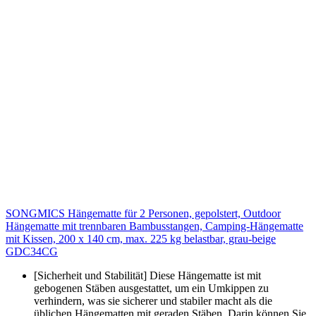
SONGMICS Hängematte für 2 Personen, gepolstert, Outdoor
Hängematte mit trennbaren Bambusstangen, Camping-Hängematte
mit Kissen, 200 x 140 cm, max. 225 kg belastbar, grau-beige
GDC34CG
[Sicherheit und Stabilität] Diese Hängematte ist mit
gebogenen Stäben ausgestattet, um ein Umkippen zu
verhindern, was sie sicherer und stabiler macht als die
üblichen Hängematten mit geraden Stäben. Darin können Sie