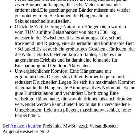
zwei Bäumen aufhängen, die sechs Meter voneinander
entfernt sind.Die geschlungenen Bänder müssen nie wieder
geknotet werden, Sie können die Hängematte in
Sekundenschnelle aufstellen.
Offizielle Zertifizierung: Naturefun Hängematten wurden
vom TÜV auf ihre Belastbarkeit von bis zu 300+ kg
getestet.In der Zwischenzeit ist es atmungsaktiv, schnell
trocknend und Ripstop, eine dauerhafte und komfortable Bett
/ Schaukel.Es ist auch ein großartiges Geschenk für jeden, der
die Natur liebt.Es bietet ein komafortables, sicheres und
angenehmes Erlebnis und ist damit eine lohnende für
Entspannung und Outdoor-Aktivitäten.
Unvergleichlicher Komfort: Eine Hängematte mit
ergonomischem Design stützt Ihren Körper bequem und
reduziert Druckstellen.Legen Sie sich für maximalen Komfort
diagonal in die Hängematte.Atmungsaktives Nylon bietet eine
gute Luftzirkulation und verhindert Überhitzung.Eine
vielseitige Hängematte, die sowohl drinnen als auch draußen
verwendet werden kann, bietet Flexibilität für verschiedene
Umgebungen. Leicht zu pflegen, maschinenwaschbar, hohe
Farbechtheit.
Bei Amazon kaufen
Preis inkl. MwSt., zzgl. Versandkosten
Angebot
Bestseller Nr. 2