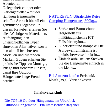
Abenteurer,
Gelegenheitscamper oder
Gartengenießer – mit der
NATUREFUN Ultraleichte Reise
richtigen Hängematte
Camping Hängematte | 300kg...
schaffen Sie sich überall eine
gemütliche Liegeoase. In
Stärke und Baumschutz:
diesem Ratgeber erfahren Sie
Hergestellt aus
alles Wichtige zu Materialien,
militärtauglichem 210T-
Aufhängung, den
Fallschirmnylon...
unterschiedlichen Typen,
Superleicht und kompakt: Die
sinnvollen Alternativen sowie
Aufbewahrungstasche ist
den aktuell beliebtesten
praktischerweise direkt in...
Modellen und führenden
Einfach aufzustellen: Stecken
Marken. Zudem erhalten Sie
Sie die Hängematte einfach in
praktische Tipps zu Montage,
die kleine...
Pflege und sicherem Einsatz,
damit Ihre Outdoor-
Bei Amazon kaufen
Preis inkl.
Hängematte lange Freude
MwSt., zzgl. Versandkosten
bereitet.
Inhaltsverzeichnis
Die TOP 10 Outdoor-Hängematte im Überblick
Outdoor-Hängematte – Ein umfassender Ratgeber