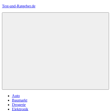
Zum
Test-und-Ratgeber.de
Inhalt
springen
Menü
Auto
Baumarkt
Drogerie
Elektronik