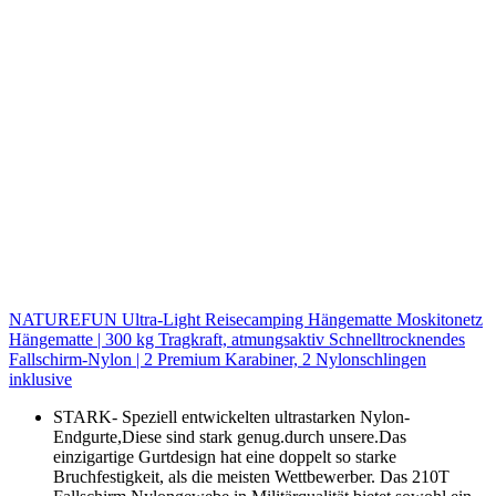
NATUREFUN Ultra-Light Reisecamping Hängematte Moskitonetz
Hängematte | 300 kg Tragkraft, atmungsaktiv Schnelltrocknendes
Fallschirm-Nylon | 2 Premium Karabiner, 2 Nylonschlingen
inklusive
STARK- Speziell entwickelten ultrastarken Nylon-
Endgurte,Diese sind stark genug.durch unsere.Das
einzigartige Gurtdesign hat eine doppelt so starke
Bruchfestigkeit, als die meisten Wettbewerber. Das 210T