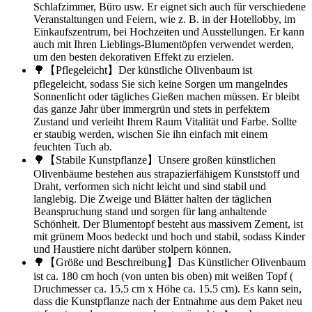
Schlafzimmer, Büro usw. Er eignet sich auch für verschiedene
Veranstaltungen und Feiern, wie z. B. in der Hotellobby, im
Einkaufszentrum, bei Hochzeiten und Ausstellungen. Er kann
auch mit Ihren Lieblings-Blumentöpfen verwendet werden,
um den besten dekorativen Effekt zu erzielen.
🌳【Pflegeleicht】Der künstliche Olivenbaum ist
pflegeleicht, sodass Sie sich keine Sorgen um mangelndes
Sonnenlicht oder tägliches Gießen machen müssen. Er bleibt
das ganze Jahr über immergrün und stets in perfektem
Zustand und verleiht Ihrem Raum Vitalität und Farbe. Sollte
er staubig werden, wischen Sie ihn einfach mit einem
feuchten Tuch ab.
🌳【Stabile Kunstpflanze】Unsere großen künstlichen
Olivenbäume bestehen aus strapazierfähigem Kunststoff und
Draht, verformen sich nicht leicht und sind stabil und
langlebig. Die Zweige und Blätter halten der täglichen
Beanspruchung stand und sorgen für lang anhaltende
Schönheit. Der Blumentopf besteht aus massivem Zement, ist
mit grünem Moos bedeckt und hoch und stabil, sodass Kinder
und Haustiere nicht darüber stolpern können.
🌳【Größe und Beschreibung】Das Künstlicher Olivenbaum
ist ca. 180 cm hoch (von unten bis oben) mit weißen Topf (
Druchmesser ca. 15.5 cm x Höhe ca. 15.5 cm). Es kann sein,
dass die Kunstpflanze nach der Entnahme aus dem Paket neu