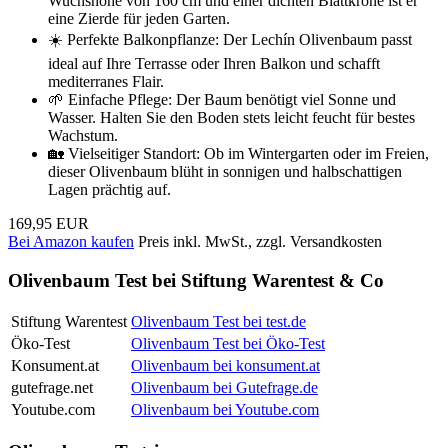
Wuchshöhe von 160 cm und einer dichten Blattkrone ist er
eine Zierde für jeden Garten.
☀️ Perfekte Balkonpflanze: Der Lechín Olivenbaum passt
ideal auf Ihre Terrasse oder Ihren Balkon und schafft
mediterranes Flair.
🌱 Einfache Pflege: Der Baum benötigt viel Sonne und
Wasser. Halten Sie den Boden stets leicht feucht für bestes
Wachstum.
🏡 Vielseitiger Standort: Ob im Wintergarten oder im Freien,
dieser Olivenbaum blüht in sonnigen und halbschattigen
Lagen prächtig auf.
169,95 EUR
Bei Amazon kaufen
Preis inkl. MwSt., zzgl. Versandkosten
Olivenbaum Test bei Stiftung Warentest & Co
Stiftung Warentest
Olivenbaum Test bei test.de
Öko-Test
Olivenbaum Test bei Öko-Test
Konsument.at
Olivenbaum bei konsument.at
gutefrage.net
Olivenbaum bei Gutefrage.de
Youtube.com
Olivenbaum bei Youtube.com