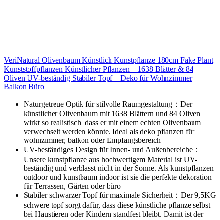
VeriNatural Olivenbaum Künstlich Kunstpflanze 180cm Fake Plant
Kunststoffpflanzen Künstlicher Pflanzen – 1638 Blätter & 84
Oliven UV-beständig Stabiler Topf – Deko für Wohnzimmer
Balkon Büro
Naturgetreue Optik für stilvolle Raumgestaltung：Der
künstlicher Olivenbaum mit 1638 Blättern und 84 Oliven
wirkt so realistisch, dass er mit einem echten Olivenbaum
verwechselt werden könnte. Ideal als deko pflanzen für
wohnzimmer, balkon oder Empfangsbereich
UV-beständiges Design für Innen- und Außenbereiche：
Unsere kunstpflanze aus hochwertigem Material ist UV-
beständig und verblasst nicht in der Sonne. Als kunstpflanzen
outdoor und kunstbaum indoor ist sie die perfekte dekoration
für Terrassen, Gärten oder büro
Stabiler schwarzer Topf für maximale Sicherheit：Der 9,5KG
schwere topf sorgt dafür, dass diese künstliche pflanze selbst
bei Haustieren oder Kindern standfest bleibt. Damit ist der