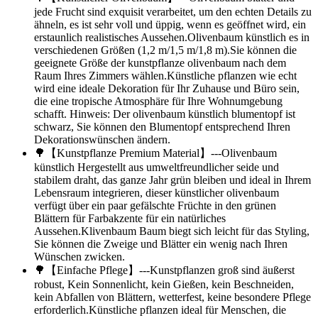
jede Frucht sind exquisit verarbeitet, um den echten Details zu
ähneln, es ist sehr voll und üppig, wenn es geöffnet wird, ein
erstaunlich realistisches Aussehen.Olivenbaum künstlich es in
verschiedenen Größen (1,2 m/1,5 m/1,8 m).Sie können die
geeignete Größe der kunstpflanze olivenbaum nach dem
Raum Ihres Zimmers wählen.Künstliche pflanzen wie echt
wird eine ideale Dekoration für Ihr Zuhause und Büro sein,
die eine tropische Atmosphäre für Ihre Wohnumgebung
schafft. Hinweis: Der olivenbaum künstlich blumentopf ist
schwarz, Sie können den Blumentopf entsprechend Ihren
Dekorationswünschen ändern.
🌳【Kunstpflanze Premium Material】---Olivenbaum
künstlich Hergestellt aus umweltfreundlicher seide und
stabilem draht, das ganze Jahr grün bleiben und ideal in Ihrem
Lebensraum integrieren, dieser künstlicher olivenbaum
verfügt über ein paar gefälschte Früchte in den grünen
Blättern für Farbakzente für ein natürliches
Aussehen.Klivenbaum Baum biegt sich leicht für das Styling,
Sie können die Zweige und Blätter ein wenig nach Ihren
Wünschen zwicken.
🌳【Einfache Pflege】---Kunstpflanzen groß sind äußerst
robust, Kein Sonnenlicht, kein Gießen, kein Beschneiden,
kein Abfallen von Blättern, wetterfest, keine besondere Pflege
erforderlich.Künstliche pflanzen ideal für Menschen, die