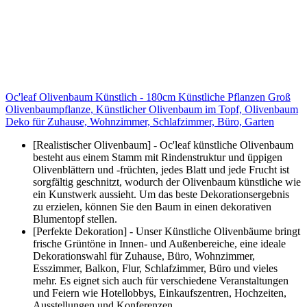
Oc'leaf Olivenbaum Künstlich - 180cm Künstliche Pflanzen Groß
Olivenbaumpflanze, Künstlicher Olivenbaum im Topf, Olivenbaum
Deko für Zuhause, Wohnzimmer, Schlafzimmer, Büro, Garten
[Realistischer Olivenbaum] - Oc'leaf künstliche Olivenbaum
besteht aus einem Stamm mit Rindenstruktur und üppigen
Olivenblättern und -früchten, jedes Blatt und jede Frucht ist
sorgfältig geschnitzt, wodurch der Olivenbaum künstliche wie
ein Kunstwerk aussieht. Um das beste Dekorationsergebnis
zu erzielen, können Sie den Baum in einen dekorativen
Blumentopf stellen.
[Perfekte Dekoration] - Unser Künstliche Olivenbäume bringt
frische Grüntöne in Innen- und Außenbereiche, eine ideale
Dekorationswahl für Zuhause, Büro, Wohnzimmer,
Esszimmer, Balkon, Flur, Schlafzimmer, Büro und vieles
mehr. Es eignet sich auch für verschiedene Veranstaltungen
und Feiern wie Hotellobbys, Einkaufszentren, Hochzeiten,
Ausstellungen und Konferenzen.