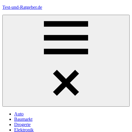
Zum
Test-und-Ratgeber.de
Inhalt
springen
Menü
Auto
Baumarkt
Drogerie
Elektronik