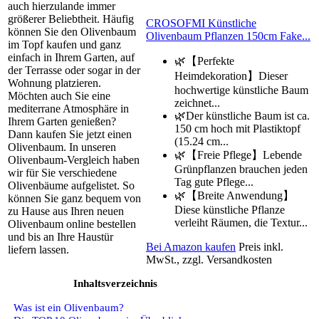
auch hierzulande immer
größerer Beliebtheit. Häufig
CROSOFMI Künstliche
können Sie den Olivenbaum
Olivenbaum Pflanzen 150cm Fake...
im Topf kaufen und ganz
einfach in Ihrem Garten, auf
🌿【Perfekte
der Terrasse oder sogar in der
Heimdekoration】Dieser
Wohnung platzieren.
hochwertige künstliche Baum
Möchten auch Sie eine
zeichnet...
mediterrane Atmosphäre in
🌿Der künstliche Baum ist ca.
Ihrem Garten genießen?
150 cm hoch mit Plastiktopf
Dann kaufen Sie jetzt einen
(15.24 cm...
Olivenbaum. In unseren
🌿【Freie Pflege】Lebende
Olivenbaum-Vergleich haben
Grünpflanzen brauchen jeden
wir für Sie verschiedene
Tag gute Pflege...
Olivenbäume aufgelistet. So
🌿【Breite Anwendung】
können Sie ganz bequem von
Diese künstliche Pflanze
zu Hause aus Ihren neuen
verleiht Räumen, die Textur...
Olivenbaum online bestellen
und bis an Ihre Haustür
Bei Amazon kaufen
Preis inkl.
liefern lassen.
MwSt., zzgl. Versandkosten
Inhaltsverzeichnis
Was ist ein Olivenbaum?