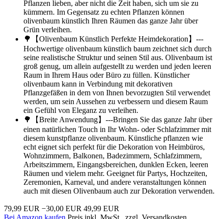
Pflanzen lieben, aber nicht die Zeit haben, sich um sie zu
kümmern. Im Gegensatz zu echten Pflanzen können
olivenbaum künstlich Ihren Räumen das ganze Jahr über
Grün verleihen.
🌳【Olivenbaum Künstlich Perfekte Heimdekoration】---
Hochwertige olivenbaum künstlich baum zeichnet sich durch
seine realistische Struktur und seinen Stil aus. Olivenbaum ist
groß genug, um allein aufgestellt zu werden und jeden leeren
Raum in Ihrem Haus oder Büro zu füllen. Künstlicher
olivenbaum kann in Verbindung mit dekorativen
Pflanzgefäßen in dem von Ihnen bevorzugten Stil verwendet
werden, um sein Aussehen zu verbessern und diesem Raum
ein Gefühl von Eleganz zu verleihen.
🌳【Breite Anwendung】---Bringen Sie das ganze Jahr über
einen natürlichen Touch in Ihr Wohn- oder Schlafzimmer mit
diesem kunstpflanze olivenbaum. Künstliche pflanzen wie
echt eignet sich perfekt für die Dekoration von Heimbüros,
Wohnzimmern, Balkonen, Badezimmern, Schlafzimmern,
Arbeitszimmern, Eingangsbereichen, dunklen Ecken, leeren
Räumen und vielem mehr. Geeignet für Partys, Hochzeiten,
Zeremonien, Karneval, und andere veranstaltungen können
auch mit diesen Olivenbaum auch zur Dekoration verwenden.
79,99 EUR
−30,00 EUR
49,99 EUR
Bei Amazon kaufen
Preis inkl. MwSt., zzgl. Versandkosten