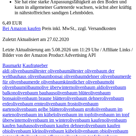
Sie hat eine starke Anpassungsfähigkeit an den Boden und
kann in allgemeiner Gartenerde wachsen, wächst aber kräftig
in nährstoffreichen sandigen Lehmböden.
6,49 EUR
Bei Amazon kaufen
Preis inkl. MwSt., zzgl. Versandkosten
Zuletzt Aktualisiert am 27.02.2020
Letzte Aktualisierung am 5.08.2026 um 11:29 Uhr / Affiliate Links /
Bilder von der Amazon Product Advertising API
Baumarkt
Kaufratgeber
aldi olivenbaum
ältester olivenbaum
ältester olivenbaum der
welt
bauhaus olivenbaum
bonsai olivenbaum
dehner olivenbaum
erde
für olivenbaum
erde olivenbaum
künstlicher olivenbaum
obi
olivenbaum
ölbaum
olive überwintern
olivenbaum aldi
olivenbaum
balkon
olivenbaum bauhaus
olivenbaum blüte
olivenbaum
bonsai
olivenbaum braune blätter
olivenbaum dehner
olivenbaum
erde
olivenbaum ernte
olivenbaum frost
olivenbaum
garten
olivenbaum gelbe blätter
olivenbaum groß
olivenbaum im
garten
olivenbaum im kübel
olivenbaum im topf
olivenbaum im topf
überwintern
olivenbaum im winter
olivenbaum kaufen
olivenbaum
kaufen bauhaus
olivenbaum kaufen dehner
olivenbaum kaufen
obi
olivenbaum klein
olivenbaum kübel
olivenbaum obi
olivenbaum