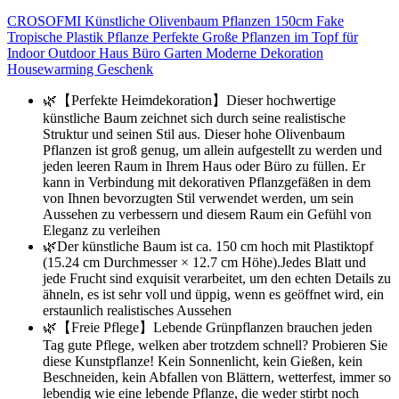
CROSOFMI Künstliche Olivenbaum Pflanzen 150cm Fake
Tropische Plastik Pflanze Perfekte Große Pflanzen im Topf für
Indoor Outdoor Haus Büro Garten Moderne Dekoration
Housewarming Geschenk
🌿【Perfekte Heimdekoration】Dieser hochwertige
künstliche Baum zeichnet sich durch seine realistische
Struktur und seinen Stil aus. Dieser hohe Olivenbaum
Pflanzen ist groß genug, um allein aufgestellt zu werden und
jeden leeren Raum in Ihrem Haus oder Büro zu füllen. Er
kann in Verbindung mit dekorativen Pflanzgefäßen in dem
von Ihnen bevorzugten Stil verwendet werden, um sein
Aussehen zu verbessern und diesem Raum ein Gefühl von
Eleganz zu verleihen
🌿Der künstliche Baum ist ca. 150 cm hoch mit Plastiktopf
(15.24 cm Durchmesser × 12.7 cm Höhe).Jedes Blatt und
jede Frucht sind exquisit verarbeitet, um den echten Details zu
ähneln, es ist sehr voll und üppig, wenn es geöffnet wird, ein
erstaunlich realistisches Aussehen
🌿【Freie Pflege】Lebende Grünpflanzen brauchen jeden
Tag gute Pflege, welken aber trotzdem schnell? Probieren Sie
diese Kunstpflanze! Kein Sonnenlicht, kein Gießen, kein
Beschneiden, kein Abfallen von Blättern, wetterfest, immer so
lebendig wie eine lebende Pflanze, die weder stirbt noch