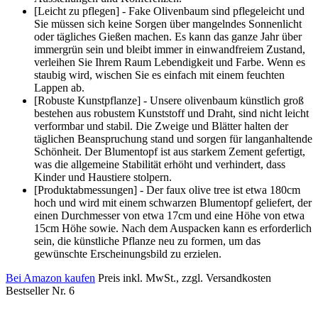
[Leicht zu pflegen] - Fake Olivenbaum sind pflegeleicht und
Sie müssen sich keine Sorgen über mangelndes Sonnenlicht
oder tägliches Gießen machen. Es kann das ganze Jahr über
immergrün sein und bleibt immer in einwandfreiem Zustand,
verleihen Sie Ihrem Raum Lebendigkeit und Farbe. Wenn es
staubig wird, wischen Sie es einfach mit einem feuchten
Lappen ab.
[Robuste Kunstpflanze] - Unsere olivenbaum künstlich groß
bestehen aus robustem Kunststoff und Draht, sind nicht leicht
verformbar und stabil. Die Zweige und Blätter halten der
täglichen Beanspruchung stand und sorgen für langanhaltende
Schönheit. Der Blumentopf ist aus starkem Zement gefertigt,
was die allgemeine Stabilität erhöht und verhindert, dass
Kinder und Haustiere stolpern.
[Produktabmessungen] - Der faux olive tree ist etwa 180cm
hoch und wird mit einem schwarzen Blumentopf geliefert, der
einen Durchmesser von etwa 17cm und eine Höhe von etwa
15cm Höhe sowie. Nach dem Auspacken kann es erforderlich
sein, die künstliche Pflanze neu zu formen, um das
gewünschte Erscheinungsbild zu erzielen.
Bei Amazon kaufen
Preis inkl. MwSt., zzgl. Versandkosten
Bestseller Nr. 6