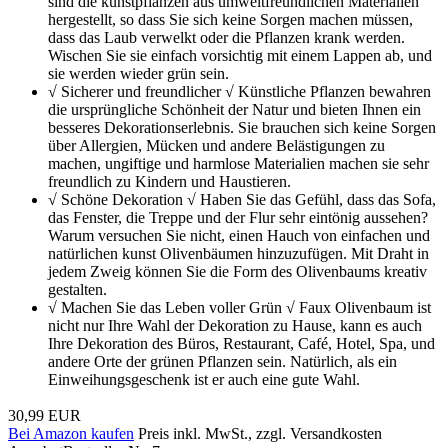
sind die kunstpflanzen aus umweltfreundlichen Materialien
hergestellt, so dass Sie sich keine Sorgen machen müssen,
dass das Laub verwelkt oder die Pflanzen krank werden.
Wischen Sie sie einfach vorsichtig mit einem Lappen ab, und
sie werden wieder grün sein.
√ Sicherer und freundlicher √ Künstliche Pflanzen bewahren
die ursprüngliche Schönheit der Natur und bieten Ihnen ein
besseres Dekorationserlebnis. Sie brauchen sich keine Sorgen
über Allergien, Mücken und andere Belästigungen zu
machen, ungiftige und harmlose Materialien machen sie sehr
freundlich zu Kindern und Haustieren.
√ Schöne Dekoration √ Haben Sie das Gefühl, dass das Sofa,
das Fenster, die Treppe und der Flur sehr eintönig aussehen?
Warum versuchen Sie nicht, einen Hauch von einfachen und
natürlichen kunst Olivenbäumen hinzuzufügen. Mit Draht in
jedem Zweig können Sie die Form des Olivenbaums kreativ
gestalten.
√ Machen Sie das Leben voller Grün √ Faux Olivenbaum ist
nicht nur Ihre Wahl der Dekoration zu Hause, kann es auch
Ihre Dekoration des Büros, Restaurant, Café, Hotel, Spa, und
andere Orte der grünen Pflanzen sein. Natürlich, als ein
Einweihungsgeschenk ist er auch eine gute Wahl.
30,99 EUR
Bei Amazon kaufen
Preis inkl. MwSt., zzgl. Versandkosten