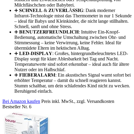
Milchfläschchen oder Babybrei.
➕ 𝐒𝐂𝐇𝐍𝐄𝐋𝐋 & 𝐙𝐔𝐕𝐄𝐑𝐋Ä𝐒𝐒𝐈𝐆: Dank moderner
Infrarot-Technologie misst das Thermometer in nur 1 Sekunde
– ideal für Babys und Kleinkinder, die nicht lange stillhalten.
Schnell, sanft und ohne Stress.
➕ 𝐁𝐄𝐍𝐔𝐓𝐙𝐄𝐑𝐅𝐑𝐄𝐔𝐍𝐃𝐋𝐈𝐂𝐇: Intuitive Ein-Knopf-
Bedienung, automatische Umschaltung zwischen Ohr- und
Stirnmessung – keine Verwirrung, keine Fehler. Ideal für
übermüdete Eltern im hektischen Alltag.
➕ 𝐋𝐄𝐃-𝐃𝐈𝐒𝐏𝐋𝐀𝐘: Großes, hintergrundbeleuchtetes LED-
Display sorgt für klare Ablesbarkeit bei Tag und Nacht.
Temperaturwerte sind sofort erkennbar – ideal auch für ältere
Nutzer oder im Halbschlaf.
➕ 𝐅𝐈𝐄𝐁𝐄𝐑𝐀𝐋𝐀𝐑𝐌: Ein akustisches Signal warnt sofort bei
erhöhter Temperatur – damit du schnell reagieren kannst.
Stumm schaltbar, um dein schlafendes Kind nicht zu wecken.
Beruhigend einfach.
Bei Amazon kaufen
Preis inkl. MwSt., zzgl. Versandkosten
Bestseller Nr. 6