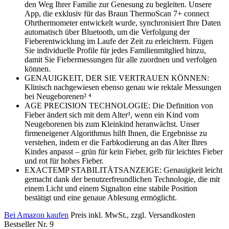
den Weg Ihrer Familie zur Genesung zu begleiten. Unsere
App, die exklusiv für das Braun ThermoScan 7+ connect
Ohrthermometer entwickelt wurde, synchronisiert Ihre Daten
automatisch über Bluetooth, um die Verfolgung der
Fieberentwicklung im Laufe der Zeit zu erleichtern. Fügen
Sie individuelle Profile für jedes Familienmitglied hinzu,
damit Sie Fiebermessungen für alle zuordnen und verfolgen
können.
GENAUIGKEIT, DER SIE VERTRAUEN KÖNNEN:
Klinisch nachgewiesen ebenso genau wie rektale Messungen
bei Neugeborenen² ⁴
AGE PRECISION TECHNOLOGIE: Die Definition von
Fieber ändert sich mit dem Alter³, wenn ein Kind vom
Neugeborenen bis zum Kleinkind heranwächst. Unser
firmeneigener Algorithmus hilft Ihnen, die Ergebnisse zu
verstehen, indem er die Farbkodierung an das Alter Ihres
Kindes anpasst – grün für kein Fieber, gelb für leichtes Fieber
und rot für hohes Fieber.
EXACTEMP STABILITÄTSANZEIGE: Genauigkeit leicht
gemacht dank der benutzerfreundlichen Technologie, die mit
einem Licht und einem Signalton eine stabile Position
bestätigt und eine genaue Ablesung ermöglicht.
Bei Amazon kaufen
Preis inkl. MwSt., zzgl. Versandkosten
Bestseller Nr. 9