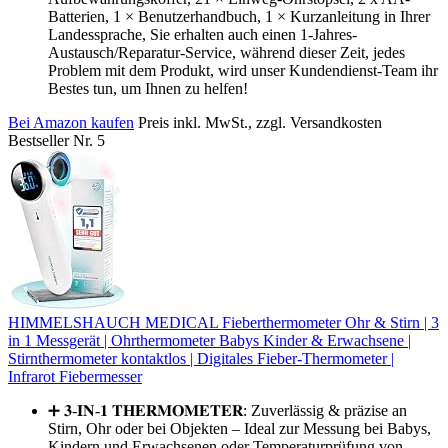
Batterien, 1 × Benutzerhandbuch, 1 × Kurzanleitung in Ihrer
Landessprache, Sie erhalten auch einen 1-Jahres-
Austausch/Reparatur-Service, während dieser Zeit, jedes
Problem mit dem Produkt, wird unser Kundendienst-Team ihr
Bestes tun, um Ihnen zu helfen!
Bei Amazon kaufen
Preis inkl. MwSt., zzgl. Versandkosten
Bestseller Nr. 5
HIMMELSHAUCH MEDICAL Fieberthermometer Ohr & Stirn | 3
in 1 Messgerät | Ohrthermometer Babys Kinder & Erwachsene |
Stirnthermometer kontaktlos | Digitales Fieber-Thermometer |
Infrarot Fiebermesser
➕ 𝟑-𝐈𝐍-𝟏 𝐓𝐇𝐄𝐑𝐌𝐎𝐌𝐄𝐓𝐄𝐑: Zuverlässig & präzise an
Stirn, Ohr oder bei Objekten – Ideal zur Messung bei Babys,
Kindern und Erwachsenen oder Temperaturprüfung von