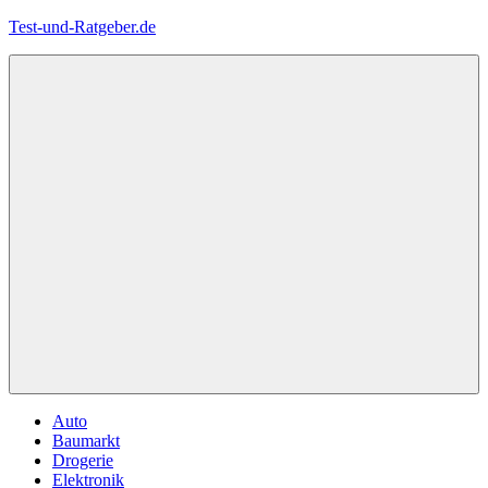
Zum
Test-und-Ratgeber.de
Inhalt
springen
Menü
Auto
Baumarkt
Drogerie
Elektronik