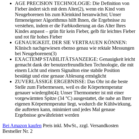
AGE PRECISION TECHNOLOGIE: Die Definition von
Fieber ändert sich mit dem Alter(2), wenn ein Kind vom
Neugeborenen bis zum Kleinkind heranwächst; Unser
firmeneigener Algorithmus hilft Ihnen, die Ergebnisse zu
verstehen, indem er die Farbkodierung an das Alter Ihres
Kindes anpasst – grün für kein Fieber, gelb für leichtes Fieber
und rot für hohes Fieber
GENAUIGKEIT, DER SIE VERTRAUEN KÖNNEN:
Klinisch nachgewiesen ebenso genau wie rektale Messungen
bei Neugeborenen(3)
EXACTEMP STABILITÄTSANZEIGE: Genauigkeit leicht
gemacht dank der benutzerfreundlichen Technologie, die mit
einem Licht und einem Signalton eine stabile Position
bestätigt und eine genaue Ablesung ermöglicht
ZUVERLÄSSIGE ERGEBNISSE: Das Ohr ist die beste
Stelle zum Fiebermessen, weil es die Körpertemperatur
genauer wiedergibt(4); Unser Thermometer ist mit einer
vorgewärmten Spitze (34 °C) ausgestattet, die nahe an Ihrer
eigenen Körpertemperatur liegt, wodurch die Kühlwirkung,
die auftreten kann, minimiert und jedes Mal genaue
Ergebnisse gewährleistet werden
Bei Amazon kaufen
Preis inkl. MwSt., zzgl. Versandkosten
Bestseller Nr. 2