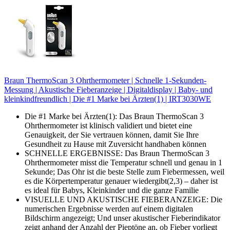
Braun ThermoScan 3 Ohrthermometer | Schnelle 1-Sekunden-
Messung | Akustische Fieberanzeige | Digitaldisplay | Baby- und
kleinkindfreundlich | Die #1 Marke bei Ärzten(1) | IRT3030WE
Die #1 Marke bei Ärzten(1): Das Braun ThermoScan 3
Ohrthermometer ist klinisch validiert und bietet eine
Genauigkeit, der Sie vertrauen können, damit Sie Ihre
Gesundheit zu Hause mit Zuversicht handhaben können
SCHNELLE ERGEBNISSE: Das Braun ThermoScan 3
Ohrthermometer misst die Temperatur schnell und genau in 1
Sekunde; Das Ohr ist die beste Stelle zum Fiebermessen, weil
es die Körpertemperatur genauer wiedergibt(2,3) – daher ist
es ideal für Babys, Kleinkinder und die ganze Familie
VISUELLE UND AKUSTISCHE FIEBERANZEIGE: Die
numerischen Ergebnisse werden auf einem digitalen
Bildschirm angezeigt; Und unser akustischer Fieberindikator
zeigt anhand der Anzahl der Pieptöne an, ob Fieber vorliegt