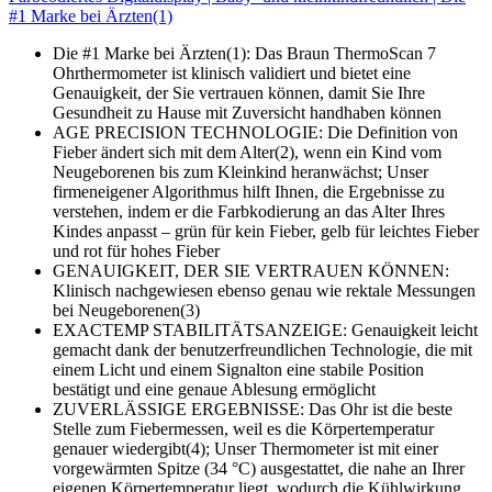
#1 Marke bei Ärzten(1)
Die #1 Marke bei Ärzten(1): Das Braun ThermoScan 7
Ohrthermometer ist klinisch validiert und bietet eine
Genauigkeit, der Sie vertrauen können, damit Sie Ihre
Gesundheit zu Hause mit Zuversicht handhaben können
AGE PRECISION TECHNOLOGIE: Die Definition von
Fieber ändert sich mit dem Alter(2), wenn ein Kind vom
Neugeborenen bis zum Kleinkind heranwächst; Unser
firmeneigener Algorithmus hilft Ihnen, die Ergebnisse zu
verstehen, indem er die Farbkodierung an das Alter Ihres
Kindes anpasst – grün für kein Fieber, gelb für leichtes Fieber
und rot für hohes Fieber
GENAUIGKEIT, DER SIE VERTRAUEN KÖNNEN:
Klinisch nachgewiesen ebenso genau wie rektale Messungen
bei Neugeborenen(3)
EXACTEMP STABILITÄTSANZEIGE: Genauigkeit leicht
gemacht dank der benutzerfreundlichen Technologie, die mit
einem Licht und einem Signalton eine stabile Position
bestätigt und eine genaue Ablesung ermöglicht
ZUVERLÄSSIGE ERGEBNISSE: Das Ohr ist die beste
Stelle zum Fiebermessen, weil es die Körpertemperatur
genauer wiedergibt(4); Unser Thermometer ist mit einer
vorgewärmten Spitze (34 °C) ausgestattet, die nahe an Ihrer
eigenen Körpertemperatur liegt, wodurch die Kühlwirkung,