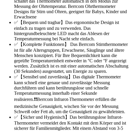
schaltet das Thermometer automatisch in den Modus zur
Messung der Ohrtemperatur. Berrcom Ohrthermometer
Designs für Stirn und Ohren, geeignet für Babys, Kinder und
Erwachsene
✅【Bequem und tragbar】Das ergonomische Design ist
einfach zu tragen und zu verwenden. Das
hintergrundbeleuchtete LED macht das Ablesen der
Temperaturmessung bei Nacht sehr einfach.
✅【Komplette Funktionen】 Das Berrcom Stirnthermometer
ist für alle Altersgruppen, Erwachsene, Säuglinge und ältere
Menschen konzipiert. Für Ihre Bequemlichkeit kann die
geprüfte Temperatureinheit entweder in °C oder °F angezeigt
werden. Zusätzlich ist es mit einer automatischen Abschaltung
(30 Sekunden) ausgestattet, um Energie zu sparen.
✅【Sensibel und zuverlässig】Das digitale Thermometer
kann schnell eine genaue und zuverlässige Messung
durchführen und kann berührungslose und schnelle
Temperaturmessung innerhalb einer Sekunde
realisieren.❗❗Berrcom Infrarot-Thermometer erfüllen die
medizinische Genauigkeit, wischen Sie vor der Messung
Schweiß oder Fett ab, um die Genauigkeit zu gewährleisten.
✅【Sicher und Hygienisch】Das berührungslose Infrarot-
Thermometer vermeidet den Kontakt mit dem Körper und ist
sicherer für Familienmitglieder. Mit einem Abstand von 3-5