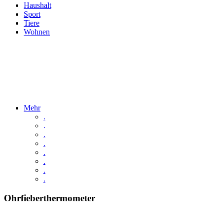
Haushalt
Sport
Tiere
Wohnen
Mehr
.
.
.
.
.
.
.
.
Ohrfieberthermometer