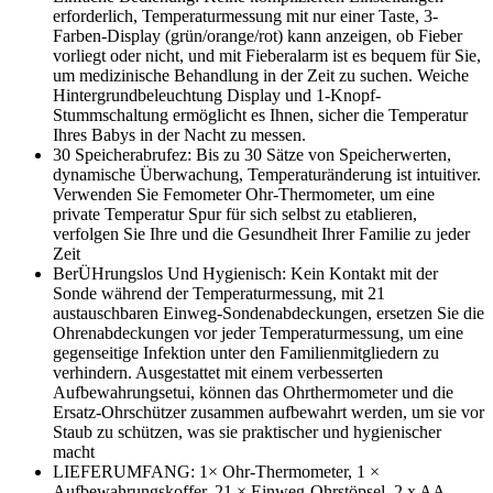
erforderlich, Temperaturmessung mit nur einer Taste, 3-
Farben-Display (grün/orange/rot) kann anzeigen, ob Fieber
vorliegt oder nicht, und mit Fieberalarm ist es bequem für Sie,
um medizinische Behandlung in der Zeit zu suchen. Weiche
Hintergrundbeleuchtung Display und 1-Knopf-
Stummschaltung ermöglicht es Ihnen, sicher die Temperatur
Ihres Babys in der Nacht zu messen.
30 Speicherabrufez: Bis zu 30 Sätze von Speicherwerten,
dynamische Überwachung, Temperaturänderung ist intuitiver.
Verwenden Sie Femometer Ohr-Thermometer, um eine
private Temperatur Spur für sich selbst zu etablieren,
verfolgen Sie Ihre und die Gesundheit Ihrer Familie zu jeder
Zeit
BerÜHrungslos Und Hygienisch: Kein Kontakt mit der
Sonde während der Temperaturmessung, mit 21
austauschbaren Einweg-Sondenabdeckungen, ersetzen Sie die
Ohrenabdeckungen vor jeder Temperaturmessung, um eine
gegenseitige Infektion unter den Familienmitgliedern zu
verhindern. Ausgestattet mit einem verbesserten
Aufbewahrungsetui, können das Ohrthermometer und die
Ersatz-Ohrschützer zusammen aufbewahrt werden, um sie vor
Staub zu schützen, was sie praktischer und hygienischer
macht
LIEFERUMFANG: 1× Ohr-Thermometer, 1 ×
Aufbewahrungskoffer, 21 × Einweg-Ohrstöpsel, 2 x AA-