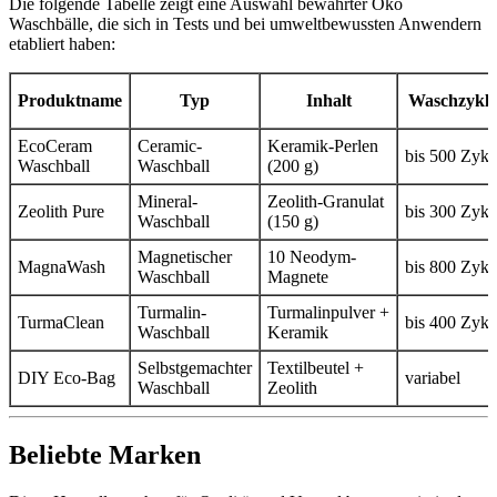
Die folgende Tabelle zeigt eine Auswahl bewährter Öko
Waschbälle, die sich in Tests und bei umweltbewussten Anwendern
etabliert haben:
Produktname
Typ
Inhalt
Waschzykl
EcoCeram
Ceramic-
Keramik-Perlen
bis 500 Zykl
Waschball
Waschball
(200 g)
Mineral-
Zeolith-Granulat
Zeolith Pure
bis 300 Zykl
Waschball
(150 g)
Magnetischer
10 Neodym-
MagnaWash
bis 800 Zykl
Waschball
Magnete
Turmalin-
Turmalinpulver +
TurmaClean
bis 400 Zykl
Waschball
Keramik
Selbstgemachter
Textilbeutel +
DIY Eco-Bag
variabel
Waschball
Zeolith
Beliebte Marken