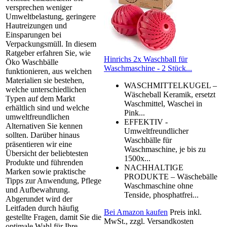
versprechen weniger
Umweltbelastung, geringere
Hautreizungen und
Einsparungen bei
Verpackungsmüll. In diesem
Ratgeber erfahren Sie, wie
Hinrichs 2x Waschball für
Öko Waschbälle
Waschmaschine - 2 Stück...
funktionieren, aus welchen
Materialien sie bestehen,
WASCHMITTELKUGEL –
welche unterschiedlichen
Wäscheball Keramik, ersetzt
Typen auf dem Markt
Waschmittel, Waschei in
erhältlich sind und welche
Pink...
umweltfreundlichen
EFFEKTIV -
Alternativen Sie kennen
Umweltfreundlicher
sollten. Darüber hinaus
Waschbälle für
präsentieren wir eine
Waschmaschine, je bis zu
Übersicht der beliebtesten
1500x...
Produkte und führenden
NACHHALTIGE
Marken sowie praktische
PRODUKTE – Wäschebälle
Tipps zur Anwendung, Pflege
Waschmaschine ohne
und Aufbewahrung.
Tenside, phosphatfrei...
Abgerundet wird der
Leitfaden durch häufig
Bei Amazon kaufen
Preis inkl.
gestellte Fragen, damit Sie die
MwSt., zzgl. Versandkosten
optimale Wahl für Ihre