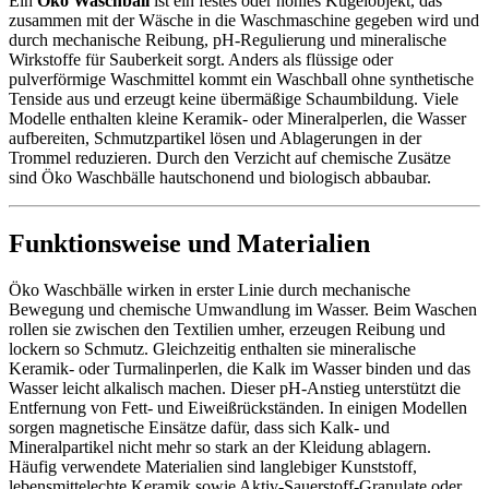
Ein
Öko Waschball
ist ein festes oder hohles Kugelobjekt, das
zusammen mit der Wäsche in die Waschmaschine gegeben wird und
durch mechanische Reibung, pH-Regulierung und mineralische
Wirkstoffe für Sauberkeit sorgt. Anders als flüssige oder
pulverförmige Waschmittel kommt ein Waschball ohne synthetische
Tenside aus und erzeugt keine übermäßige Schaumbildung. Viele
Modelle enthalten kleine Keramik- oder Mineralperlen, die Wasser
aufbereiten, Schmutzpartikel lösen und Ablagerungen in der
Trommel reduzieren. Durch den Verzicht auf chemische Zusätze
sind Öko Waschbälle hautschonend und biologisch abbaubar.
Funktionsweise und Materialien
Öko Waschbälle wirken in erster Linie durch mechanische
Bewegung und chemische Umwandlung im Wasser. Beim Waschen
rollen sie zwischen den Textilien umher, erzeugen Reibung und
lockern so Schmutz. Gleichzeitig enthalten sie mineralische
Keramik- oder Turmalinperlen, die Kalk im Wasser binden und das
Wasser leicht alkalisch machen. Dieser pH-Anstieg unterstützt die
Entfernung von Fett- und Eiweißrückständen. In einigen Modellen
sorgen magnetische Einsätze dafür, dass sich Kalk- und
Mineralpartikel nicht mehr so stark an der Kleidung ablagern.
Häufig verwendete Materialien sind langlebiger Kunststoff,
lebensmittelechte Keramik sowie Aktiv-Sauerstoff-Granulate oder