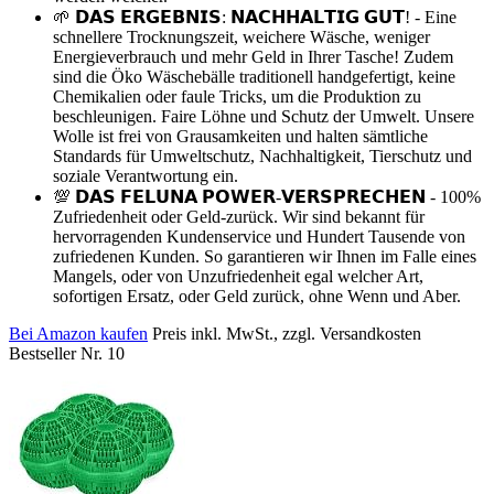
🌱 𝗗𝗔𝗦 𝗘𝗥𝗚𝗘𝗕𝗡𝗜𝗦: 𝗡𝗔𝗖𝗛𝗛𝗔𝗟𝗧𝗜𝗚 𝗚𝗨𝗧! - Eine
schnellere Trocknungszeit, weichere Wäsche, weniger
Energieverbrauch und mehr Geld in Ihrer Tasche! Zudem
sind die Öko Wäschebälle traditionell handgefertigt, keine
Chemikalien oder faule Tricks, um die Produktion zu
beschleunigen. Faire Löhne und Schutz der Umwelt. Unsere
Wolle ist frei von Grausamkeiten und halten sämtliche
Standards für Umweltschutz, Nachhaltigkeit, Tierschutz und
soziale Verantwortung ein.
💯 𝗗𝗔𝗦 𝗙𝗘𝗟𝗨𝗡𝗔 𝗣𝗢𝗪𝗘𝗥-𝗩𝗘𝗥𝗦𝗣𝗥𝗘𝗖𝗛𝗘𝗡 - 100%
Zufriedenheit oder Geld-zurück. Wir sind bekannt für
hervorragenden Kundenservice und Hundert Tausende von
zufriedenen Kunden. So garantieren wir Ihnen im Falle eines
Mangels, oder von Unzufriedenheit egal welcher Art,
sofortigen Ersatz, oder Geld zurück, ohne Wenn und Aber.
Bei Amazon kaufen
Preis inkl. MwSt., zzgl. Versandkosten
Bestseller Nr. 10