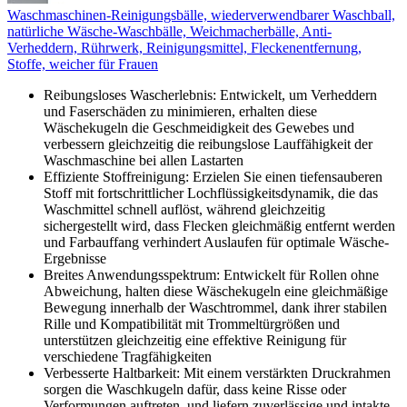
Waschmaschinen-Reinigungsbälle, wiederverwendbarer Waschball,
natürliche Wäsche-Waschbälle, Weichmacherbälle, Anti-
Verheddern, Rührwerk, Reinigungsmittel, Fleckenentfernung,
Stoffe, weicher für Frauen
Reibungsloses Wascherlebnis: Entwickelt, um Verheddern
und Faserschäden zu minimieren, erhalten diese
Wäschekugeln die Geschmeidigkeit des Gewebes und
verbessern gleichzeitig die reibungslose Lauffähigkeit der
Waschmaschine bei allen Lastarten
Effiziente Stoffreinigung: Erzielen Sie einen tiefensauberen
Stoff mit fortschrittlicher Lochflüssigkeitsdynamik, die das
Waschmittel schnell auflöst, während gleichzeitig
sichergestellt wird, dass Flecken gleichmäßig entfernt werden
und Farbauffang verhindert Auslaufen für optimale Wäsche-
Ergebnisse
Breites Anwendungsspektrum: Entwickelt für Rollen ohne
Abweichung, halten diese Wäschekugeln eine gleichmäßige
Bewegung innerhalb der Waschtrommel, dank ihrer stabilen
Rille und Kompatibilität mit Trommeltürgrößen und
unterstützen gleichzeitig eine effektive Reinigung für
verschiedene Tragfähigkeiten
Verbesserte Haltbarkeit: Mit einem verstärkten Druckrahmen
sorgen die Waschkugeln dafür, dass keine Risse oder
Verformungen auftreten, und liefern zuverlässige und intakte