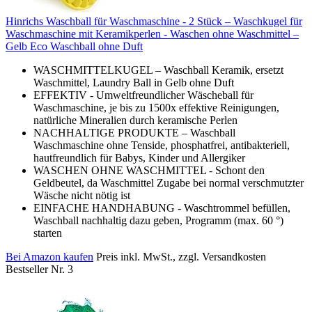
Hinrichs Waschball für Waschmaschine - 2 Stück – Waschkugel für
Waschmaschine mit Keramikperlen - Waschen ohne Waschmittel –
Gelb Eco Waschball ohne Duft
WASCHMITTELKUGEL – Waschball Keramik, ersetzt
Waschmittel, Laundry Ball in Gelb ohne Duft
EFFEKTIV - Umweltfreundlicher Wäscheball für
Waschmaschine, je bis zu 1500x effektive Reinigungen,
natürliche Mineralien durch keramische Perlen
NACHHALTIGE PRODUKTE – Waschball
Waschmaschine ohne Tenside, phosphatfrei, antibakteriell,
hautfreundlich für Babys, Kinder und Allergiker
WASCHEN OHNE WASCHMITTEL - Schont den
Geldbeutel, da Waschmittel Zugabe bei normal verschmutzter
Wäsche nicht nötig ist
EINFACHE HANDHABUNG - Waschtrommel befüllen,
Waschball nachhaltig dazu geben, Programm (max. 60 °)
starten
Bei Amazon kaufen
Preis inkl. MwSt., zzgl. Versandkosten
Bestseller Nr. 3