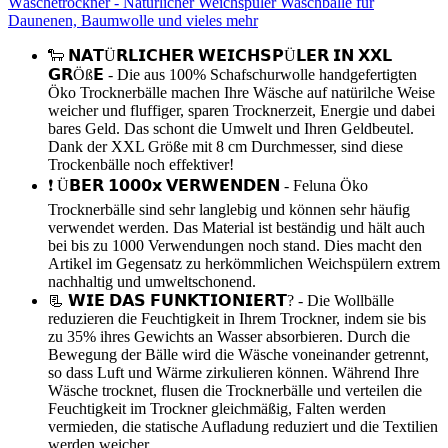
Wäschetrockner - Natürlicher Weichspüler Waschbälle für
Daunenen, Baumwolle und vieles mehr
🐑 𝗡𝗔𝗧Ü𝗥𝗟𝗜𝗖𝗛𝗘𝗥 𝗪𝗘𝗜𝗖𝗛𝗦𝗣Ü𝗟𝗘𝗥 𝗜𝗡 𝗫𝗫𝗟
𝗚𝗥Öß𝗘 - Die aus 100% Schafschurwolle handgefertigten
Öko Trocknerbälle machen Ihre Wäsche auf natürilche Weise
weicher und fluffiger, sparen Trocknerzeit, Energie und dabei
bares Geld. Das schont die Umwelt und Ihren Geldbeutel.
Dank der XXL Größe mit 8 cm Durchmesser, sind diese
Trockenbälle noch effektiver!
❗ Ü𝗕𝗘𝗥 𝟭𝟬𝟬𝟬𝘅 𝗩𝗘𝗥𝗪𝗘𝗡𝗗𝗘𝗡 - Feluna Öko
Trocknerbälle sind sehr langlebig und können sehr häufig
verwendet werden. Das Material ist beständig und hält auch
bei bis zu 1000 Verwendungen noch stand. Dies macht den
Artikel im Gegensatz zu herkömmlichen Weichspülern extrem
nachhaltig und umweltschonend.
📃 𝗪𝗜𝗘 𝗗𝗔𝗦 𝗙𝗨𝗡𝗞𝗧𝗜𝗢𝗡𝗜𝗘𝗥𝗧? - Die Wollbälle
reduzieren die Feuchtigkeit in Ihrem Trockner, indem sie bis
zu 35% ihres Gewichts an Wasser absorbieren. Durch die
Bewegung der Bälle wird die Wäsche voneinander getrennt,
so dass Luft und Wärme zirkulieren können. Während Ihre
Wäsche trocknet, flusen die Trocknerbälle und verteilen die
Feuchtigkeit im Trockner gleichmäßig, Falten werden
vermieden, die statische Aufladung reduziert und die Textilien
werden weicher.