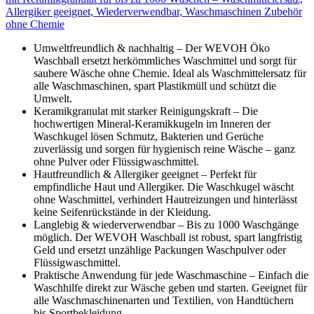
Allergiker geeignet, Wiederverwendbar, Waschmaschinen Zubehör
ohne Chemie
Umweltfreundlich & nachhaltig – Der WEVOH Öko
Waschball ersetzt herkömmliches Waschmittel und sorgt für
saubere Wäsche ohne Chemie. Ideal als Waschmittelersatz für
alle Waschmaschinen, spart Plastikmüll und schützt die
Umwelt.
Keramikgranulat mit starker Reinigungskraft – Die
hochwertigen Mineral-Keramikkugeln im Inneren der
Waschkugel lösen Schmutz, Bakterien und Gerüche
zuverlässig und sorgen für hygienisch reine Wäsche – ganz
ohne Pulver oder Flüssigwaschmittel.
Hautfreundlich & Allergiker geeignet – Perfekt für
empfindliche Haut und Allergiker. Die Waschkugel wäscht
ohne Waschmittel, verhindert Hautreizungen und hinterlässt
keine Seifenrückstände in der Kleidung.
Langlebig & wiederverwendbar – Bis zu 1000 Waschgänge
möglich. Der WEVOH Waschball ist robust, spart langfristig
Geld und ersetzt unzählige Packungen Waschpulver oder
Flüssigwaschmittel.
Praktische Anwendung für jede Waschmaschine – Einfach die
Waschhilfe direkt zur Wäsche geben und starten. Geeignet für
alle Waschmaschinenarten und Textilien, von Handtüchern
bis Sportbekleidung.