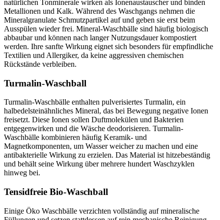
natürlichen Tonminerale wirken als Ionenaustauscher und binden
Metallionen und Kalk. Während des Waschgangs nehmen die
Mineralgranulate Schmutzpartikel auf und geben sie erst beim
Ausspülen wieder frei. Mineral-Waschbälle sind häufig biologisch
abbaubar und können nach langer Nutzungsdauer kompostiert
werden. Ihre sanfte Wirkung eignet sich besonders für empfindliche
Textilien und Allergiker, da keine aggressiven chemischen
Rückstände verbleiben.
Turmalin-Waschball
Turmalin-Waschbälle enthalten pulverisiertes Turmalin, ein
halbedelsteinähnliches Mineral, das bei Bewegung negative Ionen
freisetzt. Diese Ionen sollen Duftmolekülen und Bakterien
entgegenwirken und die Wäsche deodorisieren. Turmalin-
Waschbälle kombinieren häufig Keramik- und
Magnetkomponenten, um Wasser weicher zu machen und eine
antibakterielle Wirkung zu erzielen. Das Material ist hitzebeständig
und behält seine Wirkung über mehrere hundert Waschzyklen
hinweg bei.
Tensidfreie Bio-Waschball
Einige Öko Waschbälle verzichten vollständig auf mineralische
Füllungen und setzen stattdessen auf rein mechanische Reinigung.