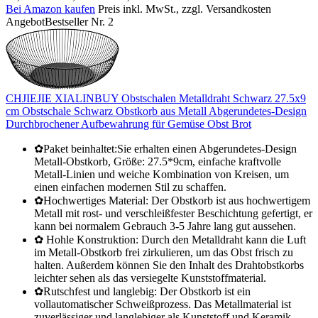
Bei Amazon kaufen
Preis inkl. MwSt., zzgl. Versandkosten
Angebot
Bestseller Nr. 2
CHJIEJIE XIALINBUY Obstschalen Metalldraht Schwarz 27.5x9
cm Obstschale Schwarz Obstkorb aus Metall Abgerundetes-Design
Durchbrochener Aufbewahrung für Gemüse Obst Brot
✿Paket beinhaltet:Sie erhalten einen Abgerundetes-Design
Metall-Obstkorb, Größe: 27.5*9cm, einfache kraftvolle
Metall-Linien und weiche Kombination von Kreisen, um
einen einfachen modernen Stil zu schaffen.
✿Hochwertiges Material: Der Obstkorb ist aus hochwertigem
Metall mit rost- und verschleißfester Beschichtung gefertigt, er
kann bei normalem Gebrauch 3-5 Jahre lang gut aussehen.
✿ Hohle Konstruktion: Durch den Metalldraht kann die Luft
im Metall-Obstkorb frei zirkulieren, um das Obst frisch zu
halten. Außerdem können Sie den Inhalt des Drahtobstkorbs
leichter sehen als das versiegelte Kunststoffmaterial.
✿Rutschfest und langlebig: Der Obstkorb ist ein
vollautomatischer Schweißprozess. Das Metallmaterial ist
zuverlässiger und langlebiger als Kunststoff und Keramik.