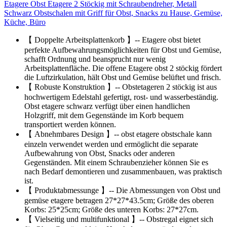
Etagere Obst Etagere 2 Stöckig mit Schraubendreher, Metall
Schwarz Obstschalen mit Griff für Obst, Snacks zu Hause, Gemüse,
Küche, Büro
【 Doppelte Arbeitsplattenkorb 】-- Etagere obst bietet
perfekte Aufbewahrungsmöglichkeiten für Obst und Gemüse,
schafft Ordnung und beansprucht nur wenig
Arbeitsplattenfläche. Die offene Etagere obst 2 stöckig fördert
die Luftzirkulation, hält Obst und Gemüse belüftet und frisch.
【 Robuste Konstruktion 】-- Obstetageren 2 stöckig ist aus
hochwertigem Edelstahl gefertigt, rost- und wasserbeständig.
Obst etagere schwarz verfügt über einen handlichen
Holzgriff, mit dem Gegenstände im Korb bequem
transportiert werden können.
【 Abnehmbares Design 】-- obst etagere obstschale kann
einzeln verwendet werden und ermöglicht die separate
Aufbewahrung von Obst, Snacks oder anderen
Gegenständen. Mit einem Schraubenzieher können Sie es
nach Bedarf demontieren und zusammenbauen, was praktisch
ist.
【 Produktabmessunge 】-- Die Abmessungen von Obst und
gemüse etagere betragen 27*27*43.5cm; Größe des oberen
Korbs: 25*25cm; Größe des unteren Korbs: 27*27cm.
【 Vielseitig und multifunktional 】-- Obstregal eignet sich