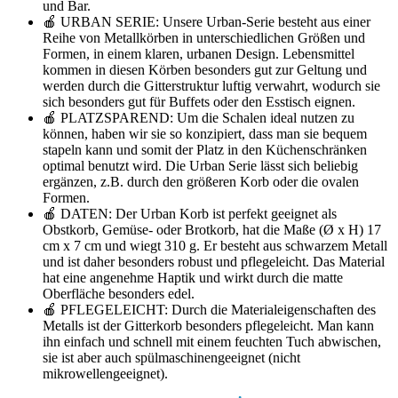
und Bar.
🍎 URBAN SERIE: Unsere Urban-Serie besteht aus einer
Reihe von Metallkörben in unterschiedlichen Größen und
Formen, in einem klaren, urbanen Design. Lebensmittel
kommen in diesen Körben besonders gut zur Geltung und
werden durch die Gitterstruktur luftig verwahrt, wodurch sie
sich besonders gut für Buffets oder den Esstisch eignen.
🍎 PLATZSPAREND: Um die Schalen ideal nutzen zu
können, haben wir sie so konzipiert, dass man sie bequem
stapeln kann und somit der Platz in den Küchenschränken
optimal benutzt wird. Die Urban Serie lässt sich beliebig
ergänzen, z.B. durch den größeren Korb oder die ovalen
Formen.
🍎 DATEN: Der Urban Korb ist perfekt geeignet als
Obstkorb, Gemüse- oder Brotkorb, hat die Maße (Ø x H) 17
cm x 7 cm und wiegt 310 g. Er besteht aus schwarzem Metall
und ist daher besonders robust und pflegeleicht. Das Material
hat eine angenehme Haptik und wirkt durch die matte
Oberfläche besonders edel.
🍎 PFLEGELEICHT: Durch die Materialeigenschaften des
Metalls ist der Gitterkorb besonders pflegeleicht. Man kann
ihn einfach und schnell mit einem feuchten Tuch abwischen,
sie ist aber auch spülmaschinengeeignet (nicht
mikrowellengeeignet).