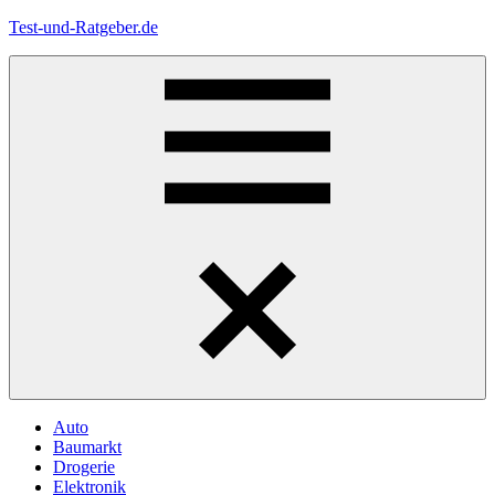
Zum
Test-und-Ratgeber.de
Inhalt
springen
Menü
Auto
Baumarkt
Drogerie
Elektronik