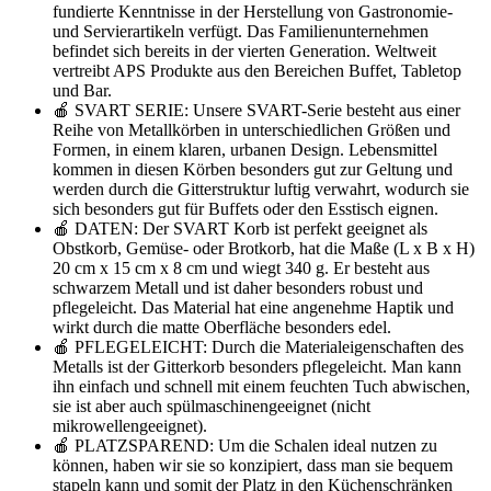
fundierte Kenntnisse in der Herstellung von Gastronomie-
und Servierartikeln verfügt. Das Familienunternehmen
befindet sich bereits in der vierten Generation. Weltweit
vertreibt APS Produkte aus den Bereichen Buffet, Tabletop
und Bar.
🍎 SVART SERIE: Unsere SVART-Serie besteht aus einer
Reihe von Metallkörben in unterschiedlichen Größen und
Formen, in einem klaren, urbanen Design. Lebensmittel
kommen in diesen Körben besonders gut zur Geltung und
werden durch die Gitterstruktur luftig verwahrt, wodurch sie
sich besonders gut für Buffets oder den Esstisch eignen.
🍎 DATEN: Der SVART Korb ist perfekt geeignet als
Obstkorb, Gemüse- oder Brotkorb, hat die Maße (L x B x H)
20 cm x 15 cm x 8 cm und wiegt 340 g. Er besteht aus
schwarzem Metall und ist daher besonders robust und
pflegeleicht. Das Material hat eine angenehme Haptik und
wirkt durch die matte Oberfläche besonders edel.
🍎 PFLEGELEICHT: Durch die Materialeigenschaften des
Metalls ist der Gitterkorb besonders pflegeleicht. Man kann
ihn einfach und schnell mit einem feuchten Tuch abwischen,
sie ist aber auch spülmaschinengeeignet (nicht
mikrowellengeeignet).
🍎 PLATZSPAREND: Um die Schalen ideal nutzen zu
können, haben wir sie so konzipiert, dass man sie bequem
stapeln kann und somit der Platz in den Küchenschränken