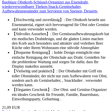
Baoblaze Obstkorb-Schüssel-Organizer aus Eisendraht,
wiederverwendbarer Theken-Snack-Gemüsehalter,
Aufbewahrungsständer zum Servieren von Speisen, Desserts,
【Hochwertig und zuverlässig】: Der Obstkorb besteht aus
Eisenmaterial, eignet sich hervorragend für Obst oder Gemüse
und kann verwendet werden.
【Stilvolles Aussehen】: Der Gemüseaufbewahrungskorb hat
ein modisches Drahtdesign, und die glatten Linien machen
den Korb auch besonders und attraktiv und verleihen Ihrer
Küche oder Ihrem Wohnraum eine stilvolle Atmosphäre
【Bequeme Reinigung】: hohle Design ermöglicht eine
einfache Reinigung der Obstschale aus Draht. Genießen Sie
die problemlose Wartung und sorgen Sie dafür, dass Ihr
Display makellos aussieht.
【Vielseitig und praktisch】: Der Obsthalter mit Griff ein
toller Obstständer, der nicht nur zum Aufbewahren von Obst,
sondern auch als Gemüsehalter, , Snackhalter . verwendet
werden kann.
【Elegantes Geschenk】: Der Obst- und Gemüse-Organizer
ein ideales Geschenk für Freunde, Familie, Bauernhaus,
Einweihungsparty, Geburtstag .
21,09 EUR