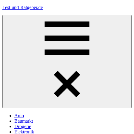
Zum
Test-und-Ratgeber.de
Inhalt
springen
Menü
Auto
Baumarkt
Drogerie
Elektronik