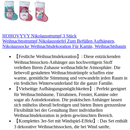
HOHOVYVY Nikolausstrumpf,3 Stück
Weihnachtsstrumpf,Nikolausstiefel Zum Befüllen Aufhängen,
Nikolaussocke Weihnachtsdekoration Für Kamin, Weihnachtsbaum
【Festliche Weihnachtsdekoration】: Diese entzückenden
Weihnachtssocken-Anhänger aus hochwertigem Stoff
verleihen Ihrem Zuhause weihnachtliche Atmosphäre. Die
liebevoll gestalteten Weihnachtsstrümpfe schaffen eine
warme, gemütliche Stimmung und verwandeln jeden Raum in
ein festliches Winterwunderland für die ganze Familie.
【Vielseitige Aufhängungsmöglichkeiten】: Perfekt geeignet
für Weihnachtsbäume, Türrahmen, Fenster, Kamine oder
sogar als Autodekoration. Die praktischen Anhänger lassen
sich mühelos überall befestigen und bieten Ihnen grenzenlose
Flexibilität bei der Gestaltung Ihrer individuellen
Weihnachtsdekoration in jedem gewünschten Bereich.
【Komplettes 3er-Set mit Windspiel-Effekt】: Das Set enthält
3 dekorative Weihnachtssocken, die bei Wind sanfte,