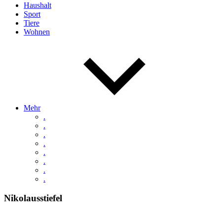
Haushalt
Sport
Tiere
Wohnen
Mehr
.
.
.
.
.
.
.
.
Nikolausstiefel