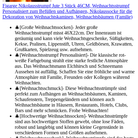
Figarge Nikolausstrumpf Jute 3 Stück 46CM, Weihnachtsstrumpf
Personalisiert zum Befüllen und Aufhängen, Nikolaussocke für die
Dekoration von Weihnachtskaminen, Weihnachtsbäumen (Familie)
🎄[Große Weihnachtssocken]- Jeder große
Weihnachtsstrumpf misst 46X22cm. Der Innenraum ist
geräumig und kann viele Weihnachtsgeschenke, Süßigkeiten,
Kekse, Pralinen, Lippenstift, Uhren, Geldbörsen, Krawatten,
Grußkarten, Spielzeug usw. aufnehmen.
🎄[Weihnachtsstrumpf Personalisiert]- Die klassische rot-
weiße Farbgebung strahlt eine starke festliche Atmosphäre
aus. Das Weihnachtsmann Elchhirsch und Schneemann
Aussehen ist auffällig. Schaffen Sie eine fröhliche und warme
Atmosphäre mit Familie, Freunden oder Kollegen während
Weihnachten.
🎄[Weihnachtsschmuck]- Diese Weihnachtsstrümpfe sind
perfekt zum Aufhängen an Weihnachtsbäumen, Kaminen,
Schaufenstern, Treppengeländern und können auch
Weihnachtsbäume in Häusern, Restaurants, Hotels, Clubs,
Bars und mehr schmücken. Frohe Weihnachten!
🎄[Hochwertige Weihnachtssocken]- Weihnachtsstrümpfe
sind aus hochwertigen Stoffen gewebt, ohne lose Fäden,
robust und langlebig und können kleine Gegenstände in
verschiedenen Formen und Größen aufnehmen.