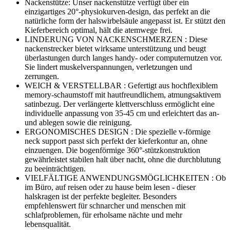
Nackenstütze: Unser nackenstütze verfügt über ein
einzigartiges 20°-physiokurven-design, das perfekt an die
natürliche form der halswirbelsäule angepasst ist. Er stützt den
Kieferbereich optimal, hält die atemwege frei.
LINDERUNG VON NACKENSCHMERZEN : Diese
nackenstrecker bietet wirksame unterstützung und beugt
überlastungen durch langes handy- oder computernutzen vor.
Sie lindert muskelverspannungen, verletzungen und
zerrungen.
WEICH & VERSTELLBAR : Gefertigt aus hochflexiblem
memory-schaumstoff mit hautfreundlichem, atmungsaktivem
satinbezug. Der verlängerte klettverschluss ermöglicht eine
individuelle anpassung von 35-45 cm und erleichtert das an-
und ablegen sowie die reinigung.
ERGONOMISCHES DESIGN : Die spezielle v-förmige
neck support passt sich perfekt der kieferkontur an, ohne
einzuengen. Die bogenförmige 360°-stützkonstruktion
gewährleistet stabilen halt über nacht, ohne die durchblutung
zu beeinträchtigen.
VIELFÄLTIGE ANWENDUNGSMÖGLICHKEITEN : Ob
im Büro, auf reisen oder zu hause beim lesen - dieser
halskragen ist der perfekte begleiter. Besonders
empfehlenswert für schnarcher und menschen mit
schlafproblemen, für erholsame nächte und mehr
lebensqualität.