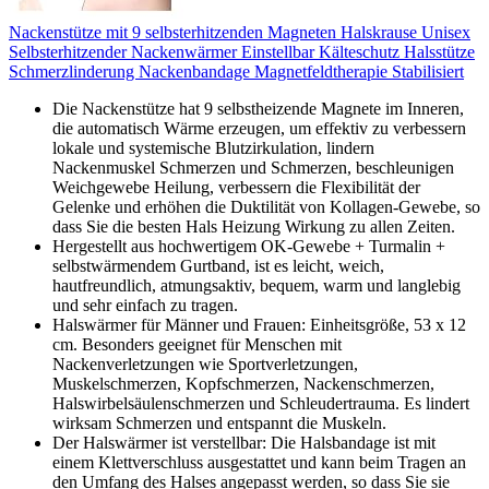
Nackenstütze mit 9 selbsterhitzenden Magneten Halskrause Unisex
Selbsterhitzender Nackenwärmer Einstellbar Kälteschutz Halsstütze
Schmerzlinderung Nackenbandage Magnetfeldtherapie Stabilisiert
Die Nackenstütze hat 9 selbstheizende Magnete im Inneren,
die automatisch Wärme erzeugen, um effektiv zu verbessern
lokale und systemische Blutzirkulation, lindern
Nackenmuskel Schmerzen und Schmerzen, beschleunigen
Weichgewebe Heilung, verbessern die Flexibilität der
Gelenke und erhöhen die Duktilität von Kollagen-Gewebe, so
dass Sie die besten Hals Heizung Wirkung zu allen Zeiten.
Hergestellt aus hochwertigem OK-Gewebe + Turmalin +
selbstwärmendem Gurtband, ist es leicht, weich,
hautfreundlich, atmungsaktiv, bequem, warm und langlebig
und sehr einfach zu tragen.
Halswärmer für Männer und Frauen: Einheitsgröße, 53 x 12
cm. Besonders geeignet für Menschen mit
Nackenverletzungen wie Sportverletzungen,
Muskelschmerzen, Kopfschmerzen, Nackenschmerzen,
Halswirbelsäulenschmerzen und Schleudertrauma. Es lindert
wirksam Schmerzen und entspannt die Muskeln.
Der Halswärmer ist verstellbar: Die Halsbandage ist mit
einem Klettverschluss ausgestattet und kann beim Tragen an
den Umfang des Halses angepasst werden, so dass Sie sie