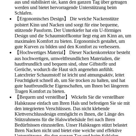
aus und stabilisiert sie, kann den ganzen Tag über getragen
werden und bietet hervorragende Unterstützung beim
Schlafen.
【Ergonomisches Design】 Die weiche Nackenstütze
polstert Kinn und Nacken und sorgt für eine bequeme,
stützende Passform. Der Unterkiefer hat ein U-förmiges
Design und die Schaumstoffkontur liegt eng am Kinn an, um
maximalen Komfort zu bieten. Ergonomisch gestaltet, um
gute Kurven zu bilden und den Komfort zu verbessern.
【Hochwertiges Material】 Dieser Nackenkorrektor besteht
aus hochwertigen, umweltfreundlichen Materialien, die
hautfreundlich und bequem sind, ohne Giftstoffe und
Gerüche, wodurch die Haut sich angenehm anfühlt.
Latexfreier Schaumstoff ist leicht und atmungsaktiv, leitet
Feuchtigkeit schnell ab, um Sie trocken zu halten, und hat
gute hautfreundliche Eigenschaften, um Ihnen bei längerem
Tragen Komfort zu bieten.
【Bequem und verstellbar】 Wickeln Sie die verstellbare
Halskrause einfach um Ihren Hals und befestigen Sie sie mit
den integrierten Verschlüssen. Das nicht klebende
Klettverschlussdesign ermöglicht es Ihnen, die Länge des
Stützrahmens für die Halswirbelsäule frei nach Ihren
Bedürfnissen einzustellen. Unser Halskragen stützt belastet
Ihren Nacken nicht und bietet eine weiche und effektive
Unterstützung, die den ganzen Tag und beim Schlafen