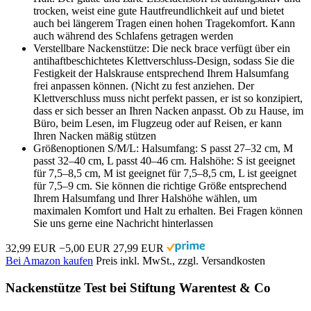
trocken, weist eine gute Hautfreundlichkeit auf und bietet
auch bei längerem Tragen einen hohen Tragekomfort. Kann
auch während des Schlafens getragen werden
Verstellbare Nackenstütze: Die neck brace verfügt über ein
antihaftbeschichtetes Klettverschluss-Design, sodass Sie die
Festigkeit der Halskrause entsprechend Ihrem Halsumfang
frei anpassen können. (Nicht zu fest anziehen. Der
Klettverschluss muss nicht perfekt passen, er ist so konzipiert,
dass er sich besser an Ihren Nacken anpasst. Ob zu Hause, im
Büro, beim Lesen, im Flugzeug oder auf Reisen, er kann
Ihren Nacken mäßig stützen
Größenoptionen S/M/L: Halsumfang: S passt 27–32 cm, M
passt 32–40 cm, L passt 40–46 cm. Halshöhe: S ist geeignet
für 7,5–8,5 cm, M ist geeignet für 7,5–8,5 cm, L ist geeignet
für 7,5–9 cm. Sie können die richtige Größe entsprechend
Ihrem Halsumfang und Ihrer Halshöhe wählen, um
maximalen Komfort und Halt zu erhalten. Bei Fragen können
Sie uns gerne eine Nachricht hinterlassen
32,99 EUR
−5,00 EUR
27,99 EUR
Bei Amazon kaufen
Preis inkl. MwSt., zzgl. Versandkosten
Nackenstütze Test bei Stiftung Warentest & Co