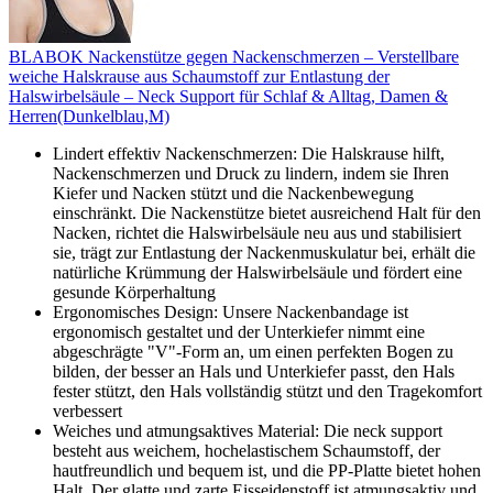
BLABOK Nackenstütze gegen Nackenschmerzen – Verstellbare
weiche Halskrause aus Schaumstoff zur Entlastung der
Halswirbelsäule – Neck Support für Schlaf & Alltag, Damen &
Herren(Dunkelblau,M)
Lindert effektiv Nackenschmerzen: Die Halskrause hilft,
Nackenschmerzen und Druck zu lindern, indem sie Ihren
Kiefer und Nacken stützt und die Nackenbewegung
einschränkt. Die Nackenstütze bietet ausreichend Halt für den
Nacken, richtet die Halswirbelsäule neu aus und stabilisiert
sie, trägt zur Entlastung der Nackenmuskulatur bei, erhält die
natürliche Krümmung der Halswirbelsäule und fördert eine
gesunde Körperhaltung
Ergonomisches Design: Unsere Nackenbandage ist
ergonomisch gestaltet und der Unterkiefer nimmt eine
abgeschrägte "V"-Form an, um einen perfekten Bogen zu
bilden, der besser an Hals und Unterkiefer passt, den Hals
fester stützt, den Hals vollständig stützt und den Tragekomfort
verbessert
Weiches und atmungsaktives Material: Die neck support
besteht aus weichem, hochelastischem Schaumstoff, der
hautfreundlich und bequem ist, und die PP-Platte bietet hohen
Halt. Der glatte und zarte Eisseidenstoff ist atmungsaktiv und