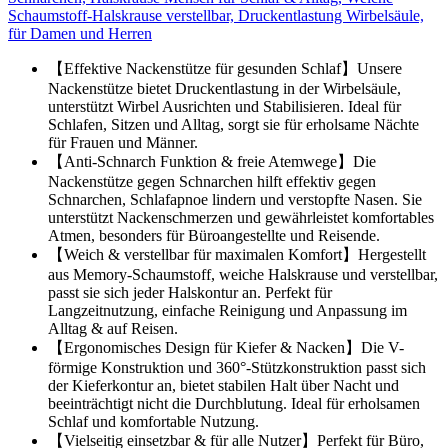
Schaumstoff-Halskrause verstellbar, Druckentlastung Wirbelsäule,
für Damen und Herren
【Effektive Nackenstütze für gesunden Schlaf】Unsere
Nackenstütze bietet Druckentlastung in der Wirbelsäule,
unterstützt Wirbel Ausrichten und Stabilisieren. Ideal für
Schlafen, Sitzen und Alltag, sorgt sie für erholsame Nächte
für Frauen und Männer.
【Anti-Schnarch Funktion & freie Atemwege】Die
Nackenstütze gegen Schnarchen hilft effektiv gegen
Schnarchen, Schlafapnoe lindern und verstopfte Nasen. Sie
unterstützt Nackenschmerzen und gewährleistet komfortables
Atmen, besonders für Büroangestellte und Reisende.
【Weich & verstellbar für maximalen Komfort】Hergestellt
aus Memory-Schaumstoff, weiche Halskrause und verstellbar,
passt sie sich jeder Halskontur an. Perfekt für
Langzeitnutzung, einfache Reinigung und Anpassung im
Alltag & auf Reisen.
【Ergonomisches Design für Kiefer & Nacken】Die V-
förmige Konstruktion und 360°-Stützkonstruktion passt sich
der Kieferkontur an, bietet stabilen Halt über Nacht und
beeinträchtigt nicht die Durchblutung. Ideal für erholsamen
Schlaf und komfortable Nutzung.
【Vielseitig einsetzbar & für alle Nutzer】Perfekt für Büro,