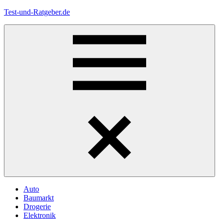
Zum
Test-und-Ratgeber.de
Inhalt
springen
Menü
Auto
Baumarkt
Drogerie
Elektronik