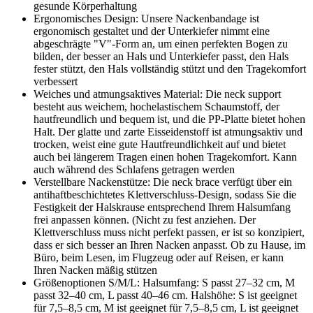
gesunde Körperhaltung
Ergonomisches Design: Unsere Nackenbandage ist
ergonomisch gestaltet und der Unterkiefer nimmt eine
abgeschrägte "V"-Form an, um einen perfekten Bogen zu
bilden, der besser an Hals und Unterkiefer passt, den Hals
fester stützt, den Hals vollständig stützt und den Tragekomfort
verbessert
Weiches und atmungsaktives Material: Die neck support
besteht aus weichem, hochelastischem Schaumstoff, der
hautfreundlich und bequem ist, und die PP-Platte bietet hohen
Halt. Der glatte und zarte Eisseidenstoff ist atmungsaktiv und
trocken, weist eine gute Hautfreundlichkeit auf und bietet
auch bei längerem Tragen einen hohen Tragekomfort. Kann
auch während des Schlafens getragen werden
Verstellbare Nackenstütze: Die neck brace verfügt über ein
antihaftbeschichtetes Klettverschluss-Design, sodass Sie die
Festigkeit der Halskrause entsprechend Ihrem Halsumfang
frei anpassen können. (Nicht zu fest anziehen. Der
Klettverschluss muss nicht perfekt passen, er ist so konzipiert,
dass er sich besser an Ihren Nacken anpasst. Ob zu Hause, im
Büro, beim Lesen, im Flugzeug oder auf Reisen, er kann
Ihren Nacken mäßig stützen
Größenoptionen S/M/L: Halsumfang: S passt 27–32 cm, M
passt 32–40 cm, L passt 40–46 cm. Halshöhe: S ist geeignet
für 7,5–8,5 cm, M ist geeignet für 7,5–8,5 cm, L ist geeignet