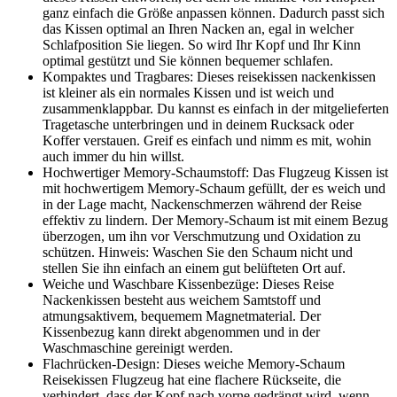
ganz einfach die Größe anpassen können. Dadurch passt sich
das Kissen optimal an Ihren Nacken an, egal in welcher
Schlafposition Sie liegen. So wird Ihr Kopf und Ihr Kinn
optimal gestützt und Sie können bequemer schlafen.
Kompaktes und Tragbares: Dieses reisekissen nackenkissen
ist kleiner als ein normales Kissen und ist weich und
zusammenklappbar. Du kannst es einfach in der mitgelieferten
Tragetasche unterbringen und in deinem Rucksack oder
Koffer verstauen. Greif es einfach und nimm es mit, wohin
auch immer du hin willst.
Hochwertiger Memory-Schaumstoff: Das Flugzeug Kissen ist
mit hochwertigem Memory-Schaum gefüllt, der es weich und
in der Lage macht, Nackenschmerzen während der Reise
effektiv zu lindern. Der Memory-Schaum ist mit einem Bezug
überzogen, um ihn vor Verschmutzung und Oxidation zu
schützen. Hinweis: Waschen Sie den Schaum nicht und
stellen Sie ihn einfach an einem gut belüfteten Ort auf.
Weiche und Waschbare Kissenbezüge: Dieses Reise
Nackenkissen besteht aus weichem Samtstoff und
atmungsaktivem, bequemem Magnetmaterial. Der
Kissenbezug kann direkt abgenommen und in der
Waschmaschine gereinigt werden.
Flachrücken-Design: Dieses weiche Memory-Schaum
Reisekissen Flugzeug hat eine flachere Rückseite, die
verhindert, dass der Kopf nach vorne gedrängt wird, wenn