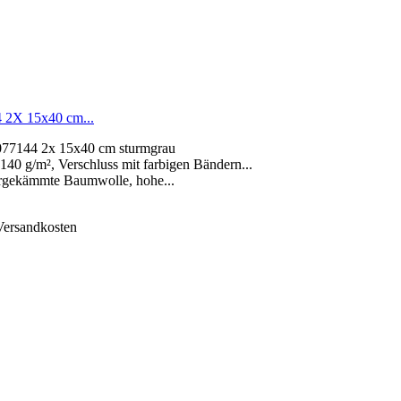
4 2X 15x40 cm...
0077144 2x 15x40 cm sturmgrau
40 g/m², Verschluss mit farbigen Bändern...
pergekämmte Baumwolle, hohe...
 Versandkosten