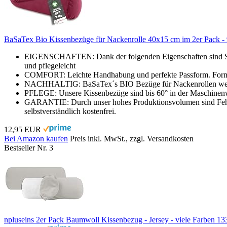
BaSaTex Bio Kissenbezüge für Nackenrolle 40x15 cm im 2er Pack -
EIGENSCHAFTEN: Dank der folgenden Eigenschaften sind Sie mit
und pflegeleicht
COMFORT: Leichte Handhabung und perfekte Passform. Formst
NACHHALTIG: BaSaTex´s BIO Bezüge für Nackenrollen werden
PFLEGE: Unsere Kissenbezüge sind bis 60° in der Maschinenw
GARANTIE: Durch unser hohes Produktionsvolumen sind Fehler 
selbstverständlich kostenfrei.
12,95 EUR
Bei Amazon kaufen
Preis inkl. MwSt., zzgl. Versandkosten
Bestseller Nr. 3
npluseins 2er Pack Baumwoll Kissenbezug - Jersey - viele Farben 133