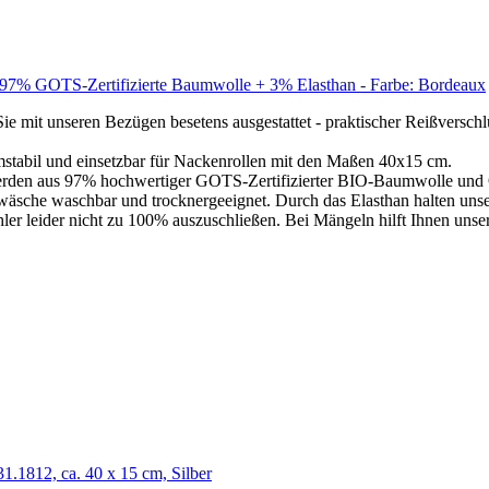
 97% GOTS-Zertifizierte Baumwolle + 3% Elasthan - Farbe: Bordeaux
 unseren Bezügen besetens ausgestattet - praktischer Reißverschluss,
abil und einsetzbar für Nackenrollen mit den Maßen 40x15 cm.
 aus 97% hochwertiger GOTS-Zertifizierter BIO-Baumwolle und Öko
äsche waschbar und trocknergeeignet. Durch das Elasthan halten uns
leider nicht zu 100% auszuschließen. Bei Mängeln hilft Ihnen unser 
1.1812, ca. 40 x 15 cm, Silber