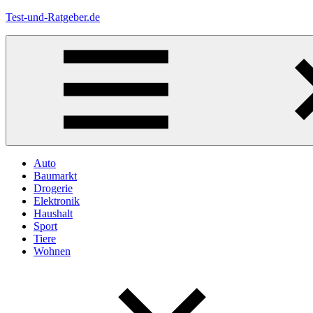
Zum
Test-und-Ratgeber.de
Inhalt
springen
Menü
Auto
Baumarkt
Drogerie
Elektronik
Haushalt
Sport
Tiere
Wohnen