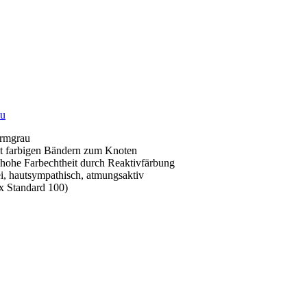
au
urmgrau
t farbigen Bändern zum Knoten
 hohe Farbechtheit durch Reaktivfärbung
ei, hautsympathisch, atmungsaktiv
x Standard 100)