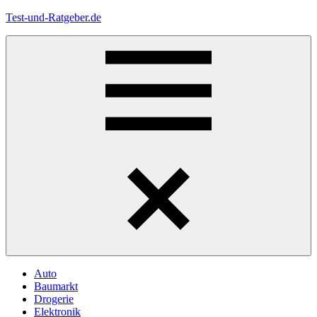
Zum
Test-und-Ratgeber.de
Inhalt
springen
Menü
Auto
Baumarkt
Drogerie
Elektronik