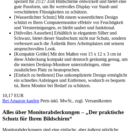
speziell für 21/27 Zoll Bildschirme entwickelt und bietet eine
gute Passform, um Ihr wertvolles Display vor Staub und
verschütteten Flüssigkeiten zu schützen.
[Wasserdichter Schutz] Mit einem wasserdichten Design
schützt es Ihren Computermonitor effektiv vor Feuchtigkeit
und Verunreinigungen, es bleibt sauber und funktional.
[Stilvolles Aussehen] Erhältlich in elegantem Silber und
Schwarz, bietet dieser Staubschutz nicht nur Schutz, sondern
verbessert auch die Ästhetik Ihres Arbeitsplatzes mit seinem
anspruchsvollen Look.
[Kompakte Größe] Mit den Maßen von 15 x 12 x 3 cm ist
diese Abdeckung kompakt und dennoch geräumig genug, um
die meisten Desktop-Monitore unterzubringen, ohne
zusätzlichen Platz zu beanspruchen.
[Einfach zu bedienen] Das unkomplizierte Design ermöglicht
ein schnelles Anbringen und Entfernen, wodurch es bequem
ist, Ihren Monitor bei Bedarf zu schützen.
10,17 EUR
Bei Amazon kaufen
Preis inkl. MwSt., zzgl. Versandkosten
Alles über Monitorabdeckungen – „Der praktische
Schutz für Ihren Bildschirm“
Monitorabdeckungen sind eine einfache, aber äußerst nützliche