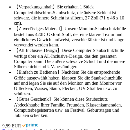
【Verpackungsinhalt】Sie erhalten 1 Stück
Computerbildschirm-Staubschutz, die äußere Schicht ist
schwarz, die innere Schicht ist silbern, 27 Zoll (71 x 46 x 10
cm).
【Zuverlässiges Material】Unsere Monitor-Staubschutzhülle
besteht aus 420D-Oxford-Stoff, der eine klarere Textur und
ein dickeres Gewicht aufweist, verschleißfester ist und lange
verwendet werden kann.
【All-Inclusive-Design】Diese Computer-Staubschutzhülle
verfügt über ein All-Inclusive-Design, das den gesamten
Computer kann. Die äußere schwarze Schicht und die innere
Silberschicht sind UV-beständiger.
【Einfach zu Bedienen】Nachdem Sie die entsprechende
Größe ausgewählt haben, klappen Sie die Staubschutzhülle
auf und legen Sie sie auf den Monitor, um den Monitor vor
Ölflecken, Wasser, Staub, Flecken, UV-Strahlen usw. zu
schützen.
【Gutes Geschenk】Sie können diese Staubschutz
Abdeckhaube Ihrer Familie, Freunden, Klassenkameraden,
Computerbegeisterten usw. an Festival, Geburtstagen und
Jubiläen schenken.
9,59 EUR