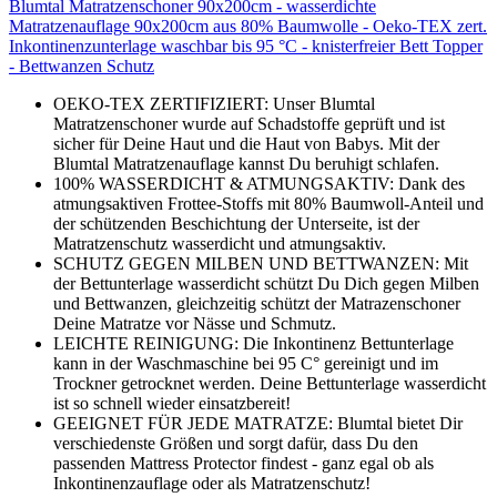
Blumtal Matratzenschoner 90x200cm - wasserdichte
Matratzenauflage 90x200cm aus 80% Baumwolle - Oeko-TEX zert.
Inkontinenzunterlage waschbar bis 95 °C - knisterfreier Bett Topper
- Bettwanzen Schutz
OEKO-TEX ZERTIFIZIERT: Unser Blumtal
Matratzenschoner wurde auf Schadstoffe geprüft und ist
sicher für Deine Haut und die Haut von Babys. Mit der
Blumtal Matratzenauflage kannst Du beruhigt schlafen.
100% WASSERDICHT & ATMUNGSAKTIV: Dank des
atmungsaktiven Frottee-Stoffs mit 80% Baumwoll-Anteil und
der schützenden Beschichtung der Unterseite, ist der
Matratzenschutz wasserdicht und atmungsaktiv.
SCHUTZ GEGEN MILBEN UND BETTWANZEN: Mit
der Bettunterlage wasserdicht schützt Du Dich gegen Milben
und Bettwanzen, gleichzeitig schützt der Matrazenschoner
Deine Matratze vor Nässe und Schmutz.
LEICHTE REINIGUNG: Die Inkontinenz Bettunterlage
kann in der Waschmaschine bei 95 C° gereinigt und im
Trockner getrocknet werden. Deine Bettunterlage wasserdicht
ist so schnell wieder einsatzbereit!
GEEIGNET FÜR JEDE MATRATZE: Blumtal bietet Dir
verschiedenste Größen und sorgt dafür, dass Du den
passenden Mattress Protector findest - ganz egal ob als
Inkontinenzauflage oder als Matratzenschutz!