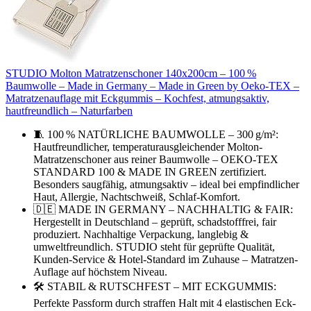
STUDIO Molton Matratzenschoner 140x200cm – 100 %
Baumwolle – Made in Germany – Made in Green by Oeko-TEX –
Matratzenauflage mit Eckgummis – Kochfest, atmungsaktiv,
hautfreundlich – Naturfarben
🧵 100 % NATÜRLICHE BAUMWOLLE – 300 g/m²:
Hautfreundlicher, temperaturausgleichender Molton-
Matratzenschoner aus reiner Baumwolle – OEKO-TEX
STANDARD 100 & MADE IN GREEN zertifiziert.
Besonders saugfähig, atmungsaktiv – ideal bei empfindlicher
Haut, Allergie, Nachtschweiß, Schlaf-Komfort.
🇩🇪 MADE IN GERMANY – NACHHALTIG & FAIR:
Hergestellt in Deutschland – geprüft, schadstofffrei, fair
produziert. Nachhaltige Verpackung, langlebig &
umweltfreundlich. STUDIO steht für geprüfte Qualität,
Kunden-Service & Hotel-Standard im Zuhause – Matratzen-
Auflage auf höchstem Niveau.
🛠️ STABIL & RUTSCHFEST – MIT ECKGUMMIS:
Perfekte Passform durch straffen Halt mit 4 elastischen Eck-