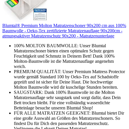
Blumtal® Premium Molton Matratzenschoner 90x200 cm aus 100%
Baumwolle - Oeko-Tex zertifizierte Matratzenauflage 90x200cm -
atmungsaktiver Matratzenschutz 90x200 - Matratzenunterlage
100% MOLTON BAUMWOLLE: Unser Blumtal
Matratzenschoner bieten einen optimalen Schutz gegen
Feuchtigkeit und Schmutz in Deinem Bett! Dank 100%
Molton-Baumwolle ist die Matratzenauflage angenehm
weich.
PREMIUM QUALITÄT: Unser Premium Mattress Protector
wurde gemäß Standard 100 by Oeko-Tex auf Schadstoffe
geprüft und ist sicher für Deine Haut. Die hochwertige
Molton Baumwolle wird dir kuschelige Stunden bereiten.
SAUGSTARK: Dank 100% Baumwolle ist die Molton
Matratzenauflage sehr saugstark und sorgt dafür, dass Dein
Bett trocken bleibt. Für eine vollständig wasserdichte
Betteinlage besuche unseren Blumtal Shop!
FÜR ALLE MATRATZEN GEEIGNET: Blumtal bietet Dir
eine große Auswahl an Größen des Matratzenschoners. So
findest Du für Dich den passenden Matratzenschutz.
Verlängere die Lebzeit Deiner Matratze!