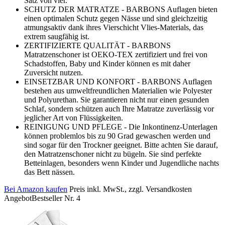
Satz von vier.
SCHUTZ DER MATRATZE - BARBONS Auflagen bieten
einen optimalen Schutz gegen Nässe und sind gleichzeitig
atmungsaktiv dank ihres Vierschicht Vlies-Materials, das
extrem saugfähig ist.
ZERTIFIZIERTE QUALITÄT - BARBONS
Matratzenschoner ist OEKO-TEX zertifiziert und frei von
Schadstoffen, Baby und Kinder können es mit daher
Zuversicht nutzen.
EINSETZBAR UND KONFORT - BARBONS Auflagen
bestehen aus umweltfreundlichen Materialien wie Polyester
und Polyurethan. Sie garantieren nicht nur einen gesunden
Schlaf, sondern schützen auch Ihre Matratze zuverlässig vor
jeglicher Art von Flüssigkeiten.
REINIGUNG UND PFLEGE - Die Inkontinenz-Unterlagen
können problemlos bis zu 90 Grad gewaschen werden und
sind sogar für den Trockner geeignet. Bitte achten Sie darauf,
den Matratzenschoner nicht zu bügeln. Sie sind perfekte
Betteinlagen, besonders wenn Kinder und Jugendliche nachts
das Bett nässen.
Bei Amazon kaufen
Preis inkl. MwSt., zzgl. Versandkosten
Angebot
Bestseller Nr. 4