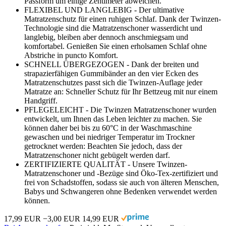
Passform um einige Zentimeter abweichen.
FLEXIBEL UND LANGLEBIG - Der ultimative
Matratzenschutz für einen ruhigen Schlaf. Dank der Twinzen-
Technologie sind die Matratzenschoner wasserdicht und
langlebig, bleiben aber dennoch anschmiegsam und
komfortabel. Genießen Sie einen erholsamen Schlaf ohne
Abstriche in puncto Komfort.
SCHNELL ÜBERGEZOGEN - Dank der breiten und
strapazierfähigen Gummibänder an den vier Ecken des
Matratzenschutzes passt sich die Twinzen-Auflage jeder
Matratze an: Schneller Schutz für Ihr Bettzeug mit nur einem
Handgriff.
PFLEGELEICHT - Die Twinzen Matratzenschoner wurden
entwickelt, um Ihnen das Leben leichter zu machen. Sie
können daher bei bis zu 60°C in der Waschmaschine
gewaschen und bei niedriger Temperatur im Trockner
getrocknet werden: Beachten Sie jedoch, dass der
Matratzenschoner nicht gebügelt werden darf.
ZERTIFIZIERTE QUALITÄT - Unsere Twinzen-
Matratzenschoner und -Bezüge sind Öko-Tex-zertifiziert und
frei von Schadstoffen, sodass sie auch von älteren Menschen,
Babys und Schwangeren ohne Bedenken verwendet werden
können.
17,99 EUR
−3,00 EUR
14,99 EUR