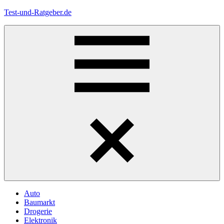
Zum
Test-und-Ratgeber.de
Inhalt
springen
Menü
Auto
Baumarkt
Drogerie
Elektronik