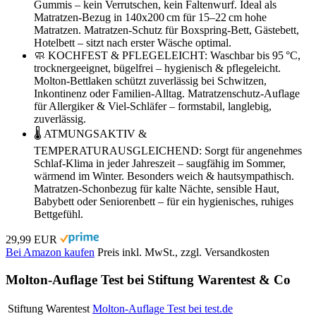
Gummis – kein Verrutschen, kein Faltenwurf. Ideal als
Matratzen-Bezug in 140x200 cm für 15–22 cm hohe
Matratzen. Matratzen-Schutz für Boxspring-Bett, Gästebett,
Hotelbett – sitzt nach erster Wäsche optimal.
🧼 KOCHFEST & PFLEGELEICHT: Waschbar bis 95 °C,
trocknergeeignet, bügelfrei – hygienisch & pflegeleicht.
Molton-Bettlaken schützt zuverlässig bei Schwitzen,
Inkontinenz oder Familien-Alltag. Matratzenschutz-Auflage
für Allergiker & Viel-Schläfer – formstabil, langlebig,
zuverlässig.
🌡️ ATMUNGSAKTIV &
TEMPERATURAUSGLEICHEND: Sorgt für angenehmes
Schlaf-Klima in jeder Jahreszeit – saugfähig im Sommer,
wärmend im Winter. Besonders weich & hautsympathisch.
Matratzen-Schonbezug für kalte Nächte, sensible Haut,
Babybett oder Seniorenbett – für ein hygienisches, ruhiges
Bettgefühl.
29,99 EUR
Bei Amazon kaufen
Preis inkl. MwSt., zzgl. Versandkosten
Molton-Auflage Test bei Stiftung Warentest & Co
Stiftung Warentest
Molton-Auflage Test bei test.de