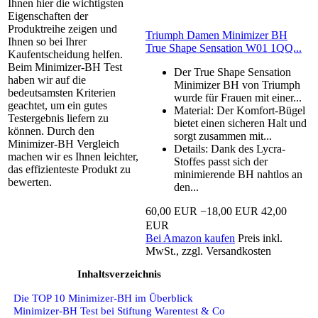
Ihnen hier die wichtigsten
Eigenschaften der
Produktreihe zeigen und
Triumph Damen Minimizer BH
Ihnen so bei Ihrer
True Shape Sensation W01 1QQ...
Kaufentscheidung helfen.
Beim Minimizer-BH Test
Der True Shape Sensation
haben wir auf die
Minimizer BH von Triumph
bedeutsamsten Kriterien
wurde für Frauen mit einer...
geachtet, um ein gutes
Material: Der Komfort-Bügel
Testergebnis liefern zu
bietet einen sicheren Halt und
können. Durch den
sorgt zusammen mit...
Minimizer-BH Vergleich
Details: Dank des Lycra-
machen wir es Ihnen leichter,
Stoffes passt sich der
das effizienteste Produkt zu
minimierende BH nahtlos an
bewerten.
den...
60,00 EUR
−18,00 EUR
42,00
EUR
Bei Amazon kaufen
Preis inkl.
MwSt., zzgl. Versandkosten
Inhaltsverzeichnis
Die TOP 10 Minimizer-BH im Überblick
Minimizer-BH Test bei Stiftung Warentest & Co