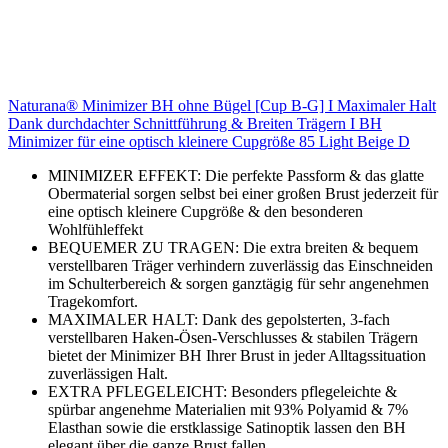
Naturana® Minimizer BH ohne Bügel [Cup B-G] I Maximaler Halt
Dank durchdachter Schnittführung & Breiten Trägern I BH
Minimizer für eine optisch kleinere Cupgröße 85 Light Beige D
MINIMIZER EFFEKT: Die perfekte Passform & das glatte
Obermaterial sorgen selbst bei einer großen Brust jederzeit für
eine optisch kleinere Cupgröße & den besonderen
Wohlfühleffekt
BEQUEMER ZU TRAGEN: Die extra breiten & bequem
verstellbaren Träger verhindern zuverlässig das Einschneiden
im Schulterbereich & sorgen ganztägig für sehr angenehmen
Tragekomfort.
MAXIMALER HALT: Dank des gepolsterten, 3-fach
verstellbaren Haken-Ösen-Verschlusses & stabilen Trägern
bietet der Minimizer BH Ihrer Brust in jeder Alltagssituation
zuverlässigen Halt.
EXTRA PFLEGELEICHT: Besonders pflegeleichte &
spürbar angenehme Materialien mit 93% Polyamid & 7%
Elasthan sowie die erstklassige Satinoptik lassen den BH
elegant über die ganze Brust fallen.