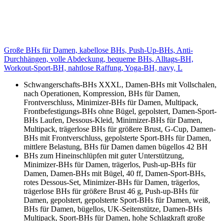
Große BHs für Damen, kabellose BHs, Push-Up-BHs, Anti-
Durchhängen, volle Abdeckung, bequeme BHs, Alltags-BH,
Workout-Sport-BH, nahtlose Raffung, Yoga-BH, navy, L
Schwangerschafts-BHs XXXL, Damen-BHs mit Vollschalen,
nach Operationen, Kompression, BHs für Damen,
Frontverschluss, Minimizer-BHs für Damen, Multipack,
Frontbefestigungs-BHs ohne Bügel, gepolstert, Damen-Sport-
BHs Laufen, Dessous-Kleid, Minimizer-BHs für Damen,
Multipack, trägerlose BHs für größere Brust, G-Cup, Damen-
BHs mit Frontverschluss, gepolsterte Sport-BHs für Damen,
mittlere Belastung, BHs für Damen damen bügellos 42 BH
BHs zum Hineinschlüpfen mit guter Unterstützung,
Minimizer-BHs für Damen, trägerlos, Push-up-BHs für
Damen, Damen-BHs mit Bügel, 40 ff, Damen-Sport-BHs,
rotes Dessous-Set, Minimizer-BHs für Damen, trägerlos,
trägerlose BHs für größere Brust 46 g, Push-up-BHs für
Damen, gepolstert, gepolsterte Sport-BHs für Damen, weiß,
BHs für Damen, bügellos, UK-Seitenstütze, Damen-BHs
Multipack, Sport-BHs für Damen, hohe Schlagkraft große