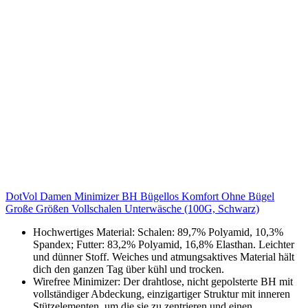
DotVol Damen Minimizer BH Bügellos Komfort Ohne Bügel
Große Größen Vollschalen Unterwäsche (100G, Schwarz)
Hochwertiges Material: Schalen: 89,7% Polyamid, 10,3%
Spandex; Futter: 83,2% Polyamid, 16,8% Elasthan. Leichter
und dünner Stoff. Weiches und atmungsaktives Material hält
dich den ganzen Tag über kühl und trocken.
Wirefree Minimizer: Der drahtlose, nicht gepolsterte BH mit
vollständiger Abdeckung, einzigartiger Struktur mit inneren
Stützelementen, um die sie zu zentrieren und einen