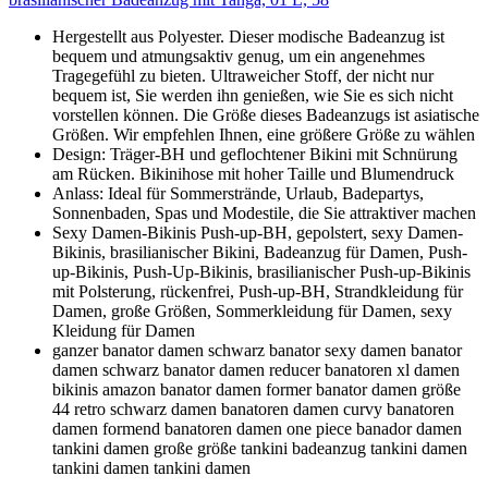
Hergestellt aus Polyester. Dieser modische Badeanzug ist
bequem und atmungsaktiv genug, um ein angenehmes
Tragegefühl zu bieten. Ultraweicher Stoff, der nicht nur
bequem ist, Sie werden ihn genießen, wie Sie es sich nicht
vorstellen können. Die Größe dieses Badeanzugs ist asiatische
Größen. Wir empfehlen Ihnen, eine größere Größe zu wählen
Design: Träger-BH und geflochtener Bikini mit Schnürung
am Rücken. Bikinihose mit hoher Taille und Blumendruck
Anlass: Ideal für Sommerstrände, Urlaub, Badepartys,
Sonnenbaden, Spas und Modestile, die Sie attraktiver machen
Sexy Damen-Bikinis Push-up-BH, gepolstert, sexy Damen-
Bikinis, brasilianischer Bikini, Badeanzug für Damen, Push-
up-Bikinis, Push-Up-Bikinis, brasilianischer Push-up-Bikinis
mit Polsterung, rückenfrei, Push-up-BH, Strandkleidung für
Damen, große Größen, Sommerkleidung für Damen, sexy
Kleidung für Damen
ganzer banator damen schwarz banator sexy damen banator
damen schwarz banator damen reducer banatoren xl damen
bikinis amazon banator damen former banator damen größe
44 retro schwarz damen banatoren damen curvy banatoren
damen formend banatoren damen one piece banador damen
tankini damen große größe tankini badeanzug tankini damen
tankini damen tankini damen