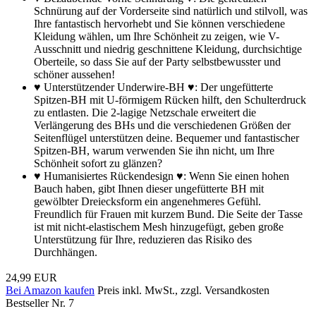
Schnürung auf der Vorderseite sind natürlich und stilvoll, was
Ihre fantastisch hervorhebt und Sie können verschiedene
Kleidung wählen, um Ihre Schönheit zu zeigen, wie V-
Ausschnitt und niedrig geschnittene Kleidung, durchsichtige
Oberteile, so dass Sie auf der Party selbstbewusster und
schöner aussehen!
♥ Unterstützender Underwire-BH ♥: Der ungefütterte
Spitzen-BH mit U-förmigem Rücken hilft, den Schulterdruck
zu entlasten. Die 2-lagige Netzschale erweitert die
Verlängerung des BHs und die verschiedenen Größen der
Seitenflügel unterstützen deine. Bequemer und fantastischer
Spitzen-BH, warum verwenden Sie ihn nicht, um Ihre
Schönheit sofort zu glänzen?
♥ Humanisiertes Rückendesign ♥: Wenn Sie einen hohen
Bauch haben, gibt Ihnen dieser ungefütterte BH mit
gewölbter Dreiecksform ein angenehmeres Gefühl.
Freundlich für Frauen mit kurzem Bund. Die Seite der Tasse
ist mit nicht-elastischem Mesh hinzugefügt, geben große
Unterstützung für Ihre, reduzieren das Risiko des
Durchhängen.
24,99 EUR
Bei Amazon kaufen
Preis inkl. MwSt., zzgl. Versandkosten
Bestseller Nr. 7