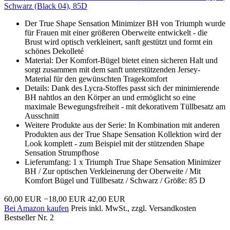
Schwarz (Black 04), 85D
Der True Shape Sensation Minimizer BH von Triumph wurde
für Frauen mit einer größeren Oberweite entwickelt - die
Brust wird optisch verkleinert, sanft gestützt und formt ein
schönes Dekolleté
Material: Der Komfort-Bügel bietet einen sicheren Halt und
sorgt zusammen mit dem sanft unterstützenden Jersey-
Material für den gewünschten Tragekomfort
Details: Dank des Lycra-Stoffes passt sich der minimierende
BH nahtlos an den Körper an und ermöglicht so eine
maximale Bewegungsfreiheit - mit dekorativem Tüllbesatz am
Ausschnitt
Weitere Produkte aus der Serie: In Kombination mit anderen
Produkten aus der True Shape Sensation Kollektion wird der
Look komplett - zum Beispiel mit der stützenden Shape
Sensation Strumpfhose
Lieferumfang: 1 x Triumph True Shape Sensation Minimizer
BH / Zur optischen Verkleinerung der Oberweite / Mit
Komfort Bügel und Tüllbesatz / Schwarz / Größe: 85 D
60,00 EUR
−18,00 EUR
42,00 EUR
Bei Amazon kaufen
Preis inkl. MwSt., zzgl. Versandkosten
Bestseller Nr. 2