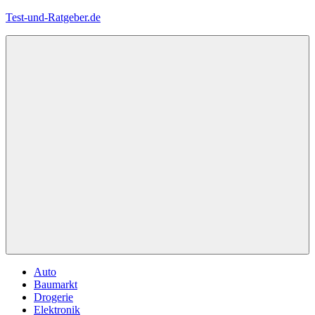
Zum
Test-und-Ratgeber.de
Inhalt
springen
Menü
Auto
Baumarkt
Drogerie
Elektronik