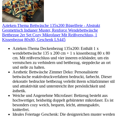
Azteken-Thema Bettwäsche 135x200 Bügelfreie - Abstrakt
Geometrisch Indianer Muster, Renforce Wendebettwäsche
Bettbezug 2er Set Cozy Mikrofaser Mit Reißverschluss, 1
Kissenbezug 80x80, Geschenk LS445
Azteken-Thema Deckenbezug 135x200: Enthält 1 x
wendebettwäsche 135 x 200 cm + 1 x kissenbezug 80 x 80
cm. Mit reißverschluss und vier inneren eckbänder, um ein
verrutschen zu verhindern und bettbezug, steppdecke an ort
und stelle zu halten.
Aesthetic Bettwäsche Zimmer Deko: Personalisierte
bettwäsche reaktivdruckverfahren bedruckt, farbecht. Dieser
dekorativ bedruckte bettbezug verleiht ihrem schlafzimmer stil
und attraktivität und unterstreicht ihre persönlichkeit und
ästhetik.
Weiche und Angenehme Microfaser: Bettzeug besteht aus
hochwertiger, beidseitig doppelt gebürsteter mikrofaser. Es ist
besonders cozy weich, bequem, leicht, atmungsaktiv,
knitterfrei.
Ideales Feiertage Geschenk: Die designreichen muster werden