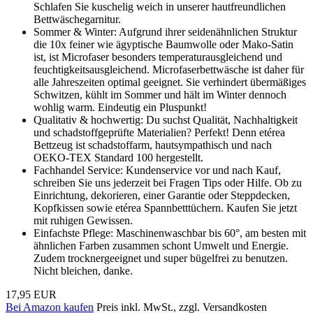
Schlafen Sie kuschelig weich in unserer hautfreundlichen
Bettwäschegarnitur.
Sommer & Winter: Aufgrund ihrer seidenähnlichen Struktur
die 10x feiner wie ägyptische Baumwolle oder Mako-Satin
ist, ist Microfaser besonders temperaturausgleichend und
feuchtigkeitsausgleichend. Microfaserbettwäsche ist daher für
alle Jahreszeiten optimal geeignet. Sie verhindert übermäßiges
Schwitzen, kühlt im Sommer und hält im Winter dennoch
wohlig warm. Eindeutig ein Pluspunkt!
Qualitativ & hochwertig: Du suchst Qualität, Nachhaltigkeit
und schadstoffgeprüfte Materialien? Perfekt! Denn etérea
Bettzeug ist schadstoffarm, hautsympathisch und nach
OEKO-TEX Standard 100 hergestellt.
Fachhandel Service: Kundenservice vor und nach Kauf,
schreiben Sie uns jederzeit bei Fragen Tips oder Hilfe. Ob zu
Einrichtung, dekorieren, einer Garantie oder Steppdecken,
Kopfkissen sowie etérea Spannbetttüchern. Kaufen Sie jetzt
mit ruhigen Gewissen.
Einfachste Pflege: Maschinenwaschbar bis 60°, am besten mit
ähnlichen Farben zusammen schont Umwelt und Energie.
Zudem trocknergeeignet und super bügelfrei zu benutzen.
Nicht bleichen, danke.
17,95 EUR
Bei Amazon kaufen
Preis inkl. MwSt., zzgl. Versandkosten