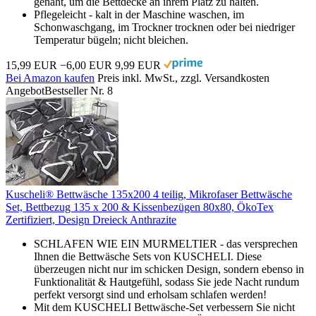
genäht, um die Bettdecke an ihrem Platz zu halten.
Pflegeleicht - kalt in der Maschine waschen, im
Schonwaschgang, im Trockner trocknen oder bei niedriger
Temperatur bügeln; nicht bleichen.
15,99 EUR
−6,00 EUR
9,99 EUR
Bei Amazon kaufen
Preis inkl. MwSt., zzgl. Versandkosten
Angebot
Bestseller Nr. 8
Kuscheli® Bettwäsche 135x200 4 teilig, Mikrofaser Bettwäsche
Set, Bettbezug 135 x 200 & Kissenbezügen 80x80, ÖkoTex
Zertifiziert, Design Dreieck Anthrazite
SCHLAFEN WIE EIN MURMELTIER - das versprechen
Ihnen die Bettwäsche Sets von KUSCHELI. Diese
überzeugen nicht nur im schicken Design, sondern ebenso in
Funktionalität & Hautgefühl, sodass Sie jede Nacht rundum
perfekt versorgt sind und erholsam schlafen werden!
Mit dem KUSCHELI Bettwäsche-Set verbessern Sie nicht