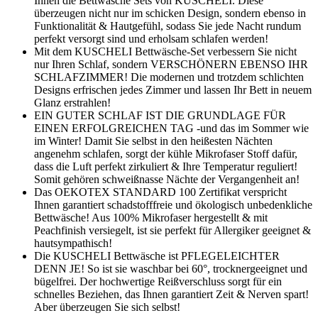
Ihnen die Bettwäsche Sets von KUSCHELI. Diese
überzeugen nicht nur im schicken Design, sondern ebenso in
Funktionalität & Hautgefühl, sodass Sie jede Nacht rundum
perfekt versorgt sind und erholsam schlafen werden!
Mit dem KUSCHELI Bettwäsche-Set verbessern Sie nicht
nur Ihren Schlaf, sondern VERSCHÖNERN EBENSO IHR
SCHLAFZIMMER! Die modernen und trotzdem schlichten
Designs erfrischen jedes Zimmer und lassen Ihr Bett in neuem
Glanz erstrahlen!
EIN GUTER SCHLAF IST DIE GRUNDLAGE FÜR
EINEN ERFOLGREICHEN TAG -und das im Sommer wie
im Winter! Damit Sie selbst in den heißesten Nächten
angenehm schlafen, sorgt der kühle Mikrofaser Stoff dafür,
dass die Luft perfekt zirkuliert & Ihre Temperatur reguliert!
Somit gehören schweißnasse Nächte der Vergangenheit an!
Das OEKOTEX STANDARD 100 Zertifikat verspricht
Ihnen garantiert schadstofffreie und ökologisch unbedenkliche
Bettwäsche! Aus 100% Mikrofaser hergestellt & mit
Peachfinish versiegelt, ist sie perfekt für Allergiker geeignet &
hautsympathisch!
Die KUSCHELI Bettwäsche ist PFLEGELEICHTER
DENN JE! So ist sie waschbar bei 60°, trocknergeeignet und
bügelfrei. Der hochwertige Reißverschluss sorgt für ein
schnelles Beziehen, das Ihnen garantiert Zeit & Nerven spart!
Aber überzeugen Sie sich selbst!