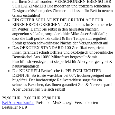
nur Ihren Schlaf, sondern VERSCHÖNERN EBENSO IHR
SCHLAFZIMMER! Die modernen und trotzdem schlichten
Designs erfrischen jedes Zimmer und lassen Ihr Bett in neuem
Glanz erstrahlen!
EIN GUTER SCHLAF IST DIE GRUNDLAGE FÜR
EINEN ERFOLGREICHEN TAG -und das im Sommer wie
im Winter! Damit Sie selbst in den heißesten Nächten
angenehm schlafen, sorgt der kühle Mikrofaser Stoff dafür,
dass die Luft perfekt zirkuliert & Ihre Temperatur reguliert!
Somit gehören schweißnasse Nächte der Vergangenheit an!
Das OEKOTEX STANDARD 100 Zertifikat verspricht
Ihnen garantiert schadstofffreie und ökologisch unbedenkliche
Bettwäsche! Aus 100% Mikrofaser hergestellt & mit
Peachfinish versiegelt, ist sie perfekt für Allergiker geeignet &
hautsympathisch!
Die KUSCHELI Bettwäsche ist PFLEGELEICHTER
DENN JE! So ist sie waschbar bei 60°, trocknergeeignet und
bügelfrei. Der hochwertige Reißverschluss sorgt für ein
schnelles Beziehen, das Ihnen garantiert Zeit & Nerven spart!
Aber überzeugen Sie sich selbst!
29,90 EUR
−2,00 EUR
27,90 EUR
Bei Amazon kaufen
Preis inkl. MwSt., zzgl. Versandkosten
Bestseller Nr. 9