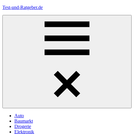
Zum
Test-und-Ratgeber.de
Inhalt
springen
Menü
Auto
Baumarkt
Drogerie
Elektronik