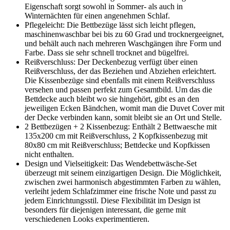
Eigenschaft sorgt sowohl in Sommer- als auch in
Winternächten für einen angenehmen Schlaf.
Pflegeleicht: Die Bettbezüge lässt sich leicht pflegen,
maschinenwaschbar bei bis zu 60 Grad und trocknergeeignet,
und behält auch nach mehreren Waschgängen ihre Form und
Farbe. Dass sie sehr schnell trocknet and bügelfrei.
Reißverschluss: Der Deckenbezug verfügt über einen
Reißverschluss, der das Beziehen und Abziehen erleichtert.
Die Kissenbezüge sind ebenfalls mit einem Reißverschluss
versehen und passen perfekt zum Gesamtbild. Um das die
Bettdecke auch bleibt wo sie hingehört, gibt es an den
jeweiligen Ecken Bändchen, womit man die Duvet Cover mit
der Decke verbinden kann, somit bleibt sie an Ort und Stelle.
2 Bettbezügen + 2 Kissenbezug: Enthält 2 Bettwaesche mit
135x200 cm mit Reißverschluss, 2 Kopfkissenbezug mit
80x80 cm mit Reißverschluss; Bettdecke und Kopfkissen
nicht enthalten.
Design und Vielseitigkeit: Das Wendebettwäsche-Set
überzeugt mit seinem einzigartigen Design. Die Möglichkeit,
zwischen zwei harmonisch abgestimmten Farben zu wählen,
verleiht jedem Schlafzimmer eine frische Note und passt zu
jedem Einrichtungsstil. Diese Flexibilität im Design ist
besonders für diejenigen interessant, die gerne mit
verschiedenen Looks experimentieren.