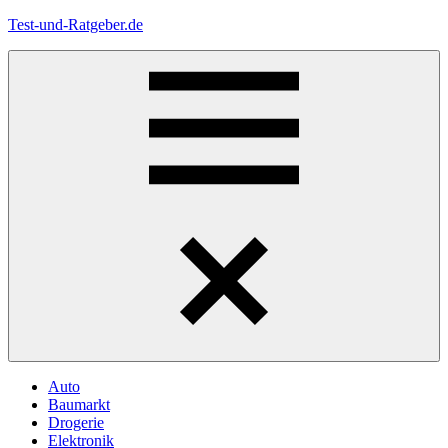
Zum
Test-und-Ratgeber.de
Inhalt
springen
Menü
Auto
Baumarkt
Drogerie
Elektronik