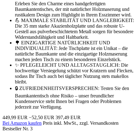
Erleben Sie den Charme eines handgefertigten
Baumkantentisches, der mit natürlicher Holzmaserung und
rustikalem Design zum Highlight in Ihrem Esszimmer wird.
💪 MAXIMALE STABILITÄT UND LANGLEBIGKEIT:
Die 35 mm starke Akazienholzplatte und das robuste U-
Gestell aus pulverbeschichtetem Metall sorgen für besondere
Widerstandsfähigkeit und Haltbarkeit.
🌳 EINZIGARTIGE NATÜRLICHKEIT UND
INDIVIDUALITÄT: Jede Tischplatte ist ein Unikat – die
natürliche Baumkante und die einzigartige Holzmaserung
machen jeden Tisch zu einem besonderen Einzelstück.
✨ PFLEGELEICHT UND ALLTAGSTAUGLICH: Die
hochwertige Versiegelung schützt vor Kratzern und Flecken,
sodass Ihr Tisch auch bei täglicher Nutzung stets makellos
bleibt.
🔒 ZUFRIEDENHEITSVERSPRECHEN: Testen Sie den
Baumkantentisch ohne Risiko – unser freundlicher
Kundenservice steht Ihnen bei Fragen oder Problemen
jederzeit zur Verfügung.
449,99 EUR
−52,50 EUR
397,49 EUR
Bei Amazon kaufen
Preis inkl. MwSt., zzgl. Versandkosten
Bestseller Nr. 3