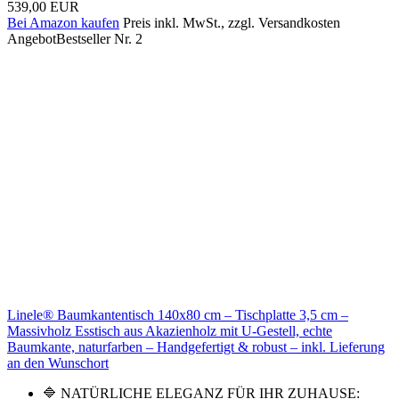
539,00 EUR
Bei Amazon kaufen
Preis inkl. MwSt., zzgl. Versandkosten
Angebot
Bestseller Nr. 2
Linele® Baumkantentisch 140x80 cm – Tischplatte 3,5 cm –
Massivholz Esstisch aus Akazienholz mit U-Gestell, echte
Baumkante, naturfarben – Handgefertigt & robust – inkl. Lieferung
an den Wunschort
🔷 NATÜRLICHE ELEGANZ FÜR IHR ZUHAUSE: