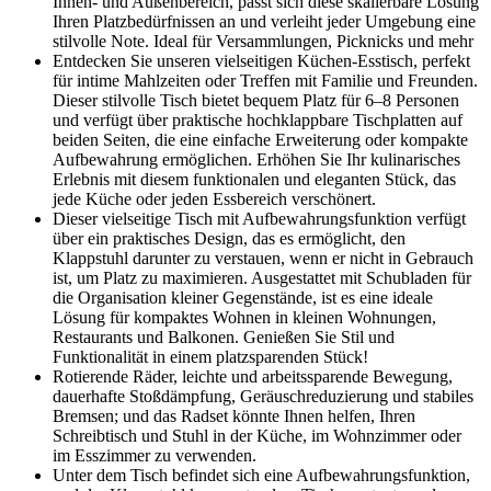
Innen- und Außenbereich, passt sich diese skalierbare Lösung
Ihren Platzbedürfnissen an und verleiht jeder Umgebung eine
stilvolle Note. Ideal für Versammlungen, Picknicks und mehr
Entdecken Sie unseren vielseitigen Küchen-Esstisch, perfekt
für intime Mahlzeiten oder Treffen mit Familie und Freunden.
Dieser stilvolle Tisch bietet bequem Platz für 6–8 Personen
und verfügt über praktische hochklappbare Tischplatten auf
beiden Seiten, die eine einfache Erweiterung oder kompakte
Aufbewahrung ermöglichen. Erhöhen Sie Ihr kulinarisches
Erlebnis mit diesem funktionalen und eleganten Stück, das
jede Küche oder jeden Essbereich verschönert.
Dieser vielseitige Tisch mit Aufbewahrungsfunktion verfügt
über ein praktisches Design, das es ermöglicht, den
Klappstuhl darunter zu verstauen, wenn er nicht in Gebrauch
ist, um Platz zu maximieren. Ausgestattet mit Schubladen für
die Organisation kleiner Gegenstände, ist es eine ideale
Lösung für kompaktes Wohnen in kleinen Wohnungen,
Restaurants und Balkonen. Genießen Sie Stil und
Funktionalität in einem platzsparenden Stück!
Rotierende Räder, leichte und arbeitssparende Bewegung,
dauerhafte Stoßdämpfung, Geräuschreduzierung und stabiles
Bremsen; und das Radset könnte Ihnen helfen, Ihren
Schreibtisch und Stuhl in der Küche, im Wohnzimmer oder
im Esszimmer zu verwenden.
Unter dem Tisch befindet sich eine Aufbewahrungsfunktion,