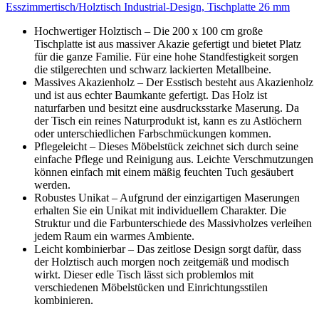
Esszimmertisch/Holztisch Industrial-Design, Tischplatte 26 mm
Hochwertiger Holztisch – Die 200 x 100 cm große
Tischplatte ist aus massiver Akazie gefertigt und bietet Platz
für die ganze Familie. Für eine hohe Standfestigkeit sorgen
die stilgerechten und schwarz lackierten Metallbeine.
Massives Akazienholz – Der Esstisch besteht aus Akazienholz
und ist aus echter Baumkante gefertigt. Das Holz ist
naturfarben und besitzt eine ausdrucksstarke Maserung. Da
der Tisch ein reines Naturprodukt ist, kann es zu Astlöchern
oder unterschiedlichen Farbschmückungen kommen.
Pflegeleicht – Dieses Möbelstück zeichnet sich durch seine
einfache Pflege und Reinigung aus. Leichte Verschmutzungen
können einfach mit einem mäßig feuchten Tuch gesäubert
werden.
Robustes Unikat – Aufgrund der einzigartigen Maserungen
erhalten Sie ein Unikat mit individuellem Charakter. Die
Struktur und die Farbunterschiede des Massivholzes verleihen
jedem Raum ein warmes Ambiente.
Leicht kombinierbar – Das zeitlose Design sorgt dafür, dass
der Holztisch auch morgen noch zeitgemäß und modisch
wirkt. Dieser edle Tisch lässt sich problemlos mit
verschiedenen Möbelstücken und Einrichtungsstilen
kombinieren.