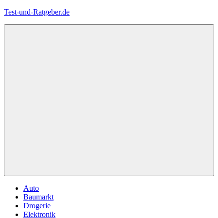
Zum
Test-und-Ratgeber.de
Inhalt
springen
Menü
Auto
Baumarkt
Drogerie
Elektronik