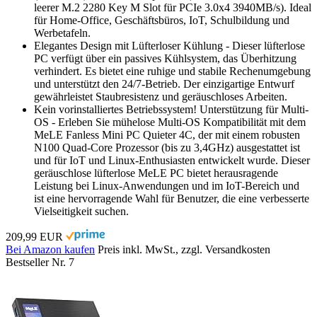
leerer M.2 2280 Key M Slot für PCIe 3.0x4 3940MB/s). Ideal
für Home-Office, Geschäftsbüros, IoT, Schulbildung und
Werbetafeln.
Elegantes Design mit Lüfterloser Kühlung - Dieser lüfterlose
PC verfügt über ein passives Kühlsystem, das Überhitzung
verhindert. Es bietet eine ruhige und stabile Rechenumgebung
und unterstützt den 24/7-Betrieb. Der einzigartige Entwurf
gewährleistet Staubresistenz und geräuschloses Arbeiten.
Kein vorinstalliertes Betriebssystem! Unterstützung für Multi-
OS - Erleben Sie mühelose Multi-OS Kompatibilität mit dem
MeLE Fanless Mini PC Quieter 4C, der mit einem robusten
N100 Quad-Core Prozessor (bis zu 3,4GHz) ausgestattet ist
und für IoT und Linux-Enthusiasten entwickelt wurde. Dieser
geräuschlose lüfterlose MeLE PC bietet herausragende
Leistung bei Linux-Anwendungen und im IoT-Bereich und
ist eine hervorragende Wahl für Benutzer, die eine verbesserte
Vielseitigkeit suchen.
209,99 EUR
Bei Amazon kaufen
Preis inkl. MwSt., zzgl. Versandkosten
Bestseller Nr. 7