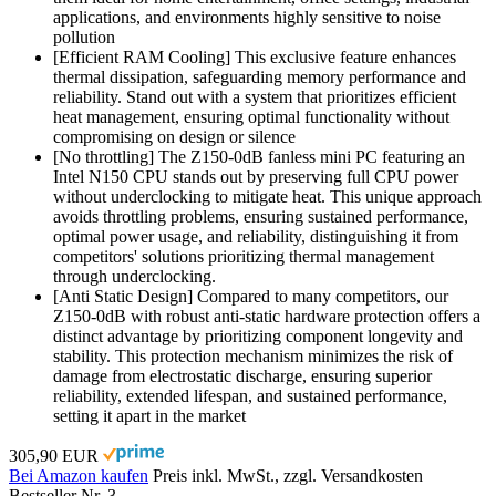
applications, and environments highly sensitive to noise
pollution
[Efficient RAM Cooling] This exclusive feature enhances
thermal dissipation, safeguarding memory performance and
reliability. Stand out with a system that prioritizes efficient
heat management, ensuring optimal functionality without
compromising on design or silence
[No throttling] The Z150-0dB fanless mini PC featuring an
Intel N150 CPU stands out by preserving full CPU power
without underclocking to mitigate heat. This unique approach
avoids throttling problems, ensuring sustained performance,
optimal power usage, and reliability, distinguishing it from
competitors' solutions prioritizing thermal management
through underclocking.
[Anti Static Design] Compared to many competitors, our
Z150-0dB with robust anti-static hardware protection offers a
distinct advantage by prioritizing component longevity and
stability. This protection mechanism minimizes the risk of
damage from electrostatic discharge, ensuring superior
reliability, extended lifespan, and sustained performance,
setting it apart in the market
305,90 EUR
Bei Amazon kaufen
Preis inkl. MwSt., zzgl. Versandkosten
Bestseller Nr. 3