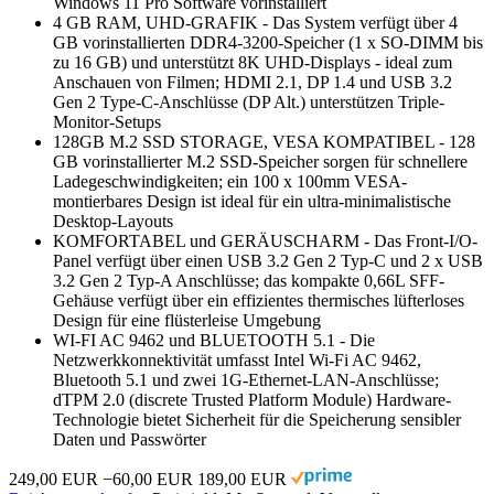
Windows 11 Pro Software vorinstalliert
4 GB RAM, UHD-GRAFIK - Das System verfügt über 4
GB vorinstallierten DDR4-3200-Speicher (1 x SO-DIMM bis
zu 16 GB) und unterstützt 8K UHD-Displays - ideal zum
Anschauen von Filmen; HDMI 2.1, DP 1.4 und USB 3.2
Gen 2 Type-C-Anschlüsse (DP Alt.) unterstützen Triple-
Monitor-Setups
128GB M.2 SSD STORAGE, VESA KOMPATIBEL - 128
GB vorinstallierter M.2 SSD-Speicher sorgen für schnellere
Ladegeschwindigkeiten; ein 100 x 100mm VESA-
montierbares Design ist ideal für ein ultra-minimalistische
Desktop-Layouts
KOMFORTABEL und GERÄUSCHARM - Das Front-I/O-
Panel verfügt über einen USB 3.2 Gen 2 Typ-C und 2 x USB
3.2 Gen 2 Typ-A Anschlüsse; das kompakte 0,66L SFF-
Gehäuse verfügt über ein effizientes thermisches lüfterloses
Design für eine flüsterleise Umgebung
WI-FI AC 9462 und BLUETOOTH 5.1 - Die
Netzwerkkonnektivität umfasst Intel Wi-Fi AC 9462,
Bluetooth 5.1 und zwei 1G-Ethernet-LAN-Anschlüsse;
dTPM 2.0 (discrete Trusted Platform Module) Hardware-
Technologie bietet Sicherheit für die Speicherung sensibler
Daten und Passwörter
249,00 EUR
−60,00 EUR
189,00 EUR