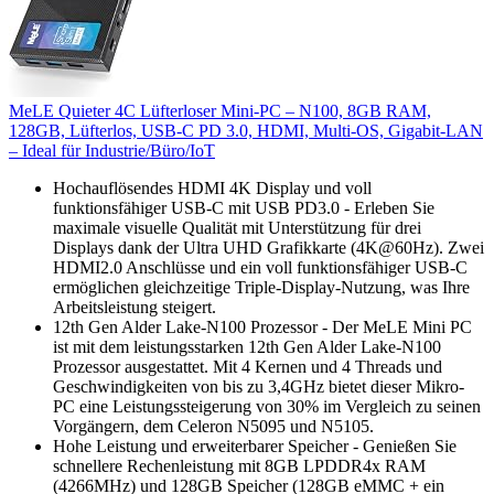
MeLE Quieter 4C Lüfterloser Mini-PC – N100, 8GB RAM,
128GB, Lüfterlos, USB-C PD 3.0, HDMI, Multi-OS, Gigabit-LAN
– Ideal für Industrie/Büro/IoT
Hochauflösendes HDMI 4K Display und voll
funktionsfähiger USB-C mit USB PD3.0 - Erleben Sie
maximale visuelle Qualität mit Unterstützung für drei
Displays dank der Ultra UHD Grafikkarte (4K@60Hz). Zwei
HDMI2.0 Anschlüsse und ein voll funktionsfähiger USB-C
ermöglichen gleichzeitige Triple-Display-Nutzung, was Ihre
Arbeitsleistung steigert.
12th Gen Alder Lake-N100 Prozessor - Der MeLE Mini PC
ist mit dem leistungsstarken 12th Gen Alder Lake-N100
Prozessor ausgestattet. Mit 4 Kernen und 4 Threads und
Geschwindigkeiten von bis zu 3,4GHz bietet dieser Mikro-
PC eine Leistungssteigerung von 30% im Vergleich zu seinen
Vorgängern, dem Celeron N5095 und N5105.
Hohe Leistung und erweiterbarer Speicher - Genießen Sie
schnellere Rechenleistung mit 8GB LPDDR4x RAM
(4266MHz) und 128GB Speicher (128GB eMMC + ein