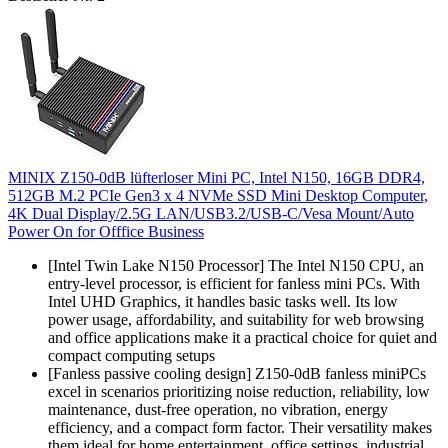
MINIX Z150-0dB lüfterloser Mini PC, Intel N150, 16GB DDR4,
512GB M.2 PCIe Gen3 x 4 NVMe SSD Mini Desktop Computer,
4K Dual Display/2.5G LAN/USB3.2/USB-C/Vesa Mount/Auto
Power On for Offfice Business
[Intel Twin Lake N150 Processor] The Intel N150 CPU, an
entry-level processor, is efficient for fanless mini PCs. With
Intel UHD Graphics, it handles basic tasks well. Its low
power usage, affordability, and suitability for web browsing
and office applications make it a practical choice for quiet and
compact computing setups
[Fanless passive cooling design] Z150-0dB fanless miniPCs
excel in scenarios prioritizing noise reduction, reliability, low
maintenance, dust-free operation, no vibration, energy
efficiency, and a compact form factor. Their versatility makes
them ideal for home entertainment, office settings, industrial