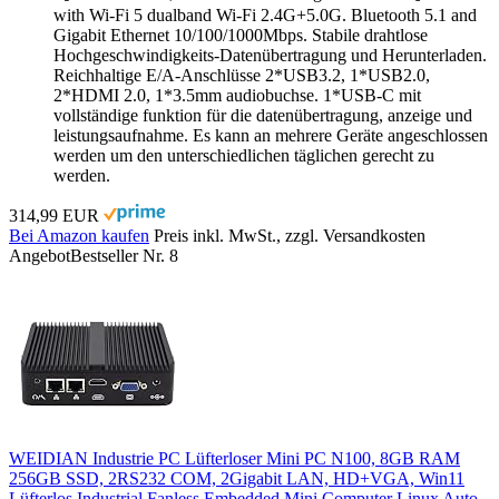
with Wi-Fi 5 dualband Wi-Fi 2.4G+5.0G. Bluetooth 5.1 and
Gigabit Ethernet 10/100/1000Mbps. Stabile drahtlose
Hochgeschwindigkeits-Datenübertragung und Herunterladen.
Reichhaltige E/A-Anschlüsse 2*USB3.2, 1*USB2.0,
2*HDMI 2.0, 1*3.5mm audiobuchse. 1*USB-C mit
vollständige funktion für die datenübertragung, anzeige und
leistungsaufnahme. Es kann an mehrere Geräte angeschlossen
werden um den unterschiedlichen täglichen gerecht zu
werden.
314,99 EUR
Bei Amazon kaufen
Preis inkl. MwSt., zzgl. Versandkosten
Angebot
Bestseller Nr. 8
WEIDIAN Industrie PC Lüfterloser Mini PC N100, 8GB RAM
256GB SSD, 2RS232 COM, 2Gigabit LAN, HD+VGA, Win11
Lüfterlos Industrial Fanless Embedded Mini Computer Linux Auto