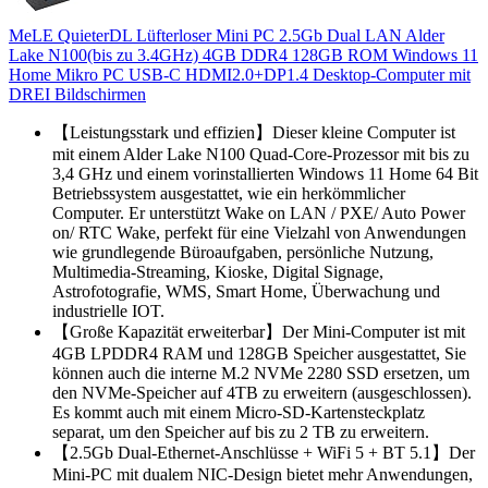
MeLE QuieterDL Lüfterloser Mini PC 2.5Gb Dual LAN Alder
Lake N100(bis zu 3.4GHz) 4GB DDR4 128GB ROM Windows 11
Home Mikro PC USB-C HDMI2.0+DP1.4 Desktop-Computer mit
DREI Bildschirmen
【Leistungsstark und effizien】Dieser kleine Computer ist
mit einem Alder Lake N100 Quad-Core-Prozessor mit bis zu
3,4 GHz und einem vorinstallierten Windows 11 Home 64 Bit
Betriebssystem ausgestattet, wie ein herkömmlicher
Computer. Er unterstützt Wake on LAN / PXE/ Auto Power
on/ RTC Wake, perfekt für eine Vielzahl von Anwendungen
wie grundlegende Büroaufgaben, persönliche Nutzung,
Multimedia-Streaming, Kioske, Digital Signage,
Astrofotografie, WMS, Smart Home, Überwachung und
industrielle IOT.
【Große Kapazität erweiterbar】Der Mini-Computer ist mit
4GB LPDDR4 RAM und 128GB Speicher ausgestattet, Sie
können auch die interne M.2 NVMe 2280 SSD ersetzen, um
den NVMe-Speicher auf 4TB zu erweitern (ausgeschlossen).
Es kommt auch mit einem Micro-SD-Kartensteckplatz
separat, um den Speicher auf bis zu 2 TB zu erweitern.
【2.5Gb Dual-Ethernet-Anschlüsse + WiFi 5 + BT 5.1】Der
Mini-PC mit dualem NIC-Design bietet mehr Anwendungen,