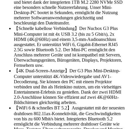
und bietet dank der integrierten 1TB M.2 2280 NVMe SSD
eine besonders schnelle Nutzererfahrung. Unser Mini-
Desktop-PC bootet in Sekunden, ermöglicht die Nutzung
mehrerer Softwareanwendungen gleichzeitig und
beschleunigt den Dateitransfer.
【Schnelle kabellose Verbindung】Der Nucbox G3 Plus
Mini-Computer ist mit 4x USB 3.2 (bis zu 5 Gbit/s), 2x
HDMI (4K@60Hz) und einem 3,5-mm-Audioanschluss
ausgestattet. Er unterstützt WiFi 6, Gigabit-Ethernet RJ45
2.5G sowie Bluetooth 5.2. Der Mini-PC ermöglicht den
Anschluss mehrerer Geräte und ist kompatibel mit Servern,
Überwachungsgeräten, Bürogeräten, Displays, Projektoren,
Fernsehern usw.
【4K Dual-Screen-Anzeige】Der G3 Plus Mini-Desktop-
Computer unterstützt 4K-Videowiedergabe und AV1-
Decodierung. Sie können den PC mit einem Projektor
verbinden und ihn als Heimkino nutzen, um ein vielseitiges
Entertainment-Erlebnis zu genießen. Dank der zwei HDMI
2.0-Anschlüsse können Sie effizient auf zwei 4K@60Hz-
Bildschirmen gleichzeitig arbeiten.
【WiFi 6 & schnelles BT 5.2】Ausgestattet mit der neuesten
drahtlosen 802.11ax-Konnektivität, die Geschwindigkeiten
von bis zu 600 Mbit/s bietet. Integriertes Bluetooth 5.2
ermöglicht die Verbindung mehrerer drahtloser Geräte wie