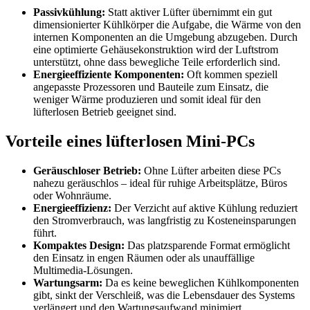
Passivkühlung:
Statt aktiver Lüfter übernimmt ein gut
dimensionierter Kühlkörper die Aufgabe, die Wärme von den
internen Komponenten an die Umgebung abzugeben. Durch
eine optimierte Gehäusekonstruktion wird der Luftstrom
unterstützt, ohne dass bewegliche Teile erforderlich sind.
Energieeffiziente Komponenten:
Oft kommen speziell
angepasste Prozessoren und Bauteile zum Einsatz, die
weniger Wärme produzieren und somit ideal für den
lüfterlosen Betrieb geeignet sind.
Vorteile eines lüfterlosen Mini-PCs
Geräuschloser Betrieb:
Ohne Lüfter arbeiten diese PCs
nahezu geräuschlos – ideal für ruhige Arbeitsplätze, Büros
oder Wohnräume.
Energieeffizienz:
Der Verzicht auf aktive Kühlung reduziert
den Stromverbrauch, was langfristig zu Kosteneinsparungen
führt.
Kompaktes Design:
Das platzsparende Format ermöglicht
den Einsatz in engen Räumen oder als unauffällige
Multimedia-Lösungen.
Wartungsarm:
Da es keine beweglichen Kühlkomponenten
gibt, sinkt der Verschleiß, was die Lebensdauer des Systems
verlängert und den Wartungsaufwand minimiert.