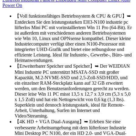
Power On
【Voll funktionsfähiges Betriebssystem & CPU & GPU】➥
Entdecken Sie den leistungsstarken EH3-N100 industrie pc
lüfterlos Mini PC mit vorinstalliertem Win 11 Pro (64-Bit). Er
ist außerdem mit verschiedenen anderen Betriebssystemen
wie Win 10, Linux und OPNsense kompatibel. Dieser kleine
Industriecomputer verfügt über einen N100-Prozessor mit
integrierter UHD-Grafik und bietet eine reibungslose und
effiziente Leistung. Ideal für Industrie-, Gewerbe-, Büro- und
Heimanwendungen.
【Erweiterbarer Speicher und Speicher】➥ Der WEIDIAN
Mini Industrie PC unterstützt MSATA-SSD mit großer
Kapazität, M.2-NVME-SSD und 2,5-Zoll-SSD/HDD, und
ein einzelner RAM-Steckplatz kann auf 32 GB erweitert
werden, um den Benutzeranforderungen gerecht zu werden.
Dieser leise Win 11 PC misst 13,5 x 12,7 x 3,9 cm (5,3 x 5,0
x 1,5 Zoll) und hat ein Nettogewicht von 0,6 kg (1,3 lbs).
Superklein und dennoch leistungsstark, ideal für Remote-
Arbeit, Unterhaltung, Surfen im Internet und
Video/Streaming.
【4K HD + VGA Dual-Ausgang】➥ Erleben Sie eine
verbesserte Arbeitsumgebung mit dem lüfterloser Industrie
Mini Desktop PC N100, der ein HD 2.0- und VGA-Dual-