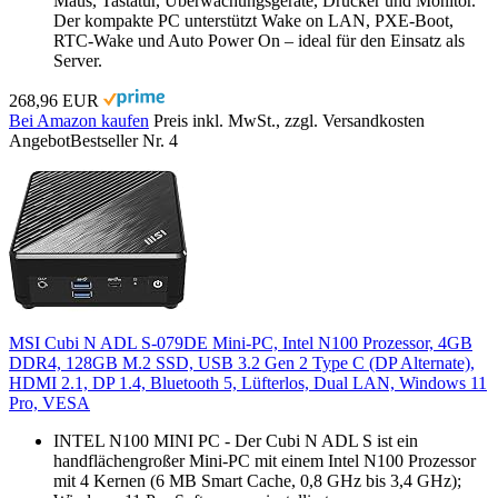
Maus, Tastatur, Überwachungsgeräte, Drucker und Monitor.
Der kompakte PC unterstützt Wake on LAN, PXE-Boot,
RTC-Wake und Auto Power On – ideal für den Einsatz als
Server.
268,96 EUR
Bei Amazon kaufen
Preis inkl. MwSt., zzgl. Versandkosten
Angebot
Bestseller Nr. 4
MSI Cubi N ADL S-079DE Mini-PC, Intel N100 Prozessor, 4GB
DDR4, 128GB M.2 SSD, USB 3.2 Gen 2 Type C (DP Alternate),
HDMI 2.1, DP 1.4, Bluetooth 5, Lüfterlos, Dual LAN, Windows 11
Pro, VESA
INTEL N100 MINI PC - Der Cubi N ADL S ist ein
handflächengroßer Mini-PC mit einem Intel N100 Prozessor
mit 4 Kernen (6 MB Smart Cache, 0,8 GHz bis 3,4 GHz);