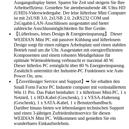
Ausgangsdisplay bietet. Sparen Sie Zeit und steigern Sie Ihre
Arbeitseffizienz. Genießen Sie atemberaubende 4K Ultra HD
(UHD)-Videowiedergabe. Der leise lüfterlose Mini Computer
ist mit 2xUSB 3.0, 2xUSB 2.0, 2xRS232 COM und
2xGigabit-LAN-Anschlüssen ausgestattet und bietet
zahlreiche Anschlussmöglichkeiten für Ihre Geräte.
【Lüfterloses, leises Design & Energieeinsparung】 Dieser
WEIDIAN Mini PC mit passiver Kühlung und lüfterlosem
Design sorgt für einen ruhigen Arbeitsplatz und einen stabilen
Betrieb rund um die Uhr. Ausgestattet mit energieeffizienten
Komponenten und einem robusten Metallgehäuse für
optimale Wärmeableitung verbraucht er maximal 40 W.
Dieser lüfterlos PC ermöglicht über 80 % Energieeinsparung.
Zusätzlich unterstützt der Industrie-PC Funktionen wie Auto
Power On, usw.
【Zuverlässiger Service und Support】➥ Sie erhalten den
Small Form Factor PC Industrie computer mit vorinstalliertem
Win 11 Pro. Das Paket beinhaltet: 1 x lüfterloser Mini-PC, 1 x
Netzteil, 1 x HD-Kabel (Geschenk), 1 x VESA-Halterung
(Geschenk), 1 x SATA-Kabel, 1 x Benutzerhandbuch.
Darüber hinaus bieten wir lebenslangen technischen Support
und einen 3-jährigen Zufriedenheitsservice für diesen
WEIDIAN Mini PC. Willkommen und genießen Sie ein
wunderbares Einkaufserlebnis.