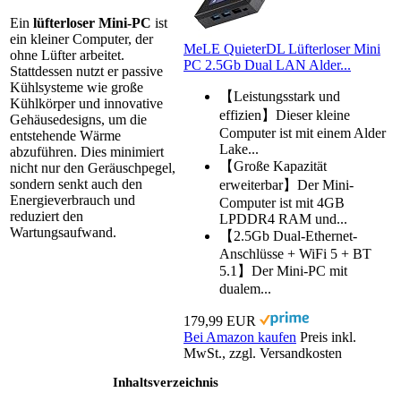
Ein
lüfterloser Mini-PC
ist
ein kleiner Computer, der
MeLE QuieterDL Lüfterloser Mini
ohne Lüfter arbeitet.
PC 2.5Gb Dual LAN Alder...
Stattdessen nutzt er passive
Kühlsysteme wie große
【Leistungsstark und
Kühlkörper und innovative
effizien】Dieser kleine
Gehäusedesigns, um die
Computer ist mit einem Alder
entstehende Wärme
Lake...
abzuführen. Dies minimiert
【Große Kapazität
nicht nur den Geräuschpegel,
sondern senkt auch den
erweiterbar】Der Mini-
Energieverbrauch und
Computer ist mit 4GB
reduziert den
LPDDR4 RAM und...
Wartungsaufwand.
【2.5Gb Dual-Ethernet-
Anschlüsse + WiFi 5 + BT
5.1】Der Mini-PC mit
dualem...
179,99 EUR
Bei Amazon kaufen
Preis inkl.
MwSt., zzgl. Versandkosten
Inhaltsverzeichnis