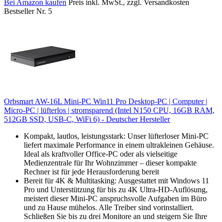
Bei Amazon kaufen
Preis inkl. MwSt., zzgl. Versandkosten
Bestseller Nr. 5
Orbsmart AW-16L Mini-PC Win11 Pro Desktop-PC | Computer |
Micro-PC | lüfterlos | stromsparend (Intel N150 CPU, 16GB RAM,
512GB SSD, USB-C, WiFi 6) - Deutscher Hersteller
Kompakt, lautlos, leistungsstark: Unser lüfterloser Mini-PC
liefert maximale Performance in einem ultrakleinen Gehäuse.
Ideal als kraftvoller Office-PC oder als vielseitige
Medienzentrale für Ihr Wohnzimmer – dieser kompakte
Rechner ist für jede Herausforderung bereit
Bereit für 4K & Multitasking: Ausgestattet mit Windows 11
Pro und Unterstützung für bis zu 4K Ultra-HD-Auflösung,
meistert dieser Mini-PC anspruchsvolle Aufgaben im Büro
und zu Hause mühelos. Alle Treiber sind vorinstalliert.
Schließen Sie bis zu drei Monitore an und steigern Sie Ihre