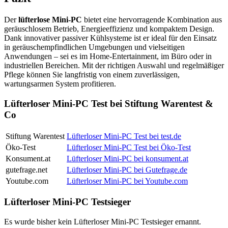
Der
lüfterlose Mini-PC
bietet eine hervorragende Kombination aus
geräuschlosem Betrieb, Energieeffizienz und kompaktem Design.
Dank innovativer passiver Kühlsysteme ist er ideal für den Einsatz
in geräuschempfindlichen Umgebungen und vielseitigen
Anwendungen – sei es im Home-Entertainment, im Büro oder in
industriellen Bereichen. Mit der richtigen Auswahl und regelmäßiger
Pflege können Sie langfristig von einem zuverlässigen,
wartungsarmen System profitieren.
Lüfterloser Mini-PC Test bei Stiftung Warentest &
Co
Stiftung Warentest
Lüfterloser Mini-PC Test bei test.de
Öko-Test
Lüfterloser Mini-PC Test bei Öko-Test
Konsument.at
Lüfterloser Mini-PC bei konsument.at
gutefrage.net
Lüfterloser Mini-PC bei Gutefrage.de
Youtube.com
Lüfterloser Mini-PC bei Youtube.com
Lüfterloser Mini-PC Testsieger
Es wurde bisher kein Lüfterloser Mini-PC Testsieger ernannt.