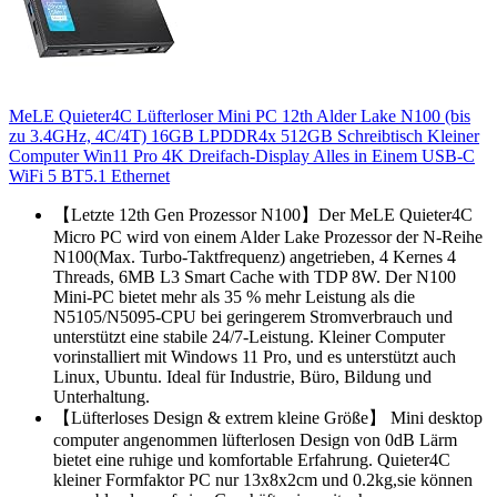
MeLE Quieter4C Lüfterloser Mini PC 12th Alder Lake N100 (bis
zu 3.4GHz, 4C/4T) 16GB LPDDR4x 512GB Schreibtisch Kleiner
Computer Win11 Pro 4K Dreifach-Display Alles in Einem USB-C
WiFi 5 BT5.1 Ethernet
【Letzte 12th Gen Prozessor N100】Der MeLE Quieter4C
Micro PC wird von einem Alder Lake Prozessor der N-Reihe
N100(Max. Turbo-Taktfrequenz) angetrieben, 4 Kernes 4
Threads, 6MB L3 Smart Cache with TDP 8W. Der N100
Mini-PC bietet mehr als 35 % mehr Leistung als die
N5105/N5095-CPU bei geringerem Stromverbrauch und
unterstützt eine stabile 24/7-Leistung. Kleiner Computer
vorinstalliert mit Windows 11 Pro, und es unterstützt auch
Linux, Ubuntu. Ideal für Industrie, Büro, Bildung und
Unterhaltung.
【Lüfterloses Design & extrem kleine Größe】 Mini desktop
computer angenommen lüfterlosen Design von 0dB Lärm
bietet eine ruhige und komfortable Erfahrung. Quieter4C
kleiner Formfaktor PC nur 13x8x2cm und 0.2kg,sie können