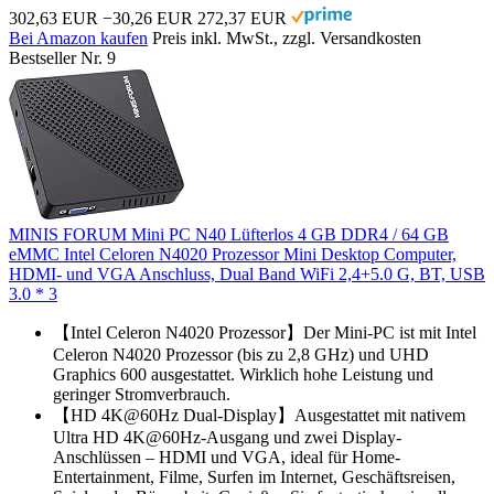
302,63 EUR
−30,26 EUR
272,37 EUR
Bei Amazon kaufen
Preis inkl. MwSt., zzgl. Versandkosten
Bestseller Nr. 9
MINIS FORUM Mini PC N40 Lüfterlos 4 GB DDR4 / 64 GB
eMMC Intel Celoren N4020 Prozessor Mini Desktop Computer,
HDMI- und VGA Anschluss, Dual Band WiFi 2,4+5.0 G, BT, USB
3.0 * 3
【Intel Celeron N4020 Prozessor】Der Mini-PC ist mit Intel
Celeron N4020 Prozessor (bis zu 2,8 GHz) und UHD
Graphics 600 ausgestattet. Wirklich hohe Leistung und
geringer Stromverbrauch.
【HD 4K@60Hz Dual-Display】Ausgestattet mit nativem
Ultra HD 4K@60Hz-Ausgang und zwei Display-
Anschlüssen – HDMI und VGA, ideal für Home-
Entertainment, Filme, Surfen im Internet, Geschäftsreisen,