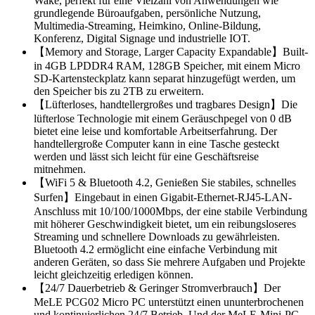
Wake, perfekt für eine Vielzahl von Anwendungen wie
grundlegende Büroaufgaben, persönliche Nutzung,
Multimedia-Streaming, Heimkino, Online-Bildung,
Konferenz, Digital Signage und industrielle IOT.
【Memory and Storage, Larger Capacity Expandable】Built-
in 4GB LPDDR4 RAM, 128GB Speicher, mit einem Micro
SD-Kartensteckplatz kann separat hinzugefügt werden, um
den Speicher bis zu 2TB zu erweitern.
【Lüfterloses, handtellergroßes und tragbares Design】Die
lüfterlose Technologie mit einem Geräuschpegel von 0 dB
bietet eine leise und komfortable Arbeitserfahrung. Der
handtellergroße Computer kann in eine Tasche gesteckt
werden und lässt sich leicht für eine Geschäftsreise
mitnehmen.
【WiFi 5 & Bluetooth 4.2, Genießen Sie stabiles, schnelles
Surfen】Eingebaut in einen Gigabit-Ethernet-RJ45-LAN-
Anschluss mit 10/100/1000Mbps, der eine stabile Verbindung
mit höherer Geschwindigkeit bietet, um ein reibungsloseres
Streaming und schnellere Downloads zu gewährleisten.
Bluetooth 4.2 ermöglicht eine einfache Verbindung mit
anderen Geräten, so dass Sie mehrere Aufgaben und Projekte
leicht gleichzeitig erledigen können.
【24/7 Dauerbetrieb & Geringer Stromverbrauch】Der
MeLE PCG02 Micro PC unterstützt einen ununterbrochenen
und kontinuierlichen 24/7 Betrieb. Und der MeLE-Mini-PC