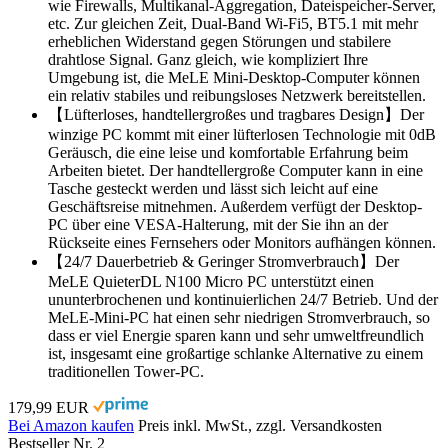
wie Firewalls, Multikanal-Aggregation, Dateispeicher-Server,
etc. Zur gleichen Zeit, Dual-Band Wi-Fi5, BT5.1 mit mehr
erheblichen Widerstand gegen Störungen und stabilere
drahtlose Signal. Ganz gleich, wie kompliziert Ihre
Umgebung ist, die MeLE Mini-Desktop-Computer können
ein relativ stabiles und reibungsloses Netzwerk bereitstellen.
【Lüfterloses, handtellergroßes und tragbares Design】Der
winzige PC kommt mit einer lüfterlosen Technologie mit 0dB
Geräusch, die eine leise und komfortable Erfahrung beim
Arbeiten bietet. Der handtellergroße Computer kann in eine
Tasche gesteckt werden und lässt sich leicht auf eine
Geschäftsreise mitnehmen. Außerdem verfügt der Desktop-
PC über eine VESA-Halterung, mit der Sie ihn an der
Rückseite eines Fernsehers oder Monitors aufhängen können.
【24/7 Dauerbetrieb & Geringer Stromverbrauch】Der
MeLE QuieterDL N100 Micro PC unterstützt einen
ununterbrochenen und kontinuierlichen 24/7 Betrieb. Und der
MeLE-Mini-PC hat einen sehr niedrigen Stromverbrauch, so
dass er viel Energie sparen kann und sehr umweltfreundlich
ist, insgesamt eine großartige schlanke Alternative zu einem
traditionellen Tower-PC.
179,99 EUR
Bei Amazon kaufen
Preis inkl. MwSt., zzgl. Versandkosten
Bestseller Nr. 2