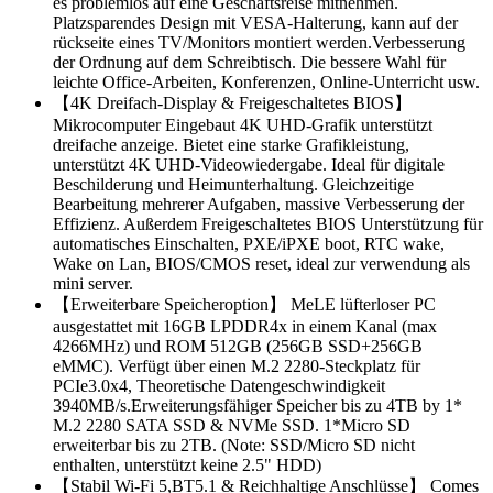
es problemlos auf eine Geschäftsreise mitnehmen.
Platzsparendes Design mit VESA-Halterung, kann auf der
rückseite eines TV/Monitors montiert werden.Verbesserung
der Ordnung auf dem Schreibtisch. Die bessere Wahl für
leichte Office-Arbeiten, Konferenzen, Online-Unterricht usw.
【4K Dreifach-Display & Freigeschaltetes BIOS】
Mikrocomputer Eingebaut 4K UHD-Grafik unterstützt
dreifache anzeige. Bietet eine starke Grafikleistung,
unterstützt 4K UHD-Videowiedergabe. Ideal für digitale
Beschilderung und Heimunterhaltung. Gleichzeitige
Bearbeitung mehrerer Aufgaben, massive Verbesserung der
Effizienz. Außerdem Freigeschaltetes BIOS Unterstützung für
automatisches Einschalten, PXE/iPXE boot, RTC wake,
Wake on Lan, BIOS/CMOS reset, ideal zur verwendung als
mini server.
【Erweiterbare Speicheroption】 MeLE lüfterloser PC
ausgestattet mit 16GB LPDDR4x in einem Kanal (max
4266MHz) und ROM 512GB (256GB SSD+256GB
eMMC). Verfügt über einen M.2 2280-Steckplatz für
PCIe3.0x4, Theoretische Datengeschwindigkeit
3940MB/s.Erweiterungsfähiger Speicher bis zu 4TB by 1*
M.2 2280 SATA SSD & NVMe SSD. 1*Micro SD
erweiterbar bis zu 2TB. (Note: SSD/Micro SD nicht
enthalten, unterstützt keine 2.5" HDD)
【Stabil Wi-Fi 5,BT5.1 & Reichhaltige Anschlüsse】 Comes