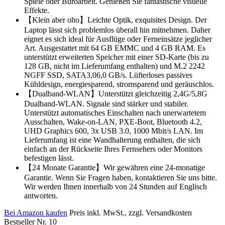
Spiele oder Büroarbeit. Genießen Sie fantastische visuelle
Effekte.
【Klein aber oho】Leichte Optik, exquisites Design. Der
Laptop lässt sich problemlos überall hin mitnehmen. Daher
eignet es sich ideal für Ausflüge oder Ferneinsätze jeglicher
Art. Ausgestattet mit 64 GB EMMC und 4 GB RAM. Es
unterstützt erweiterten Speicher mit einer SD-Karte (bis zu
128 GB, nicht im Lieferumfang enthalten) und M.2 2242
NGFF SSD, SATA3,06,0 GB/s. Lüfterloses passives
Kühldesign, energiesparend, stromsparend und geräuschlos.
【Dualband-WLAN】Unterstützt gleichzeitig 2,4G/5,8G
Dualband-WLAN. Signale sind stärker und stabiler.
Unterstützt automatisches Einschalten nach unerwartetem
Ausschalten, Wake-on-LAN, PXE-Boot, Bluetooth 4.2,
UHD Graphics 600, 3x USB 3.0, 1000 Mbit/s LAN. Im
Lieferumfang ist eine Wandhalterung enthalten, die sich
einfach an der Rückseite Ihres Fernsehers oder Monitors
befestigen lässt.
【24 Monate Garantie】Wir gewähren eine 24-monatige
Garantie. Wenn Sie Fragen haben, kontaktieren Sie uns bitte.
Wir werden Ihnen innerhalb von 24 Stunden auf Englisch
antworten.
Bei Amazon kaufen
Preis inkl. MwSt., zzgl. Versandkosten
Bestseller Nr. 10