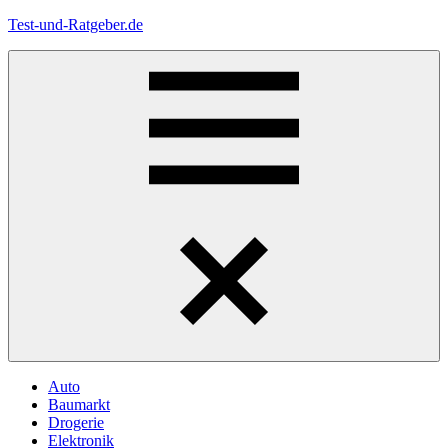
Zum
Test-und-Ratgeber.de
Inhalt
springen
Menü
Auto
Baumarkt
Drogerie
Elektronik