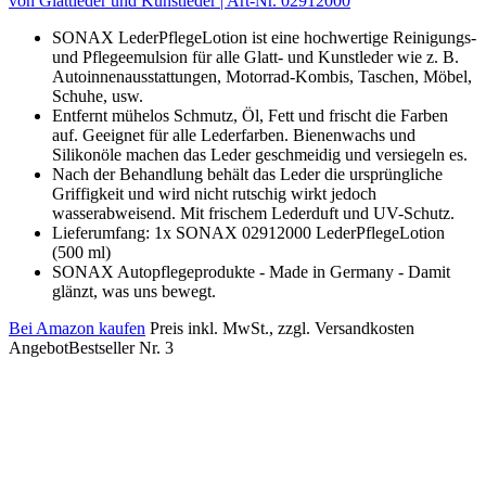
von Glattleder und Kunstleder | Art-Nr. 02912000
SONAX LederPflegeLotion ist eine hochwertige Reinigungs-
und Pflegeemulsion für alle Glatt- und Kunstleder wie z. B.
Autoinnenausstattungen, Motorrad-Kombis, Taschen, Möbel,
Schuhe, usw.
Entfernt mühelos Schmutz, Öl, Fett und frischt die Farben
auf. Geeignet für alle Lederfarben. Bienenwachs und
Silikonöle machen das Leder geschmeidig und versiegeln es.
Nach der Behandlung behält das Leder die ursprüngliche
Griffigkeit und wird nicht rutschig wirkt jedoch
wasserabweisend. Mit frischem Lederduft und UV-Schutz.
Lieferumfang: 1x SONAX 02912000 LederPflegeLotion
(500 ml)
SONAX Autopflegeprodukte - Made in Germany - Damit
glänzt, was uns bewegt.
Bei Amazon kaufen
Preis inkl. MwSt., zzgl. Versandkosten
Angebot
Bestseller Nr. 3