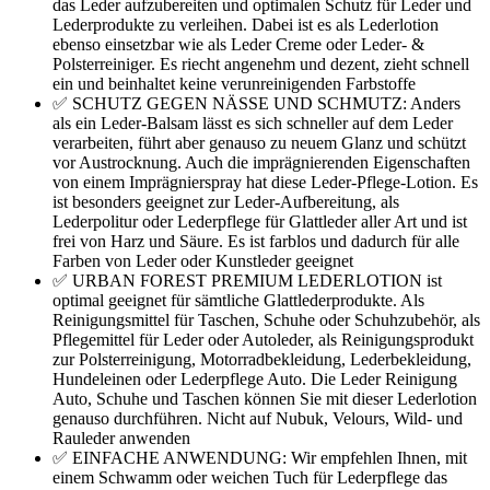
das Leder aufzubereiten und optimalen Schutz für Leder und
Lederprodukte zu verleihen. Dabei ist es als Lederlotion
ebenso einsetzbar wie als Leder Creme oder Leder- &
Polsterreiniger. Es riecht angenehm und dezent, zieht schnell
ein und beinhaltet keine verunreinigenden Farbstoffe
✅ SCHUTZ GEGEN NÄSSE UND SCHMUTZ: Anders
als ein Leder-Balsam lässt es sich schneller auf dem Leder
verarbeiten, führt aber genauso zu neuem Glanz und schützt
vor Austrocknung. Auch die imprägnierenden Eigenschaften
von einem Imprägnierspray hat diese Leder-Pflege-Lotion. Es
ist besonders geeignet zur Leder-Aufbereitung, als
Lederpolitur oder Lederpflege für Glattleder aller Art und ist
frei von Harz und Säure. Es ist farblos und dadurch für alle
Farben von Leder oder Kunstleder geeignet
✅ URBAN FOREST PREMIUM LEDERLOTION ist
optimal geeignet für sämtliche Glattlederprodukte. Als
Reinigungsmittel für Taschen, Schuhe oder Schuhzubehör, als
Pflegemittel für Leder oder Autoleder, als Reinigungsprodukt
zur Polsterreinigung, Motorradbekleidung, Lederbekleidung,
Hundeleinen oder Lederpflege Auto. Die Leder Reinigung
Auto, Schuhe und Taschen können Sie mit dieser Lederlotion
genauso durchführen. Nicht auf Nubuk, Velours, Wild- und
Rauleder anwenden
✅ EINFACHE ANWENDUNG: Wir empfehlen Ihnen, mit
einem Schwamm oder weichen Tuch für Lederpflege das