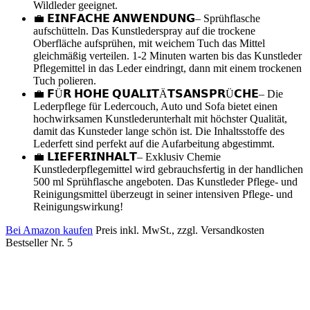
Wildleder geeignet.
💼 𝗘𝗜𝗡𝗙𝗔𝗖𝗛𝗘 𝗔𝗡𝗪𝗘𝗡𝗗𝗨𝗡𝗚– Sprühflasche
aufschütteln. Das Kunstlederspray auf die trockene
Oberfläche aufsprühen, mit weichem Tuch das Mittel
gleichmäßig verteilen. 1-2 Minuten warten bis das Kunstleder
Pflegemittel in das Leder eindringt, dann mit einem trockenen
Tuch polieren.
💼 𝗙Ü𝗥 𝗛𝗢𝗛𝗘 𝗤𝗨𝗔𝗟𝗜𝗧Ä𝗧𝗦𝗔𝗡𝗦𝗣𝗥Ü𝗖𝗛𝗘– Die
Lederpflege für Ledercouch, Auto und Sofa bietet einen
hochwirksamen Kunstlederunterhalt mit höchster Qualität,
damit das Kunsteder lange schön ist. Die Inhaltsstoffe des
Lederfett sind perfekt auf die Aufarbeitung abgestimmt.
💼 𝗟𝗜𝗘𝗙𝗘𝗥𝗜𝗡𝗛𝗔𝗟𝗧– Exklusiv Chemie
Kunstlederpflegemittel wird gebrauchsfertig in der handlichen
500 ml Sprühflasche angeboten. Das Kunstleder Pflege- und
Reinigungsmittel überzeugt in seiner intensiven Pflege- und
Reinigungswirkung!
Bei Amazon kaufen
Preis inkl. MwSt., zzgl. Versandkosten
Bestseller Nr. 5