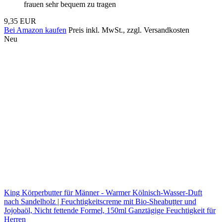
frauen sehr bequem zu tragen
9,35 EUR
Bei Amazon kaufen
Preis inkl. MwSt., zzgl. Versandkosten
Neu
King Körperbutter für Männer - Warmer Kölnisch-Wasser-Duft
nach Sandelholz | Feuchtigkeitscreme mit Bio-Sheabuţter und
Jojobaöl, Nicht fettende Formel, 150ml Ganztägige Feuchtigkeit für
Herren