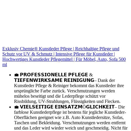
Exklusiv Chemie® Kunstleder Pflege | Reichhaltige Pflege und
Schutz vor UV & Schmutz | Intensive Pflege für Kunstleder |
Hochwertiges Kunstleder Pflegemittel | Für Möbel, Auto, Sofa 500
ml
💼 𝗣𝗥𝗢𝗙𝗘𝗦𝗦𝗜𝗢𝗡𝗘𝗟𝗟𝗘 𝗣𝗙𝗟𝗘𝗚𝗘 &
𝗧𝗜𝗘𝗙𝗘𝗡𝗪𝗜𝗥𝗞𝗦𝗔𝗠𝗘 𝗥𝗘𝗜𝗡𝗜𝗚𝗨𝗡𝗚– Dank der
Kunstleder Pflege & Reiniger bekommt das Kunstleder ihre
ursprüngliche Farbe zurück. Verschmutzungen werden
mühelos beseitigt und die Lederpflege schützt vor
Rissbildung, UV-Strahlungen, Flüssigkeiten und Flecken.
💼 𝗩𝗜𝗘𝗟𝗦𝗘𝗜𝗧𝗜𝗚𝗘 𝗘𝗜𝗡𝗦𝗔𝗧𝗭𝗠Ö𝗚𝗟𝗜𝗖𝗛𝗞𝗘𝗜𝗧– Die
farblose Kunstlederpflege ist bestens für jegliche Kunstleder-
Oberflächen geeignet wie z.B. Auto Kunstledersitze, Sofas,
Taschen und Bekleidung. Verschmutzungen werden entfernt
und das Leder wird wieder weich und geschmeidig. Nicht für