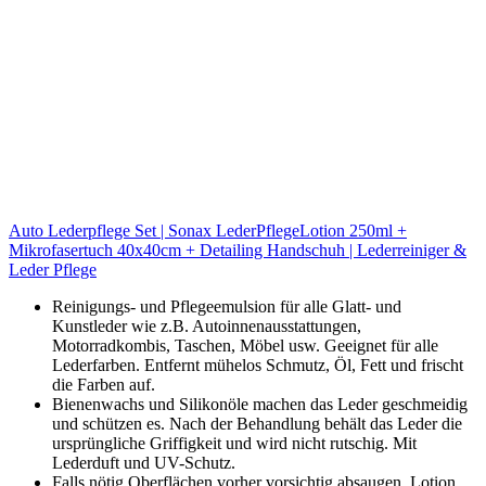
Auto Lederpflege Set | Sonax LederPflegeLotion 250ml +
Mikrofasertuch 40x40cm + Detailing Handschuh | Lederreiniger &
Leder Pflege
Reinigungs- und Pflegeemulsion für alle Glatt- und
Kunstleder wie z.B. Autoinnenausstattungen,
Motorradkombis, Taschen, Möbel usw. Geeignet für alle
Lederfarben. Entfernt mühelos Schmutz, Öl, Fett und frischt
die Farben auf.
Bienenwachs und Silikonöle machen das Leder geschmeidig
und schützen es. Nach der Behandlung behält das Leder die
ursprüngliche Griffigkeit und wird nicht rutschig. Mit
Lederduft und UV-Schutz.
Falls nötig Oberflächen vorher vorsichtig absaugen. Lotion