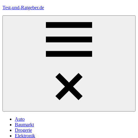
Zum
Test-und-Ratgeber.de
Inhalt
springen
Menü
Auto
Baumarkt
Drogerie
Elektronik