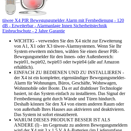
tiiwee X4 PIR Bewegungsmelder Alarm mit Fernbedienung - 120
dB - Erweiterbar - Alarmanlage Innen Sicherheitstechnik
Einbruchschutz - 2 Jahre Garantie
WICHTIG - verwenden Sie den X4 nicht zur Erweiterung
von A1, X1 oder X3 tiiwee-Alarmsystemen. Wenn Sie Ihr
System erweitern möchten, wählen Sie einen dieser PIR-
Bewegungsmelder für den Innen- oder Außenbereich:
twpir01, twpir02, twpir03 oder twpir04 (alle auf Amazon
erhältlich).
EINFACH ZU BEDIENEN UND ZU INSTALLIEREN -
der X4 ist ein kompletter, eigenständiger Bewegungsmelder-
Alarm für Wohnungen, Büros, Geschäfte, Wohnwagen,
Wohnmobile oder Boote. Da er auf drahtloser Technologie
basiert, ist das System einfach zu installieren. Das Signal der
Fernbedienung geht durch Wände und Türen hindurch.
Deshalb können Sie den X4 von einem anderen Raum oder
von außerhalb Ihres Hauses aus aktivieren und deaktivieren.
Das System ist sofort einsatzbereit.
WARUM DIESES PRODUKT BESSER IST ALS
ANDERE (I) - im Gegensatz zu anderen Bewegungsmeldern
wird der X4 mit 3 x 1,5 V AA-Batterien (im Lieferumfang