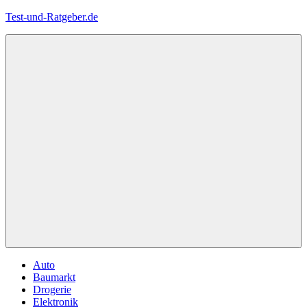
Zum
Test-und-Ratgeber.de
Inhalt
springen
Menü
Auto
Baumarkt
Drogerie
Elektronik