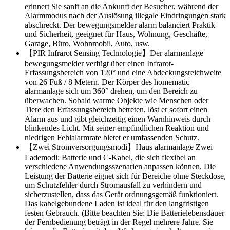
erinnert Sie sanft an die Ankunft der Besucher, während der
Alarmmodus nach der Auslösung illegale Eindringungen stark
abschreckt. Der bewegungsmelder alarm balanciert Praktik
und Sicherheit, geeignet für Haus, Wohnung, Geschäfte,
Garage, Büro, Wohnmobil, Auto, usw.
【PIR Infrarot Sensing Technologie】Der alarmanlage
bewegungsmelder verfügt über einen Infrarot-
Erfassungsbereich von 120° und eine Abdeckungsreichweite
von 26 Fuß / 8 Metern. Der Körper des homematic
alarmanlage sich um 360° drehen, um den Bereich zu
überwachen. Sobald warme Objekte wie Menschen oder
Tiere den Erfassungsbereich betreten, löst er sofort einen
Alarm aus und gibt gleichzeitig einen Warnhinweis durch
blinkendes Licht. Mit seiner empfindlichen Reaktion und
niedrigen Fehlalarmrate bietet er umfassenden Schutz.
【Zwei Stromversorgungsmodi】Haus alarmanlage Zwei
Lademodi: Batterie und C-Kabel, die sich flexibel an
verschiedene Anwendungsszenarien anpassen können. Die
Leistung der Batterie eignet sich für Bereiche ohne Steckdose,
um Schutzfehler durch Stromausfall zu verhindern und
sicherzustellen, dass das Gerät ordnungsgemäß funktioniert.
Das kabelgebundene Laden ist ideal für den langfristigen
festen Gebrauch. (Bitte beachten Sie: Die Batterielebensdauer
der Fernbedienung beträgt in der Regel mehrere Jahre. Sie