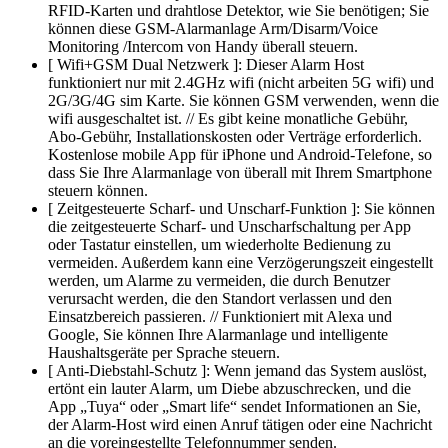
RFID-Karten und drahtlose Detektor, wie Sie benötigen; Sie
können diese GSM-Alarmanlage Arm/Disarm/Voice
Monitoring /Intercom von Handy überall steuern.
[ Wifi+GSM Dual Netzwerk ]: Dieser Alarm Host
funktioniert nur mit 2.4GHz wifi (nicht arbeiten 5G wifi) und
2G/3G/4G sim Karte. Sie können GSM verwenden, wenn die
wifi ausgeschaltet ist. // Es gibt keine monatliche Gebühr,
Abo-Gebühr, Installationskosten oder Verträge erforderlich.
Kostenlose mobile App für iPhone und Android-Telefone, so
dass Sie Ihre Alarmanlage von überall mit Ihrem Smartphone
steuern können.
[ Zeitgesteuerte Scharf- und Unscharf-Funktion ]: Sie können
die zeitgesteuerte Scharf- und Unscharfschaltung per App
oder Tastatur einstellen, um wiederholte Bedienung zu
vermeiden. Außerdem kann eine Verzögerungszeit eingestellt
werden, um Alarme zu vermeiden, die durch Benutzer
verursacht werden, die den Standort verlassen und den
Einsatzbereich passieren. // Funktioniert mit Alexa und
Google, Sie können Ihre Alarmanlage und intelligente
Haushaltsgeräte per Sprache steuern.
[ Anti-Diebstahl-Schutz ]: Wenn jemand das System auslöst,
ertönt ein lauter Alarm, um Diebe abzuschrecken, und die
App „Tuya“ oder „Smart life“ sendet Informationen an Sie,
der Alarm-Host wird einen Anruf tätigen oder eine Nachricht
an die voreingestellte Telefonnummer senden.