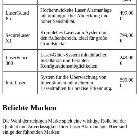
Hochentwickelte Laser Alarmanlage
LaserGuard
499,00
mit umfangreicher Abdeckung und
Pro
€
hoher Sensibilität.
Komplettes Laserzaun-System für
SecureLaser
799,00
den Außenbereich, ideal für große
X1
€
Grundstücke.
Laser-Gitter-System mit einfacher
LaserFence
249,00
Installation und flexiblen
300
€
Konfigurationsmöglichkeiten.
System für die Überwachung von
599,00
IntraLaser
Innenräumen mit mehreren
€
Laserstrahlen für präzise Erkennung.
Beliebte Marken
Die Wahl der richtigen Marke spielt eine wichtige Rolle bei der
Qualität und Zuverlässigkeit Ihrer Laser Alarmanlage. Hier sind
einige der führenden Marken: