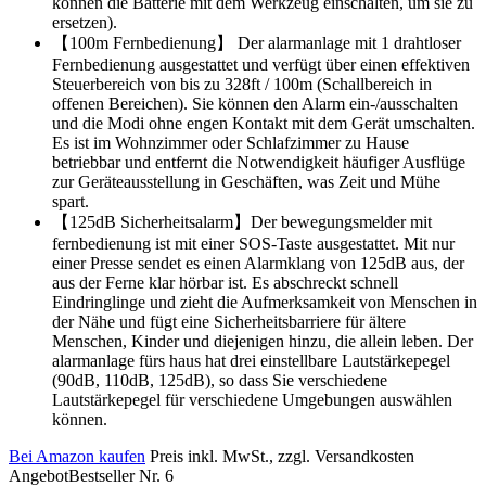
können die Batterie mit dem Werkzeug einschalten, um sie zu
ersetzen).
【100m Fernbedienung】 Der alarmanlage mit 1 drahtloser
Fernbedienung ausgestattet und verfügt über einen effektiven
Steuerbereich von bis zu 328ft / 100m (Schallbereich in
offenen Bereichen). Sie können den Alarm ein-/ausschalten
und die Modi ohne engen Kontakt mit dem Gerät umschalten.
Es ist im Wohnzimmer oder Schlafzimmer zu Hause
betriebbar und entfernt die Notwendigkeit häufiger Ausflüge
zur Geräteausstellung in Geschäften, was Zeit und Mühe
spart.
【125dB Sicherheitsalarm】Der bewegungsmelder mit
fernbedienung ist mit einer SOS-Taste ausgestattet. Mit nur
einer Presse sendet es einen Alarmklang von 125dB aus, der
aus der Ferne klar hörbar ist. Es abschreckt schnell
Eindringlinge und zieht die Aufmerksamkeit von Menschen in
der Nähe und fügt eine Sicherheitsbarriere für ältere
Menschen, Kinder und diejenigen hinzu, die allein leben. Der
alarmanlage fürs haus hat drei einstellbare Lautstärkepegel
(90dB, 110dB, 125dB), so dass Sie verschiedene
Lautstärkepegel für verschiedene Umgebungen auswählen
können.
Bei Amazon kaufen
Preis inkl. MwSt., zzgl. Versandkosten
Angebot
Bestseller Nr. 6