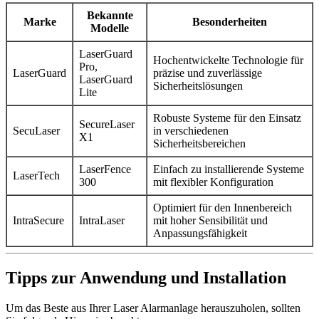
Bekannte
Marke
Besonderheiten
Modelle
LaserGuard
Hochentwickelte Technologie für
Pro,
LaserGuard
präzise und zuverlässige
LaserGuard
Sicherheitslösungen
Lite
Robuste Systeme für den Einsatz
SecureLaser
SecuLaser
in verschiedenen
X1
Sicherheitsbereichen
LaserFence
Einfach zu installierende Systeme
LaserTech
300
mit flexibler Konfiguration
Optimiert für den Innenbereich
IntraSecure
IntraLaser
mit hoher Sensibilität und
Anpassungsfähigkeit
Tipps zur Anwendung und Installation
Um das Beste aus Ihrer Laser Alarmanlage herauszuholen, sollten