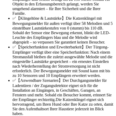
Objekt in den Erfassungsbereich gelangt, werden Sie
umgehend alarmiert – für Ihre Sicherheit und die Ihrer
Familie.
✅【Klingeltöne & Lautstärke】Die Katzenklingel mit
Bewegungsmelder für außen verfügt über 58 Melodien und 5
einstellbare Lautstärkestufen von 0 (stumm) bis 110 dB.
Sobald der Sensor eine Bewegung erkennt, blinkt die LED-
Leuchte des Empfängers blau und die Melodie wird
abgespielt – so verpassen Sie garantiert keinen Besucher.
✅【Speicherfunktion und Erweiterbarkeit】Der Türgong-
Empfänger verfügt über eine Speicherfunktion: Nach einem
Stromausfall bleiben die zuletzt ausgewählte Melodie und die
eingestellte Lautstärke gespeichert – ein erneutes Einstellen
nach Wiederherstellung der Stromversorgung ist nicht
erforderlich. Der Bewegungsmelder mit Sound kann mit bis
zu 10 Sensoren und 10 Empfängern erweitert werden.
✅【Anwendbare Szenarien】Der Durchgangsmelder für
Ladentüren / der Zugangsdetektor eignet sich für die
Installation an Eingängen, in Geschäften, Garagen, an
Fenstern und mehr. Sobald ein Besucher kommt, erinnert Sie
der Empfänger rechtzeitig.Die Katzenklingel eignet sich
hervorragend, um Ihren Hund oder Ihre Katze zu orten, damit
Sie den Aufenthaltsort Ihrer Haustiere jederzeit im Blick
haben.