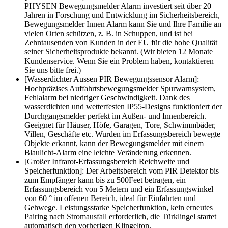
PHYSEN Bewegungsmelder Alarm investiert seit über 20
Jahren in Forschung und Entwicklung im Sicherheitsbereich,
Bewegungsmelder Innen Alarm kann Sie und Ihre Familie an
vielen Orten schützen, z. B. in Schuppen, und ist bei
Zehntausenden von Kunden in der EU für die hohe Qualität
seiner Sicherheitsprodukte bekannt. (Wir bieten 12 Monate
Kundenservice. Wenn Sie ein Problem haben, kontaktieren
Sie uns bitte frei.)
[Wasserdichter Aussen PIR Bewegungssensor Alarm]:
Hochpräzises Auffahrtsbewegungsmelder Spurwarnsystem,
Fehlalarm bei niedriger Geschwindigkeit. Dank des
wasserdichten und wetterfesten IP55-Designs funktioniert der
Durchgangsmelder perfekt im Außen- und Innenbereich.
Geeignet für Häuser, Höfe, Garagen, Tore, Schwimmbäder,
Villen, Geschäfte etc. Wurden im Erfassungsbereich bewegte
Objekte erkannt, kann der Bewegungsmelder mit einem
Blaulicht-Alarm eine leichte Veränderung erkennen.
[Großer Infrarot-Erfassungsbereich Reichweite und
Speicherfunktion]: Der Arbeitsbereich vom PIR Detektor bis
zum Empfänger kann bis zu 500Feet betragen, ein
Erfassungsbereich von 5 Metern und ein Erfassungswinkel
von 60 ° im offenen Bereich, ideal für Einfahrten und
Gehwege. Leistungsstarke Speicherfunktion, kein erneutes
Pairing nach Stromausfall erforderlich, die Türklingel startet
automatisch den vorherigen Klingelton.