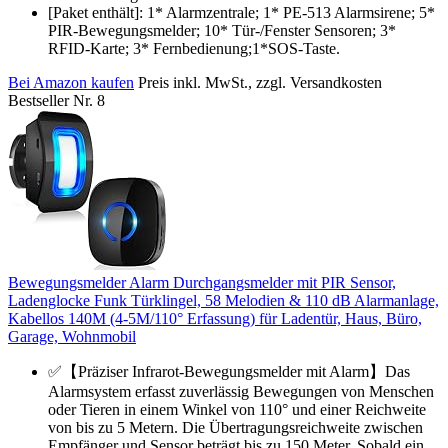
[Paket enthält]: 1* Alarmzentrale; 1* PE-513 Alarmsirene; 5*
PIR-Bewegungsmelder; 10* Tür-/Fenster Sensoren; 3*
RFID-Karte; 3* Fernbedienung;1*SOS-Taste.
Bei Amazon kaufen
Preis inkl. MwSt., zzgl. Versandkosten
Bestseller Nr. 8
Bewegungsmelder Alarm Durchgangsmelder mit PIR Sensor,
Ladenglocke Funk Türklingel, 58 Melodien & 110 dB Alarmanlage,
Kabellos 140M (4-5M/110° Erfassung) für Ladentür, Haus, Büro,
Garage, Wohnmobil
✅【Präziser Infrarot-Bewegungsmelder mit Alarm】Das
Alarmsystem erfasst zuverlässig Bewegungen von Menschen
oder Tieren in einem Winkel von 110° und einer Reichweite
von bis zu 5 Metern. Die Übertragungsreichweite zwischen
Empfänger und Sensor beträgt bis zu 150 Meter. Sobald ein