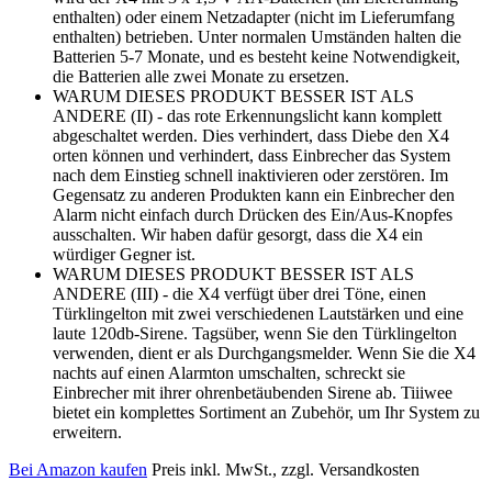
enthalten) oder einem Netzadapter (nicht im Lieferumfang
enthalten) betrieben. Unter normalen Umständen halten die
Batterien 5-7 Monate, und es besteht keine Notwendigkeit,
die Batterien alle zwei Monate zu ersetzen.
WARUM DIESES PRODUKT BESSER IST ALS
ANDERE (II) - das rote Erkennungslicht kann komplett
abgeschaltet werden. Dies verhindert, dass Diebe den X4
orten können und verhindert, dass Einbrecher das System
nach dem Einstieg schnell inaktivieren oder zerstören. Im
Gegensatz zu anderen Produkten kann ein Einbrecher den
Alarm nicht einfach durch Drücken des Ein/Aus-Knopfes
ausschalten. Wir haben dafür gesorgt, dass die X4 ein
würdiger Gegner ist.
WARUM DIESES PRODUKT BESSER IST ALS
ANDERE (III) - die X4 verfügt über drei Töne, einen
Türklingelton mit zwei verschiedenen Lautstärken und eine
laute 120db-Sirene. Tagsüber, wenn Sie den Türklingelton
verwenden, dient er als Durchgangsmelder. Wenn Sie die X4
nachts auf einen Alarmton umschalten, schreckt sie
Einbrecher mit ihrer ohrenbetäubenden Sirene ab. Tiiiwee
bietet ein komplettes Sortiment an Zubehör, um Ihr System zu
erweitern.
Bei Amazon kaufen
Preis inkl. MwSt., zzgl. Versandkosten