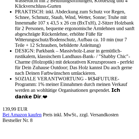
wasserdicht mit 2 Belüftungsöffnungen, Kordelzug und 4
Klickverschluss-Gurten
PRAKTISCH: inkl. Abdeckung zum Schutz vor Regen,
Schnee, Schmutz, Staub, Wind, Wetter, Sonne; Truhe mit
Innenmaße 107 x 43,5 x 26 cm (BxTxH), 2-Sitzer Holzbank
für 2 Personen, bequeme ergonomische Armlehnen und sanft
abgeschrägte Rückenlehne, erhöhte Füße für
Witterungsschutz/Bodenschutz, Aufbau ca. 10 min (nur 7
Teile + 12 Schrauben, bebilderte Anleitung)
DESIGN: Parkbank – Massivholz-Lasur in gemütlich-
rustikalem, klassischem Landhaus-Bank- / "Shabby Chic"-
Charme (Holzoptik) mit dekorativen Kreuzsprossen - perfekt
für Dein Zuhause Outdoor; Das Holz kannst Du auch gerne
nach Deinen Farbwünschen umlackieren.
SOZIALE VERANTWORTUNG - ¥€$4FUTURE-
Programm: 1% meiner Einnahmen durch meinen Verkauf
werden an wohltätige Organisationen gespendet. 𝗜𝗰𝗵
𝗱𝗮𝗻𝗸𝗲 𝗗𝗶𝗿.❤️
139,99 EUR
Bei Amazon kaufen
Preis inkl. MwSt., zzgl. Versandkosten
Bestseller Nr. 8