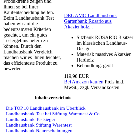
Produktreihe zeigen und
Ihnen so bei Ihrer
Kaufentscheidung helfen.
DEGAMO Landhausbank
Beim Landhausbank Test
Gartenbank Rosario aus
haben wir auf die
Akazienholz...
bedeutsamsten Kriterien
geachtet, um ein gutes
Sitzbank ROSARIO 3-sitzer
Testergebnis liefern zu
im klassischen Landhaus-
können. Durch den
Design
Landhausbank Vergleich
Material: massives Akatzien -
machen wir es Ihnen leichter,
Hartholz
das effizienteste Produkt zu
Behandlung: geölt
bewerten.
119,98 EUR
Bei Amazon kaufen
Preis inkl.
MwSt., zzgl. Versandkosten
Inhaltsverzeichnis
Die TOP 10 Landhausbank im Überblick
Landhausbank Test bei Stiftung Warentest & Co
Landhausbank Testsieger
Landhausbank Stiftung Warentest
Landhausbank Neuerscheinungen