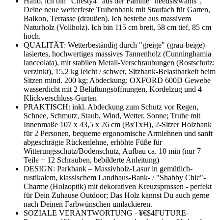
Hallo, ich bin "Chesty4" aus der Familie "needs&wants",
Deine neue wetterfeste Truhenbank mit Staufach für Garten,
Balkon, Terrasse (draußen). Ich bestehe aus massivem
Naturholz (Vollholz). Ich bin 115 cm breit, 58 cm tief, 85 cm
hoch.
QUALITÄT: Wetterbeständig durch "greige" (grau-beige)
lasiertes, hochwertiges massives Tannenholz (Cunninghamia
lanceolata), mit stabilen Metall-Verschraubungen (Rostschutz:
verzinkt), 15,2 kg leicht / schwer, Sitzbank-Belastbarkeit beim
Sitzen mind. 200 kg; Abdeckung: OXFORD 600D Gewebe
wasserdicht mit 2 Belüftungsöffnungen, Kordelzug und 4
Klickverschluss-Gurten
PRAKTISCH: inkl. Abdeckung zum Schutz vor Regen,
Schnee, Schmutz, Staub, Wind, Wetter, Sonne; Truhe mit
Innenmaße 107 x 43,5 x 26 cm (BxTxH), 2-Sitzer Holzbank
für 2 Personen, bequeme ergonomische Armlehnen und sanft
abgeschrägte Rückenlehne, erhöhte Füße für
Witterungsschutz/Bodenschutz, Aufbau ca. 10 min (nur 7
Teile + 12 Schrauben, bebilderte Anleitung)
DESIGN: Parkbank – Massivholz-Lasur in gemütlich-
rustikalem, klassischem Landhaus-Bank- / "Shabby Chic"-
Charme (Holzoptik) mit dekorativen Kreuzsprossen - perfekt
für Dein Zuhause Outdoor; Das Holz kannst Du auch gerne
nach Deinen Farbwünschen umlackieren.
SOZIALE VERANTWORTUNG - ¥€$4FUTURE-