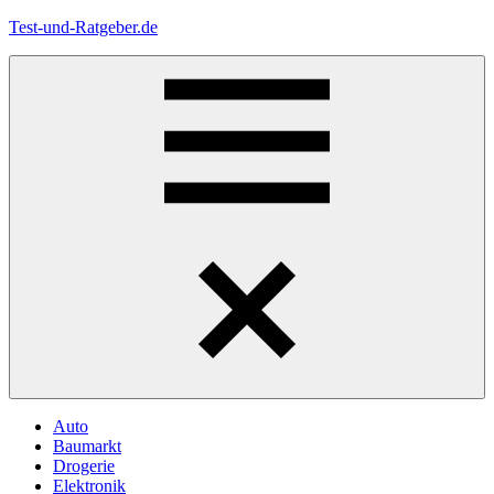
Zum
Test-und-Ratgeber.de
Inhalt
springen
Menü
Auto
Baumarkt
Drogerie
Elektronik