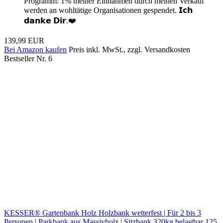
Programm: 1% meiner Einnahmen durch meinen Verkauf
werden an wohltätige Organisationen gespendet. 𝗜𝗰𝗵
𝗱𝗮𝗻𝗸𝗲 𝗗𝗶𝗿.❤️
139,99 EUR
Bei Amazon kaufen
Preis inkl. MwSt., zzgl. Versandkosten
Bestseller Nr. 6
KESSER® Gartenbank Holz Holzbank wetterfest | Für 2 bis 3
Personen | Parkbank aus Massivholz | Sitzbank 320kg belastbar 125