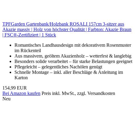
TPFGarden Gartenbank/Holzbank ROSALI 157cm 3-sitzer aus
Akazie massiv | Holz von höchster Qualität | Farbton: Akazie Braun
| FSC®-Zertifiziert | 1 Stück
Romantisches Landhausdesign mit dekorativem Rosenmuster
im Rückenteil
Aus massivem, geöltem Akazienholz – wetterfest & langlebig
Besonders solide verarbeitet – für starke Belastungen geeignet
Pflegeleicht – gelegentliches Nachölen genügt
Schnelle Montage – inkl. aller Beschläge & Anleitung im
Karton
154,99 EUR
Bei Amazon kaufen
Preis inkl. MwSt., zzgl. Versandkosten
Neu