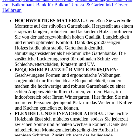
cm | Balkonbank Bank für Balkon Terrasse & Garten inkl. Cover
Hellbraun
𝐇𝐎𝐂𝐇𝐖𝐄𝐑𝐓𝐈𝐆𝐄𝐒 𝐌𝐀𝐓𝐄𝐑𝐈𝐀𝐋: Genießen Sie wertvolle
Momente auf der stilvollen Gartenbank. Hergestellt aus einem
strapazierfähigem, robustem und lackiertem Holz - profitieren
Sie von der außergewöhnlich hohen Qualität, Langlebigkeit
und einem optimalen Komfort. Dank des großfaserigen
Holzes ist die ultra stabile Gartenbank deutlich
abnutzungsresistenter als herkömmliche Gartenbänke. Die
zusätzliche Lackierung sorgt für optimalen Schutz vor
Schlechtwetterschäden, Kratzern und UV.
𝐁𝐄𝐐𝐔𝐄𝐌𝐄𝐑 𝐏𝐋𝐀𝐓𝐙 𝐅Ü𝐑 𝐕𝐈𝐄𝐋𝐄 𝐏𝐄𝐑𝐒𝐎𝐍𝐄𝐍:
Geschwungene Formen und ergonomische Wölbungen
sorgen nicht nur für eine ideale Bequemlichkeit, sondern
machen die hochwertige und robuste Gartenbank zu einer
echten Augenweide in Ihrem Garten, vor dem Haus, im
Indoorbereich oder Ihrem Wintergarten. Hier finden Sie mit
mehreren Personen genügend Platz um das Wetter mit Kaffee
und Kuchen genießen zu können.
𝐅𝐋𝐄𝐗𝐈𝐁𝐄𝐋 𝐔𝐍𝐃 𝐄𝐈𝐍𝐅𝐀𝐂𝐇𝐄𝐑 𝐀𝐔𝐅𝐁𝐀𝐔: Die leichte
Holzbank lässt sich mühelos umstellen, sodass Sie jederzeit
zwischen Sonne und Schatten wechseln können. Dank des
mitgelieferten Montagematerials gelingt der Aufbau in
wenigen Schritten. Zusätzlich sorgt das beiliegende