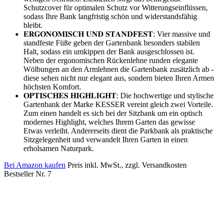
Schutzcover für optimalen Schutz vor Witterungseinflüssen,
sodass Ihre Bank langfristig schön und widerstandsfähig
bleibt.
𝐄𝐑𝐆𝐎𝐍𝐎𝐌𝐈𝐒𝐂𝐇 𝐔𝐍𝐃 𝐒𝐓𝐀𝐍𝐃𝐅𝐄𝐒𝐓: Vier massive und
standfeste Füße geben der Gartenbank besonders stabilen
Halt, sodass ein umkippen der Bank ausgeschlossen ist.
Neben der ergonomischen Rückenlehne runden elegante
Wölbungen an den Armlehnen die Gartenbank zusätzlich ab -
diese sehen nicht nur elegant aus, sondern bieten Ihren Armen
höchsten Komfort.
𝐎𝐏𝐓𝐈𝐒𝐂𝐇𝐄𝐒 𝐇𝐈𝐆𝐇𝐋𝐈𝐆𝐇𝐓: Die hochwertige und stylische
Gartenbank der Marke KESSER vereint gleich zwei Vorteile.
Zum einen handelt es sich bei der Sitzbank um ein optisch
modernes Highlight, welches Ihrem Garten das gewisse
Etwas verleiht. Andererseits dient die Parkbank als praktische
Sitzgelegenheit und verwandelt Ihren Garten in einen
erholsamen Naturpark.
Bei Amazon kaufen
Preis inkl. MwSt., zzgl. Versandkosten
Bestseller Nr. 7