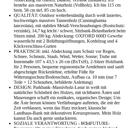
bestehe aus massivem Naturholz (Vollholz). Ich bin 115 cm
breit, 58 cm tief, 85 cm hoch.
QUALITÄT: Outdoor wetterbeständig durch weiß lasiertes,
hochwertiges massives Tannenholz (Cunninghamia
lanceolata), mit stabilen Metall-Verschraubungen (Rostschutz:
verzinkt), 14,7 kg leicht / schwer, Sitzbank-Belastbarkeit beim
Sitzen mind. 200 kg; Abdeckung: OXFORD 600D Gewebe
wasserdicht mit 2 Belüftungsöffnungen, Kordelzug und 4
Klickverschluss-Gurten
PRAKTISCH: inkl. Abdeckung zum Schutz vor Regen,
Schnee, Schmutz, Staub, Wind, Wetter, Sonne; Truhe mit
Innenmaße 107 x 43,5 x 26 cm (BxTxH), 2-Sitzer Holzbank
für 2 Personen, bequeme ergonomische Armlehnen und sanft
abgeschrägte Rückenlehne, erhöhte Füße für
Witterungsschutz/Bodenschutz, Aufbau ca. 10 min (nur 7
Teile + 12 Schrauben, bebilderte Anleitung)
DESIGN: Parkbank–Massivholz-Lasur in weiß mit
natürlicher Schönheit des Holzes, mit sichtbaren Ästen und
Maserungen schafft ein rustikales, organisches Design; Um
die Äste herum können Verfärbungen auftreten, die mit der
Zeit verblassen, wenn das Harz trocknet; klassische
Landhaus-Bank mit dekorativen Kreuzsprossen. Mein Holz
kannst Du auch gerne umlackieren.
SOZIALE VERANTWORTUNG - ¥€$4FUTURE-