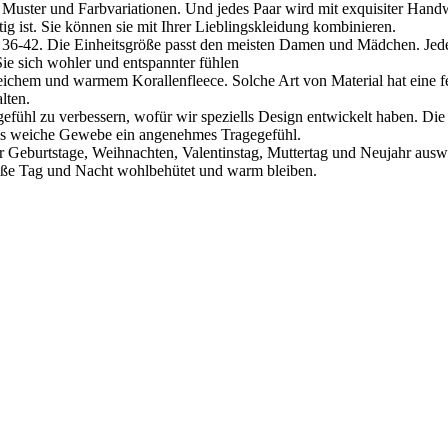
 Muster und Farbvariationen. Und jedes Paar wird mit exquisiter Handw
tig ist. Sie können sie mit Ihrer Lieblingskleidung kombinieren.
36-42. Die Einheitsgröße passt den meisten Damen und Mädchen. Jede
e sich wohler und entspannter fühlen
ichem und warmem Korallenfleece. Solche Art von Material hat eine fe
lten.
gefühl zu verbessern, wofür wir speziells Design entwickelt haben. D
 das weiche Gewebe ein angenehmes Tragegefühl.
 Geburtstage, Weihnachten, Valentinstag, Muttertag und Neujahr auswä
ße Tag und Nacht wohlbehütet und warm bleiben.