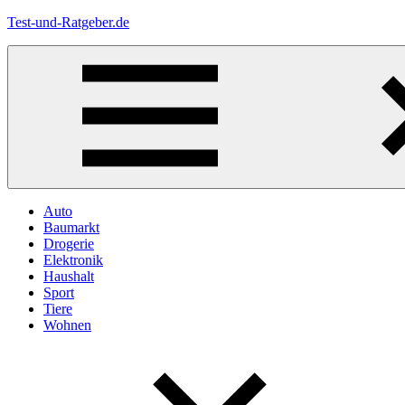
Zum
Test-und-Ratgeber.de
Inhalt
springen
Menü
Auto
Baumarkt
Drogerie
Elektronik
Haushalt
Sport
Tiere
Wohnen