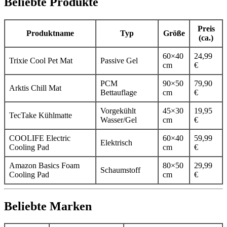
Beliebte Produkte
Preis
Produktname
Typ
Größe
(ca.)
60×40
24,99
Trixie Cool Pet Mat
Passive Gel
cm
€
PCM
90×50
79,90
Arktis Chill Mat
Bettauflage
cm
€
Vorgekühlt
45×30
19,95
TecTake Kühlmatte
Wasser/Gel
cm
€
COOLIFE Electric
60×40
59,99
Elektrisch
Cooling Pad
cm
€
Amazon Basics Foam
80×50
29,99
Schaumstoff
Cooling Pad
cm
€
Beliebte Marken