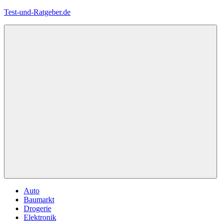
Zum
Test-und-Ratgeber.de
Inhalt
springen
Menü
Auto
Baumarkt
Drogerie
Elektronik