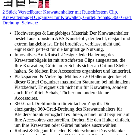
2 Stück Verstellbarer Krawattenhalter mit Rutschfestem Clip,
Krawattenbügel Organizer für Krawatten, Gürtel, Schals, 360-Grad-
Drehung, Schwarz
Hochwertiges & Langlebiges Material: Der Krawattenhalter
besteht aus robustem ABS-Kunststoff, der leicht, elegant und
extrem langlebig ist. Er ist bruchfest, verblasst nicht und
eignet sich perfekt für die langfristige Nutzung.
Innovatives Anti-Rutsch-Design: Jede Halterung des
Krawattenbügels ist mit rutschfesten Clips ausgestattet, die
Ihre Krawatten, Gürtel oder Schals sicher an Ort und Stelle
halten. So bleiben Ihre Accessoires organisiert und knitterfrei.
Platzsparend & Vielseitig: Mit bis zu 20 Halterungen bietet
dieser Gürtel Organizer maximalen Stauraum bei minimalem
Platzbedarf. Er eignet sich nicht nur für Krawatten, sondern
auch für Gürtel, Schals, Tücher und andere kleine
Accessoires.
360-Grad-Drehfunktion für einfachen Zugriff: Die
einzigartige 360-Grad-Drehung des Krawattenhalters für
Kleiderschrank ermöglicht es Ihnen, schnell und bequem auf
Ihre Accessoires zuzugreifen. Drehen Sie den Halter einfach,
um Ihre Krawatten oder Gürtel mühelos auszuwählen.
Robust & Elegant für jeden Kleiderschrank: Das schlanke