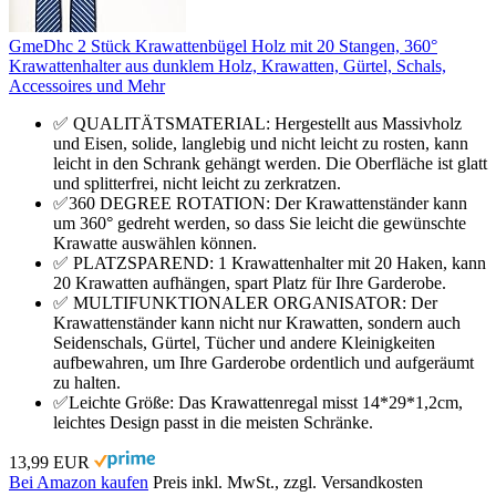
GmeDhc 2 Stück Krawattenbügel Holz mit 20 Stangen, 360°
Krawattenhalter aus dunklem Holz, Krawatten, Gürtel, Schals,
Accessoires und Mehr
✅ QUALITÄTSMATERIAL: Hergestellt aus Massivholz
und Eisen, solide, langlebig und nicht leicht zu rosten, kann
leicht in den Schrank gehängt werden. Die Oberfläche ist glatt
und splitterfrei, nicht leicht zu zerkratzen.
✅360 DEGREE ROTATION: Der Krawattenständer kann
um 360° gedreht werden, so dass Sie leicht die gewünschte
Krawatte auswählen können.
✅ PLATZSPAREND: 1 Krawattenhalter mit 20 Haken, kann
20 Krawatten aufhängen, spart Platz für Ihre Garderobe.
✅ MULTIFUNKTIONALER ORGANISATOR: Der
Krawattenständer kann nicht nur Krawatten, sondern auch
Seidenschals, Gürtel, Tücher und andere Kleinigkeiten
aufbewahren, um Ihre Garderobe ordentlich und aufgeräumt
zu halten.
✅Leichte Größe: Das Krawattenregal misst 14*29*1,2cm,
leichtes Design passt in die meisten Schränke.
13,99 EUR
Bei Amazon kaufen
Preis inkl. MwSt., zzgl. Versandkosten