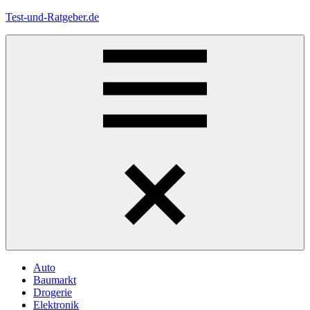
Zum
Test-und-Ratgeber.de
Inhalt
springen
Menü
Auto
Baumarkt
Drogerie
Elektronik