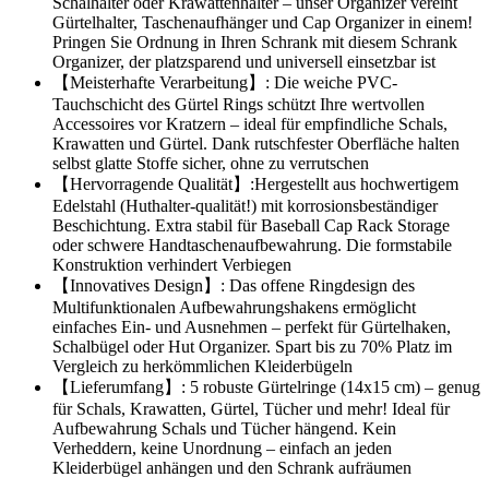
Schalhalter oder Krawattenhalter – unser Organizer vereint
Gürtelhalter, Taschenaufhänger und Cap Organizer in einem!
Pringen Sie Ordnung in Ihren Schrank mit diesem Schrank
Organizer, der platzsparend und universell einsetzbar ist
【Meisterhafte Verarbeitung】: Die weiche PVC-
Tauchschicht des Gürtel Rings schützt Ihre wertvollen
Accessoires vor Kratzern – ideal für empfindliche Schals,
Krawatten und Gürtel. Dank rutschfester Oberfläche halten
selbst glatte Stoffe sicher, ohne zu verrutschen
【Hervorragende Qualität】:Hergestellt aus hochwertigem
Edelstahl (Huthalter-qualität!) mit korrosionsbeständiger
Beschichtung. Extra stabil für Baseball Cap Rack Storage
oder schwere Handtaschenaufbewahrung. Die formstabile
Konstruktion verhindert Verbiegen
【Innovatives Design】: Das offene Ringdesign des
Multifunktionalen Aufbewahrungshakens ermöglicht
einfaches Ein- und Ausnehmen – perfekt für Gürtelhaken,
Schalbügel oder Hut Organizer. Spart bis zu 70% Platz im
Vergleich zu herkömmlichen Kleiderbügeln
【Lieferumfang】: 5 robuste Gürtelringe (14x15 cm) – genug
für Schals, Krawatten, Gürtel, Tücher und mehr! Ideal für
Aufbewahrung Schals und Tücher hängend. Kein
Verheddern, keine Unordnung – einfach an jeden
Kleiderbügel anhängen und den Schrank aufräumen