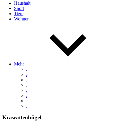
Haushalt
Sport
Tiere
Wohnen
Mehr
.
.
.
.
.
.
.
.
Krawattenbügel