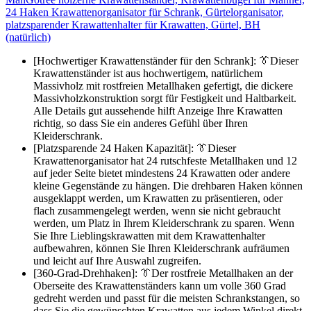
24 Haken Krawattenorganisator für Schrank, Gürtelorganisator,
platzsparender Krawattenhalter für Krawatten, Gürtel, BH
(natürlich)
[Hochwertiger Krawattenständer für den Schrank]: 👔Dieser
Krawattenständer ist aus hochwertigem, natürlichem
Massivholz mit rostfreien Metallhaken gefertigt, die dickere
Massivholzkonstruktion sorgt für Festigkeit und Haltbarkeit.
Alle Details gut aussehende hilft Anzeige Ihre Krawatten
richtig, so dass Sie ein anderes Gefühl über Ihren
Kleiderschrank.
[Platzsparende 24 Haken Kapazität]: 👔Dieser
Krawattenorganisator hat 24 rutschfeste Metallhaken und 12
auf jeder Seite bietet mindestens 24 Krawatten oder andere
kleine Gegenstände zu hängen. Die drehbaren Haken können
ausgeklappt werden, um Krawatten zu präsentieren, oder
flach zusammengelegt werden, wenn sie nicht gebraucht
werden, um Platz in Ihrem Kleiderschrank zu sparen. Wenn
Sie Ihre Lieblingskrawatten mit dem Krawattenhalter
aufbewahren, können Sie Ihren Kleiderschrank aufräumen
und leicht auf Ihre Auswahl zugreifen.
[360-Grad-Drehhaken]: 👔Der rostfreie Metallhaken an der
Oberseite des Krawattenständers kann um volle 360 Grad
gedreht werden und passt für die meisten Schrankstangen, so
dass Sie die gewünschten Krawatten aus jedem Winkel direkt