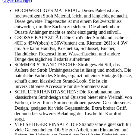
(Style B/Beige)
HOCHWERTIGES MATERIAL: Dieses Paket ist aus
hochwertigem Stroh Material, leicht und langlebig gemacht.
Diese gewebte Tragetasche ist mit einem Reißverschluss
entworfen, um Ihre Sachen zu sichern. Die abnehmbare
Quaste Anhänger macht es mehr einzigartig und stilvoll.
GROSSE KAPAZITÄT: Die Größe der Strohhandtasche ist
40H x 45W(oben) x 36W(unten) cm. Riemen: 26H x 4,3W
cm. Sie kann Handys, Kosmetika, Schlüssel, Bücher,
Handtücher, Regenschirme, Wasserflaschen und andere
Dinge des täglichen Bedarfs aufnehmen.
SOMMER STRANDTASCHE: Stroh gewebt Stil, das
Äußere der Stroh Umhängetasche ist lässig und modisch. Die
natürliche Farbe des Strohs, ergänzt mit einer Vintage-Quaste,
schafft einen klassischen Strand-Look. Sie ist ein
unverzichtbares Accessoire für die Sommersaison.
SCHULTERHANDTASCHEN: Die Kombination aus
klassischem Strohdesign und Quasten bietet eine Vielzahl von
Farben, die zu Ihren Sommeroptionen passen. Geschlossenes
Design, geeignet für viele Gegenstände. Extra breiter Griff,
der auch bei schwerer Beladung der Tasche für Komfort
sorgt.
VIELSEITIGER EINSATZ: Die Strandtasche eignet sich für
viele Gelegenheiten. Ob Sie zur Arbeit, zum Einkaufen, auf