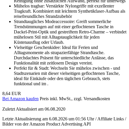
Reinigung ohne zusätzlichen Aufwand, perfekt für unterwegs
Mühelos tragbar: Verstärkte Nylongriffe mit exzellenter
Tragkraft. Kombiniert mit leichtem Synthetikfaser-Aufbau als
reisefreundliches Strandzubehör
Strandtaugliches Modeaccessoire: Greift sommerliche
Trendstimmungen auf mit einer geflochtenen Tasche in
Dackel-Print-Optik und gestreiftem Retro-Charme – verbindet
mühelosen Stil mit Alltagstauglichkeit für jeden
Küstenausflug oder Urlaub.
Vielseitige Geschenkidee: Ideal für Ferien und
Alltagsmomente als strapazierfähige Strandtasche.
Durchdachtes Präsent für unterschiedliche Anlässe, das
Funktionalität mit zeitlosem Design vereint.
Perfekt für & Stadt: Wechseln Sie mühelos zwischen - und
Stadtszenarien mit dieser vielseitigen geflochtenen Tasche,
ideal für Einkäufe oder den täglichen Gebrauch, stets
funktional und im .
8,64 EUR
Bei Amazon kaufen
Preis inkl. MwSt., zzgl. Versandkosten
Zuletzt Aktualisiert am 06.08.2020
Letzte Aktualisierung am 6.08.2026 um 01:56 Uhr / Affiliate Links /
Bilder von der Amazon Product Advertising API