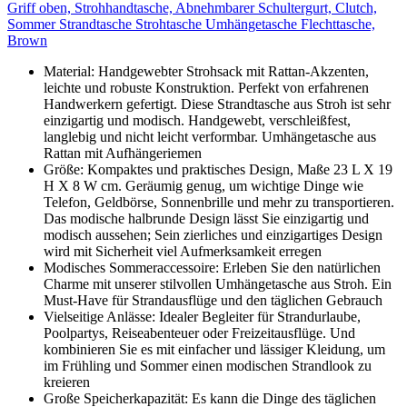
Griff oben, Strohhandtasche, Abnehmbarer Schultergurt, Clutch,
Sommer Strandtasche Strohtasche Umhängetasche Flechttasche,
Brown
Material: Handgewebter Strohsack mit Rattan-Akzenten,
leichte und robuste Konstruktion. Perfekt von erfahrenen
Handwerkern gefertigt. Diese Strandtasche aus Stroh ist sehr
einzigartig und modisch. Handgewebt, verschleißfest,
langlebig und nicht leicht verformbar. Umhängetasche aus
Rattan mit Aufhängeriemen
Größe: Kompaktes und praktisches Design, Maße 23 L X 19
H X 8 W cm. Geräumig genug, um wichtige Dinge wie
Telefon, Geldbörse, Sonnenbrille und mehr zu transportieren.
Das modische halbrunde Design lässt Sie einzigartig und
modisch aussehen; Sein zierliches und einzigartiges Design
wird mit Sicherheit viel Aufmerksamkeit erregen
Modisches Sommeraccessoire: Erleben Sie den natürlichen
Charme mit unserer stilvollen Umhängetasche aus Stroh. Ein
Must-Have für Strandausflüge und den täglichen Gebrauch
Vielseitige Anlässe: Idealer Begleiter für Strandurlaube,
Poolpartys, Reiseabenteuer oder Freizeitausflüge. Und
kombinieren Sie es mit einfacher und lässiger Kleidung, um
im Frühling und Sommer einen modischen Strandlook zu
kreieren
Große Speicherkapazität: Es kann die Dinge des täglichen