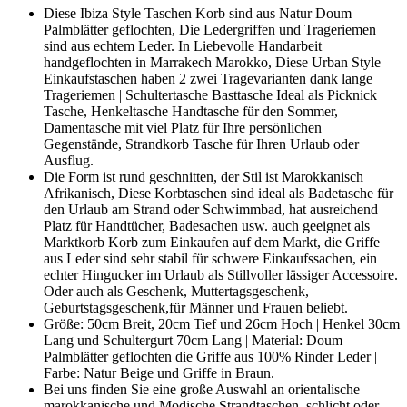
Diese Ibiza Style Taschen Korb sind aus Natur Doum
Palmblätter geflochten, Die Ledergriffen und Trageriemen
sind aus echtem Leder. In Liebevolle Handarbeit
handgeflochten in Marrakech Marokko, Diese Urban Style
Einkaufstaschen haben 2 zwei Tragevarianten dank lange
Trageriemen | Schultertasche Basttasche Ideal als Picknick
Tasche, Henkeltasche Handtasche für den Sommer,
Damentasche mit viel Platz für Ihre persönlichen
Gegenstände, Strandkorb Tasche für Ihren Urlaub oder
Ausflug.
Die Form ist rund geschnitten, der Stil ist Marokkanisch
Afrikanisch, Diese Korbtaschen sind ideal als Badetasche für
den Urlaub am Strand oder Schwimmbad, hat ausreichend
Platz für Handtücher, Badesachen usw. auch geeignet als
Marktkorb Korb zum Einkaufen auf dem Markt, die Griffe
aus Leder sind sehr stabil für schwere Einkaufssachen, ein
echter Hingucker im Urlaub als Stillvoller lässiger Accessoire.
Oder auch als Geschenk, Muttertagsgeschenk,
Geburtstagsgeschenk,für Männer und Frauen beliebt.
Größe: 50cm Breit, 20cm Tief und 26cm Hoch | Henkel 30cm
Lang und Schultergurt 70cm Lang | Material: Doum
Palmblätter geflochten die Griffe aus 100% Rinder Leder |
Farbe: Natur Beige und Griffe in Braun.
Bei uns finden Sie eine große Auswahl an orientalische
marokkanische und Modische Strandtaschen, schlicht oder