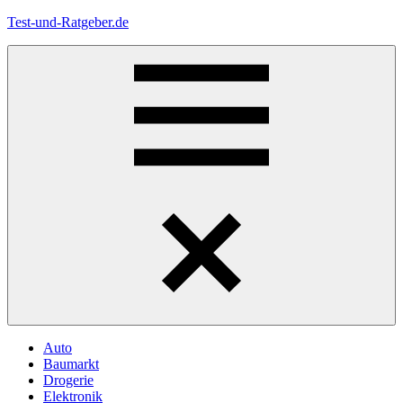
Zum
Test-und-Ratgeber.de
Inhalt
springen
Menü
Auto
Baumarkt
Drogerie
Elektronik