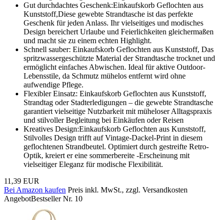
Gut durchdachtes Geschenk:Einkaufskorb Geflochten aus
Kunststoff,Diese gewebte Strandtasche ist das perfekte
Geschenk für jeden Anlass. Ihr vielseitiges und modisches
Design bereichert Urlaube und Feierlichkeiten gleichermaßen
und macht sie zu einem echten Highlight.
Schnell sauber: Einkaufskorb Geflochten aus Kunststoff, Das
spritzwassergeschützte Material der Strandtasche trocknet und
ermöglicht einfaches Abwischen. Ideal für aktive Outdoor-
Lebensstile, da Schmutz mühelos entfernt wird ohne
aufwendige Pflege.
Flexibler Einsatz: Einkaufskorb Geflochten aus Kunststoff,
Strandtag oder Stadterledigungen – die gewebte Strandtasche
garantiert vielseitige Nutzbarkeit mit müheloser Alltagspraxis
und stilvoller Begleitung bei Einkäufen oder Reisen
Kreatives Design:Einkaufskorb Geflochten aus Kunststoff,
Stilvolles Design trifft auf Vintage-Dackel-Print in diesem
geflochtenen Strandbeutel. Optimiert durch gestreifte Retro-
Optik, kreiert er eine sommerbereite -Erscheinung mit
vielseitiger Eleganz für modische Flexibilität.
11,39 EUR
Bei Amazon kaufen
Preis inkl. MwSt., zzgl. Versandkosten
Angebot
Bestseller Nr. 10