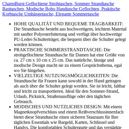
CharmBurst Geflochtene Strohtaschen, Sommer Strandtasche
Basttaschen, Modische Boho Handtasche Geflochten, Praktische
Korbtasche Umhängetasche, Elegante Sommertasche
HOHE QUALITÄT UND BEQUEME TRAGBARKEIT:
Die Strandtasche besteht aus hochwertigem, leichtem Material
mit sanfter Polyesterfutterung und verfügt über hochwertige
PU-Leder-Schulterträger, die bequem über die Schulter gelegt
werden können.
PRAKTISCHE SOMMERSTRANDTASCHE: Die
strohgeflochtene Strandtasche für Damen hat eine Größe von
ca. 27 cm x 10 cm x 25 cm. Das natürliche, lässige und
modische Design macht sie zu einem Gesprächsthema, egal
wo Sie hingehen.
VIELZELTIGE NUTZUNGSMÖGLICHKEITEN: Die
Strandtasche für Frauen kann sowohl in der Hand getragen
als auch über die Schulter gelegt werden. Sie ist leicht, faltbar
und leicht zu transportieren. Ideal für den Sommer-Strand,
Urlaub, Picknick, Straßenausflüge oder den täglichen
Gebrauch.
MODISCHES UND NUTZLICHES DESIGN: Mit einem
Magnetknopfverschluss und einem Reißverschlussinnenfach
bietet diese Strandtasche einen sicheren Stauraum für Ihre
täglichen Essentials wie Bargeld, Karten, Schlüssel und
Handys. Die komfortablen Schultergurte und das verstärkte