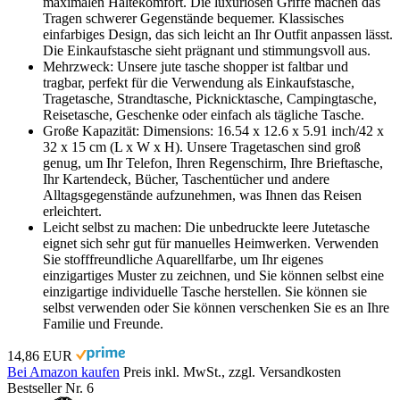
maximalen Haltekomfort. Die luxuriösen Griffe machen das
Tragen schwerer Gegenstände bequemer. Klassisches
einfarbiges Design, das sich leicht an Ihr Outfit anpassen lässt.
Die Einkaufstasche sieht prägnant und stimmungsvoll aus.
Mehrzweck: Unsere jute tasche shopper ist faltbar und
tragbar, perfekt für die Verwendung als Einkaufstasche,
Tragetasche, Strandtasche, Picknicktasche, Campingtasche,
Reisetasche, Geschenke oder einfach als tägliche Tasche.
Große Kapazität: Dimensions: 16.54 x 12.6 x 5.91 inch/42 x
32 x 15 cm (L x W x H). Unsere Tragetaschen sind groß
genug, um Ihr Telefon, Ihren Regenschirm, Ihre Brieftasche,
Ihr Kartendeck, Bücher, Taschentücher und andere
Alltagsgegenstände aufzunehmen, was Ihnen das Reisen
erleichtert.
Leicht selbst zu machen: Die unbedruckte leere Jutetasche
eignet sich sehr gut für manuelles Heimwerken. Verwenden
Sie stofffreundliche Aquarellfarbe, um Ihr eigenes
einzigartiges Muster zu zeichnen, und Sie können selbst eine
einzigartige individuelle Tasche herstellen. Sie können sie
selbst verwenden oder Sie können verschenken Sie es an Ihre
Familie und Freunde.
14,86 EUR
Bei Amazon kaufen
Preis inkl. MwSt., zzgl. Versandkosten
Bestseller Nr. 6