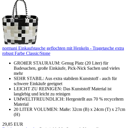
normani Einkaufstasche geflochten mit Henkeln - Tragetasche extra
robust Farbe Classic/Stone
GROßER STAURAUM: Genug Platz (20 Liter) für
Badesachen, große Einkäufe, Pick-Nick Sachen und vieles
mehr
SEHR STABIL: Aus extra stabilem Kunststoff - auch für
schwere Einkäufe geeignet
LEICHT ZU REINIGEN: Das Kunststoff Material ist
langlebig und leicht zu reinigen
UMWELTFREUNDLICH: Hergestellt aus 70 % recyceltem
Material
20 LITER VOLUMEN: Maße: 32cm (B) x 24cm (T) x 27cm
(H)
29,85 EUR