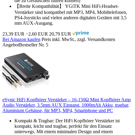
die zu Geräuschen führen können)
【Breite Kompatibilität】 YGiTK Mini HiFi-Headset-
Verstärker sind kompatibel mit MP3, MP4, Mobiltelefonen,
PS4-Joysticks und vielen anderen digitalen Geräten mit 3,5
mm AUX-Ausgang.
23,39 EUR
−2,60 EUR
20,79 EUR
Bei Amazon kaufen
Preis inkl. MwSt., zzgl. Versandkosten
Angebot
Bestseller Nr. 5
eSynic HiFi Kopfhörer Verstärker – 16-150Ω Mini Kopfhörer Amp
Audio Verstärker, 3.5mm AUX Eingang, 1000mAh Akku, tragbar,
Aluminium Gehäuse, für MP3, MP4, Smartphone und PC
Kompakt & Tragbar: Der HiFi Kopfhörer Verstärker ist
kompakt, leicht und tragbar, perfekt für den Einsatz
unterwegs. Mit einem minimalen Design und einem