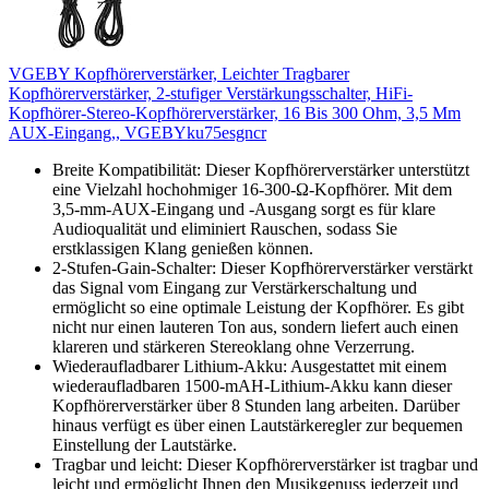
VGEBY Kopfhörerverstärker, Leichter Tragbarer
Kopfhörerverstärker, 2-stufiger Verstärkungsschalter, HiFi-
Kopfhörer-Stereo-Kopfhörerverstärker, 16 Bis 300 Ohm, 3,5 Mm
AUX-Eingang,, VGEBYku75esgncr
Breite Kompatibilität: Dieser Kopfhörerverstärker unterstützt
eine Vielzahl hochohmiger 16-300-Ω-Kopfhörer. Mit dem
3,5-mm-AUX-Eingang und -Ausgang sorgt es für klare
Audioqualität und eliminiert Rauschen, sodass Sie
erstklassigen Klang genießen können.
2-Stufen-Gain-Schalter: Dieser Kopfhörerverstärker verstärkt
das Signal vom Eingang zur Verstärkerschaltung und
ermöglicht so eine optimale Leistung der Kopfhörer. Es gibt
nicht nur einen lauteren Ton aus, sondern liefert auch einen
klareren und stärkeren Stereoklang ohne Verzerrung.
Wiederaufladbarer Lithium-Akku: Ausgestattet mit einem
wiederaufladbaren 1500-mAH-Lithium-Akku kann dieser
Kopfhörerverstärker über 8 Stunden lang arbeiten. Darüber
hinaus verfügt es über einen Lautstärkeregler zur bequemen
Einstellung der Lautstärke.
Tragbar und leicht: Dieser Kopfhörerverstärker ist tragbar und
leicht und ermöglicht Ihnen den Musikgenuss jederzeit und