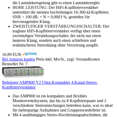
die Lautstärkeregelung gibt es einen Lautstärkeregler.
HOHE LEISTUNG: Der HiFi-Kopfhörerverstärker
unterstützt die meisten hochohmigen 16-300-Ω-Kopfhörer,
SNR > 100 dB, + N = 0,0003 %, genießen Sie
hervorragenden Klang.
ZWEISTUFIGER VERSTÄRKUNGSSCHALTER: Der
tragbare HiFi-Kopfhörerverstärker verfügt über einen
zweistufigen Verstärkungsschalter, der nicht nur einen
lauteren Klang, sondern auch einen schärferen und
realistischeren Stereoklang ohne Verzerrung ausgibt.
16,99 EUR
Bei Amazon kaufen
Preis inkl. MwSt., zzgl. Versandkosten
Bestseller Nr. 7
Behringer AMP800 V2 Ultra-Kompakter 4-Kanal-Stereo-
Kopfhörerverstärker
Das AMP800 ist ein kompaktes und flexibles
Monitorverteilsystem, das bis zu 8 Kopfhörerpaare und 2
verschiedene Stereomischungen betreiben kann, was es ideal
für mehrspurige Aufnahmen und Gruppenwiederhöre ist.
Mit 4 unabhängigen Stereo-Hochleistungsabschnitten, die