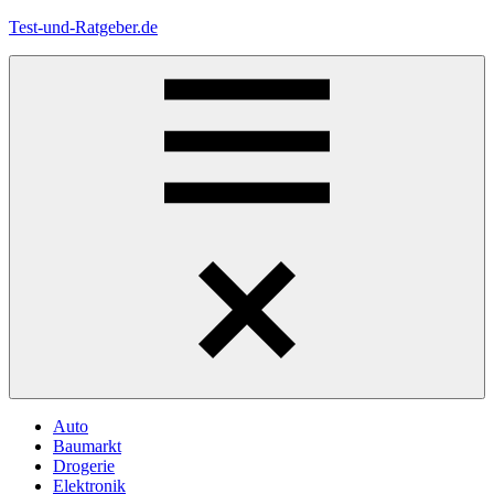
Zum
Test-und-Ratgeber.de
Inhalt
springen
Menü
Auto
Baumarkt
Drogerie
Elektronik