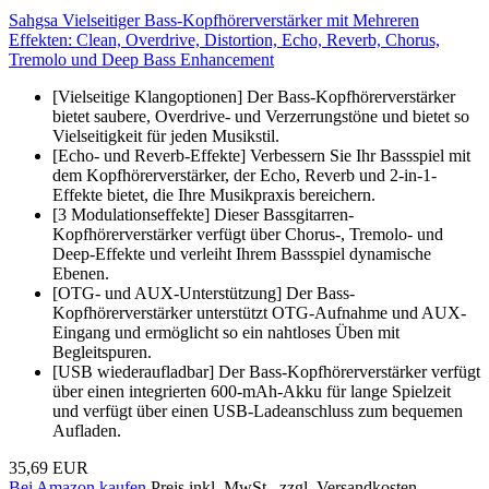
Sahgsa Vielseitiger Bass-Kopfhörerverstärker mit Mehreren
Effekten: Clean, Overdrive, Distortion, Echo, Reverb, Chorus,
Tremolo und Deep Bass Enhancement
[Vielseitige Klangoptionen] Der Bass-Kopfhörerverstärker
bietet saubere, Overdrive- und Verzerrungstöne und bietet so
Vielseitigkeit für jeden Musikstil.
[Echo- und Reverb-Effekte] Verbessern Sie Ihr Bassspiel mit
dem Kopfhörerverstärker, der Echo, Reverb und 2-in-1-
Effekte bietet, die Ihre Musikpraxis bereichern.
[3 Modulationseffekte] Dieser Bassgitarren-
Kopfhörerverstärker verfügt über Chorus-, Tremolo- und
Deep-Effekte und verleiht Ihrem Bassspiel dynamische
Ebenen.
[OTG- und AUX-Unterstützung] Der Bass-
Kopfhörerverstärker unterstützt OTG-Aufnahme und AUX-
Eingang und ermöglicht so ein nahtloses Üben mit
Begleitspuren.
[USB wiederaufladbar] Der Bass-Kopfhörerverstärker verfügt
über einen integrierten 600-mAh-Akku für lange Spielzeit
und verfügt über einen USB-Ladeanschluss zum bequemen
Aufladen.
35,69 EUR
Bei Amazon kaufen
Preis inkl. MwSt., zzgl. Versandkosten