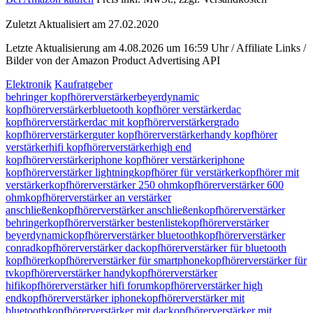
Zuletzt Aktualisiert am 27.02.2020
Letzte Aktualisierung am 4.08.2026 um 16:59 Uhr / Affiliate Links /
Bilder von der Amazon Product Advertising API
Elektronik
Kaufratgeber
behringer kopfhörerverstärker
beyerdynamic
kopfhörerverstärker
bluetooth kopfhörer verstärker
dac
kopfhörerverstärker
dac mit kopfhörerverstärker
grado
kopfhörerverstärker
guter kopfhörerverstärker
handy kopfhörer
verstärker
hifi kopfhörerverstärker
high end
kopfhörerverstärker
iphone kopfhörer verstärker
iphone
kopfhörerverstärker lightning
kopfhörer für verstärker
kopfhörer mit
verstärker
kopfhörerverstärker 250 ohm
kopfhörerverstärker 600
ohm
kopfhörerverstärker an verstärker
anschließen
kopfhörerverstärker anschließen
kopfhörerverstärker
behringer
kopfhörerverstärker bestenliste
kopfhörerverstärker
beyerdynamic
kopfhörerverstärker bluetooth
kopfhörerverstärker
conrad
kopfhörerverstärker dac
kopfhörerverstärker für bluetooth
kopfhörer
kopfhörerverstärker für smartphone
kopfhörerverstärker für
tv
kopfhörerverstärker handy
kopfhörerverstärker
hifi
kopfhörerverstärker hifi forum
kopfhörerverstärker high
end
kopfhörerverstärker iphone
kopfhörerverstärker mit
bluetooth
kopfhörerverstärker mit dac
kopfhörerverstärker mit