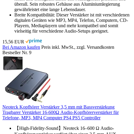
überall. Sein robustes Gehäuse aus Aluminiumlegierung
gewährleistet eine lange Lebensdauer.
Breite Kompatibilität: Dieser Verstärker ist mit verschiedenen
digitalen Geräten wie MP3, MP4, Telefon, Computern, CD-
Playern, Mediaplayern und mehr kompatibel und somit
vielseitig für verschiedene Audio-Setups geeignet.
15,56 EUR
Bei Amazon kaufen
Preis inkl. MwSt., zzgl. Versandkosten
Bestseller Nr. 9
Neoteck Kopfhörer Verstärker 3,5 mm mit Bassverstärkung
Tragbarer Verstärker 16-600Ω Audio-Kopfhörerverstärker für
Telefone, MP3, MP4 Computer PS4 PS5 Controller
【High-Fidelity-Sound】Neoteck 16–600 Ω Audio-