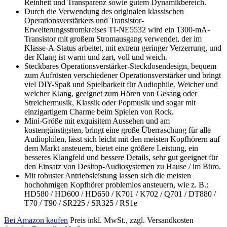
Reinheit und Transparenz sowie gutem Dynamikbereich.
Durch die Verwendung des originalen klassischen
Operationsverstärkers und Transistor-
Erweiterungsstromkreises TI-NE5532 wird ein 1300-mA-
Transistor mit großem Stromausgang verwendet, der im
Klasse-A-Status arbeitet, mit extrem geringer Verzerrung, und
der Klang ist warm und zart, voll und weich.
Steckbares Operationsverstärker-Steckdosendesign, bequem
zum Aufrüsten verschiedener Operationsverstärker und bringt
viel DIY-Spaß und Spielbarkeit für Audiophile. Weicher und
weicher Klang, geeignet zum Hören von Gesang oder
Streichermusik, Klassik oder Popmusik und sogar mit
einzigartigem Charme beim Spielen von Rock.
Mini-Größe mit exquisitem Aussehen und am
kostengünstigsten, bringt eine große Überraschung für alle
Audiophilen, lässt sich leicht mit den meisten Kopfhörern auf
dem Markt ansteuern, bietet eine größere Leistung, ein
besseres Klangfeld und bessere Details, sehr gut geeignet für
den Einsatz von Desltop-Audiosystemen zu Hause / im Büro.
Mit robuster Antriebsleistung lassen sich die meisten
hochohmigen Kopfhörer problemlos ansteuern, wie z. B.:
HD580 / HD600 / HD650 / K701 / K702 / Q701 / DT880 /
T70 / T90 / SR225 / SR325 / RS1e
Bei Amazon kaufen
Preis inkl. MwSt., zzgl. Versandkosten