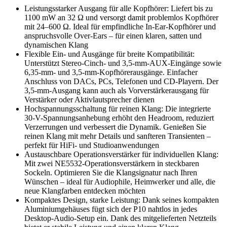
Leistungsstarker Ausgang für alle Kopfhörer: Liefert bis zu
1100 mW an 32 Ω und versorgt damit problemlos Kopfhörer
mit 24–600 Ω. Ideal für empfindliche In-Ear-Kopfhörer und
anspruchsvolle Over-Ears – für einen klaren, satten und
dynamischen Klang
Flexible Ein- und Ausgänge für breite Kompatibilität:
Unterstützt Stereo-Cinch- und 3,5-mm-AUX-Eingänge sowie
6,35-mm- und 3,5-mm-Kopfhörerausgänge. Einfacher
Anschluss von DACs, PCs, Telefonen und CD-Playern. Der
3,5-mm-Ausgang kann auch als Vorverstärkerausgang für
Verstärker oder Aktivlautsprecher dienen
Hochspannungsschaltung für reinen Klang: Die integrierte
30-V-Spannungsanhebung erhöht den Headroom, reduziert
Verzerrungen und verbessert die Dynamik. Genießen Sie
reinen Klang mit mehr Details und sanfteren Transienten –
perfekt für HiFi- und Studioanwendungen
Austauschbare Operationsverstärker für individuellen Klang:
Mit zwei NE5532-Operationsverstärkern in steckbaren
Sockeln. Optimieren Sie die Klangsignatur nach Ihren
Wünschen – ideal für Audiophile, Heimwerker und alle, die
neue Klangfarben entdecken möchten
Kompaktes Design, starke Leistung: Dank seines kompakten
Aluminiumgehäuses fügt sich der P10 nahtlos in jedes
Desktop-Audio-Setup ein. Dank des mitgelieferten Netzteils