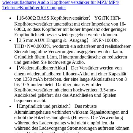
wiederaufladbarer Audio Kopfhörer verstärker für MP3/ MP4/
Telefone/Kopfhörer für Computer
【16-600Ω BASS Kopfhörerverstärker】 YGiTK HiFi-
Kopfhörerverstärker unterstützt mit einer Impedanz von 16-
600Ω, so dass Kopfhörer mit hoher Impedanz oder geringer
Empfindlichkeit besser wiedergegeben werden können.
【3,5 mm AUX-Eingang & -Ausgang】 SNR>100Db,
THD+N=0,0003%, wodurch ein schärferer und realistischerer
Stereoklang ohne Verzerrungen ausgegeben werden kann.
Gründlich filtern Lärm, Hintergrundgeräusche zu reduzieren
und genießen Sie hochwertige Audio.
【Wiederaufladbarer Akku】 Der Verstärker werden von
einem wiederaufladbaren LiIonen-Akku mit einer Kapazität
von 1350 mAh betrieben, der eine lange Akkulaufzeit von 8
bis 10 Stunden bietet. Darüber hinaus wird der
Kopfhörerverstärker mit einem hochwertigen 3,5-mm-
Audiokabel geliefert, das das Anschließen und Spielen
bequemer macht.
【Empfindlich und praktisch】 Das robuste
Aluminiumgehäuse verhindert wirksam Signalstörungen und
erhöht die Hitzebeständigkeit. (Hinweis: Die Verwendung
während des Ladevorgangs wird nicht empfohlen, da
während des Ladevorgangs Stromstörungen auftreten können,