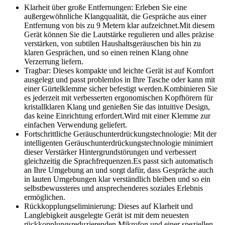
Klarheit über große Entfernungen: Erleben Sie eine
außergewöhnliche Klangqualität, die Gespräche aus einer
Entfernung von bis zu 9 Metern klar aufzeichnet.Mit diesem
Gerät können Sie die Lautstärke regulieren und alles präzise
verstärken, von subtilen Haushaltsgeräuschen bis hin zu
klaren Gesprächen, und so einen reinen Klang ohne
Verzerrung liefern.
Tragbar: Dieses kompakte und leichte Gerät ist auf Komfort
ausgelegt und passt problemlos in Ihre Tasche oder kann mit
einer Gürtelklemme sicher befestigt werden.Kombinieren Sie
es jederzeit mit verbesserten ergonomischen Kopfhörern für
kristallklaren Klang und genießen Sie das intuitive Design,
das keine Einrichtung erfordert.Wird mit einer Klemme zur
einfachen Verwendung geliefert.
Fortschrittliche Geräuschunterdrückungstechnologie: Mit der
intelligenten Geräuschunterdrückungstechnologie minimiert
dieser Verstärker Hintergrundstörungen und verbessert
gleichzeitig die Sprachfrequenzen.Es passt sich automatisch
an Ihre Umgebung an und sorgt dafür, dass Gespräche auch
in lauten Umgebungen klar verständlich bleiben und so ein
selbstbewussteres und ansprechenderes soziales Erlebnis
ermöglichen.
Rückkopplungseliminierung: Dieses auf Klarheit und
Langlebigkeit ausgelegte Gerät ist mit dem neuesten
rückkopplungsreduzierenden Mikrofon und einer speziellen