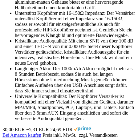
aluminium-matten Gehäuse bietet er eine hervorragende
Haltbarkeit und einen komfortablen Griff.
Unterstützt Kopfhörer mit 16-150Ω Impedanz: Der Verstärker
unterstützt Kopfhörer mit einer Impedanz von 16-150Ω,
sodass er sowohl für einsteigerfreundliche als auch für
professionelle HiFi-Kopfhörer geeignet ist. Genießen Sie ein
hervorragendes Klangbild und optimierte Basswiedergabe.
Kristallklare Audioqualität: Mit einem SNR von über 100 dB
und einer THD+N von nur 0.0003% bietet dieser Kopfhörer
Verstärker geräuschfreie, kristallklare Audioausgabe für ein
intensives, realistisches Hörerlebnis. Ihre Musik wird auf ein
neues Level gehoben.
Langlebiger Akku: Der 1000mAh Akku ermöglicht mehr als
8 Stunden Betriebszeit, sodass Sie auch bei langen
Hörsessions ohne Unterbrechung Musik genießen können.
Einfaches Aufladen über den USB-Anschluss sorgt dafür,
dass Sie immer schnell einsatzbereit sind.
Universelle Kompatibilität: Der Kopfhörer Verstärker ist
kompatibel mit einer Vielzahl von digitalen Geräten, darunter
MP3/MP4, Smartphones, PCs, Laptops, und Tablets. Einfach
über den 3.5mm AUX Eingang anschließen und sofort die
verbesserte Audioqualität genießen.
30,00 EUR
−5,31 EUR
24,69 EUR
Bei Amazon kaufen
Preis inkl. MwSt., zzgl. Versandkosten