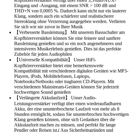
Kopfhörerverstärker verfügt über einen 3,5-mm-AUX-
Eingang und -Ausgang, mit einem SNR > 100 dB und
THD+N von 0,0005 %. Dadurch kann nicht nur ein lauterer
Klang, sondern auch ein schärferer und realistischerer
Stereoklang ohne Verzerrung ausgegeben werden. Verlieren
Sie sich wie nie zuvor in Ihrer Musik
【Verbesserte Bassleistung】 Mit unserem Bassschalter am
Kopfhörerverstärker können Sie eine feinere und sanftere
Bassleistung genießen und so ein noch angenehmeres und
intensiveres Musikerlebnis genießen. Dies ist das perfekte
Zubehör für jeden Audiophilen
【Universelle Kompatibilität】 Unser HiFi-
Kopfhörerverstärker bietet eine bemerkenswerte
Kompatibilität mit verschiedenen digitalen Geräten wie MP3-
Playern, iPods, Mobiltelefonen, Laptops,
Notebooks/Netbooks oder tragbaren CD-Playern. Mit
verschiedenen Mainstream-Geräten können Sie jederzeit
hochwertigen Sound genießen
【Verlängerte Akkulaufzeit】 Unser Audio-
Leistungsverstärker verfügt über einen wiederaufladbaren
Akku, der eine ununterbrochene Laufzeit von mehr als 8
Stunden ermöglicht, sodass Sie ununterbrochen hochwertigen
Klang genießen können, ohne sich Gedanken über die
Akkulaufzeit machen zu müssen, und perfekt für lange
Pendler oder Reisen ist.( Aus Sicherheitsgründen und