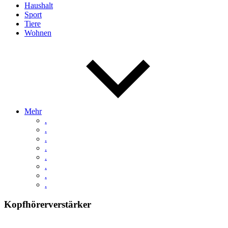
Haushalt
Sport
Tiere
Wohnen
Mehr
.
.
.
.
.
.
.
.
Kopfhörerverstärker