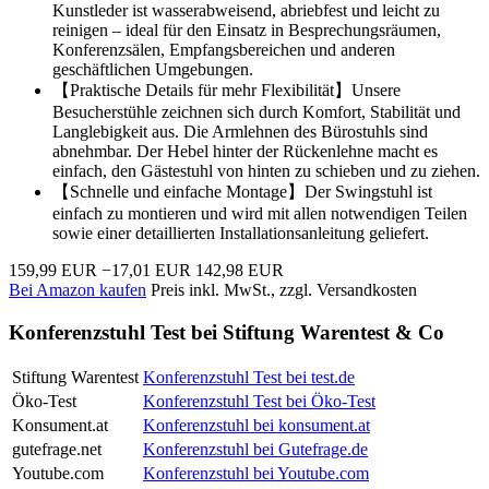
Kunstleder ist wasserabweisend, abriebfest und leicht zu
reinigen – ideal für den Einsatz in Besprechungsräumen,
Konferenzsälen, Empfangsbereichen und anderen
geschäftlichen Umgebungen.
【Praktische Details für mehr Flexibilität】Unsere
Besucherstühle zeichnen sich durch Komfort, Stabilität und
Langlebigkeit aus. Die Armlehnen des Bürostuhls sind
abnehmbar. Der Hebel hinter der Rückenlehne macht es
einfach, den Gästestuhl von hinten zu schieben und zu ziehen.
【Schnelle und einfache Montage】Der Swingstuhl ist
einfach zu montieren und wird mit allen notwendigen Teilen
sowie einer detaillierten Installationsanleitung geliefert.
159,99 EUR
−17,01 EUR
142,98 EUR
Bei Amazon kaufen
Preis inkl. MwSt., zzgl. Versandkosten
Konferenzstuhl Test bei Stiftung Warentest & Co
Stiftung Warentest
Konferenzstuhl Test bei test.de
Öko-Test
Konferenzstuhl Test bei Öko-Test
Konsument.at
Konferenzstuhl bei konsument.at
gutefrage.net
Konferenzstuhl bei Gutefrage.de
Youtube.com
Konferenzstuhl bei Youtube.com