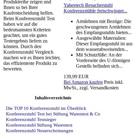
Produktreihe zeigen und
Yaheetech Besucherstuhl
Ihnen so bei Ihrer
Konferenzstühle freischwinger...
Kaufentscheidung helfen.
Beim Konferenzstuhl Test
Armlehnen mit Bezüge: Die
haben wir auf die
geschwungenen Armlehnen
bedeutsamsten Kriterien
des Empfangsstuhls bieten...
geachtet, um ein gutes
Ausgewählte Materialien:
Testergebnis liefern zu
Dieser Empfangsstuhl ist aus
können. Durch den
dem wasserabweisenden...
Konferenzstuhl Vergleich
Mit Schutzfüße: An der
machen wir es Ihnen leichter,
Vorderseite des U-förmigen
das effizienteste Produkt zu
Gestells befinden sich...
bewerten.
139,99 EUR
Bei Amazon kaufen
Preis inkl.
MwSt., zzgl. Versandkosten
Inhaltsverzeichnis
Die TOP 10 Konferenzstuhl im Überblick
Konferenzstuhl Test bei Stiftung Warentest & Co
Konferenzstuhl Testsieger
Konferenzstuhl Stiftung Warentest
Konferenzstuhl Neuerscheinungen