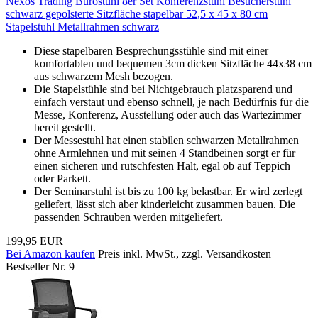
Nexos Trading Bürostuhl 8er Set Konferenzstuhl Besucherstuhl
schwarz gepolsterte Sitzfläche stapelbar 52,5 x 45 x 80 cm
Stapelstuhl Metallrahmen schwarz
Diese stapelbaren Besprechungsstühle sind mit einer
komfortablen und bequemen 3cm dicken Sitzfläche 44x38 cm
aus schwarzem Mesh bezogen.
Die Stapelstühle sind bei Nichtgebrauch platzsparend und
einfach verstaut und ebenso schnell, je nach Bedürfnis für die
Messe, Konferenz, Ausstellung oder auch das Wartezimmer
bereit gestellt.
Der Messestuhl hat einen stabilen schwarzen Metallrahmen
ohne Armlehnen und mit seinen 4 Standbeinen sorgt er für
einen sicheren und rutschfesten Halt, egal ob auf Teppich
oder Parkett.
Der Seminarstuhl ist bis zu 100 kg belastbar. Er wird zerlegt
geliefert, lässt sich aber kinderleicht zusammen bauen. Die
passenden Schrauben werden mitgeliefert.
199,95 EUR
Bei Amazon kaufen
Preis inkl. MwSt., zzgl. Versandkosten
Bestseller Nr. 9