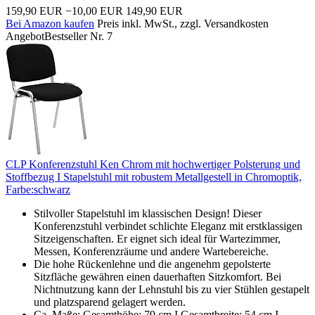
159,90 EUR
−10,00 EUR
149,90 EUR
Bei Amazon kaufen
Preis inkl. MwSt., zzgl. Versandkosten
Angebot
Bestseller Nr. 7
CLP Konferenzstuhl Ken Chrom mit hochwertiger Polsterung und
Stoffbezug I Stapelstuhl mit robustem Metallgestell in Chromoptik,
Farbe:schwarz
Stilvoller Stapelstuhl im klassischen Design! Dieser
Konferenzstuhl verbindet schlichte Eleganz mit erstklassigen
Sitzeigenschaften. Er eignet sich ideal für Wartezimmer,
Messen, Konferenzräume und andere Wartebereiche.
Die hohe Rückenlehne und die angenehm gepolsterte
Sitzfläche gewähren einen dauerhaften Sitzkomfort. Bei
Nichtnutzung kann der Lehnstuhl bis zu vier Stühlen gestapelt
und platzsparend gelagert werden.
Ca. Maße: Gesamthöhe: 79 cm I Gesamtbreite: 54 cm I