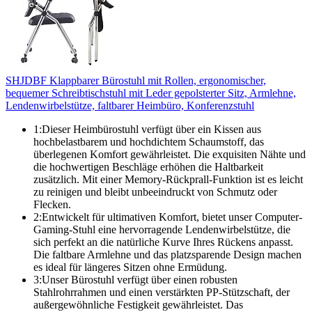
SHJDBF Klappbarer Bürostuhl mit Rollen, ergonomischer,
bequemer Schreibtischstuhl mit Leder gepolsterter Sitz, Armlehne,
Lendenwirbelstütze, faltbarer Heimbüro, Konferenzstuhl
1:Dieser Heimbürostuhl verfügt über ein Kissen aus
hochbelastbarem und hochdichtem Schaumstoff, das
überlegenen Komfort gewährleistet. Die exquisiten Nähte und
die hochwertigen Beschläge erhöhen die Haltbarkeit
zusätzlich. Mit einer Memory-Rückprall-Funktion ist es leicht
zu reinigen und bleibt unbeeindruckt von Schmutz oder
Flecken.
2:Entwickelt für ultimativen Komfort, bietet unser Computer-
Gaming-Stuhl eine hervorragende Lendenwirbelstütze, die
sich perfekt an die natürliche Kurve Ihres Rückens anpasst.
Die faltbare Armlehne und das platzsparende Design machen
es ideal für längeres Sitzen ohne Ermüdung.
3:Unser Bürostuhl verfügt über einen robusten
Stahlrohrrahmen und einen verstärkten PP-Stützschaft, der
außergewöhnliche Festigkeit gewährleistet. Das