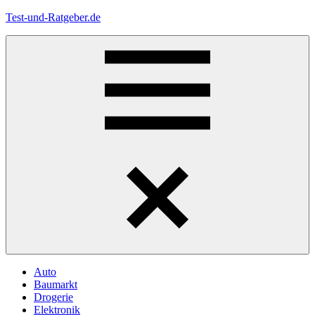
Zum
Test-und-Ratgeber.de
Inhalt
springen
Menü
Auto
Baumarkt
Drogerie
Elektronik