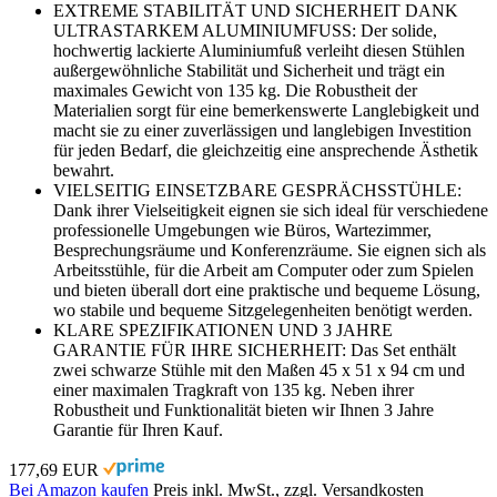
EXTREME STABILITÄT UND SICHERHEIT DANK
ULTRASTARKEM ALUMINIUMFUSS: Der solide,
hochwertig lackierte Aluminiumfuß verleiht diesen Stühlen
außergewöhnliche Stabilität und Sicherheit und trägt ein
maximales Gewicht von 135 kg. Die Robustheit der
Materialien sorgt für eine bemerkenswerte Langlebigkeit und
macht sie zu einer zuverlässigen und langlebigen Investition
für jeden Bedarf, die gleichzeitig eine ansprechende Ästhetik
bewahrt.
VIELSEITIG EINSETZBARE GESPRÄCHSSTÜHLE:
Dank ihrer Vielseitigkeit eignen sie sich ideal für verschiedene
professionelle Umgebungen wie Büros, Wartezimmer,
Besprechungsräume und Konferenzräume. Sie eignen sich als
Arbeitsstühle, für die Arbeit am Computer oder zum Spielen
und bieten überall dort eine praktische und bequeme Lösung,
wo stabile und bequeme Sitzgelegenheiten benötigt werden.
KLARE SPEZIFIKATIONEN UND 3 JAHRE
GARANTIE FÜR IHRE SICHERHEIT: Das Set enthält
zwei schwarze Stühle mit den Maßen 45 x 51 x 94 cm und
einer maximalen Tragkraft von 135 kg. Neben ihrer
Robustheit und Funktionalität bieten wir Ihnen 3 Jahre
Garantie für Ihren Kauf.
177,69 EUR
Bei Amazon kaufen
Preis inkl. MwSt., zzgl. Versandkosten