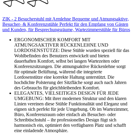
ZIK - 2 Besucherstuhl mit Armlehne Bequeme und Atmungsaktive,
Besucher- & Konferenzstühle Perfekt für den Empfang von Gästen
und Kunden, für Besprechungsräume, Wartezimmerstühle für Büros
ERGONOMISCHER KOMFORT MIT
ATMUNGSAKTIVER RÜCKENLEHNE UND
LORDOSENSTÜTZE: Diese Stühle wurden speziell für das
Wohlbefinden des Benutzers entwickelt und bieten
dauerhaften Komfort, selbst bei langen Wartezeiten oder
Konferenzsitzungen. Die atmungsaktive Rückenlehne sorgt
für optimale Belüftung, während die integrierte
Lordosenstütze eine korrekte Haltung unterstützt. Die
hochdichte Polsterung der Sitzfläche sorgt auch nach Jahren
des Gebrauchs für gleichbleibenden Komfort.
ELEGANTES, VIELSEITIGES DESIGN FÜR JEDE
UMGEBUNG: Mit ihrer modernen Struktur und den klaren
Linien vereinen diese Stühle Funktionalität und Eleganz und
eignen sich perfekt für jede Umgebung. Ob im Wartezimmer,
Büro, Konferenzraum oder einfach als Besucher- oder
Schreibtischstuhl – ihr professionelles Design fügt sich
harmonisch ein, optimiert den verfügbaren Platz und schafft
eine einladende Atmosphäre.