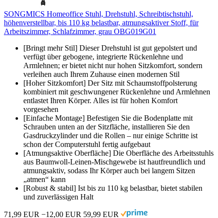
SONGMICS Homeoffice Stuhl, Drehstuhl, Schreibtischstuhl,
höhenverstellbar, bis 110 kg belastbar, atmungsaktiver Stoff, für
Arbeitszimmer, Schlafzimmer, grau OBG019G01
[Bringt mehr Stil] Dieser Drehstuhl ist gut gepolstert und
verfügt über gebogene, integrierte Rückenlehne und
Armlehnen; er bietet nicht nur hohen Sitzkomfort, sondern
verleihen auch Ihrem Zuhause einen modernen Stil
[Hoher Sitzkomfort] Der Sitz mit Schaumstoffpolsterung
kombiniert mit geschwungener Rückenlehne und Armlehnen
entlastet Ihren Körper. Alles ist für hohen Komfort
vorgesehen
[Einfache Montage] Befestigen Sie die Bodenplatte mit
Schrauben unten an der Sitzfläche, installieren Sie den
Gasdruckzylinder und die Rollen – nur einige Schritte ist
schon der Computerstuhl fertig aufgebaut
[Atmungsaktive Oberfläche] Die Oberfläche des Arbeitsstuhls
aus Baumwoll-Leinen-Mischgewebe ist hautfreundlich und
atmungsaktiv, sodass Ihr Körper auch bei langem Sitzen
„atmen“ kann
[Robust & stabil] Ist bis zu 110 kg belastbar, bietet stabilen
und zuverlässigen Halt
71,99 EUR
−12,00 EUR
59,99 EUR