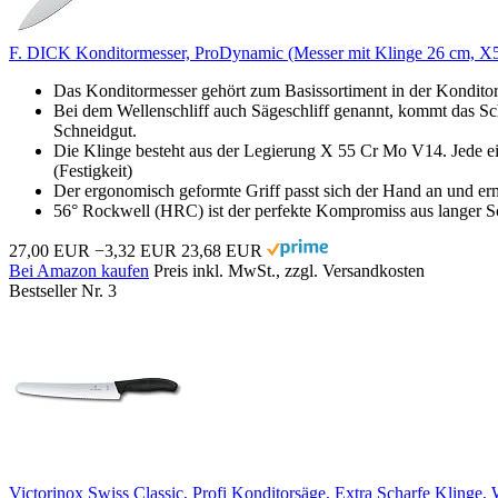
F. DICK Konditormesser, ProDynamic (Messer mit Klinge 26 cm, X
Das Konditormesser gehört zum Basissortiment in der Konditor
Bei dem Wellenschliff auch Sägeschliff genannt, kommt das Schn
Schneidgut.
Die Klinge besteht aus der Legierung X 55 Cr Mo V14. Jede ei
(Festigkeit)
Der ergonomisch geformte Griff passt sich der Hand an und er
56° Rockwell (HRC) ist der perfekte Kompromiss aus langer Sch
27,00 EUR
−3,32 EUR
23,68 EUR
Bei Amazon kaufen
Preis inkl. MwSt., zzgl. Versandkosten
Bestseller Nr. 3
Victorinox Swiss Classic, Profi Konditorsäge, Extra Scharfe Klinge, W