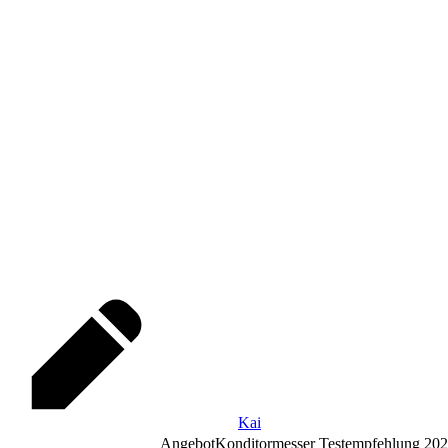
Kai
Angebot
Konditormesser Testempfehlung 20