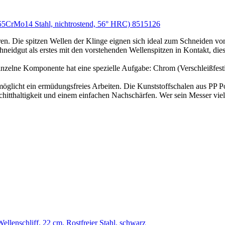
55CrMo14 Stahl, nichtrostend, 56° HRC) 8515126
en. Die spitzen Wellen der Klinge eignen sich ideal zum Schneiden v
eidgut als erstes mit den vorstehenden Wellenspitzen in Kontakt, dies
nzelne Komponente hat eine spezielle Aufgabe: Chrom (Verschleißfesti
möglicht ein ermüdungsfreies Arbeiten. Die Kunststoffschalen aus PP 
itthaltigkeit und einem einfachen Nachschärfen. Wer sein Messer viel b
ellenschliff, 22 cm, Rostfreier Stahl, schwarz