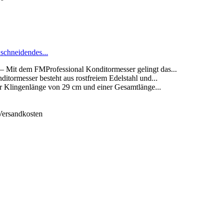
schneidendes...
dem FMProfessional Konditormesser gelingt das...
esser besteht aus rostfreiem Edelstahl und...
ingenlänge von 29 cm und einer Gesamtlänge...
 Versandkosten