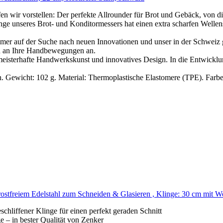
tellen: Der perfekte Allrounder für Brot und Gebäck, von dicke
eres Brot- und Konditormessers hat einen extra scharfen Wellensch
uf der Suche nach neuen Innovationen und unser in der Schweiz gef
ch an Ihre Handbewegungen an.
afte Handwerkskunst und innovatives Design. In die Entwicklung 
icht: 102 g. Material: Thermoplastische Elastomere (TPE). Farbe:
stfreiem Edelstahl zum Schneiden & Glasieren , Klinge: 30 cm mit We
chliffener Klinge für einen perfekt geraden Schnitt
 – in bester Qualität von Zenker