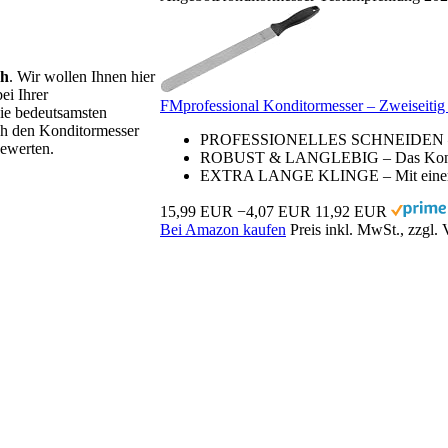
ch
. Wir wollen Ihnen hier
ei Ihrer
FMprofessional Konditormesser – Zweiseitig 
ie bedeutsamsten
rch den Konditormesser
PROFESSIONELLES SCHNEIDEN – Mit 
bewerten.
ROBUST & LANGLEBIG – Das Konditorm
EXTRA LANGE KLINGE – Mit einer Kl
15,99 EUR
−4,07 EUR
11,92 EUR
Bei Amazon kaufen
Preis inkl. MwSt., zzgl.