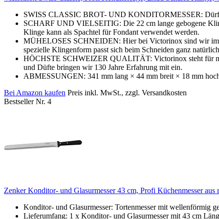
SWISS CLASSIC BROT- UND KONDITORMESSER: Dürfen wir vors
SCHARF UND VIELSEITIG: Die 22 cm lange gebogene Klinge uns
Klinge kann als Spachtel für Fondant verwendet werden.
MÜHELOSES SCHNEIDEN: Hier bei Victorinox sind wir immer a
spezielle Klingenform passt sich beim Schneiden ganz natürli
HÖCHSTE SCHWEIZER QUALITÄT: Victorinox steht für meisterh
und Düfte bringen wir 130 Jahre Erfahrung mit ein.
ABMESSUNGEN: 341 mm lang × 44 mm breit × 18 mm hoch. Gew
Bei Amazon kaufen
Preis inkl. MwSt., zzgl. Versandkosten
Bestseller Nr. 4
Zenker Konditor- und Glasurmesser 43 cm, Profi Küchenmesser aus ro
Konditor- und Glasurmesser: Tortenmesser mit wellenförmig ges
Lieferumfang: 1 x Konditor- und Glasurmesser mit 43 cm Länge