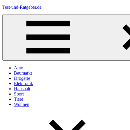
Zum
Test-und-Ratgeber.de
Inhalt
springen
Menü
Auto
Baumarkt
Drogerie
Elektronik
Haushalt
Sport
Tiere
Wohnen