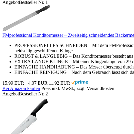
Angebot
Bestseller Nr. 1
FMprofessional Konditormesser – Zweiseitig schneidendes Bäckermesse
PROFESSIONELLES SCHNEIDEN – Mit dem FMProfessional Kond
beidseitig geschliffenen Klinge
ROBUST & LANGLEBIG – Das Konditormesser besteht aus rostf
EXTRA LANGE KLINGE – Mit einer Klingenlänge von 29 cm un
EINFACHE HANDHABUNG – Das Messer überzeugt durch seine e
EINFACHE REINIGUNG – Nach dem Gebrauch lässt sich das Kon
15,99 EUR
−4,07 EUR
11,92 EUR
Bei Amazon kaufen
Preis inkl. MwSt., zzgl. Versandkosten
Angebot
Bestseller Nr. 2