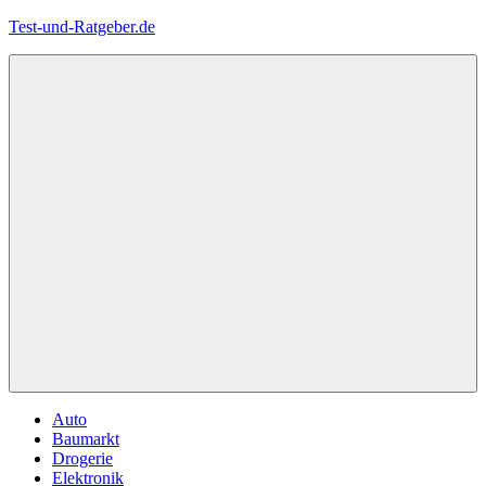
Zum
Test-und-Ratgeber.de
Inhalt
springen
Menü
Auto
Baumarkt
Drogerie
Elektronik