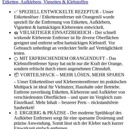
Etiketten, Aufklebern, Vignetten & Klebstoffen
✅ SPEZIELL ENTWICKELTE REZEPTUR - Unser
Etikettenlöser / Etikettenentferner mit Orangenöl wurde
speziell für die Entfernung von Etiketten, Aufklebern,
Vignetten & hartnäckigen Kleberesten entwickelt.
🧽 VIELSEITIGER EINSATZBEREICH - Der schnell
wirkende Klebereste Entferner ist für diverse Oberflächen
geeignet und entfernt selbst hartnäckigen Klebstoff. Vor
Gebrauch unbedingt an verdeckter Stelle auf Verträglichkeit
testen.
🍊 MIT ERFRISCHENDEM ORANGENDUFT - Das
Klebstoffentferner Spray hat nicht nur die Kraft der Orange,
sondern erfrischt durch einen angenehmen Citrusduft.
📦 VORTEILSPACK – MEHR LÖSEN, MEHR SPAREN
– Unser Etikettenlöser und Kleberesteentferner im praktischen
Multipack ist ideal für Vielnutzer, Haushalte oder Betriebe.
Entferne zuverlässig Etiketten, Klebereste und Aufkleber von
verschiedensten Oberflächen – und spare im Vergleich zum
Einzelkauf. Mehr Inhalt – besserer Preis – rückstandsfreie
Sauberkeit!
💧 ERGIEBIG & PRÄZISE - Der moderne Sprühkopf des
Aufkleber Entferners sorgt für eine sparsame Dosierung und
präzise Anwendung. Somit lässt sich der Kleber nach kurzer
Einwirkzeit einfach entfernen.