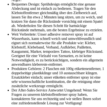
Bequemes Design: Sprühdesign ermöglicht eine genaue
Abdeckung und ist einfach zu bedienen. Tragen Sie den
Klebstoffentferner gleichmäßig über den Zielbereich auf,
lassen Sie ihn etwa 2 Minuten lang sitzen, um zu weich, und
kratzen Sie dann die Rückstände vorsichtig mit einem Spatel
ab. Wiederholen Sie diesen Schritt für hartnäckige
Rückstände mehrmals, um die besten Ergebnisse zu erzielen.
Weit Verbreitete: Unser adhesive remover spray ist auf
Wasserbasis, kann schnell weich und umweltfreundlich und
eignet sich normalerweise für alle Produkte wie: Kleber,
Klebstoff, Klebeband, Verband, Aufkleber, Pailletten,
Kaugummi, Marker, temporäres Tattoo, klebriger Rückstand.
Geeignet für eine Vielzahl von Szenarien, es ist keine
Notwendigkeit, es zu berücksichtigen, sondern ein allgemein
anwendbares klebereste-entferner.
Produkten Gehören: 2 Flaschen mit 100g etikettenentferner, 1
doppelseitige plastikklinge und 10 austauschbare klingen.
Ersatzkleber einfach; unser etiketten entferner spray ist eine
sehr wissenschaftliche kombination, die die reinigung ohne
zusätzliche werkzeuge ermöglicht.
Der After-Sales-Service Antwortet Umgehend: Wenn Sie
Fragen zu unserem klebstoffentferner spray haben,
kontaktieren Sie uns rechtzeitig und wir stellen Ihnen sofort
eine zufriedenstellende Lösung zur Verfügung!