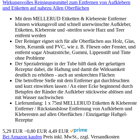
Wirkungsvolles Reinigungsmittel zum Entfernen von Aufklebern
und Etiketten auf nahezu Allen Oberflächen
Mit dem MELLERUD Etiketten & Klebereste Entferner
können wirkungsvoll und schnell unerwünschte Aufkleber,
Etiketten, Klebereste und -streifen sowie Harz und Teer
entfernt werden
Der Reiniger eignet sich für alle Oberflächen aus Holz, Glas,
Stein, Keramik und PVC, wie z. B. Fliesen oder Fenster, und
entfernt sogar Absatzstriche, Gummi, Lippenstift und Tinte
ohne Probleme
Der Spezialreiniger in der Tube hilft dank der gelartigen
Rezeptur dabei, die Haftung und damit die Wirksamkeit
deutlich zu erhöhen - auch an senkrechten Flächen
Die betroffene Stelle mit dem Entferner gut durchfeuchten
und kurz einwirken lassen / An einer Ecke beginnend durch
Betupfen der Ränder die Aufkleber stückweise ablösen und
mit Wasser nachwischen
Lieferumfang: 1 x 75ml MELLERUD Etiketten & Klebereste
Entferner / Rückstandslose Entfernung von Aufklebern und
Kleberesten auf allen Oberflächen / Einzigartige Haftgel-
Rezeptur
5,29 EUR
−0,80 EUR
4,49 EUR
Bei Amazon kaufen
Preis inkl. MwSt., zzgl. Versandkosten