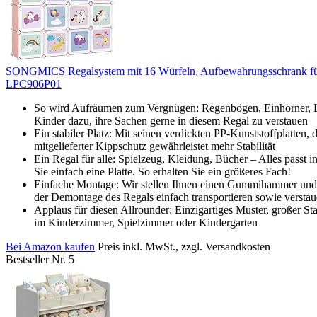
SONGMICS Regalsystem mit 16 Würfeln, Aufbewahrungsschrank für Ki
LPC906P01
So wird Aufräumen zum Vergnügen: Regenbögen, Einhörner, Luf
Kinder dazu, ihre Sachen gerne in diesem Regal zu verstauen
Ein stabiler Platz: Mit seinen verdickten PP-Kunststoffplatten
mitgelieferter Kippschutz gewährleistet mehr Stabilität
Ein Regal für alle: Spielzeug, Kleidung, Bücher – Alles passt 
Sie einfach eine Platte. So erhalten Sie ein größeres Fach!
Einfache Montage: Wir stellen Ihnen einen Gummihammer und ei
der Demontage des Regals einfach transportieren sowie versta
Applaus für diesen Allrounder: Einzigartiges Muster, großer S
im Kinderzimmer, Spielzimmer oder Kindergarten
Bei Amazon kaufen
Preis inkl. MwSt., zzgl. Versandkosten
Bestseller Nr. 5