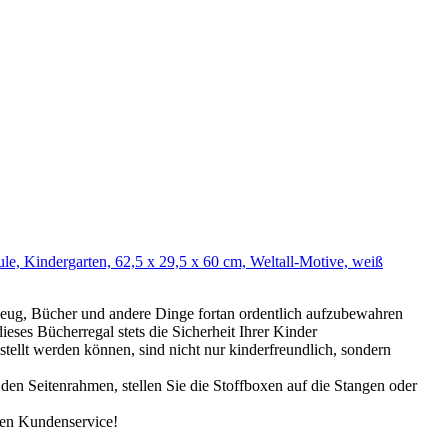
, Kindergarten, 62,5 x 29,5 x 60 cm, Weltall-Motive, weiß
g, Bücher und andere Dinge fortan ordentlich aufzubewahren
s Bücherregal stets die Sicherheit Ihrer Kinder
lt werden können, sind nicht nur kinderfreundlich, sondern
n Seitenrahmen, stellen Sie die Stoffboxen auf die Stangen oder
en Kundenservice!