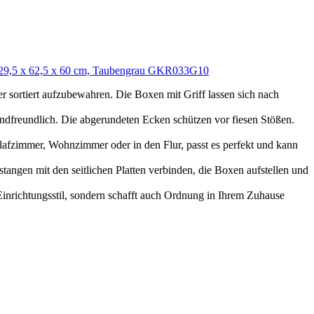
, 29,5 x 62,5 x 60 cm, Taubengrau GKR033G10
 sortiert aufzubewahren. Die Boxen mit Griff lassen sich nach
andfreundlich. Die abgerundeten Ecken schützen vor fiesen Stößen.
hlafzimmer, Wohnzimmer oder in den Flur, passt es perfekt und kann
angen mit den seitlichen Platten verbinden, die Boxen aufstellen und
inrichtungsstil, sondern schafft auch Ordnung in Ihrem Zuhause