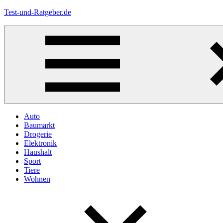
Zum
Test-und-Ratgeber.de
Inhalt
springen
Menü
Auto
Baumarkt
Drogerie
Elektronik
Haushalt
Sport
Tiere
Wohnen