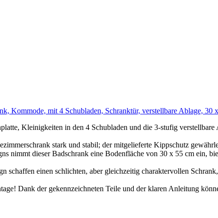
k, Kommode, mit 4 Schubladen, Schranktür, verstellbare Ablage, 3
platte, Kleinigkeiten in den 4 Schubladen und die 3-stufig verstellbare
zimmerschrank stark und stabil; der mitgelieferte Kippschutz gewährleis
s nimmt dieser Badschrank eine Bodenfläche von 30 x 55 cm ein, bie
schaffen einen schlichten, aber gleichzeitig charaktervollen Schrank, d
tage! Dank der gekennzeichneten Teile und der klaren Anleitung kön