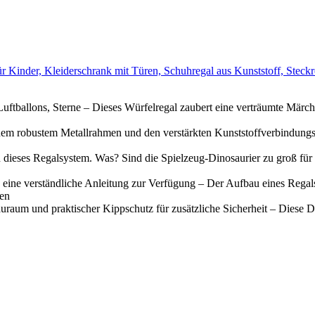
nder, Kleiderschrank mit Türen, Schuhregal aus Kunststoff, Steckre
tballons, Sterne – Dieses Würfelregal zaubert eine verträumte Märch
, dem robustem Metallrahmen und den verstärkten Kunststoffverbindungsst
in dieses Regalsystem. Was? Sind die Spielzeug-Dinosaurier zu groß fü
ne verständliche Anleitung zur Verfügung – Der Aufbau eines Regals w
uen
tauraum und praktischer Kippschutz für zusätzliche Sicherheit – Dies