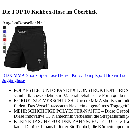
Die TOP 10 Kickbox-Hose im Überblick
Angebot
Bestseller Nr. 1
RDX MMA Shorts Sporthose Herren Kurz, Kampfsport Boxen Training
Jogginghose
POLYESTER- UND SPANDEX-KONSTRUKTION – RDX MMA-Training
standhält. Dieses dehnbare Material behält seine Form gut bei 
KORDELZUGVERSCHLUSS– Unsere MMA shorts sind mit einem inei
finden. Das Verschlusssystem bietet ein angenehmes Tragegefüh
MEHRSCHICHTIGE POLYESTER-NÄHTE – Diese Grappling-Shorts s
Diese innovative T3-Nähtechnik verbessert die Strapazierfähig
KLEINE TASCHE FÜR DEN ZAHNSCHUTZ – Unsere Trainingsshort
kann. Darüber hinaus hilft der Stoff dabei, die Körpertemperatu