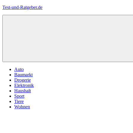
Zum
Test-und-Ratgeber.de
Inhalt
springen
Menü
Auto
Baumarkt
Drogerie
Elektronik
Haushalt
Sport
Tiere
Wohnen