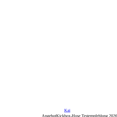
Kai
Angebot
Kickbox-Hose Testempfehlung 202