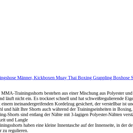
shose Männer, Kickboxen Muay Thai Boxing Grappling Boxhose Sparr
sshorts bestehen aus einer Mischung aus Polyester und Spandex,
und läuft nicht ein. Es trocknet schnell und hat schweißregulierende E
nandergreifenden Kordelzug gesichert, der verstellbar ist und es 
l und hält Ihre Shorts auch während der Trainingseinheiten in Boxing,
ind entlang der Nähte mit 3-lagigen Polyester-Nähten verstärkt, 
keit und Langle
s haben eine kleine Innentasche auf der Innenseite, in der der 
r zu regulieren.