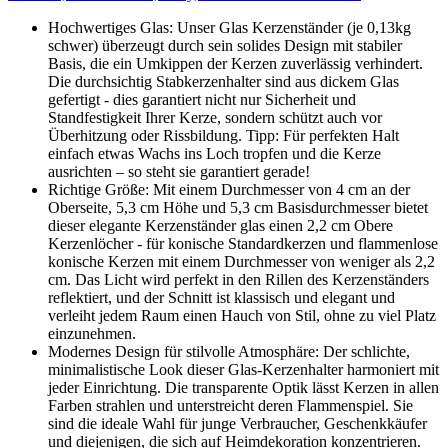
Hochwertiges Glas: Unser Glas Kerzenständer (je 0,13kg
schwer) überzeugt durch sein solides Design mit stabiler
Basis, die ein Umkippen der Kerzen zuverlässig verhindert.
Die durchsichtig Stabkerzenhalter sind aus dickem Glas
gefertigt - dies garantiert nicht nur Sicherheit und
Standfestigkeit Ihrer Kerze, sondern schützt auch vor
Überhitzung oder Rissbildung. Tipp: Für perfekten Halt
einfach etwas Wachs ins Loch tropfen und die Kerze
ausrichten – so steht sie garantiert gerade!
Richtige Größe: Mit einem Durchmesser von 4 cm an der
Oberseite, 5,3 cm Höhe und 5,3 cm Basisdurchmesser bietet
dieser elegante Kerzenständer glas einen 2,2 cm Obere
Kerzenlöcher - für konische Standardkerzen und flammenlose
konische Kerzen mit einem Durchmesser von weniger als 2,2
cm. Das Licht wird perfekt in den Rillen des Kerzenständers
reflektiert, und der Schnitt ist klassisch und elegant und
verleiht jedem Raum einen Hauch von Stil, ohne zu viel Platz
einzunehmen.
Modernes Design für stilvolle Atmosphäre: Der schlichte,
minimalistische Look dieser Glas-Kerzenhalter harmoniert mit
jeder Einrichtung. Die transparente Optik lässt Kerzen in allen
Farben strahlen und unterstreicht deren Flammenspiel. Sie
sind die ideale Wahl für junge Verbraucher, Geschenkkäufer
und diejenigen, die sich auf Heimdekoration konzentrieren.