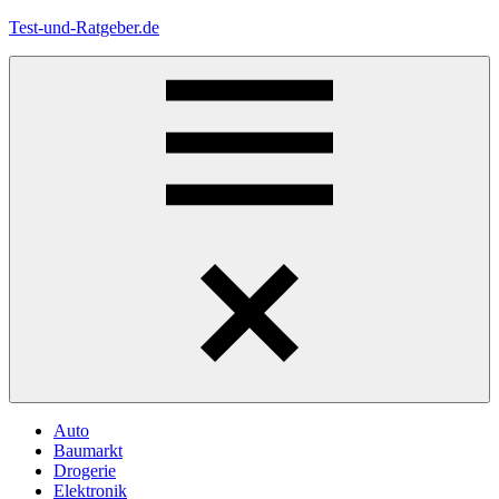
Zum
Test-und-Ratgeber.de
Inhalt
springen
Menü
Auto
Baumarkt
Drogerie
Elektronik