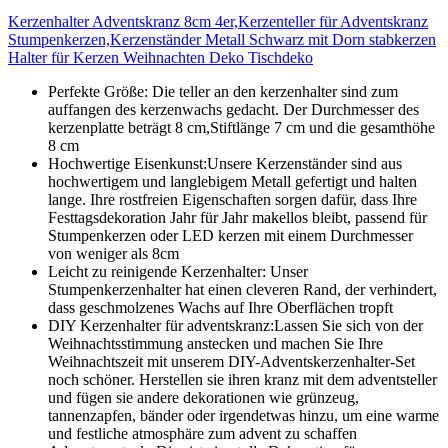
Kerzenhalter Adventskranz 8cm 4er,Kerzenteller für Adventskranz
Stumpenkerzen,Kerzenständer Metall Schwarz mit Dorn stabkerzen
Halter für Kerzen Weihnachten Deko Tischdeko
Perfekte Größe: Die teller an den kerzenhalter sind zum
auffangen des kerzenwachs gedacht. Der Durchmesser des
kerzenplatte beträgt 8 cm,Stiftlänge 7 cm und die gesamthöhe
8 cm
Hochwertige Eisenkunst:Unsere Kerzenständer sind aus
hochwertigem und langlebigem Metall gefertigt und halten
lange. Ihre rostfreien Eigenschaften sorgen dafür, dass Ihre
Festtagsdekoration Jahr für Jahr makellos bleibt, passend für
Stumpenkerzen oder LED kerzen mit einem Durchmesser
von weniger als 8cm
Leicht zu reinigende Kerzenhalter: Unser
Stumpenkerzenhalter hat einen cleveren Rand, der verhindert,
dass geschmolzenes Wachs auf Ihre Oberflächen tropft
DIY Kerzenhalter für adventskranz:Lassen Sie sich von der
Weihnachtsstimmung anstecken und machen Sie Ihre
Weihnachtszeit mit unserem DIY-Adventskerzenhalter-Set
noch schöner. Herstellen sie ihren kranz mit dem adventsteller
und fügen sie andere dekorationen wie grünzeug,
tannenzapfen, bänder oder irgendetwas hinzu, um eine warme
und festliche atmosphäre zum advent zu schaffen