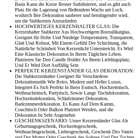
Basis Kann die Kerze Besser Stabilisieren, und es gibt auch
Platz für die Lagerung von fließendem Wachs am Loch,
wodurch Ihre Dekoration sauberer und beruhigender wird,
um die Stabkerzen Anzuzünden
HOCHWERTIGES KERZENHALTER GLAS: Die
Kerzenhalter Stabkerze Aus Hochwertigem Borosilikatglas,
Geeignet für Hohe Und Niedrige Temperaturen, Transparent,
Glatt Und Robust, Mit Einem Gefühl Der Schichtung, die
Natürliche Schönheit Von Kerzenlicht Unterstreicht. Es Wird
Eine Klassische Dekoration In Ihrem Täglichen Leben.
Platzieren Sie Den Candle Holder An Ihrem Lieblingsplatz,
Und Er Wird Dort Auffällig Sein
PERFEKTE KERZENSTÄNDER GLAS DEKORATION:
Die Stabkerzenhalter Geeignet für Verschiedene
Dekorationsstile Wie Retro, Modern und Heller Luxus,
Integriert Es Sich Perfekt In Ihren Esstisch, Hochzeitstisch,
Weihnachtstisch, Partytisch, Sowie Lange Tischdekoration,
Hochzeitsdekoration, Schlafzimmer Dekoration,
Badezimmerdekoration. Es Kann Auf Dem Kamin,
Couchtisch Oder Balkon Platziert Werden, und die
Dekoration Ist Sehr Angenehm
GESCHENKSZENARIO: Unser Kerzenständer Glas Als
Geburtstagsgeschenk, Hochzeitsgeschenk,
Weihnachtsgeschenk, Liebesgeschenk, Geschenk Des Vaters
und Der Mutter Oder Geschenk des Sohnes Und Der Tochter