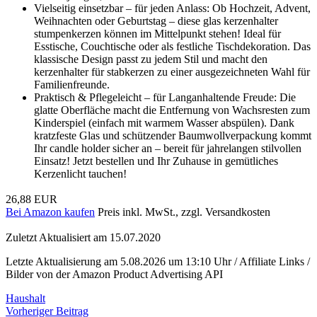
Vielseitig einsetzbar – für jeden Anlass: Ob Hochzeit, Advent,
Weihnachten oder Geburtstag – diese glas kerzenhalter
stumpenkerzen können im Mittelpunkt stehen! Ideal für
Esstische, Couchtische oder als festliche Tischdekoration. Das
klassische Design passt zu jedem Stil und macht den
kerzenhalter für stabkerzen zu einer ausgezeichneten Wahl für
Familienfreunde.
Praktisch & Pflegeleicht – für Langanhaltende Freude: Die
glatte Oberfläche macht die Entfernung von Wachsresten zum
Kinderspiel (einfach mit warmem Wasser abspülen). Dank
kratzfeste Glas und schützender Baumwollverpackung kommt
Ihr candle holder sicher an – bereit für jahrelangen stilvollen
Einsatz! Jetzt bestellen und Ihr Zuhause in gemütliches
Kerzenlicht tauchen!
26,88 EUR
Bei Amazon kaufen
Preis inkl. MwSt., zzgl. Versandkosten
Zuletzt Aktualisiert am 15.07.2020
Letzte Aktualisierung am 5.08.2026 um 13:10 Uhr / Affiliate Links /
Bilder von der Amazon Product Advertising API
Haushalt
Beitragsnavigation
Vorheriger Beitrag