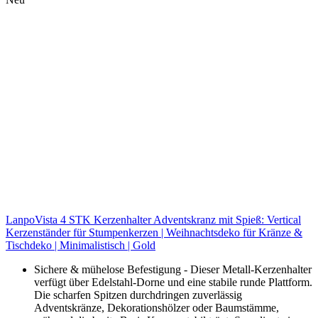
LanpoVista 4 STK Kerzenhalter Adventskranz mit Spieß: Vertical
Kerzenständer für Stumpenkerzen | Weihnachtsdeko für Kränze &
Tischdeko | Minimalistisch | Gold
Sichere & mühelose Befestigung - Dieser Metall-Kerzenhalter
verfügt über Edelstahl-Dorne und eine stabile runde Plattform.
Die scharfen Spitzen durchdringen zuverlässig
Adventskränze, Dekorationshölzer oder Baumstämme,