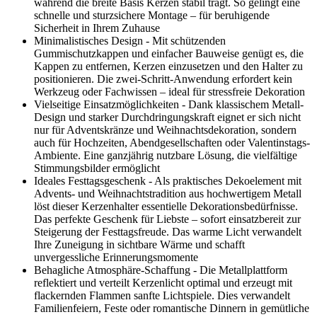
während die breite Basis Kerzen stabil trägt. So gelingt eine
schnelle und sturzsichere Montage – für beruhigende
Sicherheit in Ihrem Zuhause
Minimalistisches Design - Mit schützenden
Gummischutzkappen und einfacher Bauweise genügt es, die
Kappen zu entfernen, Kerzen einzusetzen und den Halter zu
positionieren. Die zwei-Schritt-Anwendung erfordert kein
Werkzeug oder Fachwissen – ideal für stressfreie Dekoration
Vielseitige Einsatzmöglichkeiten - Dank klassischem Metall-
Design und starker Durchdringungskraft eignet er sich nicht
nur für Adventskränze und Weihnachtsdekoration, sondern
auch für Hochzeiten, Abendgesellschaften oder Valentinstags-
Ambiente. Eine ganzjährig nutzbare Lösung, die vielfältige
Stimmungsbilder ermöglicht
Ideales Festtagsgeschenk - Als praktisches Dekoelement mit
Advents- und Weihnachtstradition aus hochwertigem Metall
löst dieser Kerzenhalter essentielle Dekorationsbedürfnisse.
Das perfekte Geschenk für Liebste – sofort einsatzbereit zur
Steigerung der Festtagsfreude. Das warme Licht verwandelt
Ihre Zuneigung in sichtbare Wärme und schafft
unvergessliche Erinnerungsmomente
Behagliche Atmosphäre-Schaffung - Die Metallplattform
reflektiert und verteilt Kerzenlicht optimal und erzeugt mit
flackernden Flammen sanfte Lichtspiele. Dies verwandelt
Familienfeiern, Feste oder romantische Dinnern in gemütliche