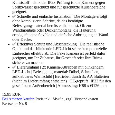
Kunststoff - dank der IP23-Prüfung ist die Kamera gegen
Spritzwasser geschützt und für geschützte Außenbereiche
geeignet.
✅ Schnelle und einfache Installation | Die Montage erfolgt
ohne komplizierte Schritte, da das benötigte
Befestigungsmaterial bereits enthalten ist. Ob zur
Wandmontage oder Deckenmontage, die Halterung
ermöglicht eine flexible und einfache Anbringung an Wand
oder Decke.
✅ Effektiver Schutz und Abschreckung | Die realistische
Optik und das blinkende LED-Licht schrecken potenzielle
Einbrecher effektiv ab. Die Fake Kamera ist perfekt dafür
geeignet, um Ihr Zuhause, Ihr Geschäft oder Ihre Büros
sicherer zu machen.
✅ Lieferumfang | 2x Kamera-Attrappen mit blinkendem
LED-Licht | Befestigungsmaterial: Dübel, Schrauben,
aufklebbares Warnschild | Betrieben durch 3x AA-Batterien
(nicht im Lieferumfang enthalten) | CE-geprüft | IP23 für den
geschützten Außenbereich | Abmessung: H88 x Ø126 mm
15,95 EUR
Bei Amazon kaufen
Preis inkl. MwSt., zzgl. Versandkosten
Bestseller Nr. 8