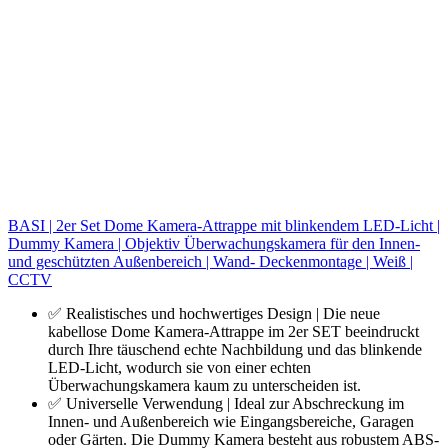
BASI | 2er Set Dome Kamera-Attrappe mit blinkendem LED-Licht |
Dummy Kamera | Objektiv Überwachungskamera für den Innen-
und geschützten Außenbereich | Wand- Deckenmontage | Weiß |
CCTV
✅ Realistisches und hochwertiges Design | Die neue
kabellose Dome Kamera-Attrappe im 2er SET beeindruckt
durch Ihre täuschend echte Nachbildung und das blinkende
LED-Licht, wodurch sie von einer echten
Überwachungskamera kaum zu unterscheiden ist.
✅ Universelle Verwendung | Ideal zur Abschreckung im
Innen- und Außenbereich wie Eingangsbereiche, Garagen
oder Gärten. Die Dummy Kamera besteht aus robustem ABS-