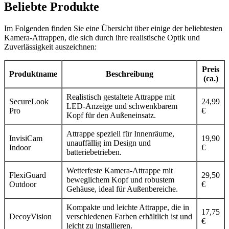
Beliebte Produkte
Im Folgenden finden Sie eine Übersicht über einige der beliebtesten
Kamera-Attrappen, die sich durch ihre realistische Optik und
Zuverlässigkeit auszeichnen:
Preis
Produktname
Beschreibung
(ca.)
Realistisch gestaltete Attrappe mit
SecureLook
24,99
LED-Anzeige und schwenkbarem
Pro
€
Kopf für den Außeneinsatz.
Attrappe speziell für Innenräume,
InvisiCam
19,90
unauffällig im Design und
Indoor
€
batteriebetrieben.
Wetterfeste Kamera-Attrappe mit
FlexiGuard
29,50
beweglichem Kopf und robustem
Outdoor
€
Gehäuse, ideal für Außenbereiche.
Kompakte und leichte Attrappe, die in
17,75
DecoyVision
verschiedenen Farben erhältlich ist und
€
leicht zu installieren.