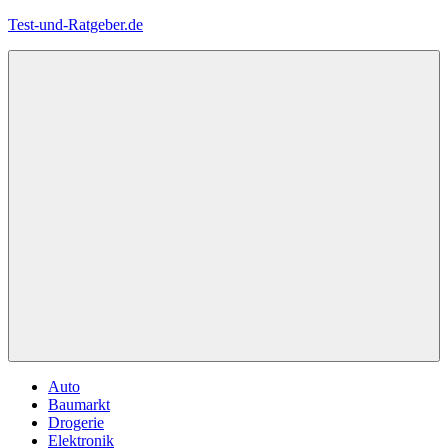
Zum
Test-und-Ratgeber.de
Inhalt
springen
Menü
Auto
Baumarkt
Drogerie
Elektronik