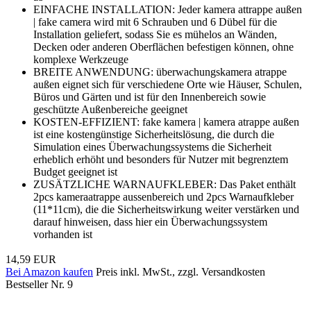
EINFACHE INSTALLATION: Jeder kamera attrappe außen
| fake camera wird mit 6 Schrauben und 6 Dübel für die
Installation geliefert, sodass Sie es mühelos an Wänden,
Decken oder anderen Oberflächen befestigen können, ohne
komplexe Werkzeuge
BREITE ANWENDUNG: überwachungskamera atrappe
außen eignet sich für verschiedene Orte wie Häuser, Schulen,
Büros und Gärten und ist für den Innenbereich sowie
geschützte Außenbereiche geeignet
KOSTEN-EFFIZIENT: fake kamera | kamera atrappe außen
ist eine kostengünstige Sicherheitslösung, die durch die
Simulation eines Überwachungssystems die Sicherheit
erheblich erhöht und besonders für Nutzer mit begrenztem
Budget geeignet ist
ZUSÄTZLICHE WARNAUFKLEBER: Das Paket enthält
2pcs kameraatrappe aussenbereich und 2pcs Warnaufkleber
(11*11cm), die die Sicherheitswirkung weiter verstärken und
darauf hinweisen, dass hier ein Überwachungssystem
vorhanden ist
14,59 EUR
Bei Amazon kaufen
Preis inkl. MwSt., zzgl. Versandkosten
Bestseller Nr. 9