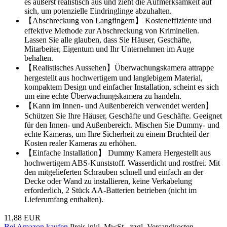
es äußerst realistisch aus und zieht die Aufmerksamkeit auf
sich, um potenzielle Eindringlinge abzuhalten.
【Abschreckung von Langfingern】 Kosteneffiziente und
effektive Methode zur Abschreckung von Kriminellen.
Lassen Sie alle glauben, dass Sie Häuser, Geschäfte,
Mitarbeiter, Eigentum und Ihr Unternehmen im Auge
behalten.
【Realistisches Aussehen】Überwachungskamera attrappe
hergestellt aus hochwertigem und langlebigem Material,
kompaktem Design und einfacher Installation, scheint es sich
um eine echte Überwachungskamera zu handeln.
【Kann im Innen- und Außenbereich verwendet werden】
Schützen Sie Ihre Häuser, Geschäfte und Geschäfte. Geeignet
für den Innen- und Außenbereich. Mischen Sie Dummy- und
echte Kameras, um Ihre Sicherheit zu einem Bruchteil der
Kosten realer Kameras zu erhöhen.
【Einfache Installation】 Dummy Kamera Hergestellt aus
hochwertigem ABS-Kunststoff. Wasserdicht und rostfrei. Mit
den mitgelieferten Schrauben schnell und einfach an der
Decke oder Wand zu installieren, keine Verkabelung
erforderlich, 2 Stück AA-Batterien betrieben (nicht im
Lieferumfang enthalten).
11,88 EUR
Bei Amazon kaufen
Preis inkl. MwSt., zzgl. Versandkosten