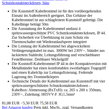
Schutzkontaktsteckdosen, blau
Die Kunststoff Kabeltrommel ist für den vorübergehenden
Einsatz im Außenbereich geeignet. Das Gehäuse der
Kabeltrommel ist aus schlagfestem Kunststoff gefertigt. Die
Kabellänge beträgt 50m
Die Ausstattung der Kabeltrommel umfasst 4
spritzwassergeschützte PVC Schutzkontaktsteckdosen, IP 44.
Zur Sicherheit vor Überhitzung ist zum Schutz ein
Thermoschalter mit Wiederanlaufsperre integriert
Die Leistung der Kabeltrommel bei abgewickeltem
Verlängerungskabel ist max. 3000W bei 230V~. Ständer aus
lackiertem Stahlrohr, Leitungsführung und verschiebbarer
Festellbremse. Drehbarer Wickelgriff
Die Kuststoff-Kabeltrommel IP 44 in der Kompaktversion mit
Metallständer hat einen komfortablen zweifarbigen Tragegriff
und einen Kabelclip zur Leitungsfixierung. Federnde
Lagerung des Trommelkörpers
Technische Details der Kabeltrommel aus Kunststoff mit vier
spritzwassergeschützten Schutzkontaktsteckdosen -
Kabelbox: Abmessung (BxTxH): ca. 265 x 200 x 350mm,
230V~, Zuleitung: H05VV-F 3G1,5mm²
81,08 EUR
−5,50 EUR
75,58 EUR
Bei Amazon kaufen
Preis inkl. MwSt., zzgl. Versandkosten