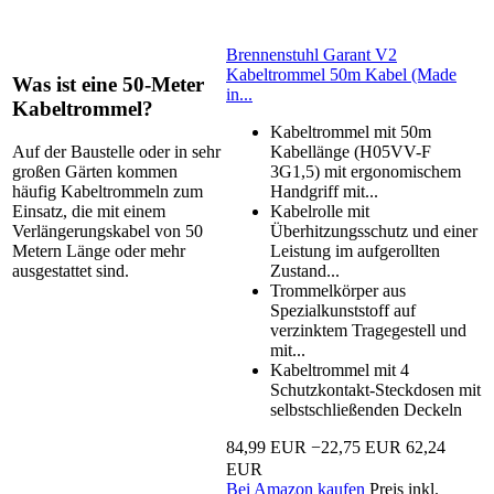
Brennenstuhl Garant V2
Kabeltrommel 50m Kabel (Made
Was ist eine 50-Meter
in...
Kabeltrommel?
Kabeltrommel mit 50m
Auf der Baustelle oder in sehr
Kabellänge (H05VV-F
großen Gärten kommen
3G1,5) mit ergonomischem
häufig Kabeltrommeln zum
Handgriff mit...
Einsatz, die mit einem
Kabelrolle mit
Verlängerungskabel von 50
Überhitzungsschutz und einer
Metern Länge oder mehr
Leistung im aufgerollten
ausgestattet sind.
Zustand...
Trommelkörper aus
Spezialkunststoff auf
verzinktem Tragegestell und
mit...
Kabeltrommel mit 4
Schutzkontakt-Steckdosen mit
selbstschließenden Deckeln
84,99 EUR
−22,75 EUR
62,24
EUR
Bei Amazon kaufen
Preis inkl.