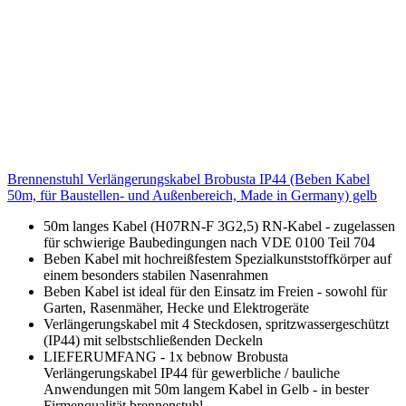
Brennenstuhl Verlängerungskabel Brobusta IP44 (Beben Kabel
50m, für Baustellen- und Außenbereich, Made in Germany) gelb
50m langes Kabel (H07RN-F 3G2,5) RN-Kabel - zugelassen
für schwierige Baubedingungen nach VDE 0100 Teil 704
Beben Kabel mit hochreißfestem Spezialkunststoffkörper auf
einem besonders stabilen Nasenrahmen
Beben Kabel ist ideal für den Einsatz im Freien - sowohl für
Garten, Rasenmäher, Hecke und Elektrogeräte
Verlängerungskabel mit 4 Steckdosen, spritzwassergeschützt
(IP44) mit selbstschließenden Deckeln
LIEFERUMFANG - 1x bebnow Brobusta
Verlängerungskabel IP44 für gewerbliche / bauliche
Anwendungen mit 50m langem Kabel in Gelb - in bester
Firmenqualität brennenstuhl