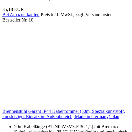
85,18 EUR
Bei Amazon kaufen
Preis inkl. MwSt., zzgl. Versandkosten
Bestseller Nr. 10
Brennenstuhl Garant IP44 Kabeltrommel (50m, Spezialkunststoff,
kurzfristiger Einsatz im Außenbereich, Made in Germany) blau
50m Kabellänge (AT-N05V3V3-F 3G1,5) mit Bremaxx
Kabel - einsetzbar bis -35 °C, UV-beständig und mechanisch