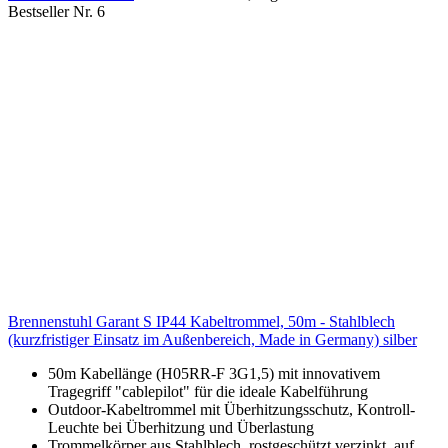
Bestseller Nr. 6
Brennenstuhl Garant S IP44 Kabeltrommel, 50m - Stahlblech
(kurzfristiger Einsatz im Außenbereich, Made in Germany) silber
50m Kabellänge (H05RR-F 3G1,5) mit innovativem
Tragegriff "cablepilot" für die ideale Kabelführung
Outdoor-Kabeltrommel mit Überhitzungsschutz, Kontroll-
Leuchte bei Überhitzung und Überlastung
Trommelkörper aus Stahlblech, rostgeschützt verzinkt, auf