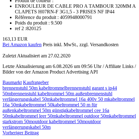
Produit de couleur :
ENROULEUR DE CABLE PRO A TAMBOUR 320MM A
CLAPETS H07RN-F 3G1,5 - 3 PRISES NF IP44
Référence du produit : 4059948000791
Poids du produit : 9.500
ref 2 :820125
163,13 EUR
Bei Amazon kaufen
Preis inkl. MwSt., zzgl. Versandkosten
Zuletzt Aktualisiert am 27.02.2020
Letzte Aktualisierung am 6.08.2026 um 09:56 Uhr / Affiliate Links /
Bilder von der Amazon Product Advertising API
Baumarkt
Kaufratgeber
brennenstuhl 50m kabeltrommel
brennenstuhl garant s ip44
50m
brennenstuhl kabeltrommel 50m außen
brennenstuhl
verlängerungskabel 50m
kabeltrommel 16a 400v 50 m
kabeltrommel
16a 50m
kabeltrommel 50
kabeltrommel 50 m für
außen
kabeltrommel 50m günstig
kabeltrommel cee 16a
50m
kabeltrommel leer 50m
kabeltrommel outdoor 50m
kabeltrommel
starkstrom 50m
outdoor kabeltrommel 50m
outdoor
verlängerungskabel 50m
Beitragsnavigation
Vorheriger Beitrag