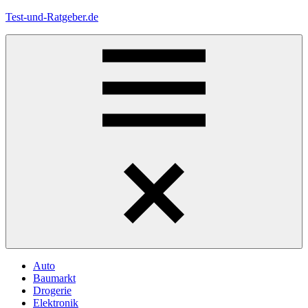
Zum
Test-und-Ratgeber.de
Inhalt
springen
Menü
Auto
Baumarkt
Drogerie
Elektronik