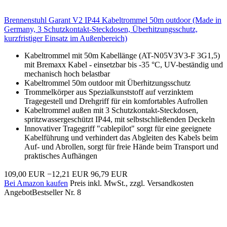
Brennenstuhl Garant V2 IP44 Kabeltrommel 50m outdoor (Made in
Germany, 3 Schutzkontakt-Steckdosen, Überhitzungsschutz,
kurzfristiger Einsatz im Außenbereich)
Kabeltrommel mit 50m Kabellänge (AT-N05V3V3-F 3G1,5)
mit Bremaxx Kabel - einsetzbar bis -35 °C, UV-beständig und
mechanisch hoch belastbar
Kabeltrommel 50m outdoor mit Überhitzungsschutz
Trommelkörper aus Spezialkunststoff auf verzinktem
Tragegestell und Drehgriff für ein komfortables Aufrollen
Kabeltrommel außen mit 3 Schutzkontakt-Steckdosen,
spritzwassergeschützt IP44, mit selbstschließenden Deckeln
Innovativer Tragegriff "cablepilot" sorgt für eine geeignete
Kabelführung und verhindert das Abgleiten des Kabels beim
Auf- und Abrollen, sorgt für freie Hände beim Transport und
praktisches Aufhängen
109,00 EUR
−12,21 EUR
96,79 EUR
Bei Amazon kaufen
Preis inkl. MwSt., zzgl. Versandkosten
Angebot
Bestseller Nr. 8