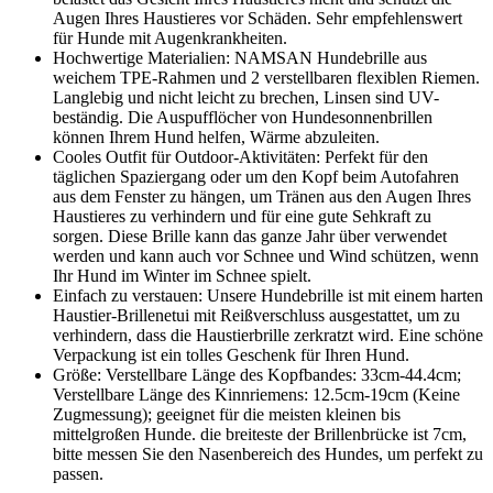
Augen Ihres Haustieres vor Schäden. Sehr empfehlenswert
für Hunde mit Augenkrankheiten.
Hochwertige Materialien: NAMSAN Hundebrille aus
weichem TPE-Rahmen und 2 verstellbaren flexiblen Riemen.
Langlebig und nicht leicht zu brechen, Linsen sind UV-
beständig. Die Auspufflöcher von Hundesonnenbrillen
können Ihrem Hund helfen, Wärme abzuleiten.
Cooles Outfit für Outdoor-Aktivitäten: Perfekt für den
täglichen Spaziergang oder um den Kopf beim Autofahren
aus dem Fenster zu hängen, um Tränen aus den Augen Ihres
Haustieres zu verhindern und für eine gute Sehkraft zu
sorgen. Diese Brille kann das ganze Jahr über verwendet
werden und kann auch vor Schnee und Wind schützen, wenn
Ihr Hund im Winter im Schnee spielt.
Einfach zu verstauen: Unsere Hundebrille ist mit einem harten
Haustier-Brillenetui mit Reißverschluss ausgestattet, um zu
verhindern, dass die Haustierbrille zerkratzt wird. Eine schöne
Verpackung ist ein tolles Geschenk für Ihren Hund.
Größe: Verstellbare Länge des Kopfbandes: 33cm-44.4cm;
Verstellbare Länge des Kinnriemens: 12.5cm-19cm (Keine
Zugmessung); geeignet für die meisten kleinen bis
mittelgroßen Hunde. die breiteste der Brillenbrücke ist 7cm,
bitte messen Sie den Nasenbereich des Hundes, um perfekt zu
passen.