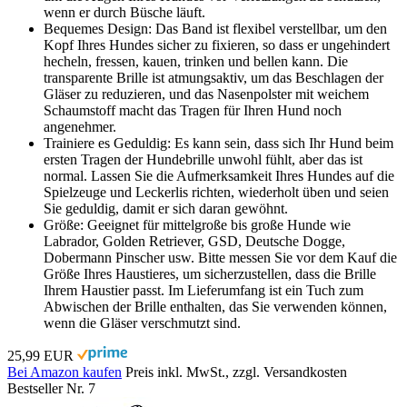
wenn er durch Büsche läuft.
Bequemes Design: Das Band ist flexibel verstellbar, um den
Kopf Ihres Hundes sicher zu fixieren, so dass er ungehindert
hecheln, fressen, kauen, trinken und bellen kann. Die
transparente Brille ist atmungsaktiv, um das Beschlagen der
Gläser zu reduzieren, und das Nasenpolster mit weichem
Schaumstoff macht das Tragen für Ihren Hund noch
angenehmer.
Trainiere es Geduldig: Es kann sein, dass sich Ihr Hund beim
ersten Tragen der Hundebrille unwohl fühlt, aber das ist
normal. Lassen Sie die Aufmerksamkeit Ihres Hundes auf die
Spielzeuge und Leckerlis richten, wiederholt üben und seien
Sie geduldig, damit er sich daran gewöhnt.
Größe: Geeignet für mittelgroße bis große Hunde wie
Labrador, Golden Retriever, GSD, Deutsche Dogge,
Dobermann Pinscher usw. Bitte messen Sie vor dem Kauf die
Größe Ihres Haustieres, um sicherzustellen, dass die Brille
Ihrem Haustier passt. Im Lieferumfang ist ein Tuch zum
Abwischen der Brille enthalten, das Sie verwenden können,
wenn die Gläser verschmutzt sind.
25,99 EUR
Bei Amazon kaufen
Preis inkl. MwSt., zzgl. Versandkosten
Bestseller Nr. 7