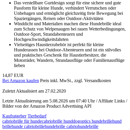
Das verstellbare Gurtdesign sorgt für eine sichere und gute
Passform für kleine Hunde, verhindert Verrutschen oder
Unbehagen und ermöglicht gleichzeitig freie Bewegung bei
Spaziergängen, Reisen oder Outdoor-Aktivitäten
Winddicht und Materialien machen diese Hundebrille ideal
zum Schutz von Welpenaugen bei rauen Wetterbedingungen,
Outdoor-Sport, Strandabenteuern und
Hochgeschwindigkeitsfahrten
Vielseitiges Haustierzubehör ist perfekt für kleine
Hunderassen bei Outdoor-Abenteuern und ist ein stilvolles
und praktisches Geschenk für Haustierbesitzer, die
Motorräder, Wandern, Strandausflüge oder Familienausflüge
lieben
14,87 EUR
Bei Amazon kaufen
Preis inkl. MwSt., zzgl. Versandkosten
Zuletzt Aktualisiert am 27.02.2020
Letzte Aktualisierung am 5.08.2026 um 07:40 Uhr / Affiliate Links /
Bilder von der Amazon Product Advertising API
Kaufratgeber
Tierbedarf
cabriobrille für hunde
cabriobrille hund
dogoptics hundebrille
hund
brille
hunde cabriobrille
hundebrille cabrio
hundebrille