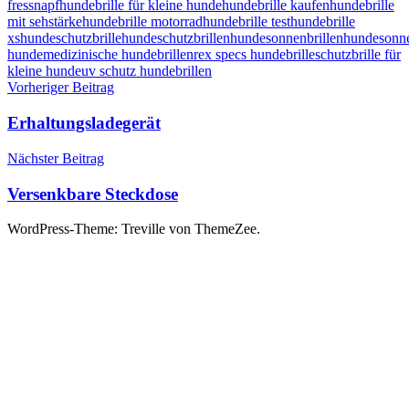
fressnapf
hundebrille für kleine hunde
hundebrille kaufen
hundebrille
mit sehstärke
hundebrille motorrad
hundebrille test
hundebrille
xs
hundeschutzbrille
hundeschutzbrillen
hundesonnenbrillen
hundesonne
hunde
medizinische hundebrillen
rex specs hundebrille
schutzbrille für
kleine hunde
uv schutz hundebrillen
Beitragsnavigation
Vorheriger Beitrag
Erhaltungsladegerät
Nächster Beitrag
Versenkbare Steckdose
WordPress-Theme: Treville von ThemeZee.