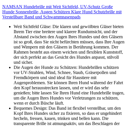
NAMSAN Hundebrille mit Weit Sichtfeld, UV-Schutz Große
Hunde Sonnenbrille, Augen Schützen Klare Hund Schutzbrille mit
Verstellbare Band und Schwammnasenpads
Weit Sichtfeld Gläse: Die klaren und gewölbten Gläser bieten
Ihrem Tier eine breitere und klarere Rundumsicht, und der
Abstand zwischen den Augen Ihres Hundes und den Gläsern
ist so groß, dass Sie nicht befürchten müssen, dass Ihre Augen
und Wimpern mit den Gläsern in Berührung kommen. Der
Rahmen besteht aus einem weichen und flexiblen Kunststoff,
der sich perfekt an das Gesicht des Hundes anpasst, stilvoll
und sicher.
Die Augen der Hunde zu Schützen: Hundebrillen schützen
vor UV-Strahlen, Wind, Schnee, Staub, Gräserpollen und
Fremdkörpern und sind ideal für Haustiere mit
Augenproblemen. Sie können Ihren Hund während der Fahrt
den Kopf herausstrecken lassen, und er wird das sehr
genießen; bitte lassen Sie Ihren Hund eine Hundebrille tragen,
um die Augen Ihres Hundes vor Verletzungen zu schützen,
wenn er durch Büsche läuft.
Bequemes Design: Das Band ist flexibel verstellbar, um den
Kopf Ihres Hundes sicher zu fixieren, so dass er ungehindert
hecheln, fressen, kauen, trinken und bellen kann. Die
transparente Brille ist atmungsaktiv, um das Beschlagen der