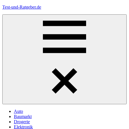
Zum
Test-und-Ratgeber.de
Inhalt
springen
Menü
Auto
Baumarkt
Drogerie
Elektronik