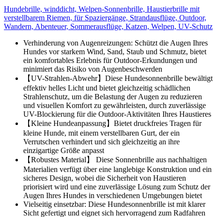
Hundebrille, winddicht, Welpen-Sonnenbrille, Haustierbrille mit
verstellbarem Riemen, für Spaziergänge, Strandausflüge, Outdoor,
Wandern, Abenteuer, Sommerausflüge, Katzen, Welpen, UV-Schutz
Verhinderung von Augenreizungen: Schützt die Augen Ihres
Hundes vor starkem Wind, Sand, Staub und Schmutz, bietet
ein komfortables Erlebnis für Outdoor-Erkundungen und
minimiert das Risiko von Augenbeschwerden
【UV-Strahlen-Abwehr】Diese Hundesonnenbrille bewältigt
effektiv helles Licht und bietet gleichzeitig schädlichen
Strahlenschutz, um die Belastung der Augen zu reduzieren
und visuellen Komfort zu gewährleisten, durch zuverlässige
UV-Blockierung für die Outdoor-Aktivitäten Ihres Haustieres
【Kleine Hundeanpassung】Bietet druckfreies Tragen für
kleine Hunde, mit einem verstellbaren Gurt, der ein
Verrutschen verhindert und sich gleichzeitig an ihre
einzigartige Größe anpasst
【Robustes Material】 Diese Sonnenbrille aus nachhaltigen
Materialien verfügt über eine langlebige Konstruktion und ein
sicheres Design, wobei die Sicherheit von Haustieren
priorisiert wird und eine zuverlässige Lösung zum Schutz der
Augen Ihres Hundes in verschiedenen Umgebungen bietet
Vielseitig einsetzbar: Diese Hundesonnenbrille ist mit klarer
Sicht gefertigt und eignet sich hervorragend zum Radfahren