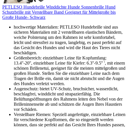
PETLESO Hundebrille Winddichte Hunde Sonnenbrille Hund
Schutzbrille mit Verstellbare Band Geeignet für Mittelgroße bis
Große Hunde- Schwarz
hochwertige Materialien: PETLESO Hundebrille sind aus
sicheren Materialien mit 2 verstellbaren elastischen Bändern,
weiche Polsterung um den Rahmen ist sehr komfortabel,
leicht und stressfrei zu tragen, langlebig, es passt perfekt auf
das Gesicht des Hundes und wird die Haut des Tieres nicht
beschädigen.
Größenbereich: einziehbare Leine für Kopfumfang:
13.4''-20'', einziehbare Leine für Kiefer: 6.3''-9.5'' ', mit einem
schönen Brillenetui, geeignet für die meisten mittelgroßen und
großen Hunde. Stellen Sie die einziehbare Leine nach dem
Tragen der Brille ein, damit sie nicht abrutscht und die Augen
des Hundes verletzt werden.
Augenschutz: bietet UV-Schutz, bruchsicher, wasserdicht,
beschlagfrei, winddicht und strapazierfähig. Die
Belüftungsöffnungen des Rahmens leiten den Nebel von der
Brilleninnenseite ab und schützen die Augen Ihres Haustiers
vor Schäden.
Verstellbare Riemen: Speziell angefertigte, einziehbare Leinen
für verschiedene Kopfformen, die so eingestellt werden
können, dass sie perfekt auf das Gesicht Ihres Hundes passen,