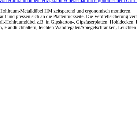
on Hohlraumdübeln HM, stabil & belastbar mit ergonomischem Griff u
h Hohlraum-Metalldübel HM zeitsparend und ergonomisch montieren.
f und pressen sich an die Plattenrückseite. Die Verdrehsicherung verh
all-Hohlraumdübel z.B. in Gipskarton-, Gipsfaserplatten, Hohldecken,
, Handtuchhaltern, leichten Wandregalen/Spiegelschränken, Leuchten