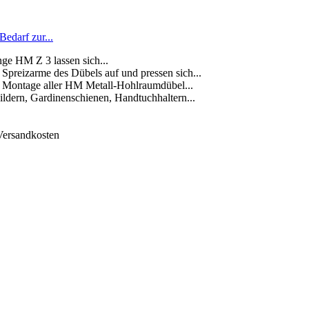
edarf zur...
nge HM Z 3 lassen sich...
Spreizarme des Dübels auf und pressen sich...
re Montage aller HM Metall-Hohlraumdübel...
dern, Gardinenschienen, Handtuchhaltern...
 Versandkosten