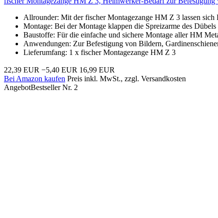
fischer Montagezange HM Z 3, Heimwerker-Bedarf zur Befestigung v
Allrounder: Mit der fischer Montagezange HM Z 3 lassen sic
Montage: Bei der Montage klappen die Spreizarme des Dübels au
Baustoffe: Für die einfache und sichere Montage aller HM Met
Anwendungen: Zur Befestigung von Bildern, Gardinenschienen
Lieferumfang: 1 x fischer Montagezange HM Z 3
22,39 EUR
−5,40 EUR
16,99 EUR
Bei Amazon kaufen
Preis inkl. MwSt., zzgl. Versandkosten
Angebot
Bestseller Nr. 2