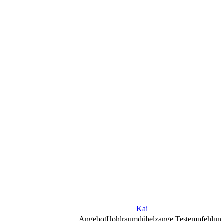
Kai
Angebot
Hohlraumdübelzange Testempfehlu