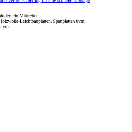
nd Verdrehsicherung für eine schnelle Montage
indert ein Mitdrehen.
 Holzwolle-Leichtbauplatten, Spanplatten uvm.
 uvm.