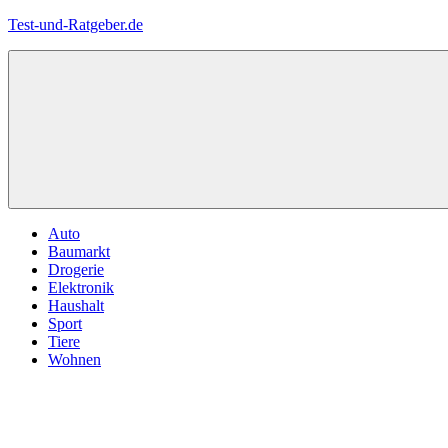
Zum
Test-und-Ratgeber.de
Inhalt
springen
Menü
Auto
Baumarkt
Drogerie
Elektronik
Haushalt
Sport
Tiere
Wohnen