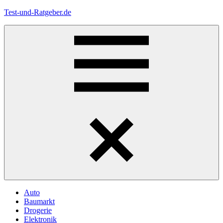
Zum
Test-und-Ratgeber.de
Inhalt
springen
Menü
Auto
Baumarkt
Drogerie
Elektronik