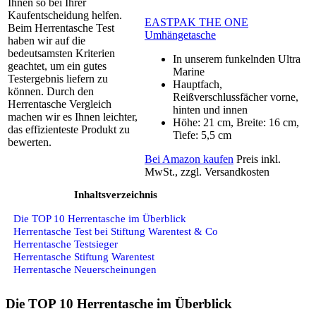
Ihnen so bei Ihrer
Kaufentscheidung helfen.
EASTPAK THE ONE
Beim Herrentasche Test
Umhängetasche
haben wir auf die
bedeutsamsten Kriterien
In unserem funkelnden Ultra
geachtet, um ein gutes
Marine
Testergebnis liefern zu
Hauptfach,
können. Durch den
Reißverschlussfächer vorne,
Herrentasche Vergleich
hinten und innen
machen wir es Ihnen leichter,
Höhe: 21 cm, Breite: 16 cm,
das effizienteste Produkt zu
Tiefe: 5,5 cm
bewerten.
Bei Amazon kaufen
Preis inkl.
MwSt., zzgl. Versandkosten
Inhaltsverzeichnis
Die TOP 10 Herrentasche im Überblick
Herrentasche Test bei Stiftung Warentest & Co
Herrentasche Testsieger
Herrentasche Stiftung Warentest
Herrentasche Neuerscheinungen
Die TOP 10 Herrentasche im Überblick