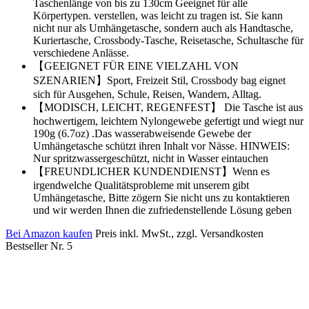
Taschenlänge von bis zu 130cm Geeignet für alle
Körpertypen. verstellen, was leicht zu tragen ist. Sie kann
nicht nur als Umhängetasche, sondern auch als Handtasche,
Kuriertasche, Crossbody-Tasche, Reisetasche, Schultasche für
verschiedene Anlässe.
【GEEIGNET FÜR EINE VIELZAHL VON
SZENARIEN】Sport, Freizeit Stil, Crossbody bag eignet
sich für Ausgehen, Schule, Reisen, Wandern, Alltag.
【MODISCH, LEICHT, REGENFEST】 Die Tasche ist aus
hochwertigem, leichtem Nylongewebe gefertigt und wiegt nur
190g (6.7oz) .Das wasserabweisende Gewebe der
Umhängetasche schützt ihren Inhalt vor Nässe. HINWEIS:
Nur spritzwassergeschützt, nicht in Wasser eintauchen
【FREUNDLICHER KUNDENDIENST】Wenn es
irgendwelche Qualitätsprobleme mit unserem gibt
Umhängetasche, Bitte zögern Sie nicht uns zu kontaktieren
und wir werden Ihnen die zufriedenstellende Lösung geben
Bei Amazon kaufen
Preis inkl. MwSt., zzgl. Versandkosten
Bestseller Nr. 5