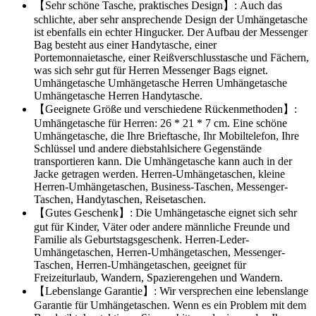
【Sehr schöne Tasche, praktisches Design】: Auch das
schlichte, aber sehr ansprechende Design der Umhängetasche
ist ebenfalls ein echter Hingucker. Der Aufbau der Messenger
Bag besteht aus einer Handytasche, einer
Portemonnaietasche, einer Reißverschlusstasche und Fächern,
was sich sehr gut für Herren Messenger Bags eignet.
Umhängetasche Umhängetasche Herren Umhängetasche
Umhängetasche Herren Handytasche.
【Geeignete Größe und verschiedene Rückenmethoden】:
Umhängetasche für Herren: 26 * 21 * 7 cm. Eine schöne
Umhängetasche, die Ihre Brieftasche, Ihr Mobiltelefon, Ihre
Schlüssel und andere diebstahlsichere Gegenstände
transportieren kann. Die Umhängetasche kann auch in der
Jacke getragen werden. Herren-Umhängetaschen, kleine
Herren-Umhängetaschen, Business-Taschen, Messenger-
Taschen, Handytaschen, Reisetaschen.
【Gutes Geschenk】: Die Umhängetasche eignet sich sehr
gut für Kinder, Väter oder andere männliche Freunde und
Familie als Geburtstagsgeschenk. Herren-Leder-
Umhängetaschen, Herren-Umhängetaschen, Messenger-
Taschen, Herren-Umhängetaschen, geeignet für
Freizeiturlaub, Wandern, Spazierengehen und Wandern.
【Lebenslange Garantie】: Wir versprechen eine lebenslange
Garantie für Umhängetaschen. Wenn es ein Problem mit dem