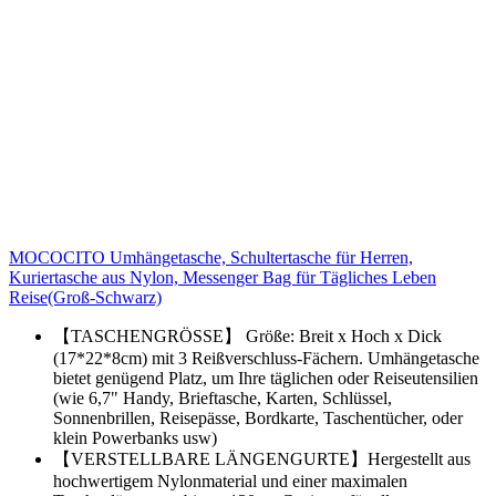
MOCOCITO Umhängetasche, Schultertasche für Herren,
Kuriertasche aus Nylon, Messenger Bag für Tägliches Leben
Reise(Groß-Schwarz)
【TASCHENGRÖSSE】 Größe: Breit x Hoch x Dick
(17*22*8cm) mit 3 Reißverschluss-Fächern. Umhängetasche
bietet genügend Platz, um Ihre täglichen oder Reiseutensilien
(wie 6,7" Handy, Brieftasche, Karten, Schlüssel,
Sonnenbrillen, Reisepässe, Bordkarte, Taschentücher, oder
klein Powerbanks usw)
【VERSTELLBARE LÄNGENGURTE】Hergestellt aus
hochwertigem Nylonmaterial und einer maximalen