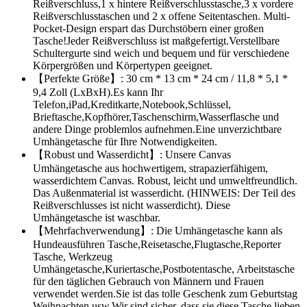
Reißverschluss,1 x hintere Reißverschlusstasche,3 x vordere
Reißverschlusstaschen und 2 x offene Seitentaschen. Multi-
Pocket-Design erspart das Durchstöbern einer großen
Tasche!Jeder Reißverschluss ist maßgefertigt.Verstellbare
Schultergurte sind weich und bequem und für verschiedene
Körpergrößen und Körpertypen geeignet.
【Perfekte Größe】: 30 cm * 13 cm * 24 cm / 11,8 * 5,1 *
9,4 Zoll (LxBxH).Es kann Ihr
Telefon,iPad,Kreditkarte,Notebook,Schlüssel,
Brieftasche,Kopfhörer,Taschenschirm,Wasserflasche und
andere Dinge problemlos aufnehmen.Eine unverzichtbare
Umhängetasche für Ihre Notwendigkeiten.
【Robust und Wasserdicht】: Unsere Canvas
Umhängetasche aus hochwertigem, strapazierfähigem,
wasserdichtem Canvas. Robust, leicht und umweltfreundlich.
Das Außenmaterial ist wasserdicht. (HINWEIS: Der Teil des
Reißverschlusses ist nicht wasserdicht). Diese
Umhängetasche ist waschbar.
【Mehrfachverwendung】: Die Umhängetasche kann als
Hundeausführen Tasche,Reisetasche,Flugtasche,Reporter
Tasche, Werkzeug
Umhängetasche,Kuriertasche,Postbotentasche, Arbeitstasche
für den täglichen Gebrauch von Männern und Frauen
verwendet werden.Sie ist das tolle Geschenk zum Geburtstag
Weihnachten usw.Wir sind sicher, dass sie diese Tasche lieben