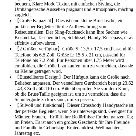
bequem, Klare Mode Textur, mit einfachen Styling, die
Umhängetasche Aussehen prägnant und Atmosphäre, mächtig
zugleich.
【Große Kapazität】Dies ist eine kleine Brusttasche, ein
praktischer Begleiter für die Aufbewahrung von
Reiseutensilien. Der Sling-Rucksack kann Ihre Sachen wie
Kosmetika, Taschentücher, Schlüssel, Handy, Reisepass, usw.
effektiv aufbewahren.
【2 Größen verfügbar】Größe S: 13,5 x 17,5 cm,Passend für
Telefone bis 6,5 Zoll; Größe L: 15,5 x 21 cm, passend für
Telefone bis 7,2 Zoll. Für Personen über 1,75 Meter wird
empfohlen, die Größe L zu kaufen, um zu vermeiden, dass sie
zu Kleine getragen wird.
【Einstellbares Design】Der Hüftgurt kann die Größe nach
Belieben anpassen. Der verstellbare Gurtbereich beträgt 23,62
- 43,3 Zoll / 60-110 cm. Bitte überprüfen Sie vor dem Kauf,
ob die Brust/Taille geeignet ist, um zu vermeiden, dass die
Schultergurte zu kurz sind, um zu passen.
【Stilvoll und funktional】Dieser Crossbody-Handytasche ist
der perfekte Begleiter, wenn Sie unterwegs sind. Geeignet für
Männer, Frauen, . Erfüllt Ihre Bedürfnisse für den ganzen Tag
im Freien. Es ist auch ein großes Geschenk für Ihre Freunde
und Familie in Geburtstag, Erntedankfest, Weihnachten,
Jahrestag etc.