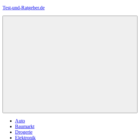
Zum
Test-und-Ratgeber.de
Inhalt
springen
Menü
Auto
Baumarkt
Drogerie
Elektronik