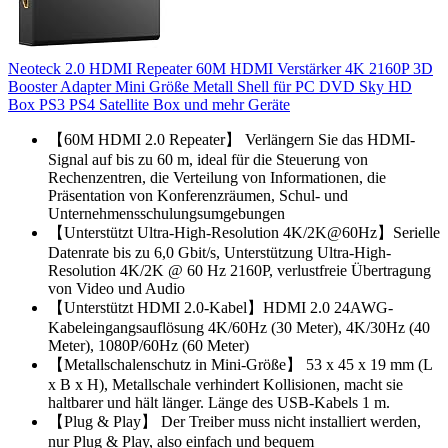
Neoteck 2.0 HDMI Repeater 60M HDMI Verstärker 4K 2160P 3D
Booster Adapter Mini Größe Metall Shell für PC DVD Sky HD
Box PS3 PS4 Satellite Box und mehr Geräte
【60M HDMI 2.0 Repeater】 Verlängern Sie das HDMI-
Signal auf bis zu 60 m, ideal für die Steuerung von
Rechenzentren, die Verteilung von Informationen, die
Präsentation von Konferenzräumen, Schul- und
Unternehmensschulungsumgebungen
【Unterstützt Ultra-High-Resolution 4K/2K@60Hz】Serielle
Datenrate bis zu 6,0 Gbit/s, Unterstützung Ultra-High-
Resolution 4K/2K @ 60 Hz 2160P, verlustfreie Übertragung
von Video und Audio
【Unterstützt HDMI 2.0-Kabel】HDMI 2.0 24AWG-
Kabeleingangsauflösung 4K/60Hz (30 Meter), 4K/30Hz (40
Meter), 1080P/60Hz (60 Meter)
【Metallschalenschutz in Mini-Größe】 53 x 45 x 19 mm (L
x B x H), Metallschale verhindert Kollisionen, macht sie
haltbarer und hält länger. Länge des USB-Kabels 1 m.
【Plug & Play】 Der Treiber muss nicht installiert werden,
nur Plug & Play, also einfach und bequem