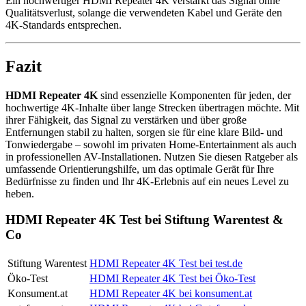
Ein hochwertiger HDMI Repeater 4K verstärkt das Signal ohne
Qualitätsverlust, solange die verwendeten Kabel und Geräte den
4K-Standards entsprechen.
Fazit
HDMI Repeater 4K
sind essenzielle Komponenten für jeden, der
hochwertige 4K-Inhalte über lange Strecken übertragen möchte. Mit
ihrer Fähigkeit, das Signal zu verstärken und über große
Entfernungen stabil zu halten, sorgen sie für eine klare Bild- und
Tonwiedergabe – sowohl im privaten Home-Entertainment als auch
in professionellen AV-Installationen. Nutzen Sie diesen Ratgeber als
umfassende Orientierungshilfe, um das optimale Gerät für Ihre
Bedürfnisse zu finden und Ihr 4K-Erlebnis auf ein neues Level zu
heben.
HDMI Repeater 4K Test bei Stiftung Warentest &
Co
Stiftung Warentest
HDMI Repeater 4K Test bei test.de
Öko-Test
HDMI Repeater 4K Test bei Öko-Test
Konsument.at
HDMI Repeater 4K bei konsument.at