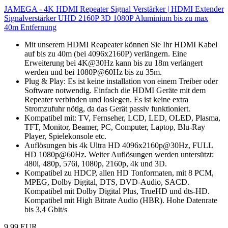
JAMEGA - 4K HDMI Repeater Signal Verstärker | HDMI Extender
Signalverstärker UHD 2160P 3D 1080P Aluminium bis zu max
40m Entfernung
Mit unserem HDMI Reapeater können Sie Ihr HDMI Kabel
auf bis zu 40m (bei 4096x2160P) verlängern. Eine
Erweiterung bei 4K@30Hz kann bis zu 18m verlängert
werden und bei 1080P@60Hz bis zu 35m.
Plug & Play: Es ist keine installation von einem Treiber oder
Software notwendig. Einfach die HDMI Geräte mit dem
Repeater verbinden und loslegen. Es ist keine extra
Stromzufuhr nötig, da das Gerät passiv funktioniert.
Kompatibel mit: TV, Fernseher, LCD, LED, OLED, Plasma,
TFT, Monitor, Beamer, PC, Computer, Laptop, Blu-Ray
Player, Spielekonsole etc.
Auflösungen bis 4k Ultra HD 4096x2160p@30Hz, FULL
HD 1080p@60Hz. Weiter Auflösungen werden untersützt:
480i, 480p, 576i, 1080p, 2160p, 4k und 3D.
Kompatibel zu HDCP, allen HD Tonformaten, mit 8 PCM,
MPEG, Dolby Digital, DTS, DVD-Audio, SACD.
Kompatibel mit Dolby Digital Plus, TrueHD und dts-HD.
Kompatibel mit High Bitrate Audio (HBR). Hohe Datenrate
bis 3,4 Gbit/s
9,99 EUR