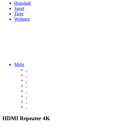
Haushalt
Sport
Tiere
Wohnen
Mehr
.
.
.
.
.
.
.
.
HDMI Repeater 4K