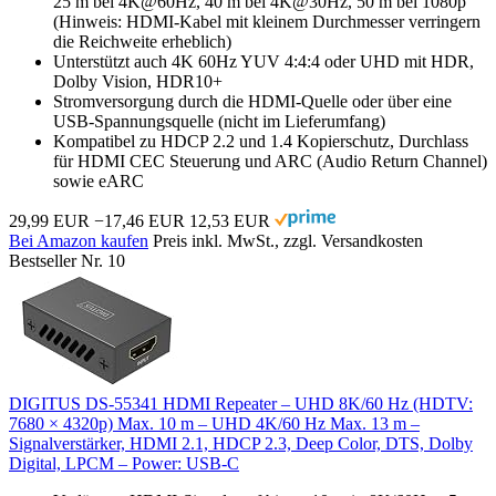
25 m bei 4K@60Hz, 40 m bei 4K@30Hz, 50 m bei 1080p
(Hinweis: HDMI-Kabel mit kleinem Durchmesser verringern
die Reichweite erheblich)
Unterstützt auch 4K 60Hz YUV 4:4:4 oder UHD mit HDR,
Dolby Vision, HDR10+
Stromversorgung durch die HDMI-Quelle oder über eine
USB-Spannungsquelle (nicht im Lieferumfang)
Kompatibel zu HDCP 2.2 und 1.4 Kopierschutz, Durchlass
für HDMI CEC Steuerung und ARC (Audio Return Channel)
sowie eARC
29,99 EUR
−17,46 EUR
12,53 EUR
Bei Amazon kaufen
Preis inkl. MwSt., zzgl. Versandkosten
Bestseller Nr. 10
DIGITUS DS-55341 HDMI Repeater – UHD 8K/60 Hz (HDTV:
7680 × 4320p) Max. 10 m – UHD 4K/60 Hz Max. 13 m –
Signalverstärker, HDMI 2.1, HDCP 2.3, Deep Color, DTS, Dolby
Digital, LPCM – Power: USB-C