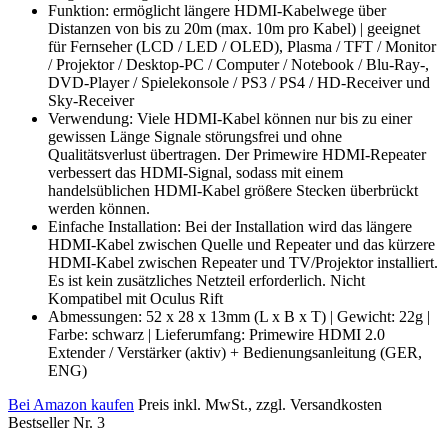
Funktion: ermöglicht längere HDMI-Kabelwege über
Distanzen von bis zu 20m (max. 10m pro Kabel) | geeignet
für Fernseher (LCD / LED / OLED), Plasma / TFT / Monitor
/ Projektor / Desktop-PC / Computer / Notebook / Blu-Ray-,
DVD-Player / Spielekonsole / PS3 / PS4 / HD-Receiver und
Sky-Receiver
Verwendung: Viele HDMI-Kabel können nur bis zu einer
gewissen Länge Signale störungsfrei und ohne
Qualitätsverlust übertragen. Der Primewire HDMI-Repeater
verbessert das HDMI-Signal, sodass mit einem
handelsüblichen HDMI-Kabel größere Stecken überbrückt
werden können.
Einfache Installation: Bei der Installation wird das längere
HDMI-Kabel zwischen Quelle und Repeater und das kürzere
HDMI-Kabel zwischen Repeater und TV/Projektor installiert.
Es ist kein zusätzliches Netzteil erforderlich. Nicht
Kompatibel mit Oculus Rift
Abmessungen: 52 x 28 x 13mm (L x B x T) | Gewicht: 22g |
Farbe: schwarz | Lieferumfang: Primewire HDMI 2.0
Extender / Verstärker (aktiv) + Bedienungsanleitung (GER,
ENG)
Bei Amazon kaufen
Preis inkl. MwSt., zzgl. Versandkosten
Bestseller Nr. 3