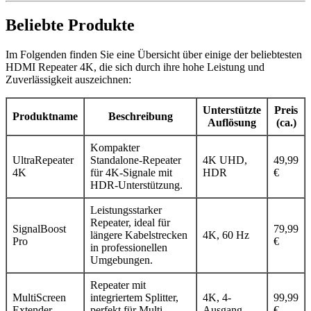
Beliebte Produkte
Im Folgenden finden Sie eine Übersicht über einige der beliebtesten
HDMI Repeater 4K, die sich durch ihre hohe Leistung und
Zuverlässigkeit auszeichnen:
Unterstützte
Preis
Produktname
Beschreibung
Auflösung
(ca.)
Kompakter
UltraRepeater
Standalone-Repeater
4K UHD,
49,99
4K
für 4K-Signale mit
HDR
€
HDR-Unterstützung.
Leistungsstarker
Repeater, ideal für
SignalBoost
79,99
längere Kabelstrecken
4K, 60 Hz
Pro
€
in professionellen
Umgebungen.
Repeater mit
MultiScreen
integriertem Splitter,
4K, 4-
99,99
Extender
perfekt für Multi-
Ausgang
€