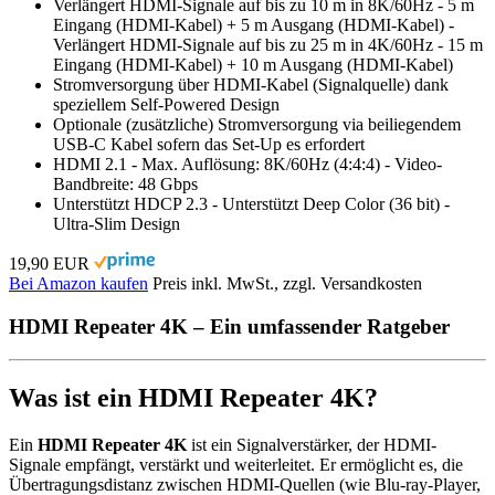
Verlängert HDMI-Signale auf bis zu 10 m in 8K/60Hz - 5 m
Eingang (HDMI-Kabel) + 5 m Ausgang (HDMI-Kabel) -
Verlängert HDMI-Signale auf bis zu 25 m in 4K/60Hz - 15 m
Eingang (HDMI-Kabel) + 10 m Ausgang (HDMI-Kabel)
Stromversorgung über HDMI-Kabel (Signalquelle) dank
speziellem Self-Powered Design
Optionale (zusätzliche) Stromversorgung via beiliegendem
USB-C Kabel sofern das Set-Up es erfordert
HDMI 2.1 - Max. Auflösung: 8K/60Hz (4:4:4) - Video-
Bandbreite: 48 Gbps
Unterstützt HDCP 2.3 - Unterstützt Deep Color (36 bit) -
Ultra-Slim Design
19,90 EUR
Bei Amazon kaufen
Preis inkl. MwSt., zzgl. Versandkosten
HDMI Repeater 4K – Ein umfassender Ratgeber
Was ist ein HDMI Repeater 4K?
Ein
HDMI Repeater 4K
ist ein Signalverstärker, der HDMI-
Signale empfängt, verstärkt und weiterleitet. Er ermöglicht es, die
Übertragungsdistanz zwischen HDMI-Quellen (wie Blu-ray-Player,