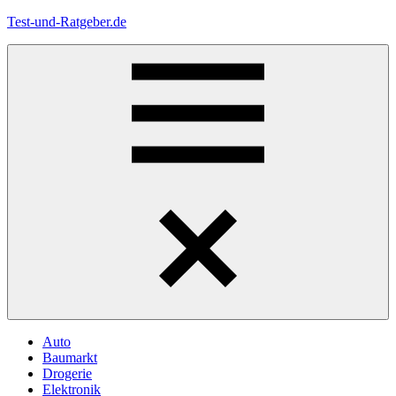
Zum
Test-und-Ratgeber.de
Inhalt
springen
Menü
Auto
Baumarkt
Drogerie
Elektronik