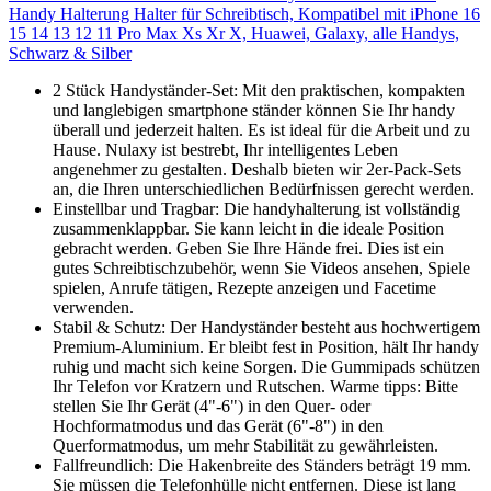
Handy Halterung Halter für Schreibtisch, Kompatibel mit iPhone 16
15 14 13 12 11 Pro Max Xs Xr X, Huawei, Galaxy, alle Handys,
Schwarz & Silber
2 Stück Handyständer-Set: Mit den praktischen, kompakten
und langlebigen smartphone ständer können Sie Ihr handy
überall und jederzeit halten. Es ist ideal für die Arbeit und zu
Hause. Nulaxy ist bestrebt, Ihr intelligentes Leben
angenehmer zu gestalten. Deshalb bieten wir 2er-Pack-Sets
an, die Ihren unterschiedlichen Bedürfnissen gerecht werden.
Einstellbar und Tragbar: Die handyhalterung ist vollständig
zusammenklappbar. Sie kann leicht in die ideale Position
gebracht werden. Geben Sie Ihre Hände frei. Dies ist ein
gutes Schreibtischzubehör, wenn Sie Videos ansehen, Spiele
spielen, Anrufe tätigen, Rezepte anzeigen und Facetime
verwenden.
Stabil & Schutz: Der Handyständer besteht aus hochwertigem
Premium-Aluminium. Er bleibt fest in Position, hält Ihr handy
ruhig und macht sich keine Sorgen. Die Gummipads schützen
Ihr Telefon vor Kratzern und Rutschen. Warme tipps: Bitte
stellen Sie Ihr Gerät (4"-6") in den Quer- oder
Hochformatmodus und das Gerät (6"-8") in den
Querformatmodus, um mehr Stabilität zu gewährleisten.
Fallfreundlich: Die Hakenbreite des Ständers beträgt 19 mm.
Sie müssen die Telefonhülle nicht entfernen. Diese ist lang