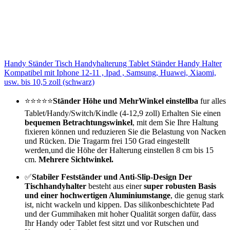
Handy Ständer Tisch Handyhalterung Tablet Ständer Handy Halter
Kompatibel mit Iphone 12-11 , Ipad , Samsung, Huawei, Xiaomi,
usw. bis 10,5 zoll (schwarz)
⭐️⭐️⭐️⭐️⭐️
Ständer Höhe und MehrWinkel einstellba
fur alles
Tablet/Handy/Switch/Kindle (4-12,9 zoll) Erhalten Sie einen
bequemen Betrachtungswinkel
, mit dem Sie Ihre Haltung
fixieren können und reduzieren Sie die Belastung von Nacken
und Rücken. Die Tragarm frei 150 Grad eingestellt
werden,und die Höhe der Halterung einstellen 8 cm bis 15
cm.
Mehrere Sichtwinkel.
✅
Stabiler Festständer und Anti-Slip-Design Der
Tischhandyhalter
besteht aus einer
super robusten Basis
und einer hochwertigen Aluminiumstange
, die genug stark
ist, nicht wackeln und kippen. Das silikonbeschichtete Pad
und der Gummihaken mit hoher Qualität sorgen dafür, dass
Ihr Handy oder Tablet fest sitzt und vor Rutschen und