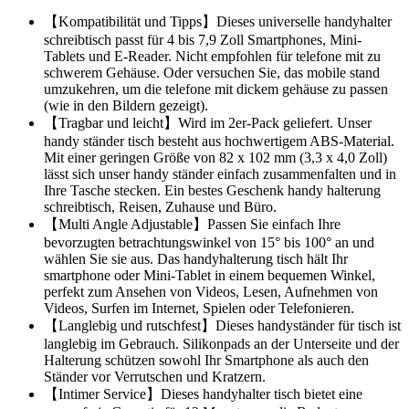
【Kompatibilität und Tipps】Dieses universelle handyhalter
schreibtisch passt für 4 bis 7,9 Zoll Smartphones, Mini-
Tablets und E-Reader. Nicht empfohlen für telefone mit zu
schwerem Gehäuse. Oder versuchen Sie, das mobile stand
umzukehren, um die telefone mit dickem gehäuse zu passen
(wie in den Bildern gezeigt).
【Tragbar und leicht】Wird im 2er-Pack geliefert. Unser
handy ständer tisch besteht aus hochwertigem ABS-Material.
Mit einer geringen Größe von 82 x 102 mm (3,3 x 4,0 Zoll)
lässt sich unser handy ständer einfach zusammenfalten und in
Ihre Tasche stecken. Ein bestes Geschenk handy halterung
schreibtisch, Reisen, Zuhause und Büro.
【Multi Angle Adjustable】Passen Sie einfach Ihre
bevorzugten betrachtungswinkel von 15° bis 100° an und
wählen Sie sie aus. Das handyhalterung tisch hält Ihr
smartphone oder Mini-Tablet in einem bequemen Winkel,
perfekt zum Ansehen von Videos, Lesen, Aufnehmen von
Videos, Surfen im Internet, Spielen oder Telefonieren.
【Langlebig und rutschfest】Dieses handyständer für tisch ist
langlebig im Gebrauch. Silikonpads an der Unterseite und der
Halterung schützen sowohl Ihr Smartphone als auch den
Ständer vor Verrutschen und Kratzern.
【Intimer Service】Dieses handyhalter tisch bietet eine