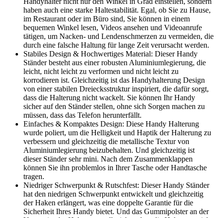
Handyhalter nicht nur den Winkel in Grad einstellen, sondern
haben auch eine starke Haltestabilität. Egal, ob Sie zu Hause,
im Restaurant oder im Büro sind, Sie können in einem
bequemen Winkel lesen, Videos ansehen und Videoanrufe
tätigen, um Nacken- und Lendenschmerzen zu vermeiden, die
durch eine falsche Haltung für lange Zeit verursacht werden.
Stabiles Design & Hochwertiges Material: Dieser Handy
Ständer besteht aus einer robusten Aluminiumlegierung, die
leicht, nicht leicht zu verformen und nicht leicht zu
korrodieren ist. Gleichzeitig ist das Handyhalterung Design
von einer stabilen Dreiecksstruktur inspiriert, die dafür sorgt,
dass die Halterung nicht wackelt. Sie können Ihr Handy
sicher auf den Ständer stellen, ohne sich Sorgen machen zu
müssen, dass das Telefon herunterfällt.
Einfaches & Kompaktes Design: Diese Handy Halterung
wurde poliert, um die Helligkeit und Haptik der Halterung zu
verbessern und gleichzeitig die metallische Textur von
Aluminiumlegierung beizubehalten. Und gleichzeitig ist
dieser Ständer sehr mini. Nach dem Zusammenklappen
können Sie ihn problemlos in Ihrer Tasche oder Handtasche
tragen.
Niedriger Schwerpunkt & Rutschfest: Dieser Handy Ständer
hat den niedrigen Schwerpunkt entwickelt und gleichzeitig
der Haken erlängert, was eine doppelte Garantie für die
Sicherheit Ihres Handy bietet. Und das Gummipolster an der