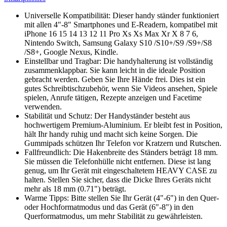
Universelle Kompatibilität: Dieser handy ständer funktioniert
mit allen 4"-8" Smartphones und E-Readern, kompatibel mit
iPhone 16 15 14 13 12 11 Pro Xs Xs Max Xr X 8 7 6,
Nintendo Switch, Samsung Galaxy S10 /S10+/S9 /S9+/S8
/S8+, Google Nexus, Kindle.
Einstellbar und Tragbar: Die handyhalterung ist vollständig
zusammenklappbar. Sie kann leicht in die ideale Position
gebracht werden. Geben Sie Ihre Hände frei. Dies ist ein
gutes Schreibtischzubehör, wenn Sie Videos ansehen, Spiele
spielen, Anrufe tätigen, Rezepte anzeigen und Facetime
verwenden.
Stabilität und Schutz: Der Handyständer besteht aus
hochwertigem Premium-Aluminium. Er bleibt fest in Position,
hält Ihr handy ruhig und macht sich keine Sorgen. Die
Gummipads schützen Ihr Telefon vor Kratzern und Rutschen.
Fallfreundlich: Die Hakenbreite des Ständers beträgt 18 mm.
Sie müssen die Telefonhülle nicht entfernen. Diese ist lang
genug, um Ihr Gerät mit eingeschaltetem HEAVY CASE zu
halten. Stellen Sie sicher, dass die Dicke Ihres Geräts nicht
mehr als 18 mm (0.71") beträgt.
Warme Tipps: Bitte stellen Sie Ihr Gerät (4"-6") in den Quer-
oder Hochformatmodus und das Gerät (6"-8") in den
Querformatmodus, um mehr Stabilität zu gewährleisten.