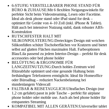
6-STUFIG VERSTELLBARER PHONE STAND FÜR
BÜRO & ZUHAUSE:Mit 6 flexiblen Neigungswinkeln für
perfekte Sicht beim Videostreaming, Lesen oder Facetime.
Ideal als desk phone stand oder iPad stand for desk –
optimiert für Geräte von 4–10 Zoll (inkl. iPhone & Tablet).
Hält auch bei intensiver Nutzung stabil, dank robuster ABS-
Konstruktion
RUTSCHFESTER HALT MIT
SILIKONPOLSTERUNG:Dreieckiges Design mit weichen
Silikonfüßen schützt Tischoberflächen vor Kratzern und bietet
selbst auf glatten Flächen maximalen Halt. Farbeoptionen
Blau/Lila passend zu jedem Interior-Design – perfekt für desk
accessories oder bed phone holder
BELÜFTUNG & ERGONOMIE FÜR
LANGZEITNUTZUNG:Durch hohles Zentrum wird
Hitzeabfuhr optimiert und eine gesunde Haltung beim
freihändigen Telefonieren ermöglicht. Ideal für Homeoffice
oder Büroalltag – reduziert Nackenbelastung bei
stundenlangem Videocall
FALTBAR & REISETAUGLICH:Ultraflaches Design (nur
1,2 cm gefaltet) passt in jede Tasche – perfekt für airplane
phone holder oder mobile use. Auch als bed phone holder für
entspanntes Streaming
KOMPATIBEL MIT ALLEN GERÄTEN:Universeller tablet