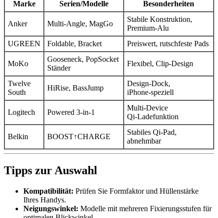
Marke
Serien/Modelle
Besonderheiten
Stabile Konstruktion,
Anker
Multi-Angle, MagGo
Premium‑Alu
UGREEN
Foldable, Bracket
Preiswert, rutschfeste Pads
Gooseneck, PopSocket
MoKo
Flexibel, Clip‑Design
Ständer
Twelve
Design‑Dock,
HiRise, BassJump
South
iPhone‑speziell
Multi‑Device
Logitech
Powered 3‑in‑1
Qi‑Ladefunktion
Stabiles Qi‑Pad,
Belkin
BOOST↑CHARGE
abnehmbar
Tipps zur Auswahl
Kompatibilität:
Prüfen Sie Formfaktor und Hüllenstärke
Ihres Handys.
Neigungswinkel:
Modelle mit mehreren Fixierungsstufen für
optimalen Blickwinkel.