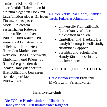
einfachen Klapp‑Standfuß
über flexible Halterungen bis
hin zum eleganten Dock mit
Nulaxy Verstellbar Handy Ständer
Ladefunktion gibt es für jeden
Tisch, Faltbarer Aluminium...
Einsatzort das passende
Modell. In diesem
Universelle Kompatibilität:
ausführlichen Ratgeber
Dieser handy ständer
erfahren Sie alles über
funktioniert mit allen...
Bauarten und Materialien,
Einstellbar und Tragbar: Die
sinnvolle Alternativen, die
handyhalterung ist vollständig
beliebtesten Produkte und
zusammenklappbar...
führenden Marken sowie
Stabilität und Schutz: Der
wertvolle Tipps zur Auswahl,
Handyständer besteht aus
Einrichtung und Pflege. So
hochwertigem...
finden Sie garantiert den
idealen Handyständer für
15,99 EUR
−6,00 EUR
9,99 EUR
Ihren Alltag und bewahren
stets den perfekten
Bei Amazon kaufen
Preis inkl.
Blickwinkel.
MwSt., zzgl. Versandkosten
Inhaltsverzeichnis
Die TOP 10 Handyständer im Überblick
Handyständer – Ein umfassender Ratgeber