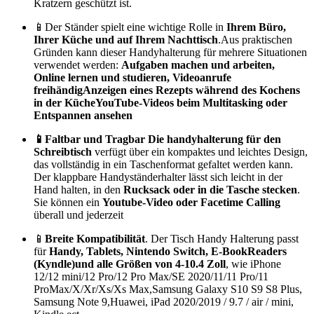
Kratzern geschützt ist.
📱Der Ständer spielt eine wichtige Rolle in
Ihrem Büro,
Ihrer Küche und auf Ihrem Nachttisch
.Aus praktischen
Gründen kann dieser Handyhalterung für mehrere Situationen
verwendet werden:
Aufgaben machen und arbeiten,
Online lernen und studieren, Videoanrufe
freihändigAnzeigen eines Rezepts während des Kochens
in der KücheYouTube-Videos beim Multitasking oder
Entspannen ansehen
📱Faltbar und Tragbar Die handyhalterung für den
Schreibtisch
verfügt über ein kompaktes und leichtes Design,
das vollständig in ein Taschenformat gefaltet werden kann.
Der klappbare Handyständerhalter lässt sich leicht in der
Hand halten, in den
Rucksack oder in die Tasche stecken
.
Sie können ein
Youtube-Video oder Facetime Calling
überall und jederzeit
📱
Breite Kompatibilität
. Der Tisch Handy Halterung passt
für
Handy, Tablets, Nintendo Switch, E-BookReaders
(Kyndle)und alle Größen von 4-10.4 Zoll
, wie iPhone
12/12 mini/12 Pro/12 Pro Max/SE 2020/11/11 Pro/11
ProMax/X/Xr/Xs/Xs Max,Samsung Galaxy S10 S9 S8 Plus,
Samsung Note 9,Huawei, iPad 2020/2019 / 9.7 / air / mini,