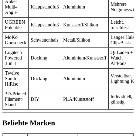
Anker
Mehrere
Multi-
Klappstandfuß
Aluminium
Neigungswin
Angle
UGREEN
Leicht,
Klappstandfuß
Kunststoff/Silikon
Foldable
rutschfest
MoKo
Langer Hals,
Schwanenhals
Metall/Silikon
Gooseneck
Clip-Basis
Logitech
Qi‑Laden +
Powered
Docking
Aluminium/Kunststoff
Watch +
3-in-1
AirPods
Twelve
Verstellbar,
South
Docking
Aluminium
Lightning‑Ka
HiRise
3D‑Printed
Individuell,
Filament-
DIY
PLA/Kunststoff
günstig
Stand
Beliebte Marken