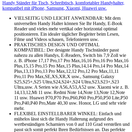
Handy Ständer für Tisch, Schreibtisch, komfortabler Handyhalter,
kompatibel mit iPhone, Samsung, Xiaomi, Huawei usw.
VIELSEITIG UND LEICHT ANWENDBAR: Mit dem
universellen Handy Halter können Sie Ihr Handy, E-Book
Reader und vieles mehr vertikal oder horizontal optimal
positionieren. Ein idealer täglicher Begleiter beim Lesen,
Filme und Videos schauen, Telefonieren usw.
PRAKTISCHES DESIGN UND OPTIMAL
KOMPATIBEL: Der designte Handy Tischständer passt
nahezu zu allen Handys, E-Readers, Switch bis 7,9 Zoll wie
z. B. iPhone 17,17 Pro,17 Pro Max,16,16 Pro,16 Pro Max,16
Plus,15,15 Pro,15 Pro Max,15 Plus,14,14 Pro,14 Pro Max,14
Plus,13,13 Pro,13 Pro Max,12,12 Pro,12 Pro Max,11,11
Pro,11 Pro Max,SE,XS,XR,X usw., Samsung Galaxy
S25,S25+,S25 Ultra,S24,S24+,S24 Ultra,S23,S23+,S23
Ultra,usw. A Serien wie A56,A53,A52 usw. Xiaomi wie z. B.
14,13,12,Mi 11 usw. Redmi Note 14,Note 13,Note 12,Note
11 usw. Huawei P70,P70 Pro,P60,P60 Pro,P50,P50 Lite,P50
Pro,P40,P40 Pro,Mate 40,30 usw. Honor, LG und sehr viele
mehr.
FLEXIBEL EINSTELLBARER WINKEL: Einfach und
mühelos lässt sich die Handy Halterung aufgrund des
wertbeständigen Scharniers von 0 auf 110 Grad verstellen und
passt sich somit perfekt Ihren Bedürfnissen an. Das perfekte