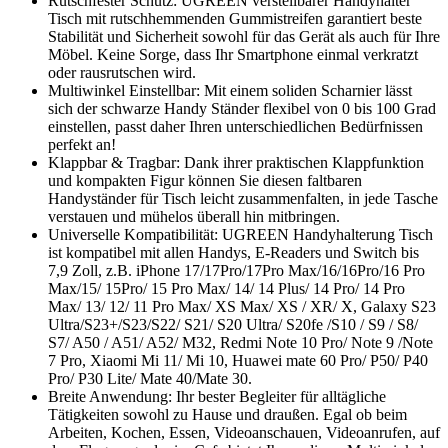
Rutschfester Schutz: UGREEN verstellbarer Handyhalter
Tisch mit rutschhemmenden Gummistreifen garantiert beste
Stabilität und Sicherheit sowohl für das Gerät als auch für Ihre
Möbel. Keine Sorge, dass Ihr Smartphone einmal verkratzt
oder rausrutschen wird.
Multiwinkel Einstellbar: Mit einem soliden Scharnier lässt
sich der schwarze Handy Ständer flexibel von 0 bis 100 Grad
einstellen, passt daher Ihren unterschiedlichen Bedürfnissen
perfekt an!
Klappbar & Tragbar: Dank ihrer praktischen Klappfunktion
und kompakten Figur können Sie diesen faltbaren
Handyständer für Tisch leicht zusammenfalten, in jede Tasche
verstauen und mühelos überall hin mitbringen.
Universelle Kompatibilität: UGREEN Handyhalterung Tisch
ist kompatibel mit allen Handys, E-Readers und Switch bis
7,9 Zoll, z.B. iPhone 17/17Pro/17Pro Max/16/16Pro/16 Pro
Max/15/ 15Pro/ 15 Pro Max/ 14/ 14 Plus/ 14 Pro/ 14 Pro
Max/ 13/ 12/ 11 Pro Max/ XS Max/ XS / XR/ X, Galaxy S23
Ultra/S23+/S23/S22/ S21/ S20 Ultra/ S20fe /S10 / S9 / S8/
S7/ A50 / A51/ A52/ M32, Redmi Note 10 Pro/ Note 9 /Note
7 Pro, Xiaomi Mi 11/ Mi 10, Huawei mate 60 Pro/ P50/ P40
Pro/ P30 Lite/ Mate 40/Mate 30.
Breite Anwendung: Ihr bester Begleiter für alltägliche
Tätigkeiten sowohl zu Hause und draußen. Egal ob beim
Arbeiten, Kochen, Essen, Videoanschauen, Videoanrufen, auf