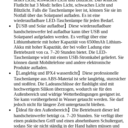
Flutlicht hat 3 Modi: helles Licht, schwaches Licht und
Blitzlicht. Falls die Taschenlampe leer ist, können Sie sie im
Notfall über das Solarpanel aufladen. Es ist eine
wiederaufladbare LED-Taschenlampe für jeden Bedarf.
【USB und Solar aufladbar】Diese wiederaufladbare
handscheinwerfer led aufladbar kann über USB und
Solarpanel aufgeladen werden. Es verfügt über eine
Lithiumbatterie mit hoher Kapazität von 6500mAh Lithium-
Akku mit hoher Kapazität, der bei voller Ladung eine
Betriebszeit von ca. 7–20 Stunden bietet. Die LED-
Taschenlampe wird mit einem USB-Stromkabel geliefert. Sie
können damit Mobiltelefone und andere elektronische
Produkte aufladen.
【Langlebig und IPX4 wasserdicht】Diese professionelle
Taschenlampe aus ABS-Material ist sehr langlebig, sturzsicher
und stoßfest. Die Ladeanschlüsse der flashlight sind mit
hochwertigem Silikon überzogen, wodurch sie für den
Außenbereich und widrige Wetterbedingungen geeignet ist.
Sie kann vorübergehend in Wasser getaucht werden. Sie darf
jedoch nicht für längere Zeit untergetaucht bleiben.
【Ideal für den Außenbereich】Die Betriebszeit dieser led
handscheinwerfer beträgt ca. 7–20 Stunden. Sie verfügt über
einen praktischen Griff und einen abnehmbaren Schultergurt,
sodass Sie sie nicht ständig in der Hand halten müssen und