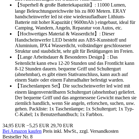
【Superhell & große Batteriekapazität】: 11000 Lumen,
lange Beleuchtungsreichweite bis zu 800 Metern. ERAY
handscheinwerfer led ist eine wiederaufladbare Lithium-
Batterie mit hoher Kapazität ( 9600mAh ) eingebaut, ideal für
Camping, Wandern, Angeln, Reparatur von Autos, etc.
【Hochwertiges Material & Wasserdicht】: Dieser
Handscheinwerfer LED besteht aus ABS-Kunststoff und
Aluminium, IPX4 Wasserdicht, vollständiger geschlossener
Struktur und staubdicht, sehr gilt für Betätigungen im Freien.
【Lange Arbeitsdauer & Besonderes Design】: Das
Seitenlicht kann etwa 12-20 Stunden und das Frontlicht kann
8-12 Stunden dauern. bequeme Griff und Schultergurt
(abnehmbar), es gibt einen Stativanschluss, kann auch auf
einem Stativ oder einem Fahrradhalter befestigt warden.
【Taschenlampen Set】Die suchscheinwerfer led wird mit
einem längenverstellbaren Schultergurt (abnehmbar) geliefert.
Der bequeme Griff und das angemessene Gewicht machen sie
ziemlich handlich, wenn Sie angeln, erforschen, suchen, usw.
gehen. Packliste: 1x Taschenlampe; 1x Schultergurt; 1x Typ-
C-Kabel; 1x Benutzerhandbuch; 1x Farbbox.
34,95 EUR
−5,25 EUR
29,70 EUR
Bei Amazon kaufen
Preis inkl. MwSt., zzgl. Versandkosten
Bestseller Nr. 8