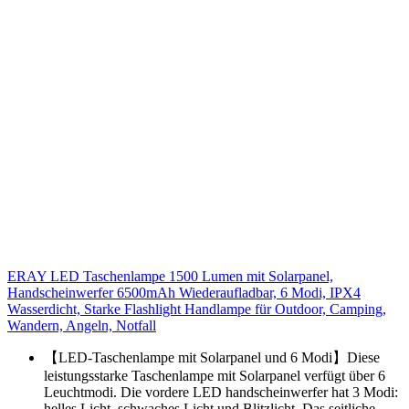
ERAY LED Taschenlampe 1500 Lumen mit Solarpanel,
Handscheinwerfer 6500mAh Wiederaufladbar, 6 Modi, IPX4
Wasserdicht, Starke Flashlight Handlampe für Outdoor, Camping,
Wandern, Angeln, Notfall
【LED-Taschenlampe mit Solarpanel und 6 Modi】Diese
leistungsstarke Taschenlampe mit Solarpanel verfügt über 6
Leuchtmodi. Die vordere LED handscheinwerfer hat 3 Modi:
helles Licht, schwaches Licht und Blitzlicht. Das seitliche