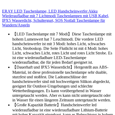
ERAY LED Taschenlampe, LED Handscheinwerfer Akku
Wiederaufladbar mit 7 Lichtmodi Taschenlampen mit USB Kabel,
IPX5 Wasserdicht, Schultergurt, SOS Notfall Taschenlampe für
Wandern/Angeln
【LED Taschenlampe mit 7 Modi】Diese Taschenlampe mit
hohem Lumenwert hat 7 Leuchtmodi. Die vordere LED
handscheinwerfer ist mit 3 Modi: hohes Licht, schwaches
Licht, Stroboskop. Die Seite Flutlicht ist mit 4 Modi: hohes
Licht, schwaches Licht, rotes Licht und rotes Licht Strobe. Es
ist eine wiederaufladbare LED-Taschenlampe
wiederaufladbar, die für jeden Bedarf geeignet ist.
【Dauerhaft und IPX5 Wasserdicht】Hergestellt aus ABS-
Material, ist diese professionelle taschenlampe sehr duable,
sturzfest und stoßfest. Die Ladeanschlüsse der
handscheinwerfer sind mit hochwertigem Silikon abgedeckt,
geeignet für Outdoor-Umgebungen und schlechte
Wetterbedingungen. Es kann vorübergehend in Wasser
untergetaucht werden. Aber es kann nicht untergetaucht oder
in Wasser für einen längeren Zeitraum untergetaucht werden.
【Große Kapazität Batterie】Handscheinwerfer led
wiederaufladbar ist eine wiederaufladbare Lithium-Batterie
mit hoher Kapazität eingebaut, kann es Beleuchtung in hohem