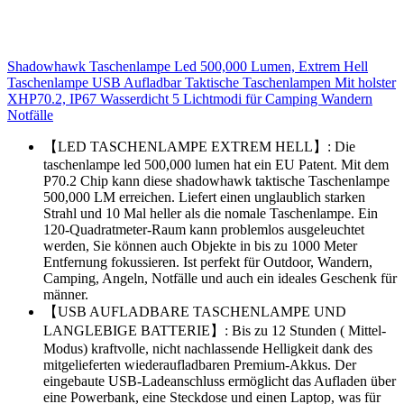
Shadowhawk Taschenlampe Led 500,000 Lumen, Extrem Hell
Taschenlampe USB Aufladbar Taktische Taschenlampen Mit holster
XHP70.2, IP67 Wasserdicht 5 Lichtmodi für Camping Wandern
Notfälle
【LED TASCHENLAMPE EXTREM HELL】: Die
taschenlampe led 500,000 lumen hat ein EU Patent. Mit dem
P70.2 Chip kann diese shadowhawk taktische Taschenlampe
500,000 LM erreichen. Liefert einen unglaublich starken
Strahl und 10 Mal heller als die nomale Taschenlampe. Ein
120-Quadratmeter-Raum kann problemlos ausgeleuchtet
werden, Sie können auch Objekte in bis zu 1000 Meter
Entfernung fokussieren. Ist perfekt für Outdoor, Wandern,
Camping, Angeln, Notfälle und auch ein ideales Geschenk für
männer.
【USB AUFLADBARE TASCHENLAMPE UND
LANGLEBIGE BATTERIE】: Bis zu 12 Stunden ( Mittel-
Modus) kraftvolle, nicht nachlassende Helligkeit dank des
mitgelieferten wiederaufladbaren Premium-Akkus. Der
eingebaute USB-Ladeanschluss ermöglicht das Aufladen über
eine Powerbank, eine Steckdose und einen Laptop, was für