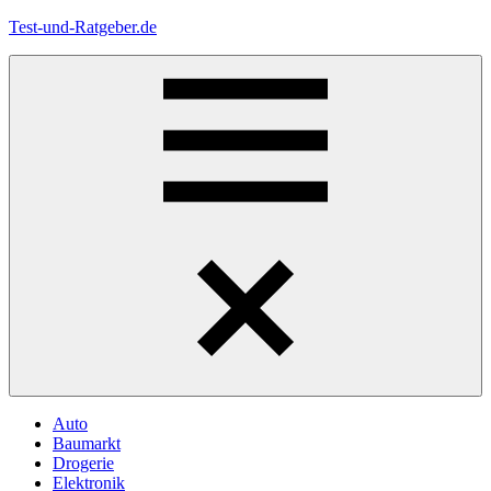
Zum
Test-und-Ratgeber.de
Inhalt
springen
Menü
Auto
Baumarkt
Drogerie
Elektronik