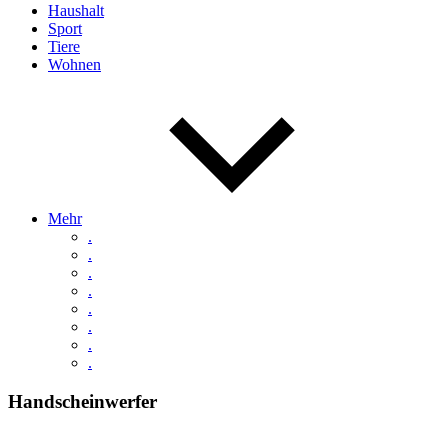
Haushalt
Sport
Tiere
Wohnen
Mehr
.
.
.
.
.
.
.
.
Handscheinwerfer