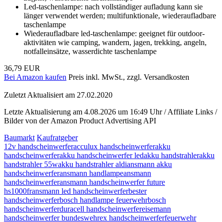
Led-taschenlampe: nach vollständiger aufladung kann sie
länger verwendet werden; multifunktionale, wiederaufladbare
taschenlampe
Wiederaufladbare led-taschenlampe: geeignet für outdoor-
aktivitäten wie camping, wandern, jagen, trekking, angeln,
notfalleinsätze, wasserdichte taschenlampe
36,79 EUR
Bei Amazon kaufen
Preis inkl. MwSt., zzgl. Versandkosten
Zuletzt Aktualisiert am 27.02.2020
Letzte Aktualisierung am 4.08.2026 um 16:49 Uhr / Affiliate Links /
Bilder von der Amazon Product Advertising API
Baumarkt
Kaufratgeber
12v handscheinwerfer
acculux handscheinwerfer
akku
handscheinwerfer
akku handscheinwerfer led
akku handstrahler
akku
handstrahler 55w
akku handstrahler aldi
ansmann akku
handscheinwerfer
ansmann handlampe
ansmann
handscheinwerfer
ansmann handscheinwerfer future
hs1000fr
ansmann led handscheinwerfer
bester
handscheinwerfer
bosch handlampe feuerwehr
bosch
handscheinwerfer
duracell handscheinwerfer
eisemann
handscheinwerfer bundeswehr
ex handscheinwerfer
feuerwehr