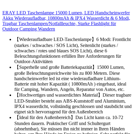
ERAY LED Taschenlampe 15000 Lumen, LED Handscheinwerfer
Akku Wiederaufladbar, 10800mAh & IPX4 Wasserdicht & 6 Modi,
Tragbar Taschenlampen/Notfallleuchte, Starke Flashlight für
Outdoor Camping Wandern
【Wiederaufladbare LED-Taschenlampe】6 Modi: Frontlicht
(starkes / schwaches / SOS Licht), Seitenlicht (starkes /
schwaches / rotes und blaues SOS Licht), diese 6
Beleuchtungsfunktionen erfüllen Ihre Anforderungen für
Outdoor-Aktivitäten
【Superhelle und große Batteriekapazität】15000 Lumen,
große Beleuchtungsreichweite bis zu 800 Metern. Diese
handscheinwerfer led ist eine wiederaufladbare Lithium-
Batterie mit hoher Kapazität ( 10800mAh ) eingebaut, ideal
für Camping, Wandern, Angeln, Reparatur von Autos, etc.
【Hochwertiges und wasserdichtes Material】Dieser tragbare
LED-Strahler besteht aus ABS-Kunststoff und Aluminium,
IPX4 wasserdicht, vollständig geschlossen und staubdicht und
eignet sich hervorragend für den Außenbereich
【Ideal für den Außenbereich】Das Licht kann ca. 10-72
Stunden dauern. Praktischer Griff und Schultergurt
(abnehmbar), Sie müssen ihn nicht immer in Ihren Händen