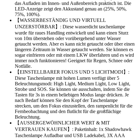
das Aufladen im Innen- und Außenbereich praktisch ist. Die
LED-Anzeige zeigt den Akkustand genau an (25%, 50%,
75%, 100%).
【WASSERBESTÄNDIG UND VIRTUELL
UNZERSTÖRBAR】: Diese wasserdicht taschenlampe
wurde für raues Handling entwickelt und kann einen Sturz
von 10m überstehen oder vorübergehend unter Wasser
getaucht werden. Aber es kann nicht getaucht oder über einen
längeren Zeitraum in Wasser getaucht werden. Sie können es
sogar einfrieren oder mit einem LKW überfahren und es wird
immer noch funktionieren! Geeignet für Regen, Schnee oder
Notfälle.
【EINSTELLBARER FOKUS UND 5 LICHTMODI】:
Diese Taschenlampe mit hohen Lumen verfügt über 5
Beleuchtungsmodi: High Light, Medium Light, Low Light,
Strobe und SOS. Sie können sie ausschalten, indem Sie die
Tasten für 3s in einem beliebigen Modus lange drücken. Je
nach Bedarf können Sie den Kopf der Taschenlampe
strecken, um den Fokus einzustellen, den rampenlicht für die
Fernbeobachtung und den flutlicht für die großflächige
Beleuchtung.
【AUSSERGEWÖHNLICHER WERT & MIT
VERTRAUEN KAUFEN】: Paketinhalt: 1x Shadowhawk
Taschenlampe Aufladbar und USB Ladekabel, 3X AAA