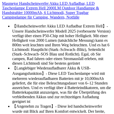
Masmejor Handscheinwerfer Akku LED Aufladbar, LED
Taschenlampe Extrem Hell 2000LM Outdoor Handlampe &
Handstrahler 10000mAh, 6 Lichtmodi, Super Tragbar
Campinglampe für Camping, Wandern, Notfälle
【Handscheinwerfer Akku LED Aufladbar Extrem Hell】-
Unsere Handscheinwerfer Modell 2025 (verbesserte Version)
verfügt über einen P50-Chip mit hoher Helligkeit. Mit einer
Helligkeit von 2000 Lumen (tatsächliche Messung) kann es
800m weit leuchten und Ihren Weg beleuchten. Und es hat 6
Lichtmodi: Hauptlicht (Stark–Schwach–Blitz), Seitenlicht
(Stark–Schwach–SOS Blau und Rotlicht). Egal, ob Sie
campen, Rad fahren oder einen Stromausfall erleben, mit
diesen Lichtmodi sind Sie bestens gerüstet
【Langlebiger Wiederaufladbarer Akku & USB-
Ausgangsfunktion】- Diese LED Taschenlampe wird mit
mehreren wiederaufladbaren Batterien mit je 10,000mAh
geliefert, die für eine Beleuchtungsdauer von 6–12 Stunden
ausreichen. Und es verfügt über 4 Batterieindikatoren, um die
Batteriekapazität anzuzeigen, was für die Überprüfung des
verbleibenden Akkus und zur rechtzeitigen Aufladung
geeignet ist
【Angenehm zu Tragen】- Diese led handscheinwerfer
wurde mit Blick auf Ihren Komfort entwickelt. Der breite,