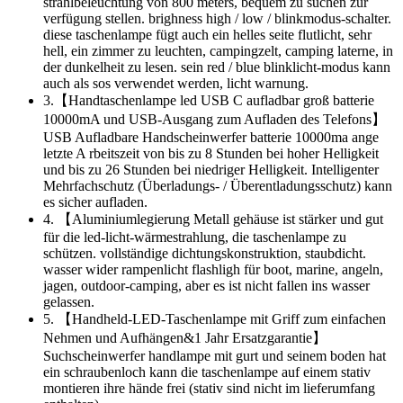
strahlbeleuchtung von 800 meters, bequem zu suchen zur
verfügung stellen. brighness high / low / blinkmodus-schalter.
diese taschenlampe fügt auch ein helles seite flutlicht, sehr
hell, ein zimmer zu leuchten, campingzelt, camping laterne, in
der dunkelheit zu lesen. sein red / blue blinklicht-modus kann
auch als sos verwendet werden, licht warnung.
3.【Handtaschenlampe led USB C aufladbar groß batterie
10000mA und USB-Ausgang zum Aufladen des Telefons】
USB Aufladbare Handscheinwerfer batterie 10000ma ange
letzte A rbeitszeit von bis zu 8 Stunden bei hoher Helligkeit
und bis zu 26 Stunden bei niedriger Helligkeit. Intelligenter
Mehrfachschutz (Überladungs- / Überentladungsschutz) kann
es sicher aufladen.
4. 【Aluminiumlegierung Metall gehäuse ist stärker und gut
für die led-licht-wärmestrahlung, die taschenlampe zu
schützen. vollständige dichtungskonstruktion, staubdicht.
wasser wider rampenlicht flashligh für boot, marine, angeln,
jagen, outdoor-camping, aber es ist nicht fallen ins wasser
gelassen.
5. 【Handheld-LED-Taschenlampe mit Griff zum einfachen
Nehmen und Aufhängen&1 Jahr Ersatzgarantie】
Suchscheinwerfer handlampe mit gurt und seinem boden hat
ein schraubenloch kann die taschenlampe auf einem stativ
montieren ihre hände frei (stativ sind nicht im lieferumfang