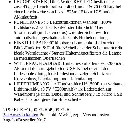
LEUCHTSTARK: Die 5 Watt CREE LED besitzt eine
zuverlässige Leuchtkraft von 400 Lumen & 70.000 Lux bei
einer Leuchtweite von bis zu 525m / Bis zu 17 Stunden
Akkulaufzeit
FUNKTIONEN: 3 Leuchtfunktionen wählbar - 100%
Lichtstärke, 25% Lichtstärke oder Blinklicht / Bei
Stromausfall (im Lademodus) wird der Scheinwerfer
automatisch eingeschaltet - ideal als Notbeleuchtung
EINSTELLBAR: 90° kippbaren Lampenkopf / Durch die
Blink-Funktion & Farbfilter-Scheibe ist der Scheinwerfer die
ideale Warnleuchte / Starker Haltemagnet fixitert die Lampe
an metallischen Oberflächen
WIEDERAUFLADBAR: Einfaches aufladen des 5200mAh
Akku mit dem mitgelieferten USB-Kabel oder in der
Ladeschale / Integrierte Ladestandanzeige / Schutz vor
Kurzschluss, Überladung und Tiefentladung
LIEFERUMFANG: 1x Handstrahler HS1500R mit verbauten
Lithium-Akku (3,7V / 5200mAh) / 1x Ladestation zur
Wandmontage (inkl. Dübel und Schrauben) / 1x Micro USB
Kabel / 1x orangene Farbfilterscheibe
59,99 EUR
−10,00 EUR
49,99 EUR
Bei Amazon kaufen
Preis inkl. MwSt., zzgl. Versandkosten
Angebot
Bestseller Nr. 7