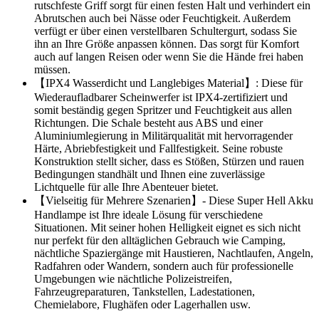
rutschfeste Griff sorgt für einen festen Halt und verhindert ein
Abrutschen auch bei Nässe oder Feuchtigkeit. Außerdem
verfügt er über einen verstellbaren Schultergurt, sodass Sie
ihn an Ihre Größe anpassen können. Das sorgt für Komfort
auch auf langen Reisen oder wenn Sie die Hände frei haben
müssen.
【IPX4 Wasserdicht und Langlebiges Material】: Diese für
Wiederaufladbarer Scheinwerfer ist IPX4-zertifiziert und
somit beständig gegen Spritzer und Feuchtigkeit aus allen
Richtungen. Die Schale besteht aus ABS und einer
Aluminiumlegierung in Militärqualität mit hervorragender
Härte, Abriebfestigkeit und Fallfestigkeit. Seine robuste
Konstruktion stellt sicher, dass es Stößen, Stürzen und rauen
Bedingungen standhält und Ihnen eine zuverlässige
Lichtquelle für alle Ihre Abenteuer bietet.
【Vielseitig für Mehrere Szenarien】- Diese Super Hell Akku
Handlampe ist Ihre ideale Lösung für verschiedene
Situationen. Mit seiner hohen Helligkeit eignet es sich nicht
nur perfekt für den alltäglichen Gebrauch wie Camping,
nächtliche Spaziergänge mit Haustieren, Nachtlaufen, Angeln,
Radfahren oder Wandern, sondern auch für professionelle
Umgebungen wie nächtliche Polizeistreifen,
Fahrzeugreparaturen, Tankstellen, Ladestationen,
Chemielabore, Flughäfen oder Lagerhallen usw.