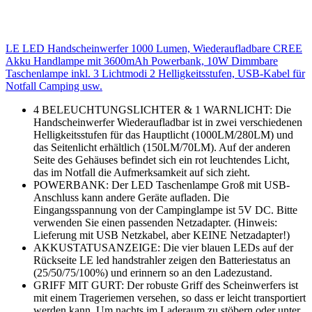
LE LED Handscheinwerfer 1000 Lumen, Wiederaufladbare CREE
Akku Handlampe mit 3600mAh Powerbank, 10W Dimmbare
Taschenlampe inkl. 3 Lichtmodi 2 Helligkeitsstufen, USB-Kabel für
Notfall Camping usw.
4 BELEUCHTUNGSLICHTER & 1 WARNLICHT: Die
Handscheinwerfer Wiederaufladbar ist in zwei verschiedenen
Helligkeitsstufen für das Hauptlicht (1000LM/280LM) und
das Seitenlicht erhältlich (150LM/70LM). Auf der anderen
Seite des Gehäuses befindet sich ein rot leuchtendes Licht,
das im Notfall die Aufmerksamkeit auf sich zieht.
POWERBANK: Der LED Taschenlampe Groß mit USB-
Anschluss kann andere Geräte aufladen. Die
Eingangsspannung von der Campinglampe ist 5V DC. Bitte
verwenden Sie einen passenden Netzadapter. (Hinweis:
Lieferung mit USB Netzkabel, aber KEINE Netzadapter!)
AKKUSTATUSANZEIGE: Die vier blauen LEDs auf der
Rückseite LE led handstrahler zeigen den Batteriestatus an
(25/50/75/100%) und erinnern so an den Ladezustand.
GRIFF MIT GURT: Der robuste Griff des Scheinwerfers ist
mit einem Trageriemen versehen, so dass er leicht transportiert
werden kann. Um nachts im Laderaum zu stöbern oder unter