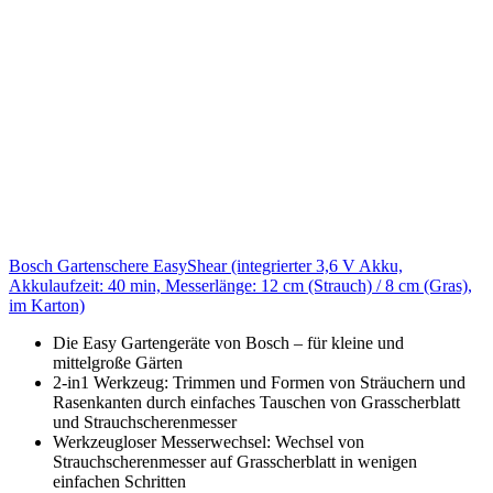
Bosch Gartenschere EasyShear (integrierter 3,6 V Akku,
Akkulaufzeit: 40 min, Messerlänge: 12 cm (Strauch) / 8 cm (Gras),
im Karton)
Die Easy Gartengeräte von Bosch – für kleine und
mittelgroße Gärten
2-in1 Werkzeug: Trimmen und Formen von Sträuchern und
Rasenkanten durch einfaches Tauschen von Grasscherblatt
und Strauchscherenmesser
Werkzeugloser Messerwechsel: Wechsel von
Strauchscherenmesser auf Grasscherblatt in wenigen
einfachen Schritten