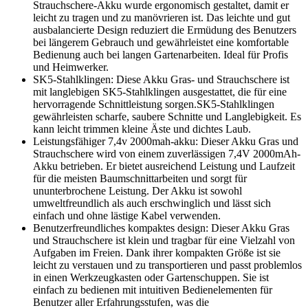
Strauchschere-Akku wurde ergonomisch gestaltet, damit er
leicht zu tragen und zu manövrieren ist. Das leichte und gut
ausbalancierte Design reduziert die Ermüdung des Benutzers
bei längerem Gebrauch und gewährleistet eine komfortable
Bedienung auch bei langen Gartenarbeiten. Ideal für Profis
und Heimwerker.
SK5-Stahlklingen: Diese Akku Gras- und Strauchschere ist
mit langlebigen SK5-Stahlklingen ausgestattet, die für eine
hervorragende Schnittleistung sorgen.SK5-Stahlklingen
gewährleisten scharfe, saubere Schnitte und Langlebigkeit. Es
kann leicht trimmen kleine Äste und dichtes Laub.
Leistungsfähiger 7,4v 2000mah-akku: Dieser Akku Gras und
Strauchschere wird von einem zuverlässigen 7,4V 2000mAh-
Akku betrieben. Er bietet ausreichend Leistung und Laufzeit
für die meisten Baumschnittarbeiten und sorgt für
ununterbrochene Leistung. Der Akku ist sowohl
umweltfreundlich als auch erschwinglich und lässt sich
einfach und ohne lästige Kabel verwenden.
Benutzerfreundliches kompaktes design: Dieser Akku Gras
und Strauchschere ist klein und tragbar für eine Vielzahl von
Aufgaben im Freien. Dank ihrer kompakten Größe ist sie
leicht zu verstauen und zu transportieren und passt problemlos
in einen Werkzeugkasten oder Gartenschuppen. Sie ist
einfach zu bedienen mit intuitiven Bedienelementen für
Benutzer aller Erfahrungsstufen, was die