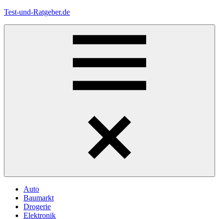
Zum
Test-und-Ratgeber.de
Inhalt
springen
Menü
Auto
Baumarkt
Drogerie
Elektronik