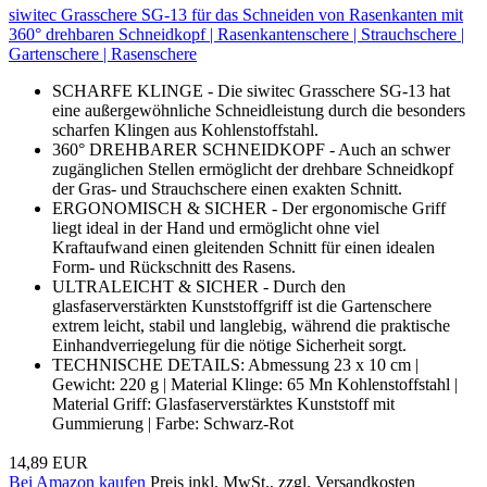
siwitec Grasschere SG-13 für das Schneiden von Rasenkanten mit
360° drehbaren Schneidkopf | Rasenkantenschere | Strauchschere |
Gartenschere | Rasenschere
SCHARFE KLINGE - Die siwitec Grasschere SG-13 hat
eine außergewöhnliche Schneidleistung durch die besonders
scharfen Klingen aus Kohlenstoffstahl.
360° DREHBARER SCHNEIDKOPF - Auch an schwer
zugänglichen Stellen ermöglicht der drehbare Schneidkopf
der Gras- und Strauchschere einen exakten Schnitt.
ERGONOMISCH & SICHER - Der ergonomische Griff
liegt ideal in der Hand und ermöglicht ohne viel
Kraftaufwand einen gleitenden Schnitt für einen idealen
Form- und Rückschnitt des Rasens.
ULTRALEICHT & SICHER - Durch den
glasfaserverstärkten Kunststoffgriff ist die Gartenschere
extrem leicht, stabil und langlebig, während die praktische
Einhandverriegelung für die nötige Sicherheit sorgt.
TECHNISCHE DETAILS: Abmessung 23 x 10 cm |
Gewicht: 220 g | Material Klinge: 65 Mn Kohlenstoffstahl |
Material Griff: Glasfaserverstärktes Kunststoff mit
Gummierung | Farbe: Schwarz-Rot
14,89 EUR
Bei Amazon kaufen
Preis inkl. MwSt., zzgl. Versandkosten