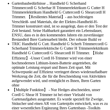
Gartenbaubedürfnisse .. Handheld G Scherhand
Trimmercordl G Scherhar H Trimmerelektrikum G Cutter H
Trimmerelektrikum Handheld G Cuttercordl G Shearcordl H
Trimmer. 【Resilientes Material】- aus hochfestigen
Verschleiß- und Materials, die der Elektro-Handheld-H-
Trimmer konstruiert sind, ist so ausgelegt, dass er den Test der
Zeit bestand. Seine Haltbarkeit garantiert ein Lebensdauer,
ENSU, dass es in den kommenden Jahren ein zuverlässiger
Bestandteil Ihrer Gartenarbeit bleibt. Der robuste Build ve
TRIC Handheld G Cutt. Handheld G Scherh Trimmercordl G
Scherhand Trimmerelektrische G Cutter H Trimmerelektrikum
Handheld G Cuttercordl G Shearcordl H Trimmer. 【Hohe
Effizienz】-Unser Cordl H-Trimmer wird von einer
hochmodernen Lithium-Ionen-Batterie angetrieben, die
optimale Leistung erspart und Ihnen Zeit spart. Mit
Schwerpunkt auf Effizienz verringert dieses wiederaufladbare
Werkzeug die Zeit, die für die Beschneidung von Aktivitäten
aufgewendet wird, und ermöglicht es Ihnen, Ihren Garten
ohne
【Multiple Funktion】 - Nur Hedges abschneiden, unser
Cordl G Shear H Trimmer ist bei einer Vielzahl von
Gartenaufgaben ausgestattet. Es wurde speziell für Zweige,
Sträucher und einen AR von Gartenjobs entwickelt, was es zu
einer wesentlichen Ergänzung Ihres Gartenbaus -Toolkits