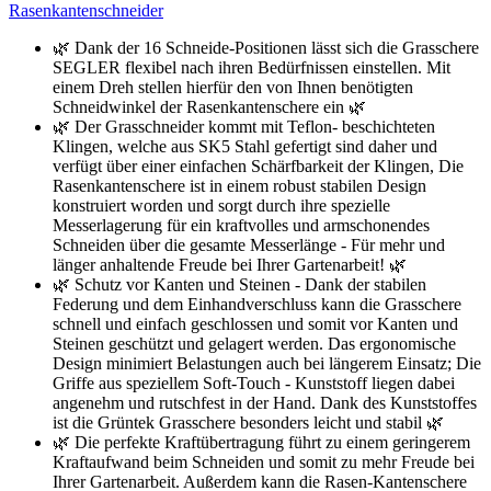
Rasenkantenschneider
🌿 Dank der 16 Schneide-Positionen lässt sich die Grasschere
SEGLER flexibel nach ihren Bedürfnissen einstellen. Mit
einem Dreh stellen hierfür den von Ihnen benötigten
Schneidwinkel der Rasenkantenschere ein 🌿
🌿 Der Grasschneider kommt mit Teflon- beschichteten
Klingen, welche aus SK5 Stahl gefertigt sind daher und
verfügt über einer einfachen Schärfbarkeit der Klingen, Die
Rasenkantenschere ist in einem robust stabilen Design
konstruiert worden und sorgt durch ihre spezielle
Messerlagerung für ein kraftvolles und armschonendes
Schneiden über die gesamte Messerlänge - Für mehr und
länger anhaltende Freude bei Ihrer Gartenarbeit! 🌿
🌿 Schutz vor Kanten und Steinen - Dank der stabilen
Federung und dem Einhandverschluss kann die Grasschere
schnell und einfach geschlossen und somit vor Kanten und
Steinen geschützt und gelagert werden. Das ergonomische
Design minimiert Belastungen auch bei längerem Einsatz; Die
Griffe aus speziellem Soft-Touch - Kunst­stoff liegen dabei
angenehm und rutschfest in der Hand. Dank des Kunststoffes
ist die Grüntek Grasschere besonders leicht und stabil 🌿
🌿 Die perfekte Kraftübertragung führt zu einem geringerem
Kraftaufwand beim Schneiden und somit zu mehr Freude bei
Ihrer Gartenarbeit. Außerdem kann die Rasen-Kantenschere