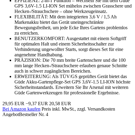
EFFIZIENZ: 2-in-1 Funktion – Wechseln Sie mit dem Güde
GPS 3,6V-1.5 LI-ION Set mühelos zwischen Grasschere und
Hecken-/Strauchschere – ohne Werkzeugeinsatz.
FLEXIBILITÄT: Mit dem integrierten 3,6 V / 1,5 Ah
Markenakku bietet das Gerät uneingeschränkte
Bewegungsfreiheit, um jede Ecke Ihres Gartens problemlos
zu erreichen.
BENUTZERKOMFORT: Ausgestattet mit einem Softgriff
für optimalen Halt und einem Sicherheitsschalter zur
Verhinderung ungewollter Starts, sorgt dieses Set für eine
angenehme Handhabung.
PRÄZISION: Die 70 mm breite Gartenschere und die 100
mm lange Hecken-/Strauchschere erlauben genaue Schnitte
auch in schwer zugänglichen Bereichen.
ERWEITERUNG: Als TÜV/GS geprüftes Gerät bietet das
Güde Akku-Gartenpflege-Set GPS 3,6V-1.5 LI-ION höchste
Sicherheitsstandards. Erweitern Sie Ihr Arsenal mit weiteren
Güde Gartenwerkzeugen für professionelle Ergebnisse.
29,95 EUR
−9,37 EUR
20,58 EUR
Bei Amazon kaufen
Preis inkl. MwSt., zzgl. Versandkosten
Angebot
Bestseller Nr. 4