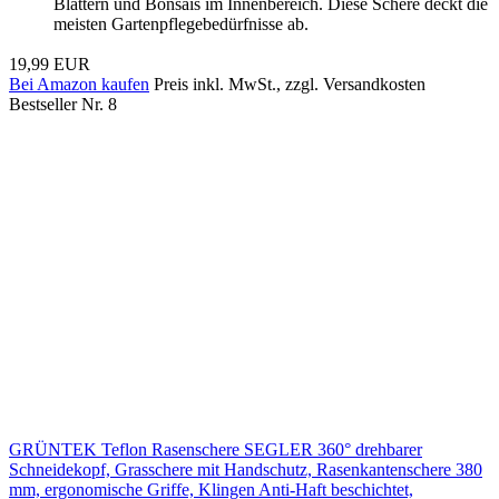
Blättern und Bonsais im Innenbereich. Diese Schere deckt die
meisten Gartenpflegebedürfnisse ab.
19,99 EUR
Bei Amazon kaufen
Preis inkl. MwSt., zzgl. Versandkosten
Bestseller Nr. 8
GRÜNTEK Teflon Rasenschere SEGLER 360° drehbarer
Schneidekopf, Grasschere mit Handschutz, Rasenkantenschere 380
mm, ergonomische Griffe, Klingen Anti-Haft beschichtet,