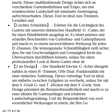
macht. Dieses multifunktionale Design richtet sich an
verschiedene Gartenbedürfnisse und Empo, um eine
wunderschöne Landschaft mit minimaler Anstrengung
aufrechtzuerhalten. Dieses Tool ist ideal zum Trimmen,
Gestalten und
【Leichtes Schneiden】 - Erleben Sie die Leichtigkeit des
Gartens mit unserem elektrischen Handheld -G -Cutter, der
für einen Händebetrieb ausgelegt ist. Es bietet präzises und
schnelles Beschneiden von Gartenbau- und Gartenpflanzen
und macht es zu einem unverzichtbaren Werkzeug für jeden
D -Daumen. Die leistungsstarke Schneidfähigkeit stellt sicher,
dass Sie mit Geschwindigkeit und Genauigkeit leicht das
Überwachsen durchführen können, sodass Sie einen
professionellen Look in Ihrem Garten ohne de
【2 im Design】 - Der Handheld Electric G -Scher übergeht
nahtlos in einen H -Trimmer, Offe Dual -Funktionalität mit
einer einfachen Änderung. Dieses vielseitige Tool ist ideal,
um mühelos zwischen Aufgaben zu wechseln, sodass Sie mit
dem S -Gerät G- und T -Hecken mit dem S -Gerät. Sein
Design priorisiert die Benutzerfreundlichkeit und macht es zu
einer idealen für Gartenanfänger und erfahrene
Landschaftsgestaltung. Und die Bequemlichkeit von zwei
wesentlichen Werkzeugen in einem, die Ihre Ga
40,75 EUR