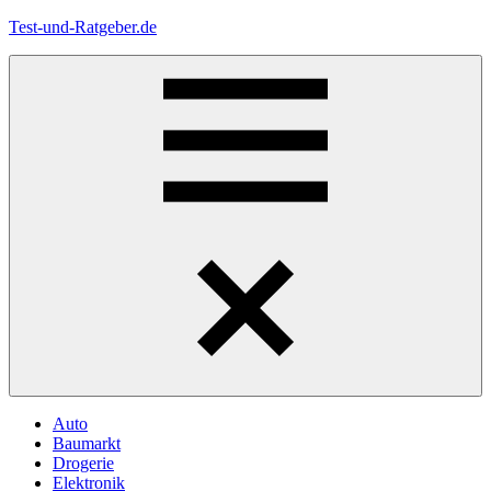
Zum
Test-und-Ratgeber.de
Inhalt
springen
Menü
Auto
Baumarkt
Drogerie
Elektronik