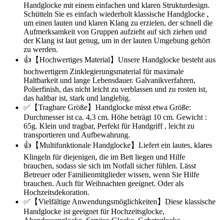
Handglocke mit einem einfachen und klaren Strukturdesign.
Schütteln Sie es einfach wiederholt klassische Handglocke ,
um einen lauten und klaren Klang zu erzielen, der schnell die
Aufmerksamkeit von Gruppen aufzieht auf sich ziehen und
der Klang ist laut genug, um in der lauten Umgebung gehört
zu werden.
👍【Hochwertiges Material】Unsere Handglocke besteht aus
hochwertigem Zinklegierungsmaterial für maximale
Haltbarkeit und lange Lebensdauer. Galvanikverfahren,
Polierfinish, das nicht leicht zu verblassen und zu rosten ist,
das haltbar ist, stark und langlebig.
✅【Tragbare Größe】Handglocke misst etwa Größe:
Durchmesser ist ca. 4,3 cm. Höhe beträgt 10 cm. Gewicht :
65g. Klein und tragbar, Perfekt für Handgriff , leicht zu
transportieren und Aufbewahrung.
👍【Multifunktionale Handglocke】Liefert ein lautes, klares
Klingeln für diejenigen, die im Bett liegen und Hilfe
brauchen, sodass sie sich im Notfall sicher fühlen. Lässt
Betreuer oder Familienmitglieder wissen, wenn Sie Hilfe
brauchen. Auch für Weihnachten geeignet. Oder als
Hochzeitsdekoration.
✅【Vielfältige Anwendungsmöglichkeiten】Diese klassische
Handglocke ist geeignet für Hochzeitsglocke,