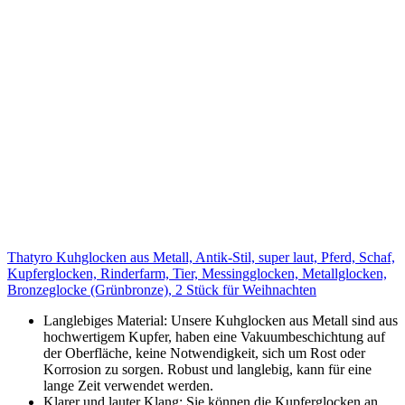
Thatyro Kuhglocken aus Metall, Antik-Stil, super laut, Pferd, Schaf,
Kupferglocken, Rinderfarm, Tier, Messingglocken, Metallglocken,
Bronzeglocke (Grünbronze), 2 Stück für Weihnachten
Langlebiges Material: Unsere Kuhglocken aus Metall sind aus
hochwertigem Kupfer, haben eine Vakuumbeschichtung auf
der Oberfläche, keine Notwendigkeit, sich um Rost oder
Korrosion zu sorgen. Robust und langlebig, kann für eine
lange Zeit verwendet werden.
Klarer und lauter Klang: Sie können die Kupferglocken an