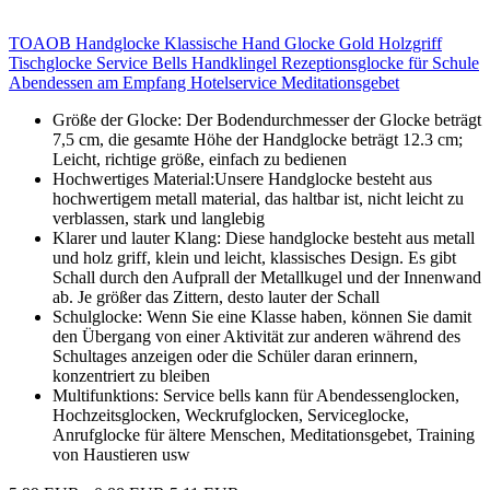
TOAOB Handglocke Klassische Hand Glocke Gold Holzgriff
Tischglocke Service Bells Handklingel Rezeptionsglocke für Schule
Abendessen am Empfang Hotelservice Meditationsgebet
Größe der Glocke: Der Bodendurchmesser der Glocke beträgt
7,5 cm, die gesamte Höhe der Handglocke beträgt 12.3 cm;
Leicht, richtige größe, einfach zu bedienen
Hochwertiges Material:Unsere Handglocke besteht aus
hochwertigem metall material, das haltbar ist, nicht leicht zu
verblassen, stark und langlebig
Klarer und lauter Klang: Diese handglocke besteht aus metall
und holz griff, klein und leicht, klassisches Design. Es gibt
Schall durch den Aufprall der Metallkugel und der Innenwand
ab. Je größer das Zittern, desto lauter der Schall
Schulglocke: Wenn Sie eine Klasse haben, können Sie damit
den Übergang von einer Aktivität zur anderen während des
Schultages anzeigen oder die Schüler daran erinnern,
konzentriert zu bleiben
Multifunktions: Service bells kann für Abendessenglocken,
Hochzeitsglocken, Weckrufglocken, Serviceglocke,
Anrufglocke für ältere Menschen, Meditationsgebet, Training
von Haustieren usw