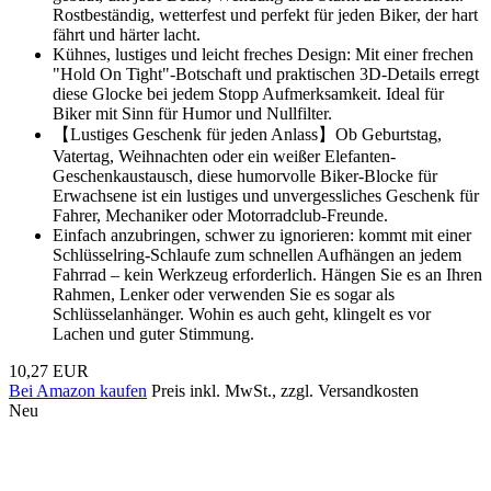
Rostbeständig, wetterfest und perfekt für jeden Biker, der hart
fährt und härter lacht.
Kühnes, lustiges und leicht freches Design: Mit einer frechen
"Hold On Tight"-Botschaft und praktischen 3D-Details erregt
diese Glocke bei jedem Stopp Aufmerksamkeit. Ideal für
Biker mit Sinn für Humor und Nullfilter.
【Lustiges Geschenk für jeden Anlass】Ob Geburtstag,
Vatertag, Weihnachten oder ein weißer Elefanten-
Geschenkaustausch, diese humorvolle Biker-Blocke für
Erwachsene ist ein lustiges und unvergessliches Geschenk für
Fahrer, Mechaniker oder Motorradclub-Freunde.
Einfach anzubringen, schwer zu ignorieren: kommt mit einer
Schlüsselring-Schlaufe zum schnellen Aufhängen an jedem
Fahrrad – kein Werkzeug erforderlich. Hängen Sie es an Ihren
Rahmen, Lenker oder verwenden Sie es sogar als
Schlüsselanhänger. Wohin es auch geht, klingelt es vor
Lachen und guter Stimmung.
10,27 EUR
Bei Amazon kaufen
Preis inkl. MwSt., zzgl. Versandkosten
Neu