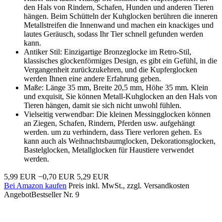
den Hals von Rindern, Schafen, Hunden und anderen Tieren
hängen. Beim Schütteln der Kuhglocken berühren die inneren
Metallstreifen die Innenwand und machen ein knackiges und
lautes Geräusch, sodass Ihr Tier schnell gefunden werden
kann.
Antiker Stil: Einzigartige Bronzeglocke im Retro-Stil,
klassisches glockenförmiges Design, es gibt ein Gefühl, in die
Vergangenheit zurückzukehren, und die Kupferglocken
werden Ihnen eine andere Erfahrung geben.
Maße: Länge 35 mm, Breite 20,5 mm, Höhe 35 mm. Klein
und exquisit, Sie können Metall-Kuhglocken an den Hals von
Tieren hängen, damit sie sich nicht unwohl fühlen.
Vielseitig verwendbar: Die kleinen Messingglocken können
an Ziegen, Schafen, Rindern, Pferden usw. aufgehängt
werden. um zu verhindern, dass Tiere verloren gehen. Es
kann auch als Weihnachtsbaumglocken, Dekorationsglocken,
Bastelglocken, Metallglocken für Haustiere verwendet
werden.
5,99 EUR
−0,70 EUR
5,29 EUR
Bei Amazon kaufen
Preis inkl. MwSt., zzgl. Versandkosten
Angebot
Bestseller Nr. 9