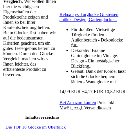
Vergleich
. Wir wollen Ihnen
hier die wichtigsten
Eigenschaften der
Relaxdays Türglocke Gusseisen,
Produktreihe zeigen und
antikes Design, Gartenglocke...
Ihnen so bei Ihrer
Kaufentscheidung helfen.
Für draußen: Vielseitige
Beim Glocke Test haben wir
Türglocke für den
auf die bedeutsamsten
Außenbereich - Dekoglocke
Kriterien geachtet, um ein
für...
gutes Testergebnis liefern zu
Dekorativ: Braune
können. Durch den Glocke
Gartenglocke im Vintage-
Vergleich machen wir es
Design - Ein nostalgischer
Ihnen leichter, das
Blickfang...
effizienteste Produkt zu
Geläut: Dank der Kordel lässt
bewerten.
sich die Glocke bequem
läuten - Wandglocke mit...
14,99 EUR
−4,17 EUR
10,82 EUR
Bei Amazon kaufen
Preis inkl.
MwSt., zzgl. Versandkosten
Inhaltsverzeichnis
Die TOP 10 Glocke im Überblick