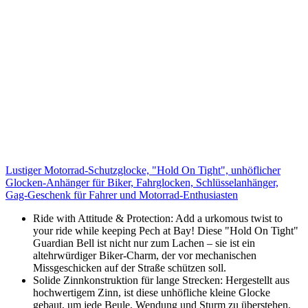
Lustiger Motorrad-Schutzglocke, "Hold On Tight", unhöflicher
Glocken-Anhänger für Biker, Fahrglocken, Schlüsselanhänger,
Gag-Geschenk für Fahrer und Motorrad-Enthusiasten
Ride with Attitude & Protection: Add a urkomous twist to
your ride while keeping Pech at Bay! Diese "Hold On Tight"
Guardian Bell ist nicht nur zum Lachen – sie ist ein
altehrwürdiger Biker-Charm, der vor mechanischen
Missgeschicken auf der Straße schützen soll.
Solide Zinnkonstruktion für lange Strecken: Hergestellt aus
hochwertigem Zinn, ist diese unhöfliche kleine Glocke
gebaut, um jede Beule, Wendung und Sturm zu überstehen.