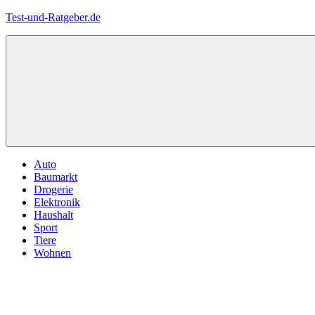
Zum
Test-und-Ratgeber.de
Inhalt
springen
Menü
Auto
Baumarkt
Drogerie
Elektronik
Haushalt
Sport
Tiere
Wohnen