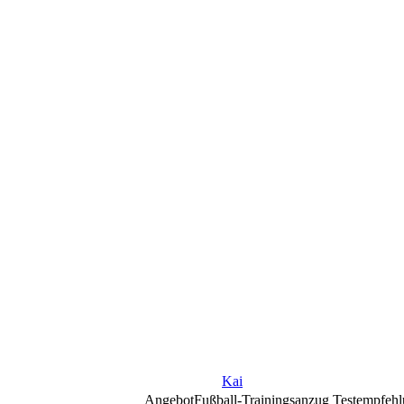
Kai
Angebot
Fußball-Trainingsanzug Testempfeh