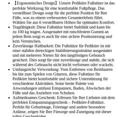
【Ergonomisches Design】Unsere Pediküre Fußstütze ist das
perfekte Werkzeug für eine komfortable Fußpflege. Das
verstellbare Design sorgt für die perfekte Position für Ihre
Füße, was zu einem verbesserten Gesamterlebnis führt.
Wählen Sie aus 6 verstellbaren Höhen für optimalen Komfort.
Tragfähigkeit: Diese Fußstütze bietet Stabilität und kann bis
zu 100 kg tragen. Ausgestattet mit rutschfestem Gummi an
jedem Bein sorgt es auch für eine sichere Positionierung und
kein Verrutschen.
Zuverlässige Haltbarkeit: Die Fußstütze für Pediküre ist mit
einer stabilen dreieckigen Stabilisierungsstruktur ausgestattet
und mit mehreren Nieten für den langfristigen Gebrauch
gesichert. Dies sorgt für eine zuverlässige und stabile, die sich
während des Gebrauchs nicht leicht verformen oder wackeln.
Umfangreiche Verwendung: Vom Entfernen von Beinhaaren
bis hin zum Spielen von Gitarren, diese Fußstütze für
Pediküre bietet komfortable und sichere Unterstützung für
verschiedene Aktivitäten. Seine breite Palette von
Anwendungen umfasst Entspannen, Baden, Abwischen der
Füße und das Anziehen von Schuhen.
Aufmerksames Geschenk: Erfreuen Sie Ihre Liebsten mit dem
perfekten Entspannungsgeschenk – Pediküre-Fußstütze.
Perfekt für Geburtstage, Feiertage und andere besondere
Anlässe, zeigen Sie Ihre Fürsorge und Zuneigung mit dieser
tollen Geschenkidee.