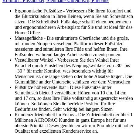
Komfort - Fusshocker, Stehmatte schreibtisch, Fußbank
Ergonomische Fußstütze - Verbessern Sie Ihren Komfort und
die Blutzirkulation in Ihren Beinen, wenn Sie am Schreibtisch
sitzen. Die Schreibtisch Fußablage schafft einen bequemeren
und ergonomischeren Arbeitsplatz für Sie und ist ideal für das
Home Office
Massagefläche - Die strukturierte Oberfläche und die große,
mit runden Noppen versehene Plattform dieser Fußstütze
massieren und stimulieren Ihre Füße und helfen Ihnen, Ihre
Fußsohlen während langer Arbeitszeiten zu entspannen
Verstellbarer Winkel - Verbessern Sie den Winkel Ihrer
Knöchel durch Einstellen des Neigungswinkels von -30° bis
+30 ° für mehr Komfort, was besonders wichtig für
Menschen ist, die lange stehen oder hohe Absätze tragen. Die
Gummifüße an der Unterseite schützen vor dem Verrutschen
Fußstütze höhenverstellbar - Diese Fußstütze unter
Schreibtisch bietet 3 verstellbare Höhen von 10 cm, 14 cm
und 17 cm, so dass Ihre Füße vollständig ausgestreckt werden
können. So können Sie die perfekte Position für Ihre
Bedürfnisse finden. Sehr wichtig bei langem Sitzen
Kundenzufriedenheit im Fokus - Die Zufriedenheit der über 1
Millionen ACROPAQ Kunden in ganz Europa hat für uns
oberste Priorität. Deswegen bieten wir nur Produkte mit hoher
Qualität und exzellenten Kundenservice an.