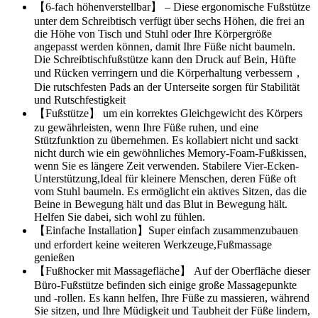
【6-fach höhenverstellbar】 – Diese ergonomische Fußstütze
unter dem Schreibtisch verfügt über sechs Höhen, die frei an
die Höhe von Tisch und Stuhl oder Ihre Körpergröße
angepasst werden können, damit Ihre Füße nicht baumeln.
Die Schreibtischfußstütze kann den Druck auf Bein, Hüfte
und Rücken verringern und die Körperhaltung verbessern，
Die rutschfesten Pads an der Unterseite sorgen für Stabilität
und Rutschfestigkeit
【Fußstütze】 um ein korrektes Gleichgewicht des Körpers
zu gewährleisten, wenn Ihre Füße ruhen, und eine
Stützfunktion zu übernehmen. Es kollabiert nicht und sackt
nicht durch wie ein gewöhnliches Memory-Foam-Fußkissen,
wenn Sie es längere Zeit verwenden. Stabilere Vier-Ecken-
Unterstützung,Ideal für kleinere Menschen, deren Füße oft
vom Stuhl baumeln. Es ermöglicht ein aktives Sitzen, das die
Beine in Bewegung hält und das Blut in Bewegung hält.
Helfen Sie dabei, sich wohl zu fühlen.
【Einfache Installation】Super einfach zusammenzubauen
und erfordert keine weiteren Werkzeuge,Fußmassage
genießen
【Fußhocker mit Massagefläche】 Auf der Oberfläche dieser
Büro-Fußstütze befinden sich einige große Massagepunkte
und -rollen. Es kann helfen, Ihre Füße zu massieren, während
Sie sitzen, und Ihre Müdigkeit und Taubheit der Füße lindern,