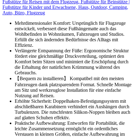
Fußstütze für Reisen mit dem Flugzeug, Fußstütze für Beinstütze |
Fußstütze für Kinder und Erwachsene, Haus, Outdoor, Camping,
Auto, Büro, Flugzeug
Mehrdimensionaler Komfort: Ursprünglich für Flugzeuge
entwickelt, verbessert diese Fußhängematte auch das
Wohlbefinden in Wohnräumen, Fahrzeugen und Studios.
Erfüllt die sich ändernden Bedürfnisse des Alltags mit
Effizienz.
Verlängerte Entspannung der Füße: Ergonomische Struktur
fördert eine gleichmäßige Druckverteilung, optimiert den
Komfort beim Sitzen und minimiert die Erschöpfung durch
die Erhaltung der natürlichen Krümmung während des
Gebrauchs.
【Bequem zu installieren】 Kompatibel mit den meisten
Fahrzeugen dank platzsparendem Format. Schnelle Montage
am Sitz und werkzeuglose Installation für eine einfache
Nutzung auf Reisen.
Erhöhte Sicherheit: Doppelhaken-Befestigungssystem mit
abschließbaren Karabinern verhindert ein Aushängen durch
Turbulenzen. Die rutschfesten Silikon-Noppen bleiben auch
auf glatten Schuhen effektiv.
Praktische Aufbewahrung: Entworfen für Portabilität, die
leichte Zusammensetzung ermöglicht ein ordentliches
Verstauen in kleinen Größen, einfache Aufbewahrung im