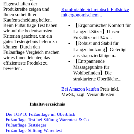
Eigenschaften der
Produktreihe zeigen und
Komfortable Schreibtisch Fußstütze
Ihnen so bei Ihrer
mit ergonomischem...
Kaufentscheidung helfen.
【Ergonomischer Komfort für
Beim Fußauflage Test haben
wir auf die bedeutsamsten
Langzeit-Sitzer】Unsere
Kriterien geachtet, um ein
Fußstütze mit 34 x...
gutes Testergebnis liefern zu
【Robust und Stabil für
können. Durch den
Langzeitnutzung】Gefertigt
Fußauflage Vergleich machen
aus strapazierfähigem...
wir es Ihnen leichter, das
【Entspannende
effizienteste Produkt zu
Massagepunkte für
bewerten.
Wohlbefinden】Die
strukturierte Oberfläche...
Bei Amazon kaufen
Preis inkl.
MwSt., zzgl. Versandkosten
Inhaltsverzeichnis
Die TOP 10 Fußauflage im Überblick
Fußauflage Test bei Stiftung Warentest & Co
Fußauflage Testsieger
Fußauflage Stiftung Warentest