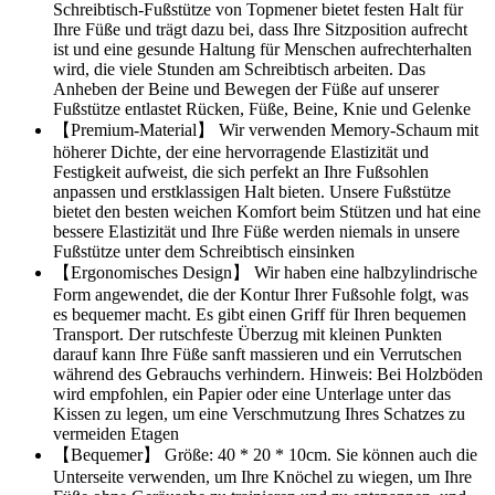
Schreibtisch-Fußstütze von Topmener bietet festen Halt für
Ihre Füße und trägt dazu bei, dass Ihre Sitzposition aufrecht
ist und eine gesunde Haltung für Menschen aufrechterhalten
wird, die viele Stunden am Schreibtisch arbeiten. Das
Anheben der Beine und Bewegen der Füße auf unserer
Fußstütze entlastet Rücken, Füße, Beine, Knie und Gelenke
【Premium-Material】 Wir verwenden Memory-Schaum mit
höherer Dichte, der eine hervorragende Elastizität und
Festigkeit aufweist, die sich perfekt an Ihre Fußsohlen
anpassen und erstklassigen Halt bieten. Unsere Fußstütze
bietet den besten weichen Komfort beim Stützen und hat eine
bessere Elastizität und Ihre Füße werden niemals in unsere
Fußstütze unter dem Schreibtisch einsinken
【Ergonomisches Design】 Wir haben eine halbzylindrische
Form angewendet, die der Kontur Ihrer Fußsohle folgt, was
es bequemer macht. Es gibt einen Griff für Ihren bequemen
Transport. Der rutschfeste Überzug mit kleinen Punkten
darauf kann Ihre Füße sanft massieren und ein Verrutschen
während des Gebrauchs verhindern. Hinweis: Bei Holzböden
wird empfohlen, ein Papier oder eine Unterlage unter das
Kissen zu legen, um eine Verschmutzung Ihres Schatzes zu
vermeiden Etagen
【Bequemer】 Größe: 40 * 20 * 10cm. Sie können auch die
Unterseite verwenden, um Ihre Knöchel zu wiegen, um Ihre