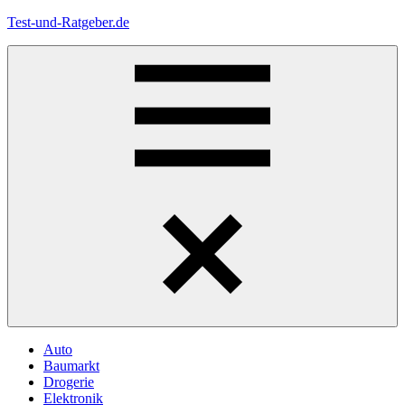
Zum
Test-und-Ratgeber.de
Inhalt
springen
Menü
Auto
Baumarkt
Drogerie
Elektronik