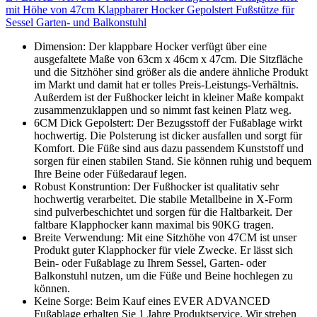
mit Höhe von 47cm Klappbarer Hocker Gepolstert Fußstütze für
Sessel Garten- und Balkonstuhl
Dimension: Der klappbare Hocker verfügt über eine
ausgefaltete Maße von 63cm x 46cm x 47cm. Die Sitzfläche
und die Sitzhöher sind größer als die andere ähnliche Produkt
im Markt und damit hat er tolles Preis-Leistungs-Verhältnis.
Außerdem ist der Fußhocker leicht in kleiner Maße kompakt
zusammenzuklappen und so nimmt fast keinen Platz weg.
6CM Dick Gepolstert: Der Bezugsstoff der Fußablage wirkt
hochwertig. Die Polsterung ist dicker ausfallen und sorgt für
Komfort. Die Füße sind aus dazu passendem Kunststoff und
sorgen für einen stabilen Stand. Sie können ruhig und bequem
Ihre Beine oder Füßedarauf legen.
Robust Konstruntion: Der Fußhocker ist qualitativ sehr
hochwertig verarbeitet. Die stabile Metallbeine in X-Form
sind pulverbeschichtet und sorgen für die Haltbarkeit. Der
faltbare Klapphocker kann maximal bis 90KG tragen.
Breite Verwendung: Mit eine Sitzhöhe von 47CM ist unser
Produkt guter Klapphocker für viele Zwecke. Er lässt sich
Bein- oder Fußablage zu Ihrem Sessel, Garten- oder
Balkonstuhl nutzen, um die Füße und Beine hochlegen zu
können.
Keine Sorge: Beim Kauf eines EVER ADVANCED
Fußablage erhalten Sie 1 Jahre Produktservice. Wir streben