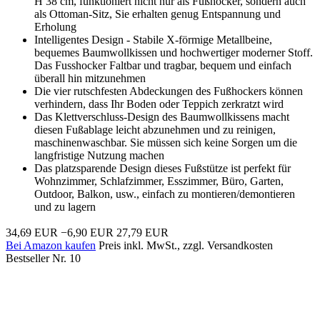
H 38 cm, funktioniert nicht nur als Fußhocker, sondern auch
als Ottoman-Sitz, Sie erhalten genug Entspannung und
Erholung
Intelligentes Design - Stabile X-förmige Metallbeine,
bequemes Baumwollkissen und hochwertiger moderner Stoff.
Das Fusshocker Faltbar und tragbar, bequem und einfach
überall hin mitzunehmen
Die vier rutschfesten Abdeckungen des Fußhockers können
verhindern, dass Ihr Boden oder Teppich zerkratzt wird
Das Klettverschluss-Design des Baumwollkissens macht
diesen Fußablage leicht abzunehmen und zu reinigen,
maschinenwaschbar. Sie müssen sich keine Sorgen um die
langfristige Nutzung machen
Das platzsparende Design dieses Fußstütze ist perfekt für
Wohnzimmer, Schlafzimmer, Esszimmer, Büro, Garten,
Outdoor, Balkon, usw., einfach zu montieren/demontieren
und zu lagern
34,69 EUR
−6,90 EUR
27,79 EUR
Bei Amazon kaufen
Preis inkl. MwSt., zzgl. Versandkosten
Bestseller Nr. 10