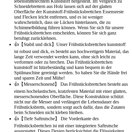
lebensmittelechtem Kunststoff hergestellt. Im Vergleich zu
Schneidebrettern aus Holz lassen sich auf der glatten
Oberfläche der Kunststoff-Frühstücksbrettchen Essensreste
und Flecken leicht entfernen, und es ist weniger
wahrscheinlich, dass sie Lücken hinterlassen, die zu
Schimmelbildung führen können. Wenn Sie sich für unsere
Frühstücksbrettchen entscheiden, können Sie sich ganz
beruhigt zurücklehnen.
👍【Stabil und dick】Unser Frühstücksbrettchen kunststoff
ist robust und dick, es besteht aus hochwertigem Material, das
lange Zeit verwendet werden kann, ohne sich leicht zu
verformen oder zu brechen. Das Frühstücksbrettchen
kunststoff ist hitzebeständig und kann bequem in der
Spülmaschine gereinigt werden. So haben Sie die Hände frei
und sparen Zeit und Mühe!
👍【Messerschonend】 Das Frühstücksbrettchen besteht aus
einem hochelastischen, kratzfesten Material mit einer glatten,
messerschonenden Oberfläche. Diese Konstruktion schützt
nicht nur die Messer und verlängert die Lebensdauer des
Frühstücksbretts, sondern sorgt auch dafür, dass die Zutaten
beim Schneiden nicht kleben bleiben.
👍【Tiefe Saftrutsche】 Die Vorderkante des
Frühstücksbrettchen ist mit einer integrierten Saftrutsche
ausgestattet. Dieses Design berücksichtigt die Flüssigkeiten,