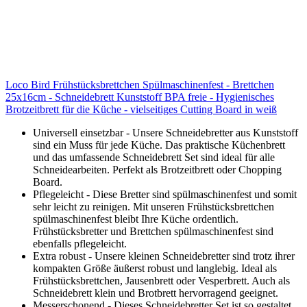
Loco Bird Frühstücksbrettchen Spülmaschinenfest - Brettchen
25x16cm - Schneidebrett Kunststoff BPA freie - Hygienisches
Brotzeitbrett für die Küche - vielseitiges Cutting Board in weiß
Universell einsetzbar - Unsere Schneidebretter aus Kunststoff
sind ein Muss für jede Küche. Das praktische Küchenbrett
und das umfassende Schneidebrett Set sind ideal für alle
Schneidearbeiten. Perfekt als Brotzeitbrett oder Chopping
Board.
Pflegeleicht - Diese Bretter sind spülmaschinenfest und somit
sehr leicht zu reinigen. Mit unseren Frühstücksbrettchen
spülmaschinenfest bleibt Ihre Küche ordentlich.
Frühstücksbretter und Brettchen spülmaschinenfest sind
ebenfalls pflegeleicht.
Extra robust - Unsere kleinen Schneidebretter sind trotz ihrer
kompakten Größe äußerst robust und langlebig. Ideal als
Frühstücksbrettchen, Jausenbrett oder Vesperbrett. Auch als
Schneidebrett klein und Brotbrett hervorragend geeignet.
Messerschonend - Dieses Schneidebretter Set ist so gestaltet,