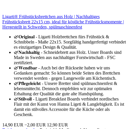
Ligarti® Frühstücksbrettchen aus Holz | Nachhaltiges
Frühstücksbrett 22x15 cm, ideal für köstliche Frühstücksmomente |
Hergestellt in Schweden, spülmaschinenfest
🌿𝐎𝐫𝐢𝐠𝐢𝐧𝐚𝐥 - Ligarti Holzbrettchen fürs Frühstück &
Schnibbeln - Maße 22x15. Sorgfältig handgerfertigt verbindet
es einzigartiges Design & Qualität.
🌿𝐍𝐚𝐜𝐡𝐡𝐚𝐥𝐭𝐢𝐠 - Schneidebrett aus Holz. Unser Boards sind
Made in Sweden aus nachhaltiger Forstwirtschaft - FSC
zertifiziert.
🌿𝐖𝐞𝐧𝐝𝐛𝐚𝐫 - Auch bei der Rückseite haben wir uns
Gedanken gemacht: So können beide Seiten des Brettchen
verwendet werden - gegen Langeweile am Küchentisch.
🌿𝐏𝐟𝐥𝐞𝐠𝐞𝐥𝐞𝐢𝐜𝐡𝐭 - Unsere Bretter sind spülmaschnenfest &
lebensmittecht. Dennoch empfehlen wir zur optimalen
Erhaltung der Qualität die gute alte Handspülung.
🌿𝐒𝐭𝐢𝐥𝐯𝐨𝐥𝐥 - Ligarti Breakfast Boards verbindet nordisches
Flair mit der Kunst von Hanna Ligeti & Langlebigkeit. Es ist
damit ein stilvolles Accessoire für die Küche oder als
Geschenk.
14,90 EUR
−2,00 EUR
12,90 EUR