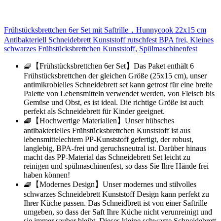
Frühstücksbrettchen 6er Set mit Saftrille，Hunnycook 22x15 cm
Antibakteriell Schneidebrett Kunststoff rutschfest BPA frei, Kleines
schwarzes Frühstücksbrettchen Kunststoff, Spülmaschinenfest
🧇【Frühstücksbrettchen 6er Set】Das Paket enthält 6
Frühstücksbrettchen der gleichen Größe (25x15 cm), unser
antimikrobielles Schneidebrett set kann getrost für eine breite
Palette von Lebensmitteln verwendet werden, von Fleisch bis
Gemüse und Obst, es ist ideal. Die richtige Größe ist auch
perfekt als Schneidebrett für Kinder geeignet.
🧇【Hochwertige Materialien】Unser hübsches
antibakterielles Frühstücksbrettchen Kunststoff ist aus
lebensmittelechtem PP-Kunststoff gefertigt, der robust,
langlebig, BPA-frei und geruchsneutral ist. Darüber hinaus
macht das PP-Material das Schneidebrett Set leicht zu
reinigen und spülmaschinenfest, so dass Sie Ihre Hände frei
haben können!
🧇【Modernes Design】Unser modernes und stilvolles
schwarzes Schneidebrett Kunststoff Design kann perfekt zu
Ihrer Küche passen. Das Schneidbrett ist von einer Saftrille
umgeben, so dass der Saft Ihre Küche nicht verunreinigt und
sie immer sauber bleibt. Dieses kleine schwarze Schneidebrett