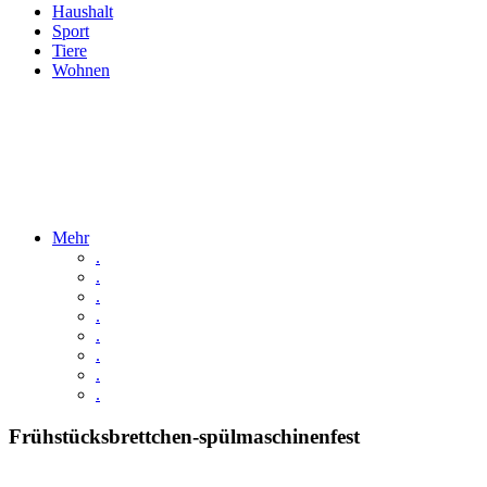
Haushalt
Sport
Tiere
Wohnen
Mehr
.
.
.
.
.
.
.
.
Frühstücksbrettchen-spülmaschinenfest