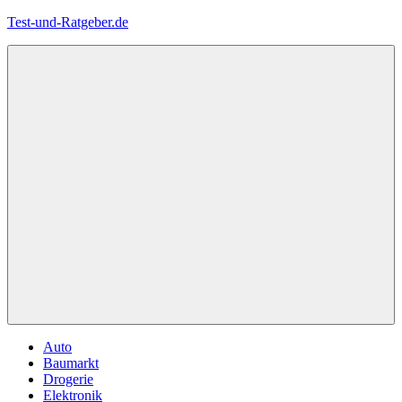
Zum
Test-und-Ratgeber.de
Inhalt
springen
Menü
Auto
Baumarkt
Drogerie
Elektronik