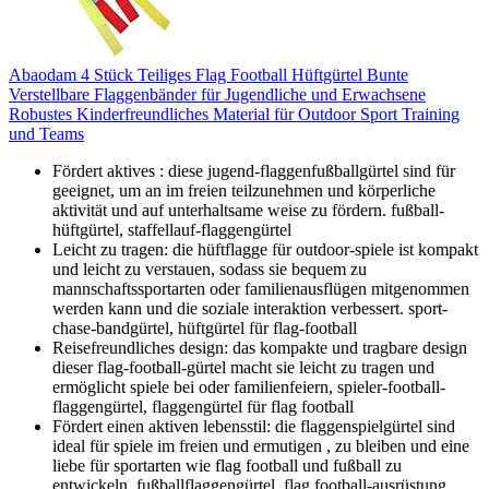
Abaodam 4 Stück Teiliges Flag Football Hüftgürtel Bunte
Verstellbare Flaggenbänder für Jugendliche und Erwachsene
Robustes Kinderfreundliches Material für Outdoor Sport Training
und Teams
Fördert aktives : diese jugend-flaggenfußballgürtel sind für
geeignet, um an im freien teilzunehmen und körperliche
aktivität und auf unterhaltsame weise zu fördern. fußball-
hüftgürtel, staffellauf-flaggengürtel
Leicht zu tragen: die hüftflagge für outdoor-spiele ist kompakt
und leicht zu verstauen, sodass sie bequem zu
mannschaftssportarten oder familienausflügen mitgenommen
werden kann und die soziale interaktion verbessert. sport-
chase-bandgürtel, hüftgürtel für flag-football
Reisefreundliches design: das kompakte und tragbare design
dieser flag-football-gürtel macht sie leicht zu tragen und
ermöglicht spiele bei oder familienfeiern, spieler-football-
flaggengürtel, flaggengürtel für flag football
Fördert einen aktiven lebensstil: die flaggenspielgürtel sind
ideal für spiele im freien und ermutigen , zu bleiben und eine
liebe für sportarten wie flag football und fußball zu
entwickeln. fußballflaggengürtel, flag football-ausrüstung