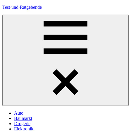
Zum
Test-und-Ratgeber.de
Inhalt
springen
Menü
Auto
Baumarkt
Drogerie
Elektronik