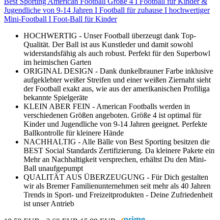
Best Sporting American Football Größe 4 I Football für Kinder &
Jugendliche von 9-14 Jahren I Football für zuhause I hochwertiger
Mini-Football I Foot-Ball für Kinder
HOCHWERTIG - Unser Football überzeugt dank Top-
Qualität. Der Ball ist aus Kunstleder und damit sowohl
widerstandsfähig als auch robust. Perfekt für den Superbowl
im heimischen Garten
ORIGINAL DESIGN - Dank dunkelbrauner Farbe inklusive
aufgeklebter weißer Streifen und einer weißen Ziernaht sieht
der Football exakt aus, wie aus der amerikanischen Profiliga
bekannte Spielgeräte
KLEIN ABER FEIN - American Footballs werden in
verschiedenen Größen angeboten. Größe 4 ist optimal für
Kinder und Jugendliche von 9-14 Jahren geeignet. Perfekte
Ballkontrolle für kleinere Hände
NACHHALTIG - Alle Bälle von Best Sporting besitzen die
BEST Social Standards Zertifizierung. Da kleinere Pakete ein
Mehr an Nachhaltigkeit versprechen, erhältst Du den Mini-
Ball unaufgepumpt
QUALITÄT AUS ÜBERZEUGUNG - Für Dich gestalten
wir als Bremer Familienunternehmen seit mehr als 40 Jahren
Trends in Sport- und Freizeitprodukten - Deine Zufriedenheit
ist unser Antrieb