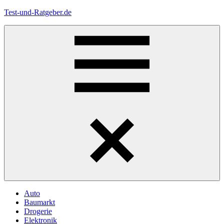
Zum
Test-und-Ratgeber.de
Inhalt
springen
Menü
Auto
Baumarkt
Drogerie
Elektronik