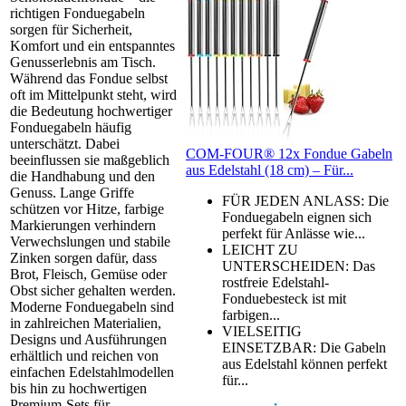
richtigen Fonduegabeln
sorgen für Sicherheit,
Komfort und ein entspanntes
Genusserlebnis am Tisch.
Während das Fondue selbst
oft im Mittelpunkt steht, wird
die Bedeutung hochwertiger
Fonduegabeln häufig
unterschätzt. Dabei
COM-FOUR® 12x Fondue Gabeln
beeinflussen sie maßgeblich
aus Edelstahl (18 cm) – Für...
die Handhabung und den
Genuss. Lange Griffe
FÜR JEDEN ANLASS: Die
schützen vor Hitze, farbige
Fonduegabeln eignen sich
Markierungen verhindern
perfekt für Anlässe wie...
Verwechslungen und stabile
LEICHT ZU
Zinken sorgen dafür, dass
UNTERSCHEIDEN: Das
Brot, Fleisch, Gemüse oder
rostfreie Edelstahl-
Obst sicher gehalten werden.
Fonduebesteck ist mit
Moderne Fonduegabeln sind
farbigen...
in zahlreichen Materialien,
VIELSEITIG
Designs und Ausführungen
EINSETZBAR: Die Gabeln
erhältlich und reichen von
aus Edelstahl können perfekt
einfachen Edelstahlmodellen
für...
bis hin zu hochwertigen
Premium-Sets für