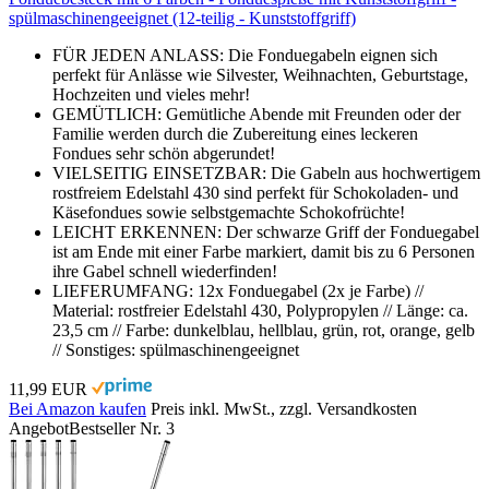
spülmaschinengeeignet (12-teilig - Kunststoffgriff)
FÜR JEDEN ANLASS: Die Fonduegabeln eignen sich
perfekt für Anlässe wie Silvester, Weihnachten, Geburtstage,
Hochzeiten und vieles mehr!
GEMÜTLICH: Gemütliche Abende mit Freunden oder der
Familie werden durch die Zubereitung eines leckeren
Fondues sehr schön abgerundet!
VIELSEITIG EINSETZBAR: Die Gabeln aus hochwertigem
rostfreiem Edelstahl 430 sind perfekt für Schokoladen- und
Käsefondues sowie selbstgemachte Schokofrüchte!
LEICHT ERKENNEN: Der schwarze Griff der Fonduegabel
ist am Ende mit einer Farbe markiert, damit bis zu 6 Personen
ihre Gabel schnell wiederfinden!
LIEFERUMFANG: 12x Fonduegabel (2x je Farbe) //
Material: rostfreier Edelstahl 430, Polypropylen // Länge: ca.
23,5 cm // Farbe: dunkelblau, hellblau, grün, rot, orange, gelb
// Sonstiges: spülmaschinengeeignet
11,99 EUR
Bei Amazon kaufen
Preis inkl. MwSt., zzgl. Versandkosten
Angebot
Bestseller Nr. 3