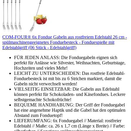
COM-FOUR® 6x Fondue Gabeln aus rostfreiem Edelstahl 26 cm -
spülmaschinengeeignetes Fonduebesteck - Fonduespieße mit
Edelstahlgriff (06 Stück - Edelstahlgriff)
FÜR JEDEN ANLASS: Die Fonduegabeln eignen sich
perfekt für Anlässe wie Silvester, Weihnachten, Geburtstage,
Hochzeiten und vieles Mehr!
LEICHT ZU UNTERSCHEIDEN: Das rostfreie Edelstahl-
Fonduebesteck ist mit bis zu 6 Strichen markiert, damit die
Gabeln nicht verwechselt werden!
VIELSEITIG EINSETZBAR: Die Gabeln aus Edelstahl
können perfekt für Schokoladen- und Käsefondues. Leckere
selbstgemachte Schokofrüchte!
BEQUEME HANDHABUNG: Der Griff der Fonduegabel
hat eine angenehme Haptik und die Gabel hat den optimalen
Abstand zum Fonduetopf!
LIEFERUMFANG: 6x Fonduegabel // Material: rostfreier
Edelstahl // Maße: ca. 26 x 1,7 cm (Länge x Breite) // Farbe: