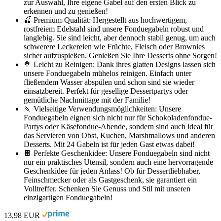
zur Auswahl, Ihre eigene Gabel auf den ersten Blick zu
erkennen und zu genießen!
🍒 Premium-Qualität: Hergestellt aus hochwertigem,
rostfreiem Edelstahl sind unsere Fonduegabeln robust und
langlebig. Sie sind leicht, aber dennoch stabil genug, um auch
schwerere Leckereien wie Früchte, Fleisch oder Brownies
sicher aufzuspießen. Genießen Sie Ihre Desserts ohne Sorgen!
🥦 Leicht zu Reinigen: Dank ihres glatten Designs lassen sich
unsere Fonduegabeln mühelos reinigen. Einfach unter
fließendem Wasser abspülen und schon sind sie wieder
einsatzbereit. Perfekt für gesellige Dessertpartys oder
gemütliche Nachmittage mit der Familie!
🍡 Vielseitige Verwendungsmöglichkeiten: Unsere
Fonduegabeln eignen sich nicht nur für Schokoladenfondue-
Partys oder Käsefondue-Abende, sondern sind auch ideal für
das Servieren von Obst, Kuchen, Marshmallows und anderen
Desserts. Mit 24 Gabeln ist für jeden Gast etwas dabei!
🍫 Perfekte Geschenkidee: Unsere Fonduegabeln sind nicht
nur ein praktisches Utensil, sondern auch eine hervorragende
Geschenkidee für jeden Anlass! Ob für Dessertliebhaber,
Feinschmecker oder als Gastgeschenk, sie garantiert ein
Volltreffer. Schenken Sie Genuss und Stil mit unseren
einzigartigen Fonduegabeln!
13,98 EUR