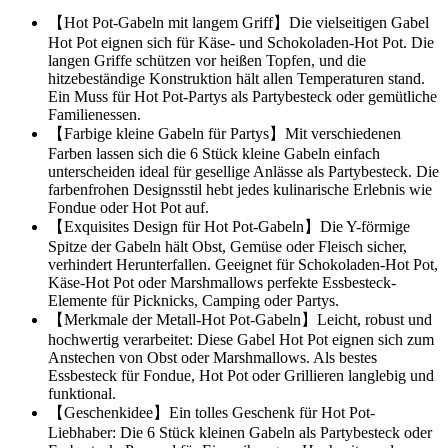
【Hot Pot-Gabeln mit langem Griff】Die vielseitigen Gabel
Hot Pot eignen sich für Käse- und Schokoladen-Hot Pot. Die
langen Griffe schützen vor heißen Topfen, und die
hitzebeständige Konstruktion hält allen Temperaturen stand.
Ein Muss für Hot Pot-Partys als Partybesteck oder gemütliche
Familienessen.
【Farbige kleine Gabeln für Partys】Mit verschiedenen
Farben lassen sich die 6 Stück kleine Gabeln einfach
unterscheiden ideal für gesellige Anlässe als Partybesteck. Die
farbenfrohen Designsstil hebt jedes kulinarische Erlebnis wie
Fondue oder Hot Pot auf.
【Exquisites Design für Hot Pot-Gabeln】Die Y-förmige
Spitze der Gabeln hält Obst, Gemüse oder Fleisch sicher,
verhindert Herunterfallen. Geeignet für Schokoladen-Hot Pot,
Käse-Hot Pot oder Marshmallows perfekte Essbesteck-
Elemente für Picknicks, Camping oder Partys.
【Merkmale der Metall-Hot Pot-Gabeln】Leicht, robust und
hochwertig verarbeitet: Diese Gabel Hot Pot eignen sich zum
Anstechen von Obst oder Marshmallows. Als bestes
Essbesteck für Fondue, Hot Pot oder Grillieren langlebig und
funktional.
【Geschenkidee】Ein tolles Geschenk für Hot Pot-
Liebhaber: Die 6 Stück kleinen Gabeln als Partybesteck oder