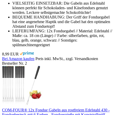
VIELSEITIG EINSETZBAR: Die Gabeln aus Edelstahl
können perfekt für Schokoladen- und Käsefondues genutzt
werden. Leckere selbstgemachte Schokofrüchte!
BEQUEME HANDHABUNG: Der Griff der Fonduegabel
hat eine angenehme Haptik und die Gabel hat den optimalen
Abstand zum Fonduetopf!
LIEFERUMFANG: 12x Fonduegabel // Material: Edelstahl //
Maße: ca. 18 cm (Länge) // Farbe: silberfarben, grün, rot,
blau, gelb, orange, schwarz // Sonstiges:
spülmaschinengeeignet
8,99 EUR
Bei Amazon kaufen
Preis inkl. MwSt., zzgl. Versandkosten
Bestseller Nr. 2
COM-FOUR® 12x Fondue Gabeln aus rostfreiem Edelstahl 430 -
Fonduebesteck mit 6 Farben - Fonduespieße mit Kunststoffgriff -