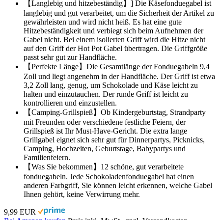
【Langlebig und hitzebeständig】] Die Käsefonduegabel ist
langlebig und gut verarbeitet, um die Sicherheit der Artikel zu
gewährleisten und wird nicht heiß. Es hat eine gute
Hitzebeständigkeit und verbiegt sich beim Aufnehmen der
Gabel nicht. Bei einem isolierten Griff wird die Hitze nicht
auf den Griff der Hot Pot Gabel übertragen. Die Griffgröße
passt sehr gut zur Handfläche.
【Perfekte Länge】Die Gesamtlänge der Fonduegabeln 9,4
Zoll und liegt angenehm in der Handfläche. Der Griff ist etwa
3,2 Zoll lang, genug, um Schokolade und Käse leicht zu
halten und einzutauchen. Der runde Griff ist leicht zu
kontrollieren und einzustellen.
【Camping-Grillspieß】Ob Kindergeburtstag, Strandparty
mit Freunden oder verschiedene festliche Feiern, der
Grillspieß ist Ihr Must-Have-Gericht. Die extra lange
Grillgabel eignet sich sehr gut für Dinnerpartys, Picknicks,
Camping, Hochzeiten, Geburtstage, Babypartys und
Familienfeiern.
【Was Sie bekommen】12 schöne, gut verarbeitete
fonduegabeln. Jede Schokoladenfonduegabel hat einen
anderen Farbgriff, Sie können leicht erkennen, welche Gabel
Ihnen gehört, keine Verwirrung mehr.
9,99 EUR