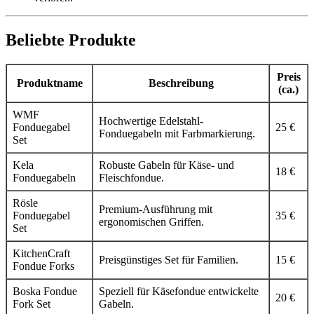
Beliebte Produkte
Preis
Produktname
Beschreibung
(ca.)
WMF
Hochwertige Edelstahl-
Fonduegabel
25 €
Fonduegabeln mit Farbmarkierung.
Set
Kela
Robuste Gabeln für Käse- und
18 €
Fonduegabeln
Fleischfondue.
Rösle
Premium-Ausführung mit
Fonduegabel
35 €
ergonomischen Griffen.
Set
KitchenCraft
Preisgünstiges Set für Familien.
15 €
Fondue Forks
Boska Fondue
Speziell für Käsefondue entwickelte
20 €
Fork Set
Gabeln.