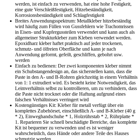
werden, ist einfach zu verwenden, hat eine hohe Festigkeit,
eine gute Verschleißfestigkeit, Hitzebeständigkeit,
Korrosionsbeständigkeit und Schlagfestigkeit
Breites Anwendungsspektrum: Metallkleber hitzebeständig
wird häufig zum Füllen von Gussfehlern wie Trachomrissen
in Eisen- und Kupfergussteilen verwendet und kann auch als
allgemeiner Strukturkleber zum Kleben verwendet werden.
Epoxidharz kleber haftet praktisch auf jeder trockenen,
schmutz- und ölfreien Oberfläche und kann je nach
Anwendung geformt, gefeilt, geschliffen, gebohrt usw.
werden
Einfach zu bedienen: Der zwei komponenten kleber nimmt
ein Schubstangendesign an, das sicherstellen kann, dass die
Paste in den A- und B-Rohren gleichzeitig in einem Verhältnis
von 1: 1 extrudiert wird. Es besteht keine Notwendigkeit, das
Leimverhältnis selbst zu kontrollieren, um zu verhindern, dass
die Paste nicht trocknet oder die Haftung aufgrund eines
falschen Verhältnisses verringert wird
Kostengünstiges Kit: Kleber für metall verfügt über ein
komplettes Zubehörset, einschließlich A- und B-Kleber (40 g
* 2), Einweghandschuhe * 1, Holzrührstab * 2, Rührplatte *
1. Reparieren Sie schnell beschädigte Bereiche, das komplette
Kit ist bequemer zu verwenden und es ist weniger
wahrscheinlich, dass Hände oder andere Teile des Hauses
schmutzig werden