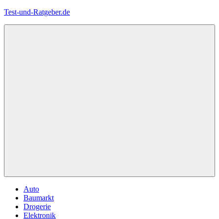
Zum
Test-und-Ratgeber.de
Inhalt
springen
Menü
Auto
Baumarkt
Drogerie
Elektronik