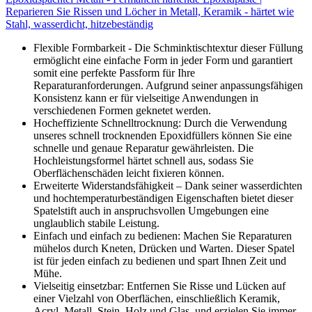
Reparieren Sie Rissen und Löcher in Metall, Keramik - härtet wie
Stahl, wasserdicht, hitzebeständig
Flexible Formbarkeit - Die Schminktischtextur dieser Füllung
ermöglicht eine einfache Form in jeder Form und garantiert
somit eine perfekte Passform für Ihre
Reparaturanforderungen. Aufgrund seiner anpassungsfähigen
Konsistenz kann er für vielseitige Anwendungen in
verschiedenen Formen geknetet werden.
Hocheffiziente Schnelltrocknung: Durch die Verwendung
unseres schnell trocknenden Epoxidfüllers können Sie eine
schnelle und genaue Reparatur gewährleisten. Die
Hochleistungsformel härtet schnell aus, sodass Sie
Oberflächenschäden leicht fixieren können.
Erweiterte Widerstandsfähigkeit – Dank seiner wasserdichten
und hochtemperaturbeständigen Eigenschaften bietet dieser
Spatelstift auch in anspruchsvollen Umgebungen eine
unglaublich stabile Leistung.
Einfach und einfach zu bedienen: Machen Sie Reparaturen
mühelos durch Kneten, Drücken und Warten. Dieser Spatel
ist für jeden einfach zu bedienen und spart Ihnen Zeit und
Mühe.
Vielseitig einsetzbar: Entfernen Sie Risse und Lücken auf
einer Vielzahl von Oberflächen, einschließlich Keramik,
Acryl, Metall, Stein, Holz und Glas, und erzielen Sie immer