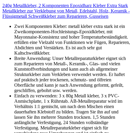
240g Metallkleber, 2 Komponenten Epoxidharz Kleber Extra Stark
Metallkleber zur Verklebung von Metall, Edelstahl, Holz, Keramik -
Flüssigmetall Schweißkleber zum Reparieren, Gusseisen
Zwei Komponenten Kleber: metall kleber extra stark ist ein
Zweikomponenten-Hochleistungs-Epoxidkleber, mit
Mayonnaise-Konsistenz und hoher Temperaturbeständigkeit.
erfüllen eine Vielzahl von Funktionen wie Fügen, Reparieren,
Abdichten und Verstärken. Es ist auch sehr gut
Kaltschweißkleber.
Breite Anwendung: Unser Metallreparaturkleber eignet sich
zum Reparieren von Metall-, Keramik-, Glas- und vielen
Kunststoffverbindungen und kann auch als allgemeiner
Strukturkleber zum Verkleben verwendet werden. Er haftet
auf praktisch jeder trockenen, schmutz- und ölfreien
Oberfläche und kann je nach Anwendung geformt, gefeilt,
geschliffen, gebohrt usw. werden.
Einfach zu verwenden: 3 x 80g Metall kleber, 3 x PVC-
Anmischplatte, 1 x Rührstab. AB-Metallreparatur wird im
Verhältnis 1:1 gemischt, um nach dem Mischen einen
dauerhaften Klebstoff zu bilden. Tragen Sie ihn auf und
lassen Sie ihn mehrere Stunden trocknen. 1,5 Stunden
anfängliche Verfestigung, 24 Stunden vollständige
Verfestigung. Metallreparaturkleber eignet sich für