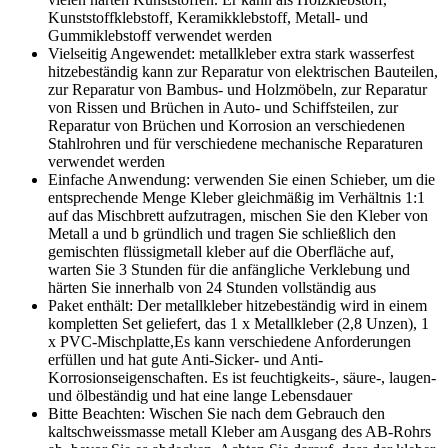
Kunststoffklebstoff, Keramikklebstoff, Metall- und
Gummiklebstoff verwendet werden
Vielseitig Angewendet: metallkleber extra stark wasserfest
hitzebeständig kann zur Reparatur von elektrischen Bauteilen,
zur Reparatur von Bambus- und Holzmöbeln, zur Reparatur
von Rissen und Brüchen in Auto- und Schiffsteilen, zur
Reparatur von Brüchen und Korrosion an verschiedenen
Stahlrohren und für verschiedene mechanische Reparaturen
verwendet werden
Einfache Anwendung: verwenden Sie einen Schieber, um die
entsprechende Menge Kleber gleichmäßig im Verhältnis 1:1
auf das Mischbrett aufzutragen, mischen Sie den Kleber von
Metall a und b gründlich und tragen Sie schließlich den
gemischten flüssigmetall kleber auf die Oberfläche auf,
warten Sie 3 Stunden für die anfängliche Verklebung und
härten Sie innerhalb von 24 Stunden vollständig aus
Paket enthält: Der metallkleber hitzebeständig wird in einem
kompletten Set geliefert, das 1 x Metallkleber (2,8 Unzen), 1
x PVC-Mischplatte,Es kann verschiedene Anforderungen
erfüllen und hat gute Anti-Sicker- und Anti-
Korrosionseigenschaften. Es ist feuchtigkeits-, säure-, laugen-
und ölbeständig und hat eine lange Lebensdauer
Bitte Beachten: Wischen Sie nach dem Gebrauch den
kaltschweissmasse metall Kleber am Ausgang des AB-Rohrs