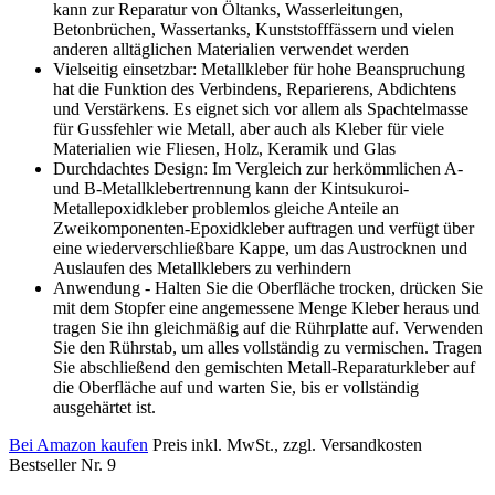
kann zur Reparatur von Öltanks, Wasserleitungen,
Betonbrüchen, Wassertanks, Kunststofffässern und vielen
anderen alltäglichen Materialien verwendet werden
Vielseitig einsetzbar: Metallkleber für hohe Beanspruchung
hat die Funktion des Verbindens, Reparierens, Abdichtens
und Verstärkens. Es eignet sich vor allem als Spachtelmasse
für Gussfehler wie Metall, aber auch als Kleber für viele
Materialien wie Fliesen, Holz, Keramik und Glas
Durchdachtes Design: Im Vergleich zur herkömmlichen A-
und B-Metallklebertrennung kann der Kintsukuroi-
Metallepoxidkleber problemlos gleiche Anteile an
Zweikomponenten-Epoxidkleber auftragen und verfügt über
eine wiederverschließbare Kappe, um das Austrocknen und
Auslaufen des Metallklebers zu verhindern
Anwendung - Halten Sie die Oberfläche trocken, drücken Sie
mit dem Stopfer eine angemessene Menge Kleber heraus und
tragen Sie ihn gleichmäßig auf die Rührplatte auf. Verwenden
Sie den Rührstab, um alles vollständig zu vermischen. Tragen
Sie abschließend den gemischten Metall-Reparaturkleber auf
die Oberfläche auf und warten Sie, bis er vollständig
ausgehärtet ist.
Bei Amazon kaufen
Preis inkl. MwSt., zzgl. Versandkosten
Bestseller Nr. 9