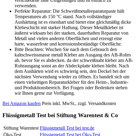
verschiedene raue Umgebungen und ist einfach zu
verwenden.
Perfekte Reparatur: Die Schweißmetallreparaturpaste hält
Temperaturen ab 150 °C stand. Nach vollständiger
Aushärtung ist es eisenhart und bietet eine gleichmäßig dicke
Klebeschicht mit starker Haftung. Dieser Metallkleber ist
äußerst wirksam bei der starken, dauerhaften Reparatur von
Metall und vielen anderen Oberflächen und erzeugt eine
harte, wasserfeste und korrosionsbeständige Oberfläche.
Bitte Beachten: Wischen Sie nach dem Gebrauch den
kaltschweissmasse metall Kleber am Ausgang des AB-Rohrs
ab, bevor Sie es abdecken. da der schweißnaht kleber am AB-
Rohrausgang sonst an der Abdeckplatte kleben bleibt. Nach
dem Aushärten wird es schwierig sein, den Deckel bei der
nächsten Verwendung wieder zu öffnen. Es handelt sich um
einen vielseitigen Reparaturkleber für den Heim-, Industrie-
und Produktionsbereich. Bei Fragen oder Bedenken stehen
wir Ihnen gerne zur Verfügung.
Bei Amazon kaufen
Preis inkl. MwSt., zzgl. Versandkosten
Flüssigmetall Test bei Stiftung Warentest & Co
Stiftung Warentest
Flüssigmetall Test bei test.de
Öko-Test
Flüssigmetall Test bei Öko-Test