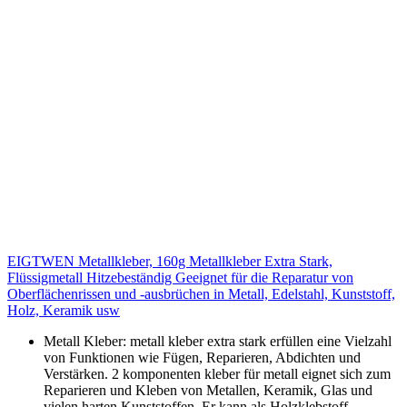
EIGTWEN Metallkleber, 160g Metallkleber Extra Stark,
Flüssigmetall Hitzebeständig Geeignet für die Reparatur von
Oberflächenrissen und -ausbrüchen in Metall, Edelstahl, Kunststoff,
Holz, Keramik usw
Metall Kleber: metall kleber extra stark erfüllen eine Vielzahl
von Funktionen wie Fügen, Reparieren, Abdichten und
Verstärken. 2 komponenten kleber für metall eignet sich zum
Reparieren und Kleben von Metallen, Keramik, Glas und
vielen harten Kunststoffen. Er kann als Holzklebstoff,