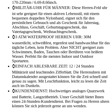
170-220mm / 6.69-8.66inch.
⌚MILITÄR-UHR FÜR MÄNNER: Diese Herren-Feld uhr
ist sehr geeignet für einen aktiven Lebensstil, mit einem
bequemen doppelten Nylonband, eignet sich für den
persönlichen Gebrauch und als Geschenk für Jahrestag,
Abschluss, Geschäft, Geburtstagsgeschenk, das
Vatertagsgeschenk, Weihnachtsgeschenk.
⌚3 ATM WATERPROOF HERREN UHR: 30M
wasserdicht, schweißfest, regenfest und handwaschbar für das
tägliche Leben, kein Problem. Aber NICHT geeignet zum
Schwimmen, Baden, Tauchen oder Berühren von heißem
Wasser. Perfekt für die meisten Indoor und Outdoor
Sportarten.
⌚EINFACH ABLESBARE ZEIT: 12 / 24 Stunden
Militärzeit und leuchtendes Zifferblatt. Die Herrenuhren mit
Datumskalender ausgestattet können Sie die Zeit schnell und
genau zu sagen. Mit Leuchtfunktion, leicht zu lesen die Zeit
auch im Dunkeln.
⌚KUNDENDIENST: Hochwertiges analoges Quarzwerk
und Batterie, Langzeitbetrieb. Unser Geschäft bietet Ihnen
einen 24-Stunden-Kundendienst. Bei Fragen zu Herren uhren
können Sie sich jederzeit gerne an uns wenden.