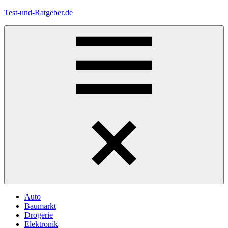
Zum
Test-und-Ratgeber.de
Inhalt
springen
Menü
Auto
Baumarkt
Drogerie
Elektronik