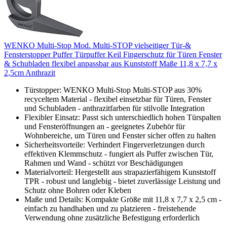
WENKO Multi-Stop Mod. Multi-STOP vielseitiger Tür-&
Fensterstopper Puffer Türpuffer Keil Fingerschutz für Türen Fenster
& Schubladen flexibel anpassbar aus Kunststoff Maße 11,8 x 7,7 x
2,5cm Anthrazit
Türstopper: WENKO Multi-Stop Multi-STOP aus 30%
recyceltem Material - flexibel einsetzbar für Türen, Fenster
und Schubladen - anthrazitfarben für stilvolle Integration
Flexibler Einsatz: Passt sich unterschiedlich hohen Türspalten
und Fensteröffnungen an - geeignetes Zubehör für
Wohnbereiche, um Türen und Fenster sicher offen zu halten
Sicherheitsvorteile: Verhindert Fingerverletzungen durch
effektiven Klemmschutz - fungiert als Puffer zwischen Tür,
Rahmen und Wand - schützt vor Beschädigungen
Materialvorteil: Hergestellt aus strapazierfähigem Kunststoff
TPR - robust und langlebig - bietet zuverlässige Leistung und
Schutz ohne Bohren oder Kleben
Maße und Details: Kompakte Größe mit 11,8 x 7,7 x 2,5 cm -
einfach zu handhaben und zu platzieren - freistehende
Verwendung ohne zusätzliche Befestigung erforderlich