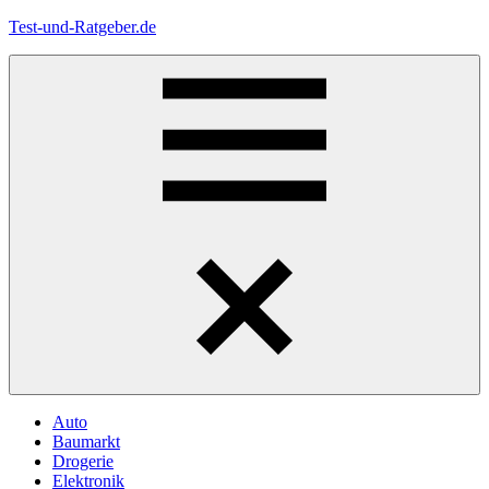
Zum
Test-und-Ratgeber.de
Inhalt
springen
Menü
Auto
Baumarkt
Drogerie
Elektronik