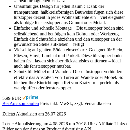
– ideal für täglichen Einsatz.
Unauffälliges Design für jeden Raum：Dank der
transparenten, halbkreisförmigen Bauweise fügen sich diese
türstopper dezent in jedes Wohnambiente ein – viel eleganter
als klobige fensterstopper aus Gummi oder Metall.
Einfache und schnelle Montage：Die türstopper boden sind
selbstklebend und benötigen kein Bohren oder Werkzeug.
Einfach die Schutzfolie abziehen und den türstopper an der
gewünschten Stelle aufkleben – fertig!
Vielseitig auf glatten Böden einsetzbar：Geeignet für Stein,
Fliesen, Vinyl, Laminat und Parkett. Diese türstopper boden
halten fest, lassen sich aber rückstandslos entfernen – ideal
auch als fensterstopper nutzbar.
Schutz für Möbel und Wände：Diese türstopper verhindern
effektiv das Anstoßen von Türen an Wände oder Möbel. So
bleiben Ihre Einrichtungen frei von Kratzern – perfekt als
wandpuffer oder fensterstopper.
5,99 EUR
Bei Amazon kaufen
Preis inkl. MwSt., zzgl. Versandkosten
Zuletzt Aktualisiert am 26.07.2026
Letzte Aktualisierung am 4.08.2026 um 20:18 Uhr / Affiliate Links /
Bilder von der Amazon Product Advertising API