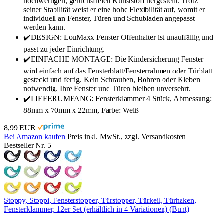
hochwertigen, geruchsfreien Kunststoff hergestellt. Trotz
seiner Stabilität weist er eine hohe Flexibilität auf, womit er
individuell an Fenster, Türen und Schubladen angepasst
werden kann.
✔️DESIGN: LouMaxx Fenster Offenhalter ist unauffällig und
passt zu jeder Einrichtung.
✔️EINFACHE MONTAGE: Die Kindersicherung Fenster
wird einfach auf das Fensterblatt/Fensterrahmen oder Türblatt
gesteckt und fertig. Kein Schrauben, Bohren oder Kleben
notwendig. Ihre Fenster und Türen bleiben unversehrt.
✔️LIEFERUMFANG: Fensterklammer 4 Stück, Abmessung:
88mm x 70mm x 22mm, Farbe: Weiß
8,99 EUR
Bei Amazon kaufen
Preis inkl. MwSt., zzgl. Versandkosten
Bestseller Nr. 5
Stoppy, Stoppi, Fensterstopper, Türstopper, Türkeil, Türhaken,
Fensterklammer, 12er Set (erhältlich in 4 Variationen) (Bunt)