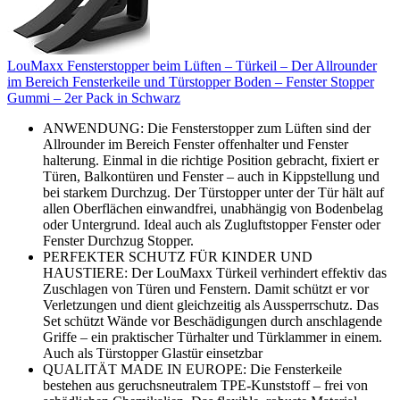
LouMaxx Fensterstopper beim Lüften – Türkeil – Der Allrounder
im Bereich Fensterkeile und Türstopper Boden – Fenster Stopper
Gummi – 2er Pack in Schwarz
ANWENDUNG: Die Fensterstopper zum Lüften sind der
Allrounder im Bereich Fenster offenhalter und Fenster
halterung. Einmal in die richtige Position gebracht, fixiert er
Türen, Balkontüren und Fenster – auch in Kippstellung und
bei starkem Durchzug. Der Türstopper unter der Tür hält auf
allen Oberflächen einwandfrei, unabhängig von Bodenbelag
oder Untergrund. Ideal auch als Zugluftstopper Fenster oder
Fenster Durchzug Stopper.
PERFEKTER SCHUTZ FÜR KINDER UND
HAUSTIERE: Der LouMaxx Türkeil verhindert effektiv das
Zuschlagen von Türen und Fenstern. Damit schützt er vor
Verletzungen und dient gleichzeitig als Aussperrschutz. Das
Set schützt Wände vor Beschädigungen durch anschlagende
Griffe – ein praktischer Türhalter und Türklammer in einem.
Auch als Türstopper Glastür einsetzbar
QUALITÄT MADE IN EUROPE: Die Fensterkeile
bestehen aus geruchsneutralem TPE-Kunststoff – frei von