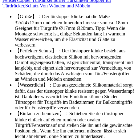
Fensterstopper Türklinkenpuffer Türklinken Stopper für
Türdrücker,Schutz Von Wänden und Möbeln
【Größe】：Der türstopper klinke hat die Maße
32x24x12mm und einen Innendurchmesser von ca. 18mm.
Geeignet für Türgriffe Ø17mm-Ø20mm. Tipp: Wenn die
Montage schwierig ist, einige Sekunden lang in warmem
Wasser einweichen, um die Elastizität und Glätte zu
verbessern.
【Perfekter Schutz】：Der türstopper klinke besteht aus
hochwertigem, elastischem Silikon mit hervorragenden
Dämpfungseigenschaften, ist geruchsneutral, transparent und
langlebig und eignet sich hervorragend zur Vermeidung von
Schäden, die durch das Anschlagen von Tür-/Fenstergriffen
an Wänden und Möbeln entstehen.
【Wasserdicht】：Das ausgezeichnete Silikonmaterial sorgt
dafür, dass der türstopper klinke resistent gegen Wasserdampf
ist. Dank der wasserdichten Funktion können Sie den
Türstopper für Türgriffe im Badezimmer, für Balkontürgriffe
oder für Fenstergriffe verwenden.
【Einfach zu benutzen】：Schieben Sie den türstopper
klinke einfach auf einen runden oder ovalen
Türgriff/Fensterknauf und stellen Sie ihn auf die gewünschte
Position ein. Wenn Sie ihn entfernen müssen, lässt er sich
leicht abnehmen, ohne Spuren zu hinterlassen.