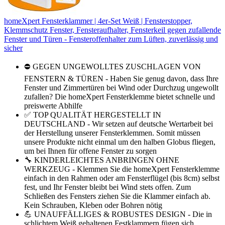
homeXpert Fensterklammer | 4er-Set Weiß | Fensterstopper,
Klemmschutz Fenster, Fensteraufhalter, Fensterkeil gegen zufallende
Fenster und Türen - Fensteroffenhalter zum Lüften, zuverlässig und
sicher
⛔ GEGEN UNGEWOLLTES ZUSCHLAGEN VON
FENSTERN & TÜREN - Haben Sie genug davon, dass Ihre
Fenster und Zimmertüren bei Wind oder Durchzug ungewollt
zufallen? Die homeXpert Fensterklemme bietet schnelle und
preiswerte Abhilfe
✅ TOP QUALITÄT HERGESTELLT IN
DEUTSCHLAND - Wir setzen auf deutsche Wertarbeit bei
der Herstellung unserer Fensterklemmen. Somit müssen
unsere Produkte nicht einmal um den halben Globus fliegen,
um bei Ihnen für offene Fenster zu sorgen
🔧 KINDERLEICHTES ANBRINGEN OHNE
WERKZEUG - Klemmen Sie die homeXpert Fensterklemme
einfach in den Rahmen oder am Fensterflügel (bis 8cm) selbst
fest, und Ihr Fenster bleibt bei Wind stets offen. Zum
Schließen des Fensters ziehen Sie die Klammer einfach ab.
Kein Schrauben, Kleben oder Bohren nötig
💪 UNAUFFÄLLIGES & ROBUSTES DESIGN - Die in
schlichtem Weiß gehaltenen Festklammern fügen sich