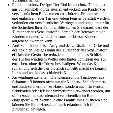
Türklinke hängen.
Einklemmschutz-Design: Der Einklemmschutz-Türstopper
aus Schaumstoff wurde speziell entwickelt, um Kinder vor
versehentlichem Einklemmen zu schützen. Er kann schnell
und einfach an jeder Tür und jedem Fenster befestigt werden,
verhindert ein versehentliches Verriegeln und sorgt immer für
die Sicherheit Ihrer Familie. Bitte achten Sie darauf, dass der
Türstopper aus Schaumstoff außerhalb der Reichweite von
Kindern montiert wird, da er sonst leicht von Kindern
aufgehebelt werden kann.
Anti-Schock und leise: Aufgrund der zusätzlichen Dicke und
des flexiblen Designs kann der Türstopper aus Schaumstoff
effektiv die Geräusche reduzieren, die durch das Schließen
der Tür bei windigem Wetter oder hartes Schließen der Tür
entstehen, ohne die Tür zu beschädigen. Wenn das Kind
schläft und sich die Tür plötzlich schließt, macht sie keinen
Lärm und weckt das schlafende Kind nicht.
Anwendungsszenarien: Die Klemmschutz-Türstopper aus
Schaumstoff können nicht nur für Küchen-, Schlafzimmer-
und Badezimmertüren zu Hause, sondern auch für Fenster,
Schubladen oder Klassenzimmertüren verwendet werden, um
sicherzustellen, dass niemand versehentlich im Raum
eingesperrt wird. Wenn Sie eine Familie mit Haustieren sind,
können Sie Ihren Haustieren auch erlauben, sich frei im
Zimmer zu bewegen.