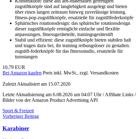
Konstruktion: diese aus abs-materialien gefertigten
zugstiftknöpfe sind auf langlebigkeit ausgelegt und bieten
über einen langen zeitraum hinweg zuverlässige leistung.
fitness-pop-zugstiftknöpfe, ersatzteile für zugstiftfederknöpfe
Sphärisches rotationsdesign: das sphärische rotationsdesign
dieser zugstiftknöpfe ermöglicht einfache und flexible
anpassungen, fitnessgeräteteile, trainingsgerätestift
Stabil und effizient: diese zugstiftknöpfe bieten stabilen halt
und tragen dazu bei, ihr training reibungsloser zu gestalten.
zugstift-federknöpfe für das fitnessstudio, ersatzteile für
turnstangen
10,79 EUR
Bei Amazon kaufen
Preis inkl. MwSt., zzgl. Versandkosten
Zuletzt Aktualisiert am 15.07.2020
Letzte Aktualisierung am 6.08.2026 um 04:07 Uhr / Affiliate Links /
Bilder von der Amazon Product Advertising API
Sport & Freizeit
Beitragsnavigation
Vorheriger Beitrag
Karabiner