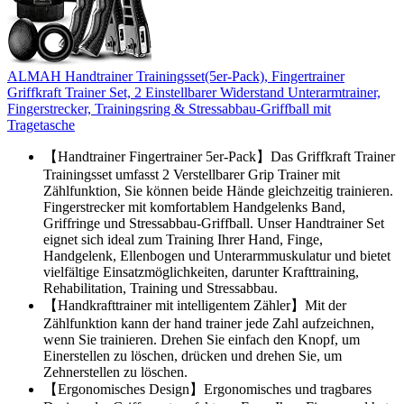
ALMAH Handtrainer Trainingsset(5er-Pack), Fingertrainer
Griffkraft Trainer Set, 2 Einstellbarer Widerstand Unterarmtrainer,
Fingerstrecker, Trainingsring & Stressabbau-Griffball mit
Tragetasche
【Handtrainer Fingertrainer 5er-Pack】Das Griffkraft Trainer
Trainingsset umfasst 2 Verstellbarer Grip Trainer mit
Zählfunktion, Sie können beide Hände gleichzeitig trainieren.
Fingerstrecker mit komfortablem Handgelenks Band,
Griffringe und Stressabbau-Griffball. Unser Handtrainer Set
eignet sich ideal zum Training Ihrer Hand, Finge,
Handgelenk, Ellenbogen und Unterarmmuskulatur und bietet
vielfältige Einsatzmöglichkeiten, darunter Krafttraining,
Rehabilitation, Training und Stressabbau.
【Handkrafttrainer mit intelligentem Zähler】Mit der
Zählfunktion kann der hand trainer jede Zahl aufzeichnen,
wenn Sie trainieren. Drehen Sie einfach den Knopf, um
Einerstellen zu löschen, drücken und drehen Sie, um
Zehnerstellen zu löschen.
【Ergonomisches Design】Ergonomisches und tragbares