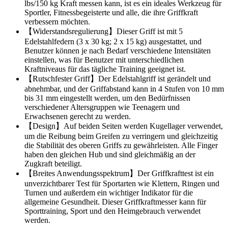
lbs/150 kg Kraft messen kann, ist es ein ideales Werkzeug für
Sportler, Fitnessbegeisterte und alle, die ihre Griffkraft
verbessern möchten.
【Widerstandsregulierung】Dieser Griff ist mit 5
Edelstahlfedern (3 x 30 kg; 2 x 15 kg) ausgestattet, und
Benutzer können je nach Bedarf verschiedene Intensitäten
einstellen, was für Benutzer mit unterschiedlichen
Kraftniveaus für das tägliche Training geeignet ist.
【Rutschfester Griff】Der Edelstahlgriff ist gerändelt und
abnehmbar, und der Griffabstand kann in 4 Stufen von 10 mm
bis 31 mm eingestellt werden, um den Bedürfnissen
verschiedener Altersgruppen wie Teenagern und
Erwachsenen gerecht zu werden.
【Design】Auf beiden Seiten werden Kugellager verwendet,
um die Reibung beim Greifen zu verringern und gleichzeitig
die Stabilität des oberen Griffs zu gewährleisten. Alle Finger
haben den gleichen Hub und sind gleichmäßig an der
Zugkraft beteiligt.
【Breites Anwendungsspektrum】Der Griffkrafttest ist ein
unverzichtbarer Test für Sportarten wie Klettern, Ringen und
Turnen und außerdem ein wichtiger Indikator für die
allgemeine Gesundheit. Dieser Griffkraftmesser kann für
Sporttraining, Sport und den Heimgebrauch verwendet
werden.