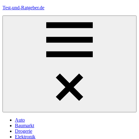
Zum
Test-und-Ratgeber.de
Inhalt
springen
Menü
Auto
Baumarkt
Drogerie
Elektronik