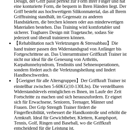
Design, der Griff passt perfekt zur Form Ihrer Finger und hat
eine konturierte Form, die bequem in Ihren Händen liegt. Der
Griff besteht aus hochwertigem Silikonmaterial, das all Ihrem
Grifftraining standhält, im Gegensatz zu anderen
Handstärkern, die brechen können oder aus minderwertigen
Materialien bestehen. Das Training wird komfortabler und
sicherer. Tragbares Design mit Tragetasche, sodass Sie
jederzeit und überall trainieren können.
【Rehabilitation nach Verletzungen & Stressabbau】Die
hand trainer passen den Widerstandsgrad von Anfänger bis
Fortgeschrittene an. Das Unterarmtrainer Griffkraft Trainer ist
nicht nur ideal für die Genesung von Arthritis,
Karpaltunnelsyndrom, Tendinitis und Sehnenoperationen,
sondern fördert auch die Verletzungsheilung und lindert
Handbeschwerden.
【Geeignet für alle Altersgruppen】Der Griffkraft Trainer ist
einstellbar zwischen 5-60KG(10-130Lbs). Die verstellbaren
Widerstandslevels ermöglichen es Ihnen, im Laufe der Zeit
Fortschritte zu machen und sich herauszufordern. Er eignet
sich für Erwachsene, Senioren, Teenager, Männer und
Frauen. Der Grip Strength Trainer fördert die
Fingerflexibilität, verbessert die Handkontrolle und erhöht die
Armkraft. Ideal für Gewichtheber, Klettern, Kampfsport,
Tennis, Golf, Ringen und Baseball, wo die Griffkraft
entscheidend für die Leistung ist.