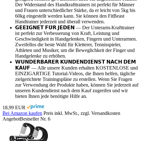
Der Widerstand des Handkrafttrainers ist perfekt für Männer
und Frauen unterschiedlicher Stärke, da er leicht von 5kg bis
60kg eingestellt werden kann. Sie können den FitBeast
Handtrainer jederzeit und überall verwenden.
𝗚𝗘𝗘𝗜𝗚𝗡𝗘𝗧 𝗙𝗨̈𝗥 𝗝𝗘𝗗𝗘𝗡 — Der Unterarm-Krafttrainer
ist perfekt zur Verbesserung von Kraft, Leistung und
Geschwindigkeit in Handgelenken, Fingern und Unterarmen.
Zweifellos die beste Wahl für Kletterer, Tennisspieler,
Athleten und Musiker, um die Beweglichkeit der Finger und
Handgelenke zu erhöhen.
𝗪𝗨𝗡𝗗𝗘𝗥𝗕𝗔𝗥𝗘𝗥 𝗞𝗨𝗡𝗗𝗘𝗡𝗗𝗜𝗘𝗡𝗦𝗧 𝗡𝗔𝗖𝗛 𝗗𝗘𝗠
𝗞𝗔𝗨𝗙 — Alle unsere Kunden erhalten KOSTENLOSE und
EINZIGARTIGE Tutorial-Videos, die Ihnen helfen, tägliche
zielgerichtete Trainingspläne zu erstellen. Wenn Sie Fragen
zur Verwendung der Produkte haben, können Sie jederzeit auf
unseren Kundendienst nach dem Kauf zugreifen und wir
bieten Ihnen jede benötigte Hilfe an.
18,99 EUR
Bei Amazon kaufen
Preis inkl. MwSt., zzgl. Versandkosten
Angebot
Bestseller Nr. 6