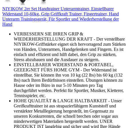
NIYIKOW 2er Set Handtrainer Unterarmtrainer, Einstellbarer
Widerstand 10-60kg, Grip Griffkraft Trainer, Fingertrainer, Hand
Unterarm Trainingsgerät, Für Sportler und Wiederherstellung der
Hand
VERBESSERN SIE IHREN GRIP &
WIEDERHERSTELLUNG DER KRAFT - Der verstellbare
NIYIKOW-Griffstärker eignet sich hervorragend zum Stärken
von Händen, Unterarmen, Handgelenken und Fingern. Es ist
einfach und effizient und hilft dabei, den Grip zu stärken,
Stress abzubauen und die Ausdauer zu steigern.
EINSTELLBARER WIDERSTAND & PORTABEL,
GEEEIGNET FÜRS HOME GYM - Der Widerstand ist
einstellbar, Sie können ihn von 10 kg (22 lbs) bis 60 kg (132
lbs) nach Ihren Bedürfnissen einstellen. Übungen können zu
Hause oder im Büro in nur 5-10 Minuten pro Tag
durchgeführt werden. Perfekt für Sportler, Musiker, Kletterer,
Tennisspieler, etc.
HOHE QUALITÄT & LANGE HALTBARKEIT - Unser
Greifkrafttrainer ist aus strapazierfähigem Kunststoff und
verstärkter Metalllegierung hergestellt, im Gegensatz zu
unseren Konkurrenten, die schnell brechen oder sogar aus
minderwertigen Materialien hergestellt werden. UNER
PRODUKT IST langlebig und sicher und wird Ihre Hände