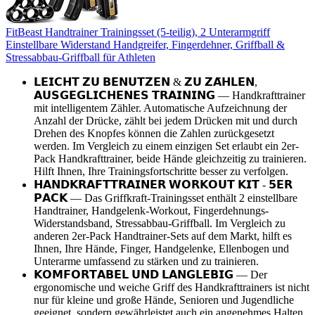
FitBeast Handtrainer Trainingsset (5-teilig), 2 Unterarmgriff
Einstellbare Widerstand Handgreifer, Fingerdehner, Griffball &
Stressabbau-Griffball für Athleten
𝗟𝗘𝗜𝗖𝗛𝗧 𝗭𝗨 𝗕𝗘𝗡𝗨𝗧𝗭𝗘𝗡 & 𝗭𝗨 𝗭𝗔̈𝗛𝗟𝗘𝗡,
𝗔𝗨𝗦𝗚𝗘𝗚𝗟𝗜𝗖𝗛𝗘𝗡𝗘𝗦 𝗧𝗥𝗔𝗜𝗡𝗜𝗡𝗚 — Handkrafttrainer
mit intelligentem Zähler. Automatische Aufzeichnung der
Anzahl der Drücke, zählt bei jedem Drücken mit und durch
Drehen des Knopfes können die Zahlen zurückgesetzt
werden. Im Vergleich zu einem einzigen Set erlaubt ein 2er-
Pack Handkrafttrainer, beide Hände gleichzeitig zu trainieren.
Hilft Ihnen, Ihre Trainingsfortschritte besser zu verfolgen.
𝗛𝗔𝗡𝗗𝗞𝗥𝗔𝗙𝗧𝗧𝗥𝗔𝗜𝗡𝗘𝗥 𝗪𝗢𝗥𝗞𝗢𝗨𝗧 𝗞𝗜𝗧 - 𝟱𝗘𝗥
𝗣𝗔𝗖𝗞 — Das Griffkraft-Trainingsset enthält 2 einstellbare
Handtrainer, Handgelenk-Workout, Fingerdehnungs-
Widerstandsband, Stressabbau-Griffball. Im Vergleich zu
anderen 2er-Pack Handtrainer-Sets auf dem Markt, hilft es
Ihnen, Ihre Hände, Finger, Handgelenke, Ellenbogen und
Unterarme umfassend zu stärken und zu trainieren.
𝗞𝗢𝗠𝗙𝗢𝗥𝗧𝗔𝗕𝗘𝗟 𝗨𝗡𝗗 𝗟𝗔𝗡𝗚𝗟𝗘𝗕𝗜𝗚 — Der
ergonomische und weiche Griff des Handkrafttrainers ist nicht
nur für kleine und große Hände, Senioren und Jugendliche
geeignet, sondern gewährleistet auch ein angenehmes Halten.